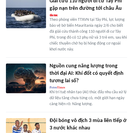
Giải cứu 110 người di cư Tây Phi
gặp nạn trên đường tới châu Âu
Theo phóng viên TTXVN tại Tây Phi, lực lượng
bảo vệ bờ biển Mauritania ngày 2/6 cho biết
đã giải cứu thành công 110 người di cư Tây
Phi, trong đó có 12 phụ nữ và 3 trẻ em, sau khi
chiếc thuyền chở họ bị hỏng động cơ ngoài
khơi nước này.
Nguồn cung năng lượng trong
thời đại AI: Khí đốt có quyết định
tương lai số?
Khi trí tuệ nhân tạo (AI) thúc đẩy nhu cầu xử lý
dữ liệu tăng chưa từng có, một giới hạn ngày
càng hiện rõ: Năng lượng.
Đội bóng vô địch 3 mùa liên tiếp ở
3 nước khác nhau