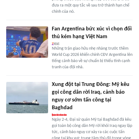
đưa ra một quy tắc về sau trở thành hạn chế
chính của nó.
Fan Argentina bức xúc vì chọn đối
thủ kém hạng Việt Nam
Những trận giao hữu nhẹ nhàng trước thềm
World Cup 2026 khiến chính CĐV Argentina lên
tiếng cảnh báo về sự chuẩn bị thiếu tính cạnh
tranh của đội nhà.
Xung đột tại Trung Đông: Mỹ kêu
gọi công dân rời Iraq, cảnh báo
nguy cơ sớm tấn công tại
Baghdad
Ngày 2-4, Đại sứ quán Mỹ tại Baghdad đã kêu
gọi toàn bộ công dân Mỹ rời khỏi Iraq ngay lập
tức, cảnh báo nguy cơ xảy ra các cuộc tấn
công tại khu vực trung tâm thủ đô trong vòng