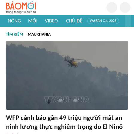
NÓNG
MỚI
VIDEO
CHỦ ĐỀ
#ASEAN Cup 2026
#Trí tuệ nhân tạo
#Mỹ - Iran
#Khám phá Việt Nam
TÌM KIẾM
MAURITANIA
#Khám phá thế giới
WFP cảnh báo gần 49 triệu người mất an
ninh lương thực nghiêm trọng do El Ninõ