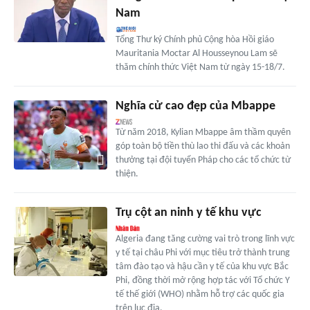
Nam
Tổng Thư ký Chính phủ Cộng hòa Hồi giáo
Mauritania Moctar Al Housseynou Lam sẽ
thăm chính thức Việt Nam từ ngày 15-18/7.
Nghĩa cử cao đẹp của Mbappe
Từ năm 2018, Kylian Mbappe âm thầm quyên
góp toàn bộ tiền thù lao thi đấu và các khoản
thưởng tại đội tuyển Pháp cho các tổ chức từ
thiện.
Trụ cột an ninh y tế khu vực
Algeria đang tăng cường vai trò trong lĩnh vực
y tế tại châu Phi với mục tiêu trở thành trung
tâm đào tạo và hậu cần y tế của khu vực Bắc
Phi, đồng thời mở rộng hợp tác với Tổ chức Y
tế thế giới (WHO) nhằm hỗ trợ các quốc gia
trên lục địa.