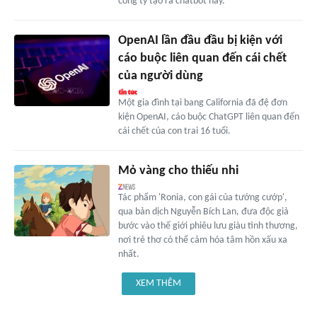
công ty tạo ra chatbot này.
OpenAI lần đầu đầu bị kiện với
cáo buộc liên quan đến cái chết
của người dùng
Một gia đình tại bang California đã đệ đơn
kiện OpenAI, cáo buộc ChatGPT liên quan đến
cái chết của con trai 16 tuổi.
Mỏ vàng cho thiếu nhi
Tác phẩm 'Ronia, con gái của tướng cướp',
qua bản dịch Nguyễn Bích Lan, đưa độc giả
bước vào thế giới phiêu lưu giàu tình thương,
nơi trẻ thơ có thể cảm hóa tâm hồn xấu xa
nhất.
XEM THÊM