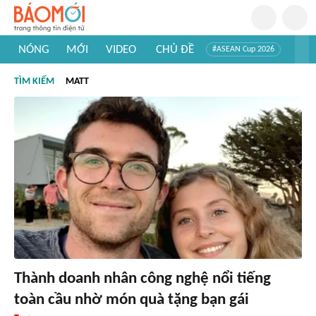
NÓNG
MỚI
VIDEO
CHỦ ĐỀ
#ASEAN Cup 2026
#Trí tuệ nhân tạo
#Mỹ - Iran
#Khám phá Việt Nam
TÌM KIẾM
MATT
#Khám phá thế giới
Thành doanh nhân công nghệ nổi tiếng
toàn cầu nhờ món quà tặng bạn gái