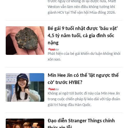
trước nguy cơ không đi lại được nữa, Matt
Weston vẫn làm nên điều không tưởng khi
giành HCV tại Thế vận hội Mùa đông 2026.
Bé gái 9 tuổi nhặt được 'báu vật'
4,5 tỷ năm tuổi, cả gia đình sốc
nặng
Phát hiện của bé gái khiến dư luận không khỏi
xôn xao.
Min Hee Jin có thể 'lật ngược thế
cờ' trước HYBE?
Không ai ngờ tới bước đi này của Min Hee Jin
trong cuộc chiến pháp lý kéo dài với tập đoàn
giải trí hàng đầu Hàn Quốc.
Đạo diễn Stranger Things chính