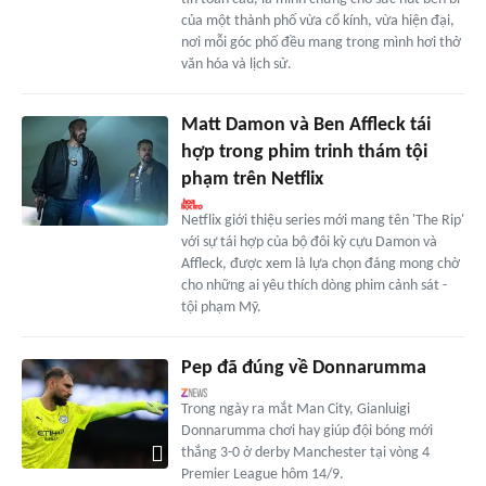
của một thành phố vừa cổ kính, vừa hiện đại,
nơi mỗi góc phố đều mang trong mình hơi thở
văn hóa và lịch sử.
Matt Damon và Ben Affleck tái
hợp trong phim trinh thám tội
phạm trên Netflix
Netflix giới thiệu series mới mang tên 'The Rip'
với sự tái hợp của bộ đôi kỳ cựu Damon và
Affleck, được xem là lựa chọn đáng mong chờ
cho những ai yêu thích dòng phim cảnh sát -
tội phạm Mỹ.
Pep đã đúng về Donnarumma
Trong ngày ra mắt Man City, Gianluigi
Donnarumma chơi hay giúp đội bóng mới
thắng 3-0 ở derby Manchester tại vòng 4
Premier League hôm 14/9.