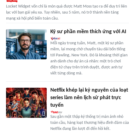
Locket Widget vốn chỉ là món quà được Matt Moss tạo ra để duy trì liên
lạc với bạn gái yêu xa. Tuy nhiên, sau 5 năm, nó trở thành nền tảng
mạng xã hội phổ biến toàn cầu.
Kỹ sư phần mềm thích ứng với AI
Mỗi ngày trong tuần, Matt, một kỹ sư phần
mềm, lại mong chờ chuyến tàu dài bốn tiếng
tới Pawling, New York. Đó là khoảng thời gian
anh dành cho dự án cá nhân: một trò chơi
điện tử chạy trên trình duyệt, được anh tự
viết từng dòng mã.
Netflix khép lại kỷ nguyên của loạt
series làm nên lịch sử phát trực
tuyến
Sau gần một thập kỷ thống trị màn ảnh nhỏ
toàn cầu, hàng loạt thương hiệu đình đám của
Netflix đang lần lượt đi đến hồi kết.