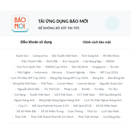
TẢI ỨNG DỤNG BÁO MỚI
ĐỂ KHÔNG BỎ SÓT TIN TỨC
Điều khoản sử dụng
Chính sách bảo mật
Xuân Son
Campuchia
Đội Tuyển Việt Nam
Kim Sang-Sik
Hồ Văn Khoa
Trần Thanh Mẫn
Đình Bắc
Kim Sang Sik
Liên Bang Nga
ASEAN
Chủ Tịch Quốc Hội
ASEAN Cup 2026
Sân Mỹ Đình
Singapore
Tô Lâm
Mũi Nghê
Indonesia
Ukraine
Doanh Nghiệp
Năm
AFF Cup 2026
Lịch Thi Đấu AFF Cup 2026
Bảng Xếp Hạng AFF Cup 2026
Bóng Đá
Báo Bóng Đá
Bóng Đá Việt Nam
Thể Thao
Lionel Messi
Lamine Yamal
Nguyễn Xuân Son
Nguyễn Đình Bắc
Tin Thế Giới
Pháp Luật
Xã Hội
Tin Bão
Tin Tức
Giá Vàng
Tuyển Việt Nam
U23 Việt Nam
U17 Việt Nam
Kết Quả Bóng Đá
Ngoại Hạng Anh
Bảng Xếp Hạng Ngoại Hạng Anh
Lịch Thi Đấu Ngoại Hạng Anh
Cúp C1
Kết Quả Vietlott Power 6/55
Kết Quả Xổ Số
Xổ Số Miền Nam
Xổ Số Miền Bắc
Xổ Số Miền Trung
Giao Thông
Thời Sự
Lịch Vạn Niên
Thời Tiết
Thời Tiết Thành Phố Hồ Chí Minh
Thời Tiết Hà Nội
Giá Xăng Dầu