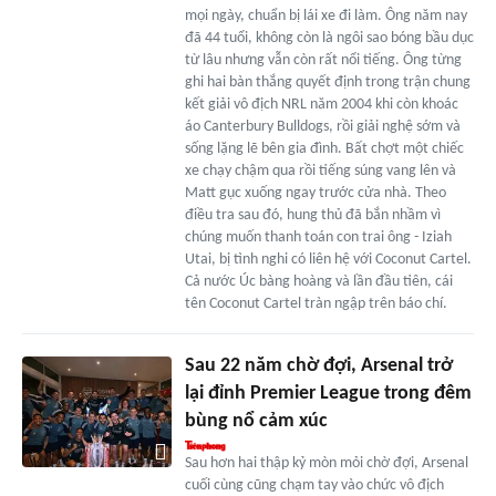
mọi ngày, chuẩn bị lái xe đi làm. Ông năm nay
đã 44 tuổi, không còn là ngôi sao bóng bầu dục
từ lâu nhưng vẫn còn rất nổi tiếng. Ông từng
ghi hai bàn thắng quyết định trong trận chung
kết giải vô địch NRL năm 2004 khi còn khoác
áo Canterbury Bulldogs, rồi giải nghệ sớm và
sống lặng lẽ bên gia đình. Bất chợt một chiếc
xe chạy chậm qua rồi tiếng súng vang lên và
Matt gục xuống ngay trước cửa nhà. Theo
điều tra sau đó, hung thủ đã bắn nhầm vì
chúng muốn thanh toán con trai ông - Iziah
Utai, bị tình nghi có liên hệ với Coconut Cartel.
Cả nước Úc bàng hoàng và lần đầu tiên, cái
tên Coconut Cartel tràn ngập trên báo chí.
Sau 22 năm chờ đợi, Arsenal trở
lại đỉnh Premier League trong đêm
bùng nổ cảm xúc
Sau hơn hai thập kỷ mòn mỏi chờ đợi, Arsenal
cuối cùng cũng chạm tay vào chức vô địch