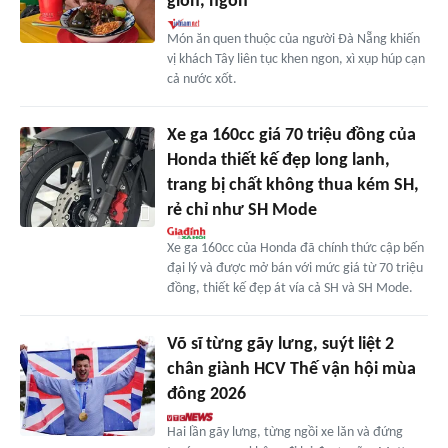
giòn, ngon
Món ăn quen thuộc của người Đà Nẵng khiến
vị khách Tây liên tục khen ngon, xì xụp húp cạn
cả nước xốt.
Xe ga 160cc giá 70 triệu đồng của
Honda thiết kế đẹp long lanh,
trang bị chất không thua kém SH,
rẻ chỉ như SH Mode
Xe ga 160cc của Honda đã chính thức cập bến
đại lý và được mở bán với mức giá từ 70 triệu
đồng, thiết kế đẹp át vía cả SH và SH Mode.
Võ sĩ từng gãy lưng, suýt liệt 2
chân giành HCV Thế vận hội mùa
đông 2026
Hai lần gãy lưng, từng ngồi xe lăn và đứng