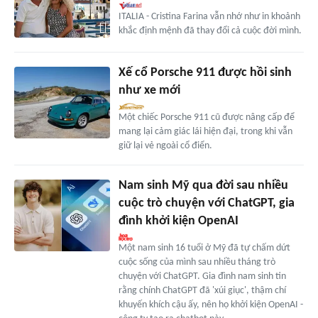
ITALIA - Cristina Farina vẫn nhớ như in khoảnh
khắc định mệnh đã thay đổi cả cuộc đời mình.
Xế cổ Porsche 911 được hồi sinh
như xe mới
Một chiếc Porsche 911 cũ được nâng cấp để
mang lại cảm giác lái hiện đại, trong khi vẫn
giữ lại vẻ ngoài cổ điển.
Nam sinh Mỹ qua đời sau nhiều
cuộc trò chuyện với ChatGPT, gia
đình khởi kiện OpenAI
Một nam sinh 16 tuổi ở Mỹ đã tự chấm dứt
cuộc sống của mình sau nhiều tháng trò
chuyện với ChatGPT. Gia đình nam sinh tin
rằng chính ChatGPT đã 'xúi giục', thậm chí
khuyến khích cậu ấy, nên họ khởi kiện OpenAI -