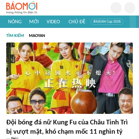
NÓNG
MỚI
VIDEO
CHỦ ĐỀ
#ASEAN Cup 2026
#Trí tuệ nhân tạo
#Mỹ - Iran
#Khám phá Việt Nam
TÌM KIẾM
MAOYAN
#Khám phá thế giới
Đội bóng đá nữ Kung Fu của Châu Tinh Trì
bị vượt mặt, khó chạm mốc 11 nghìn tỷ