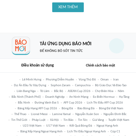
XEM THÊM
TẢI ỨNG DỤNG BÁO MỚI
ĐỂ KHÔNG BỎ SÓT TIN TỨC
Điều khoản sử dụng
Chính sách bảo mật
Lê Minh Hưng
Phương Diễm Huyền
Vùng Thủ Đô
Oman
Iran
Dự Án Đầu Tư Xây Dựng
Sophon Zaram
Campuchia
Bộ Giáo Dục Và Đào Tạo
Liên Bang Nga
Tô Lâm
Bắc Bộ
ASEAN Cup 2026
Chợ Biên Hòa
Năm
Bắc Ninh (thành Phố)
Doanh Nghiệp
An Ninh Mạng
Eo Biển Hormuz
Hạ Tầng
Bắc Ninh
Đường Vành Đai 5
AFF Cup 2026
Lịch Thi Đấu AFF Cup 2026
Bảng Xếp Hạng AFF Cup 2026
Bóng Đá
Báo Bóng Đá
Bóng Đá Việt Nam
Thể Thao
Lionel Messi
Lamine Yamal
Nguyễn Xuân Son
Nguyễn Đình Bắc
Tin Thế Giới
Pháp Luật
Xã Hội
Tin Bão
Tin Tức
Giá Vàng
Tuyển Việt Nam
U23 Việt Nam
U17 Việt Nam
Kết Quả Bóng Đá
Ngoại Hạng Anh
Bảng Xếp Hạng Ngoại Hạng Anh
Lịch Thi Đấu Ngoại Hạng Anh
Cúp C1