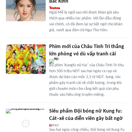
Bắc Kinh
Ngải Mễ là ngôi sao nhí được khán giả yêu
thích qua nhiều tác phẩm. Với lần đầu đóng
vai chính, cô đã đem lại sự bất ngờ cho khán
giả, vượt qua đàn chị Ngu Thư Hân.
Phim mới của Châu Tinh Trì thắng
lớn phòng vé dù vấp tranh cãi
Bộ phim 'Kungfu nữ túc' của Châu Tinh Trì thu
hơn 500 triệu NDT sau hai ngày ra rạp và
được dự báo cán mốc 2,5 tỷ NDT. Song, tác
phẩm gây tranh cãi về chất lượng, trong khi
giới chuyên môn cho rằng kết quả còn phụ
thuộc vào hiệu ứng truyền miệng.
Siêu phẩm Đội bóng nữ Kung fu:
Cát–xê của diễn viên gây bất ngờ
Sau hai ngày công chiếu, Đội bóng nữ Kung Fu