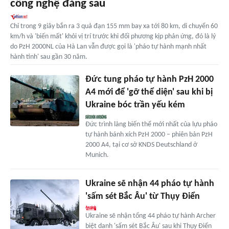
công nghệ đằng sau
Chỉ trong 9 giây bắn ra 3 quả đạn 155 mm bay xa tới 80 km, di chuyển 60
km/h và 'biến mất' khỏi vị trí trước khi đối phương kịp phản ứng, đó là lý
do PzH 2000NL của Hà Lan vẫn được gọi là 'pháo tự hành mạnh nhất
hành tinh' sau gần 30 năm.
Đức tung pháo tự hành PzH 2000
A4 mới để 'gỡ thể diện' sau khi bị
Ukraine bóc trần yếu kém
Đức trình làng biến thể mới nhất của lựu pháo
tự hành bánh xích PzH 2000 – phiên bản PzH
2000 A4, tại cơ sở KNDS Deutschland ở
Munich.
Ukraine sẽ nhận 44 pháo tự hành
'sấm sét Bắc Âu' từ Thụy Điển
Ukraine sẽ nhận tổng 44 pháo tự hành Archer
biệt danh 'sấm sét Bắc Âu' sau khi Thụy Điển