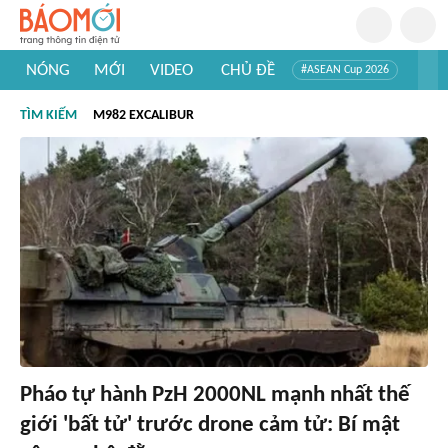
NÓNG
MỚI
VIDEO
CHỦ ĐỀ
#ASEAN Cup 2026
#Trí tuệ nhân tạo
#Mỹ - Iran
#Khám phá Việt Nam
TÌM KIẾM
M982 EXCALIBUR
#Khám phá thế giới
Pháo tự hành PzH 2000NL mạnh nhất thế
giới 'bất tử' trước drone cảm tử: Bí mật