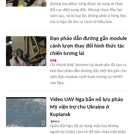
đường Excalibur từng được kỳ vọng sẽ thay
đổi cục diện xung đột. Nhưng chưa đầy hai
năm sau, nó bị loại bỏ, không phải vì hỏng hóc,
mà vì Nga đã tìm ra cách vô hiệu hóa.
Đạn pháo dẫn đường gắn module
cánh lượn thay đổi hình thức tác
chiến tương lai
Chi nhánh BAE Systems tại Australia đã tạo ra
loại đạn pháo dẫn đường đặc biệt khi gắn cho
viên đạn module cánh lượn tương tự UMPC
của Nga.
Video UAV Nga bắn nổ lựu pháo
Mỹ viện trợ cho Ukraine ở
Kupiansk
Quân đội Nga đã sử dụng máy bay không
người lái (UAV) cảm tử để bắn cháy một khẩu