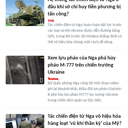
đâu khi sở chỉ huy tiền phương bị
tấn công?
Tác chiến điện tử Nga hoàn toàn bất lực trước
các loại vũ khí Ukraine được dẫn đường bằng
GPS, trong khi trước đó Moskva khẳng định có
thể vô hiệu hóa chúng một cách dễ dàng.
Xem lựu pháo của Nga phá hủy
pháo M-777 trên chiến trường
Ukraine
Bộ Quốc phòng Nga công bố một đoạn video
ghi lại khoảnh khắc khẩu đội lựu pháo Giatsint-
B phá hủy lựu pháo M777 lực lượng Ukraine
trong chiến dịch quân sự đặc biệt.
Tác chiến điện tử Nga vô hiệu hóa
hàng loạt 'vũ khí thần kỳ' của Mỹ?