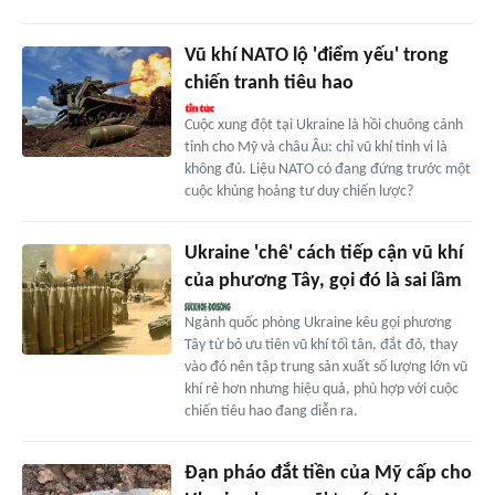
Vũ khí NATO lộ 'điểm yếu' trong
chiến tranh tiêu hao
Cuộc xung đột tại Ukraine là hồi chuông cảnh
tỉnh cho Mỹ và châu Âu: chỉ vũ khí tinh vi là
không đủ. Liệu NATO có đang đứng trước một
cuộc khủng hoảng tư duy chiến lược?
Ukraine 'chê' cách tiếp cận vũ khí
của phương Tây, gọi đó là sai lầm
Ngành quốc phòng Ukraine kêu gọi phương
Tây từ bỏ ưu tiên vũ khí tối tân, đắt đỏ, thay
vào đó nên tập trung sản xuất số lượng lớn vũ
khí rẻ hơn nhưng hiệu quả, phù hợp với cuộc
chiến tiêu hao đang diễn ra.
Đạn pháo đắt tiền của Mỹ cấp cho