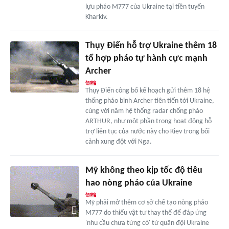
lựu pháo M777 của Ukraine tại tiền tuyến
Kharkiv.
Thụy Điển hỗ trợ Ukraine thêm 18
tổ hợp pháo tự hành cực mạnh
Archer
Thụy Điển công bố kế hoạch gửi thêm 18 hệ
thống pháo binh Archer tiên tiến tới Ukraine,
cùng với năm hệ thống radar chống pháo
ARTHUR, như một phần trong hoạt động hỗ
trợ liên tục của nước này cho Kiev trong bối
cảnh xung đột với Nga.
Mỹ không theo kịp tốc độ tiêu
hao nòng pháo của Ukraine
Mỹ phải mở thêm cơ sở chế tạo nòng pháo
M777 do thiếu vật tư thay thế để đáp ứng
'nhu cầu chưa từng có' từ quân đội Ukraine