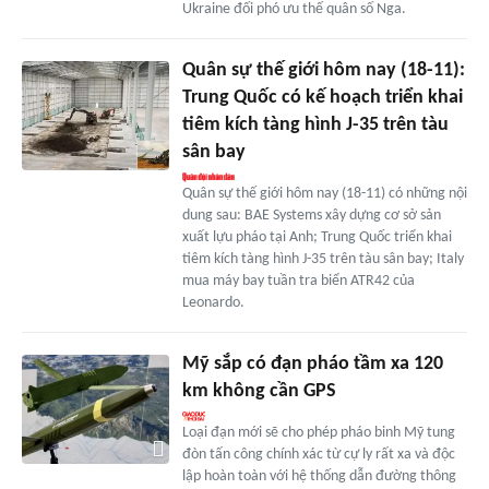
Ukraine đối phó ưu thế quân số Nga.
Quân sự thế giới hôm nay (18-11):
Trung Quốc có kế hoạch triển khai
tiêm kích tàng hình J-35 trên tàu
sân bay
Quân sự thế giới hôm nay (18-11) có những nội
dung sau: BAE Systems xây dựng cơ sở sản
xuất lựu pháo tại Anh; Trung Quốc triển khai
tiêm kích tàng hình J-35 trên tàu sân bay; Italy
mua máy bay tuần tra biển ATR42 của
Leonardo.
Mỹ sắp có đạn pháo tầm xa 120
km không cần GPS
Loại đạn mới sẽ cho phép pháo binh Mỹ tung
đòn tấn công chính xác từ cự ly rất xa và độc
lập hoàn toàn với hệ thống dẫn đường thông