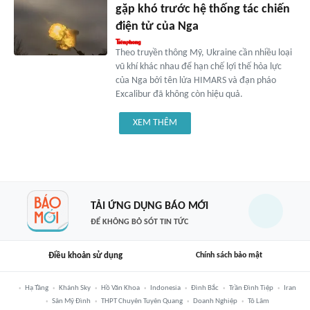
gặp khó trước hệ thống tác chiến
điện tử của Nga
Theo truyền thông Mỹ, Ukraine cần nhiều loại
vũ khí khác nhau để hạn chế lợi thế hỏa lực
của Nga bởi tên lửa HIMARS và đạn pháo
Excalibur đã không còn hiệu quả.
XEM THÊM
TẢI ỨNG DỤNG BÁO MỚI
ĐỂ KHÔNG BỎ SÓT TIN TỨC
Điều khoản sử dụng
Chính sách bảo mật
Hạ Tầng
Khánh Sky
Hồ Văn Khoa
Indonesia
Đình Bắc
Trần Đình Tiệp
Iran
Sân Mỹ Đình
THPT Chuyên Tuyên Quang
Doanh Nghiệp
Tô Lâm