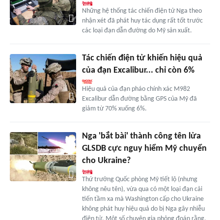
Những hệ thống tác chiến điện tử Nga theo
nhận xét đã phát huy tác dụng rất tốt trước
các loại đạn dẫn đường do Mỹ sản xuất.
Tác chiến điện tử khiến hiệu quả
của đạn Excalibur... chỉ còn 6%
Hiệu quả của đạn pháo chính xác M982
Excalibur dẫn đường bằng GPS của Mỹ đã
giảm từ 70% xuống 6%.
Nga 'bắt bài' thành công tên lửa
GLSDB cực nguy hiểm Mỹ chuyển
cho Ukraine?
Thứ trưởng Quốc phòng Mỹ tiết lộ (nhưng
không nêu tên), vừa qua có một loại đạn cải
tiến tầm xa mà Washington cấp cho Ukraine
không phát huy hiệu quả do bị Nga gây nhiễu
điện tử. Một số chuyên gia phỏng đoán rằng,