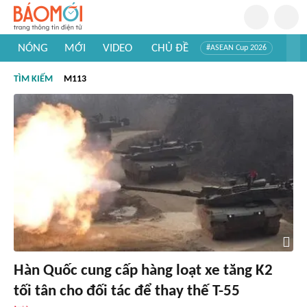
NÓNG
MỚI
VIDEO
CHỦ ĐỀ
#ASEAN Cup 2026
#Trí tuệ nhân tạo
#Mỹ - Iran
#Khám phá Việt Nam
TÌM KIẾM
M113
#Khám phá thế giới
Hàn Quốc cung cấp hàng loạt xe tăng K2
tối tân cho đối tác để thay thế T-55