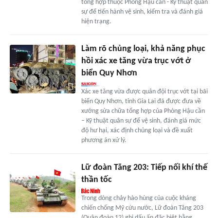
tổng hợp thuộc Phòng Hậu cần - Kỹ thuật quân
sự để tiến hành vệ sinh, kiểm tra và đánh giá
hiện trạng.
Làm rõ chủng loại, khả năng phục
hồi xác xe tăng vừa trục vớt ở
biển Quy Nhơn
Xác xe tăng vừa được quân đội trục vớt tại bãi
biển Quy Nhơn, tỉnh Gia Lai đã được đưa về
xưởng sửa chữa tổng hợp của Phòng Hậu cần
– Kỹ thuật quân sự để vệ sinh, đánh giá mức
độ hư hại, xác định chủng loại và đề xuất
phương án xử lý.
Lữ đoàn Tăng 203: Tiếp nối khí thế
thần tốc
Trong dòng chảy hào hùng của cuộc kháng
chiến chống Mỹ cứu nước, Lữ đoàn Tăng 203
(Quân đoàn 12) ghi dấu ấn đặc biệt bằng