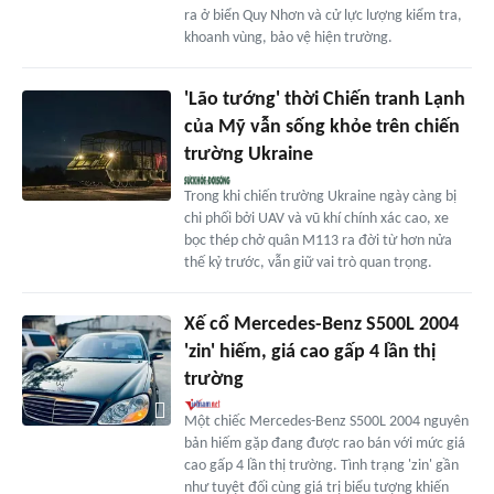
ra ở biển Quy Nhơn và cử lực lượng kiểm tra,
khoanh vùng, bảo vệ hiện trường.
'Lão tướng' thời Chiến tranh Lạnh
của Mỹ vẫn sống khỏe trên chiến
trường Ukraine
Trong khi chiến trường Ukraine ngày càng bị
chi phối bởi UAV và vũ khí chính xác cao, xe
bọc thép chở quân M113 ra đời từ hơn nửa
thế kỷ trước, vẫn giữ vai trò quan trọng.
Xế cổ Mercedes-Benz S500L 2004
'zin' hiếm, giá cao gấp 4 lần thị
trường
Một chiếc Mercedes-Benz S500L 2004 nguyên
bản hiếm gặp đang được rao bán với mức giá
cao gấp 4 lần thị trường. Tình trạng 'zin' gần
như tuyệt đối cùng giá trị biểu tượng khiến