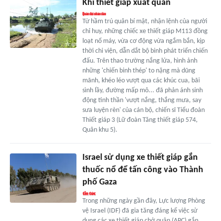
Khi thiết giáp xuất quân
Từ hầm trú quân bí mật, nhận lệnh của người
chỉ huy, những chiếc xe thiết giáp M113 đồng
loạt nổ máy, vừa cơ động vừa ngắm bắn, kịp
thời chi viện, dẫn dắt bộ binh phát triển chiến
đấu. Trên thao trường nắng lửa, hình ảnh
những 'chiến binh thép' to nặng mà dũng
mãnh, khéo léo vượt qua các khúc cua, bãi
sình lầy, đường mấp mô... đã phản ánh sinh
động tinh thần 'vượt nắng, thắng mưa, say
sưa luyện rèn' của cán bộ, chiến sĩ Tiểu đoàn
Thiết giáp 3 (Lữ đoàn Tăng thiết giáp 574,
Quân khu 5).
Israel sử dụng xe thiết giáp gắn
thuốc nổ để tấn công vào Thành
phố Gaza
Trong những ngày gần đây, Lực lượng Phòng
vệ Israel (IDF) đã gia tăng đáng kể việc sử
dụng các xe thiết giáp chở quân (APC) gắn