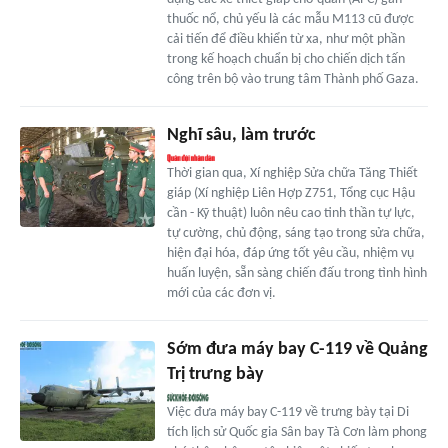
thuốc nổ, chủ yếu là các mẫu M113 cũ được
cải tiến để điều khiển từ xa, như một phần
trong kế hoạch chuẩn bị cho chiến dịch tấn
công trên bộ vào trung tâm Thành phố Gaza.
Nghĩ sâu, làm trước
Thời gian qua, Xí nghiệp Sửa chữa Tăng Thiết
giáp (Xí nghiệp Liên Hợp Z751, Tổng cục Hậu
cần - Kỹ thuật) luôn nêu cao tinh thần tự lực,
tự cường, chủ động, sáng tạo trong sửa chữa,
hiện đại hóa, đáp ứng tốt yêu cầu, nhiệm vụ
huấn luyện, sẵn sàng chiến đấu trong tình hình
mới của các đơn vị.
Sớm đưa máy bay C-119 về Quảng
Trị trưng bày
Việc đưa máy bay C-119 về trưng bày tại Di
tích lịch sử Quốc gia Sân bay Tà Cơn làm phong