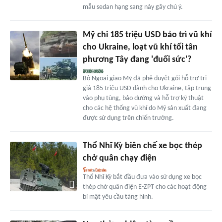
mẫu sedan hạng sang này gây chú ý.
Mỹ chi 185 triệu USD bảo trì vũ khí
cho Ukraine, loạt vũ khí tối tân
phương Tây đang 'đuối sức'?
Bộ Ngoại giao Mỹ đã phê duyệt gói hỗ trợ trị
giá 185 triệu USD dành cho Ukraine, tập trung
vào phụ tùng, bảo dưỡng và hỗ trợ kỹ thuật
cho các hệ thống vũ khí do Mỹ sản xuất đang
được sử dụng trên chiến trường.
Thổ Nhĩ Kỳ biên chế xe bọc thép
chở quân chạy điện
Thổ Nhĩ Kỳ bắt đầu đưa vào sử dụng xe bọc
thép chở quân điện E-ZPT cho các hoạt động
bí mật yêu cầu tàng hình.