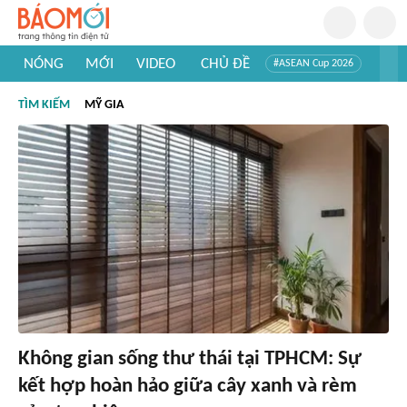
NÓNG
MỚI
VIDEO
CHỦ ĐỀ
#ASEAN Cup 2026
#Trí tuệ nhân tạo
#Mỹ - Iran
#Khám phá Việt Nam
TÌM KIẾM
MỸ GIA
#Khám phá thế giới
Không gian sống thư thái tại TPHCM: Sự
kết hợp hoàn hảo giữa cây xanh và rèm