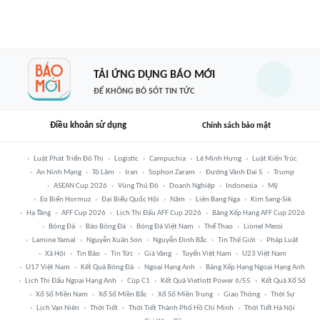
TẢI ỨNG DỤNG BÁO MỚI
ĐỂ KHÔNG BỎ SÓT TIN TỨC
Điều khoản sử dụng
Chính sách bảo mật
Luật Phát Triển Đô Thị
Logistic
Campuchia
Lê Minh Hưng
Luật Kiến Trúc
An Ninh Mạng
Tô Lâm
Iran
Sophon Zaram
Đường Vành Đai 5
Trump
ASEAN Cup 2026
Vùng Thủ Đô
Doanh Nghiệp
Indonesia
Mỹ
Eo Biển Hormuz
Đại Biểu Quốc Hội
Năm
Liên Bang Nga
Kim Sang-Sik
Hạ Tầng
AFF Cup 2026
Lịch Thi Đấu AFF Cup 2026
Bảng Xếp Hạng AFF Cup 2026
Bóng Đá
Báo Bóng Đá
Bóng Đá Việt Nam
Thể Thao
Lionel Messi
Lamine Yamal
Nguyễn Xuân Son
Nguyễn Đình Bắc
Tin Thế Giới
Pháp Luật
Xã Hội
Tin Bão
Tin Tức
Giá Vàng
Tuyển Việt Nam
U23 Việt Nam
U17 Việt Nam
Kết Quả Bóng Đá
Ngoại Hạng Anh
Bảng Xếp Hạng Ngoại Hạng Anh
Lịch Thi Đấu Ngoại Hạng Anh
Cúp C1
Kết Quả Vietlott Power 6/55
Kết Quả Xổ Số
Xổ Số Miền Nam
Xổ Số Miền Bắc
Xổ Số Miền Trung
Giao Thông
Thời Sự
Lịch Vạn Niên
Thời Tiết
Thời Tiết Thành Phố Hồ Chí Minh
Thời Tiết Hà Nội