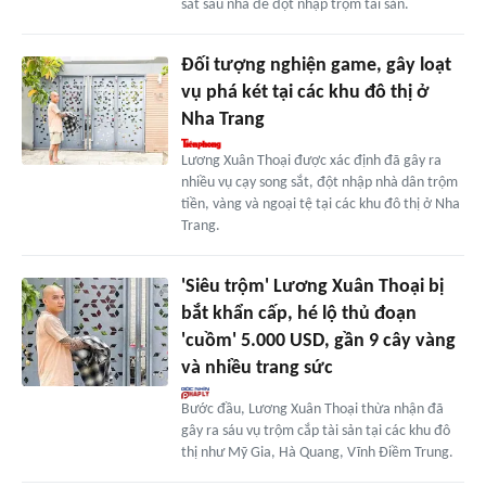
sắt sau nhà để đột nhập trộm tài sản.
Đối tượng nghiện game, gây loạt
vụ phá két tại các khu đô thị ở
Nha Trang
Lương Xuân Thoại được xác định đã gây ra
nhiều vụ cạy song sắt, đột nhập nhà dân trộm
tiền, vàng và ngoại tệ tại các khu đô thị ở Nha
Trang.
'Siêu trộm' Lương Xuân Thoại bị
bắt khẩn cấp, hé lộ thủ đoạn
'cuồm' 5.000 USD, gần 9 cây vàng
và nhiều trang sức
Bước đầu, Lương Xuân Thoại thừa nhận đã
gây ra sáu vụ trộm cắp tài sản tại các khu đô
thị như Mỹ Gia, Hà Quang, Vĩnh Điềm Trung.