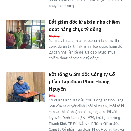
dự án chưa đủ pháp lý, chưa được chủ đầu tư
chuyển nhượng.
Bắt giám đốc lừa bán nhà chiếm
đoạt hàng chục tỷ đồng
Nam lấy tư cách giám đốc công ty đang thi
công dự án tại tỉnh Khánh Hòa được hoán đổi
20 căn nhà liền kề để lừa đảo người mua,
chiếm đoạt hàng chục tỷ đồng.
Bắt Tổng Giám đốc Công ty Cổ
phần Tập đoàn Phúc Hoàng
Nguyên
Cơ quan Cảnh sát điều tra - Công an tỉnh Lạng
Sơn vừa ra quyết định khởi tố vụ án, khởi tố bị
can và thi hành lệnh bắt tạm giam đối với
Nguyễn Đình Nam (SN 1979, trú tại phường
Thanh Khê, TP Đà Nẵng), là Tổng Giám đốc
Công ty Cổ phần Tập đoàn Phúc Hoàng Nguyên