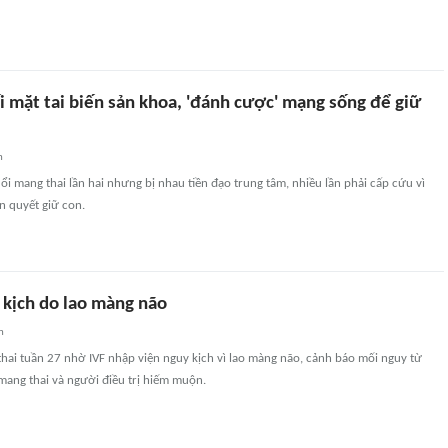
 mặt tai biến sản khoa, 'đánh cược' mạng sống để giữ
n
i mang thai lần hai nhưng bị nhau tiền đạo trung tâm, nhiều lần phải cấp cứu vì
 quyết giữ con.
 kịch do lao màng não
n
hai tuần 27 nhờ IVF nhập viện nguy kịch vì lao màng não, cảnh báo mối nguy từ
mang thai và người điều trị hiếm muộn.