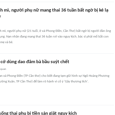
h mì, người phụ nữ mang thai 36 tuần bất ngờ bị kẻ lạ
ợ
 mì, người phụ nữ (21 tuổi, ở xã Phong Điền, Cần Thơ) bất ngờ bị người đàn ông
ng. Nạn nhân đang mang thai 36 tuần rơi vào nguy kịch, bác sĩ phải mổ bắt con
 mẹ và bé.
ô cớ dùng dao đâm bà bầu suýt chết
 quan
an xã Phong Điền (TP Cần thơ) cho biết đang tạm giữ hình sự Ngô Hoàng Phương
ường Xuân, TP Cần Thơ) để làm rõ hành vi cố ý 'Gây thương tích'.
sống thai phụ bị tiền sản giật nguy kịch