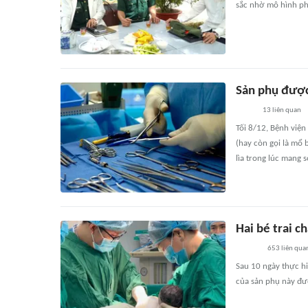
sắc nhờ mô hình ph
Sản phụ được
13
liên quan
Tối 8/12, Bệnh viện
(hay còn gọi là mổ 
lìa trong lúc mang s
Hai bé trai c
653
liên qua
Sau 10 ngày thực hi
của sản phụ này đượ