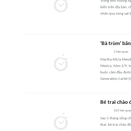
Trong tình huống n
biến trên địa bàn,
nhân qua vùng sạt l
'Bà trùm' băn
2
liên quan
Martha Alicia Mendez
Mexico, hôm 2/9, t
buộc cầm đầu đường 
Generation Cartel (
Bé trai chào 
322
liên qua
Sau 5 tháng sống ch
thai, bé trai chào 