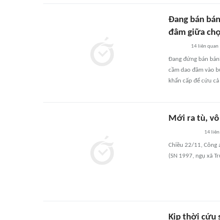
Đang bán bán
đâm giữa ch
14
liên quan
Đang đứng bán bánh
cầm dao đâm vào bụ
khẩn cấp để cứu cả
Mới ra tù, v
14
liên
Chiều 22/11, Công 
(SN 1997, ngụ xã Tr
Kịp thời cứu 