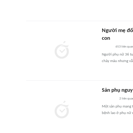
Người mẹ đối
con
653
liên qua
Người phụ nữ 36 tuổ
chảy máu nhưng vẫn
Sản phụ nguy
2
liên qua
Một sản phụ mang t
bệnh lao ở phụ nữ 