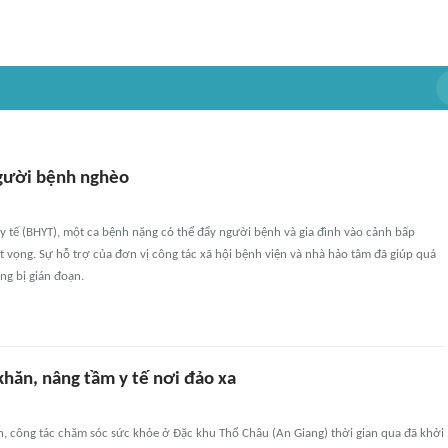
người bệnh nghèo
y tế (BHYT), một ca bệnh nặng có thể đẩy người bệnh và gia đình vào cảnh bấp
t vọng. Sự hỗ trợ của đơn vị công tác xã hội bệnh viện và nhà hảo tâm đã giúp quá
ông bị gián đoạn.
khăn, nâng tầm y tế nơi đảo xa
n, công tác chăm sóc sức khỏe ở Đặc khu Thổ Châu (An Giang) thời gian qua đã khởi