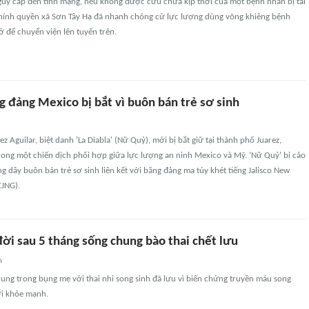
guy cấp đến tính mạng, nếu không được cứu chữa kịp thời của một bệnh nhân bị tai
 chính quyền xã Sơn Tây Hạ đã nhanh chóng cử lực lượng dùng võng khiêng bệnh
ở để chuyển viện lên tuyến trên.
g đảng Mexico bị bắt vì buôn bán trẻ sơ sinh
 Aguilar, biệt danh 'La Diabla' (Nữ Quỷ), mới bị bắt giữ tại thành phố Juarez,
rong một chiến dịch phối hợp giữa lực lượng an ninh Mexico và Mỹ. 'Nữ Quỷ' bị cáo
dây buôn bán trẻ sơ sinh liên kết với băng đảng ma túy khét tiếng Jalisco New
CJNG).
đời sau 5 tháng sống chung bào thai chết lưu
n
ung trong bụng mẹ với thai nhi song sinh đã lưu vì biến chứng truyền máu song
đời khỏe mạnh.