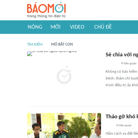
NÓNG
MỚI
VIDEO
CHỦ ĐỀ
TÌM KIẾM
MỔ BẮT CON
Sẻ chia với 
9
liên quan
Không có bảo hiểm 
bênh, thậm chí tuyệ
trình điều trị ấy kh
Tháo gỡ khó 
4
liên quan
Nằm cách xa đất liề