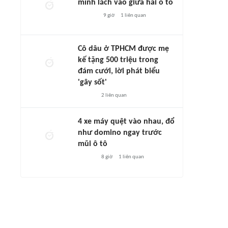
mình lách vào giữa hai ô tô
9 giờ
1
liên quan
Cô dâu ở TPHCM được mẹ
kế tặng 500 triệu trong
đám cưới, lời phát biểu
'gây sốt'
2
liên quan
4 xe máy quệt vào nhau, đổ
như domino ngay trước
mũi ô tô
8 giờ
1
liên quan