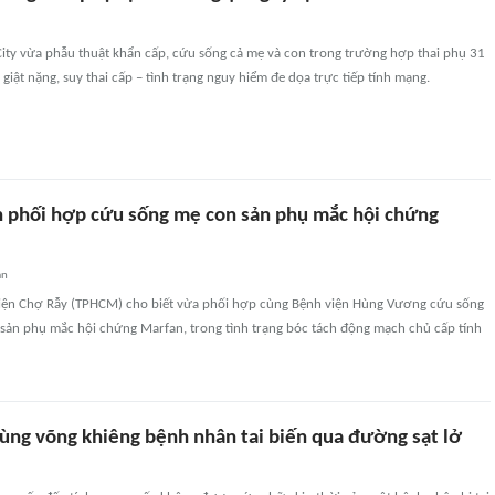
City vừa phẫu thuật khẩn cấp, cứu sống cả mẹ và con trong trường hợp thai phụ 31
n giật nặng, suy thai cấp – tình trạng nguy hiểm đe dọa trực tiếp tính mạng.
n phối hợp cứu sống mẹ con sản phụ mắc hội chứng
an
iện Chợ Rẫy (TPHCM) cho biết vừa phối hợp cùng Bệnh viện Hùng Vương cứu sống
sản phụ mắc hội chứng Marfan, trong tình trạng bóc tách động mạch chủ cấp tính
dùng võng khiêng bệnh nhân tai biến qua đường sạt lở