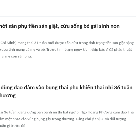
hời sản phụ tiền sản giật, cứu sống bé gái sinh non
ồ Chí Minh) mang thai 31 tuần tuổi được cấp cứu trong tình trạng tiền sản giật nặng
e dọa tính mạng cả mẹ và bé. Trước tình trạng nguy kịch, êkíp bác sĩ đã phẫu thuật
hai mẹ con sản phụ.
 dùng dao đâm vào bụng thai phụ khiến thai nhi 36 tuần
 thương
thai 36 tuần, đang đứng bán bánh mì thì bất ngờ bị Ngô Hoàng Phương cầm dao Thái
đâm một nhát vào vùng bụng gây trọng thương. Đáng chú ý chị O. và đối tượng
uẫn gì trước đó.