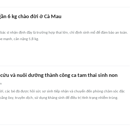
gần 6 kg chào đời ở Cà Mau
bác sĩ nhận định đây là trường hợp thai lớn, chỉ định sinh mổ để đảm bảo an toàn.
ỏe mạnh, cân nặng 5,8 kg.
 cứu và nuôi dưỡng thành công ca tam thai sinh non
an
đời, các bé đã được hồi sức sơ sinh tiếp nhận và chuyển đến phòng chăm sóc đặc
bằng ôxy, truyền dịch, sử dụng kháng sinh để điều trị tình trạng nhiễm trùng.