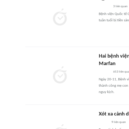
3
liên quan
Bệnh viện Quốc tế 
tuần tuổi bị tiền sả
Hai bệnh việ
Marfan
653
liên qu
Ngày 20-11, Bệnh v
thành công mẹ con 
nguy kịch.
Xót xa cảnh 
9
liên quan