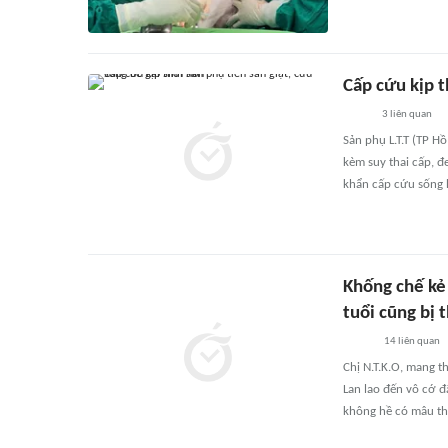
Cấp cứu kịp t
3
liên quan
Sản phụ L.T.T (TP H
kèm suy thai cấp, đ
khẩn cấp cứu sống 
Khống chế kẻ
tuổi cũng bị
14
liên quan
Chị N.T.K.O, mang 
Lan lao đến vô cớ 
không hề có mâu th