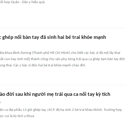
ối hợp Quân - Dân y hiệu quả.
 ghép nối bàn tay đã sinh hai bé trai khỏe mạnh
 Đa khoa Bình Dương (Thành phố Hồ Chí Minh) cho biết các bác sĩ đã mổ lấy thai
bắt con hay sinh mổ) thành công cho sản phụ từng trải qua ca ghép tạm bàn tay đứt
ong thai. Các y bác sĩ đón hai bé trai khỏe mạnh chào đời.
hào đời sau khi người mẹ trải qua ca nối tay kỳ tích
n
ện ca đại phẫu 13 giờ ghép tay, chị P. đã hạ sinh 2 bé trai kháu khỉnh. Trường hợp
c coi là kỳ tích y khoa.