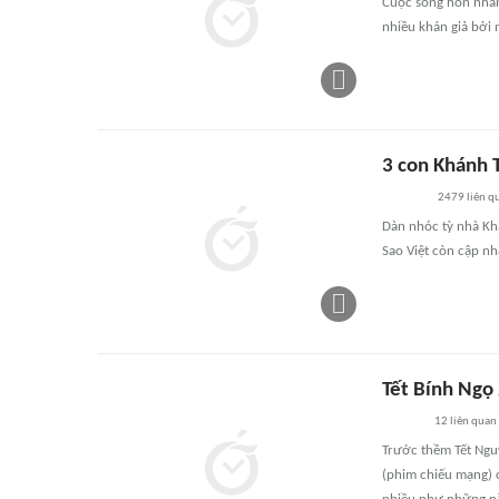
Cuộc sống hôn nhân
nhiều khán giả bởi
3 con Khánh T
2479
liên q
Dàn nhóc tỳ nhà Kh
Sao Việt còn cập n
Tết Bính Ngọ
12
liên quan
Trước thềm Tết Ngu
(phim chiếu mạng) 