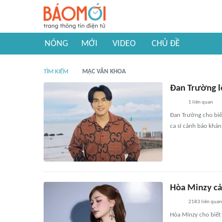
NÓNG
MỚI
VIDEO
CHỦ ĐỀ
TÌM KIẾM
MẠC VĂN KHOA
Đan Trường l
1
liên quan
Đan Trường cho biế
ca sĩ cảnh báo khán
Hòa Minzy c
2183
liên quan
Hòa Minzy cho biết 