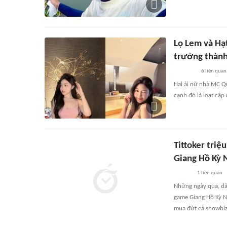
Lọ Lem và Hạ
trưởng thàn
6
liên quan
Hai ái nữ nhà MC Qu
cạnh đó là loạt cập
Tittoker tri
Giang Hồ Kỳ 
1
liên quan
Những ngày qua, dâ
game Giang Hồ Kỳ Ng
mua đứt cả showbiz