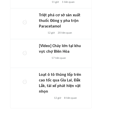
11 giờ
1
liên quan
Triệt phá cơ sở sản xuất
thuốc Đông y pha trộn
Paracetamol
12 giờ
20
liên quan
[Video] Cháy lớn tại khu
vực chợ Biên Hòa
57
liên quan
Loạt ô tô thủng lốp trên
cao tốc qua Gia Lai, Đắk
Lắk, tài xế phát hiện vật
nhọn
12 giờ
8
liên quan