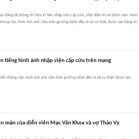
ạo đăng tải thông tin Hứa Vĩ Văn nhập viện cấp cứu, hiện điều trị tại bệnh viện. Nam
 những clip, hình ảnh anh nằm trên giường bệnh đều là sai sự thật, được tạo bằng AI.
ên tiếng hình ảnh nhập viện cấp cứu trên mạng
iết những clip, hình ảnh anh nằm trên giường bệnh đều là sai sự thật, được tạo
ên mãn của diễn viên Mạc Văn Khoa và vợ Thảo Vy