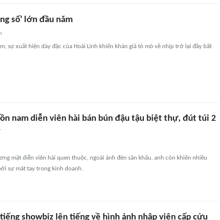
úng số' lớn đầu năm
n
m, sự xuất hiện dày đặc của Hoài Linh khiến khán giả tò mò về nhịp trở lại đầy bất
ồn nam diễn viên hài bán bún đậu tậu biệt thự, đút túi 2
y
ơng mặt diễn viên hài quen thuộc, ngoài ánh đèn sân khấu, anh còn khiến nhiều
i sự mát tay trong kinh doanh.
 tiếng showbiz lên tiếng về hình ảnh nhập viện cấp cứu