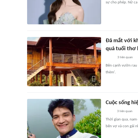
sự cho phép. Nữ ca 
Đã mắt với k
quả tuổi thơ
3
liên quan
Bên cạnh vườn rau 
thèm'.
Cuộc sống hi
3
liên quan
Thời gian qua, nam 
bên vợ và con gái n