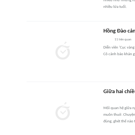
nhiều như những năm
nhiều lứa tuổi.
Hồng Đào cả
11
liên quan
Diễn viên 'Cục vàn
Cô cảnh báo khán gi
Giữa hai chi
Mối quan hệ giữa ng
muôn thuở. Chuyện 
đúng, ghét thế nào 