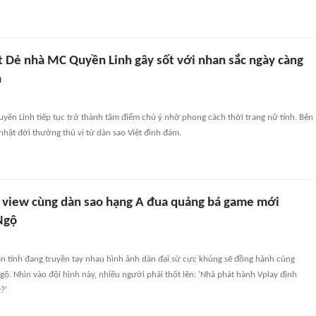
t Dẻ nhà MC Quyền Linh gây sốt với nhan sắc ngày càng
h
yền Linh tiếp tục trở thành tâm điểm chú ý nhờ phong cách thời trang nữ tính. Bên
 nhật đời thường thú vị từ dàn sao Việt đình đám.
ệu view cùng dàn sao hạng A đua quảng bá game mới
Ngộ
n tình đang truyền tay nhau hình ảnh dàn đại sứ cực khủng sẽ đồng hành cùng
ộ. Nhìn vào đội hình này, nhiều người phải thốt lên: 'Nhà phát hành Vplay định
?'