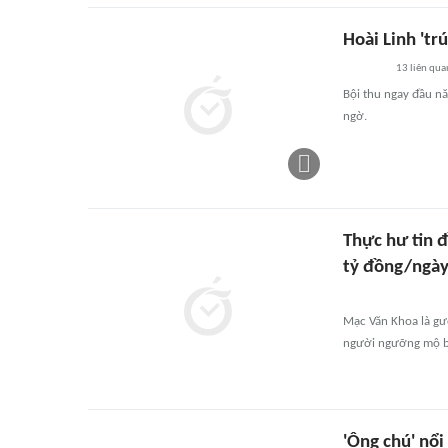
Hoài Linh 'tr
13
liên qua
Bội thu ngay đầu nă
ngờ.
Thực hư tin đ
tỷ đồng/ngà
Mạc Văn Khoa là gư
người ngưỡng mộ bở
'Ông chú' nổi