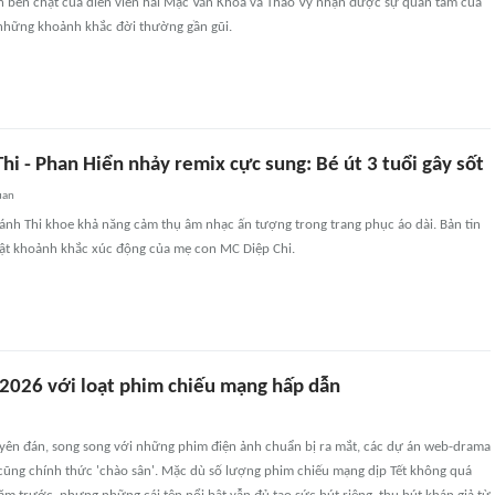
 bền chặt của diễn viên hài Mạc Văn Khoa và Thảo Vy nhận được sự quan tâm của
 những khoảnh khắc đời thường gần gũi.
hi - Phan Hiển nhảy remix cực sung: Bé út 3 tuổi gây sốt
uan
ánh Thi khoe khả năng cảm thụ âm nhạc ấn tượng trong trang phục áo dài. Bản tin
hật khoảnh khắc xúc động của mẹ con MC Diệp Chi.
 2026 với loạt phim chiếu mạng hấp dẫn
yên đán, song song với những phim điện ảnh chuẩn bị ra mắt, các dự án web-drama
cũng chính thức 'chào sân'. Mặc dù số lượng phim chiếu mạng dịp Tết không quá