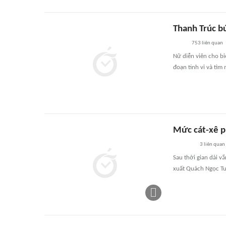
Thanh Trúc b
753
liên quan
Nữ diễn viên cho bi
đoạn tinh vi và tìm 
Mức cát-xê p
3
liên quan
Sau thời gian dài v
xuất Quách Ngọc Tuy