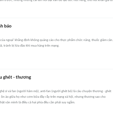
 trước, nhưng những cái tên nổi bật vẫn đủ tạo sức hút riêng, thu hút khán giả từ
nh báo
g của ngoại' khẳng định không quảng cáo cho thực phẩm chức năng, thuốc giảm cân.
ả, tránh bị lừa đảo khi mua hàng trên mạng.
ều ghét - thương
hệ sĩ và fan (người hâm mộ), anti-fan (người ghét bỏ) là câu chuyện thương - ghét
ồn ào giữa họ như cơm bữa đầy rẫy trên mạng xã hội, nhưng thương sao cho
thật văn minh là điều cả hai phía đều cần phải suy ngẫm.