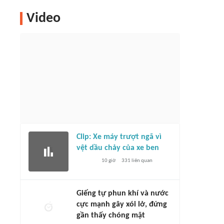
Video
Clip: Xe máy trượt ngã vì
vệt dầu chảy của xe ben
10 giờ
331
liên quan
Giếng tự phun khí và nước
cực mạnh gây xói lở, đứng
gần thấy chóng mặt