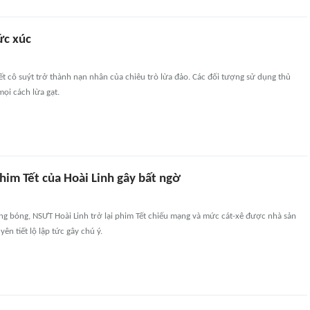
ức xúc
ết cô suýt trở thành nạn nhân của chiêu trò lừa đảo. Các đối tượng sử dụng thủ
mọi cách lừa gạt.
him Tết của Hoài Linh gây bất ngờ
ắng bóng, NSƯT Hoài Linh trở lại phim Tết chiếu mạng và mức cát-xê được nhà sản
ên tiết lộ lập tức gây chú ý.