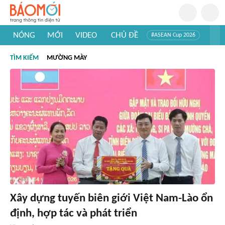
NÓNG
MỚI
VIDEO
CHỦ ĐỀ
#ASEAN Cup 2026
#Trí tuệ nhân tạo
#Mỹ - Iran
#Khám phá Việt Nam
TÌM KIẾM
MƯỜNG MÀY
#Khám phá thế giới
Xây dựng tuyến biên giới Việt Nam-Lào ổn
định, hợp tác và phát triển