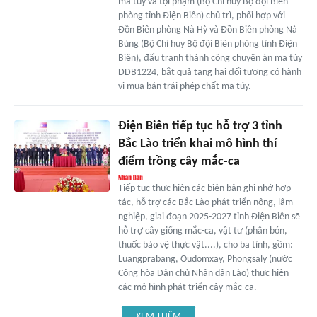
ma túy và tội phạm (Bộ Chỉ huy Bộ đội Biên
phòng tỉnh Điện Biên) chủ trì, phối hợp với
Đồn Biên phòng Nà Hỳ và Đồn Biên phòng Nà
Bủng (Bộ Chỉ huy Bộ đội Biên phòng tỉnh Điện
Biên), đấu tranh thành công chuyên án ma túy
DDB1224, bắt quả tang hai đối tượng có hành
vi mua bán trái phép chất ma túy.
Điện Biên tiếp tục hỗ trợ 3 tỉnh
Bắc Lào triển khai mô hình thí
điểm trồng cây mắc-ca
Tiếp tục thực hiện các biên bản ghi nhớ hợp
tác, hỗ trợ các Bắc Lào phát triển nông, lâm
nghiệp, giai đoạn 2025-2027 tỉnh Điện Biên sẽ
hỗ trợ cây giống mắc-ca, vật tư (phân bón,
thuốc bảo vệ thực vật....), cho ba tỉnh, gồm:
Luangprabang, Oudomxay, Phongsaly (nước
Cộng hòa Dân chủ Nhân dân Lào) thực hiện
các mô hình phát triển cây mắc-ca.
XEM THÊM