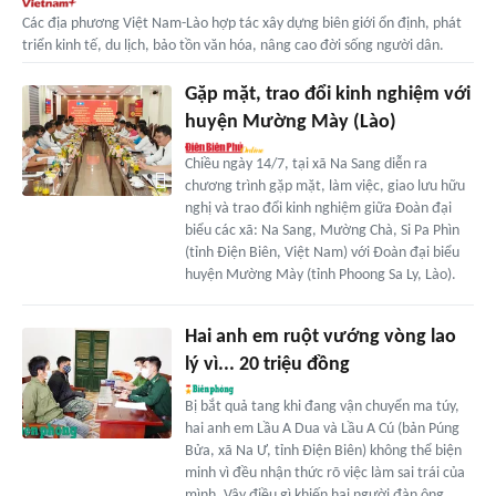
Các địa phương Việt Nam-Lào hợp tác xây dựng biên giới ổn định, phát
triển kinh tế, du lịch, bảo tồn văn hóa, nâng cao đời sống người dân.
Gặp mặt, trao đổi kinh nghiệm với
huyện Mường Mày (Lào)
Chiều ngày 14/7, tại xã Na Sang diễn ra
chương trình gặp mặt, làm việc, giao lưu hữu
nghị và trao đổi kinh nghiệm giữa Đoàn đại
biểu các xã: Na Sang, Mường Chà, Si Pa Phìn
(tỉnh Điện Biên, Việt Nam) với Đoàn đại biểu
huyện Mường Mày (tỉnh Phoong Sa Ly, Lào).
Hai anh em ruột vướng vòng lao
lý vì... 20 triệu đồng
Bị bắt quả tang khi đang vận chuyển ma túy,
hai anh em Lầu A Dua và Lầu A Cú (bản Púng
Bửa, xã Na Ư, tỉnh Điện Biên) không thể biện
minh vì đều nhận thức rõ việc làm sai trái của
mình. Vậy điều gì khiến hai người đàn ông