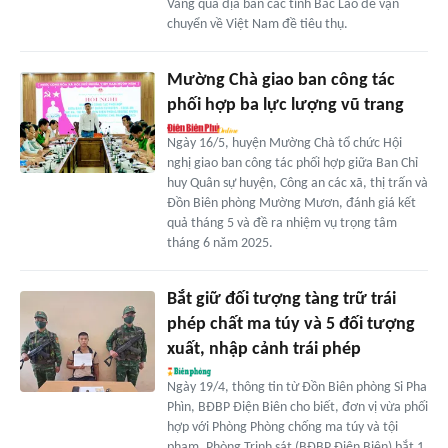
Vàng qua địa bàn các tỉnh Bắc Lào để vận
chuyển về Việt Nam đề tiêu thụ.
Mường Chà giao ban công tác
phối hợp ba lực lượng vũ trang
Ngày 16/5, huyện Mường Chà tổ chức Hội
nghị giao ban công tác phối hợp giữa Ban Chỉ
huy Quân sự huyện, Công an các xã, thị trấn và
Đồn Biên phòng Mường Mươn, đánh giá kết
quả tháng 5 và đề ra nhiệm vụ trọng tâm
tháng 6 năm 2025.
Bắt giữ đối tượng tàng trữ trái
phép chất ma túy và 5 đối tượng
xuất, nhập cảnh trái phép
Ngày 19/4, thông tin từ Đồn Biên phòng Si Pha
Phìn, BĐBP Điện Biên cho biết, đơn vị vừa phối
hợp với Phòng Phòng chống ma túy và tội
phạm, Phòng Trinh sát (BĐBP Điện Biên) bắt 1