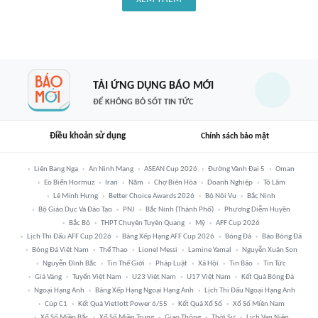
TẢI ỨNG DỤNG BÁO MỚI
ĐỂ KHÔNG BỎ SÓT TIN TỨC
Điều khoản sử dụng
Chính sách bảo mật
Liên Bang Nga
An Ninh Mạng
ASEAN Cup 2026
Đường Vành Đai 5
Oman
Eo Biển Hormuz
Iran
Năm
Chợ Biên Hòa
Doanh Nghiệp
Tô Lâm
Lê Minh Hưng
Better Choice Awards 2026
Bộ Nội Vụ
Bắc Ninh
Bộ Giáo Dục Và Đào Tạo
PNJ
Bắc Ninh (thành Phố)
Phương Diễm Huyền
Bắc Bộ
THPT Chuyên Tuyên Quang
Mỹ
AFF Cup 2026
Lịch Thi Đấu AFF Cup 2026
Bảng Xếp Hạng AFF Cup 2026
Bóng Đá
Báo Bóng Đá
Bóng Đá Việt Nam
Thể Thao
Lionel Messi
Lamine Yamal
Nguyễn Xuân Son
Nguyễn Đình Bắc
Tin Thế Giới
Pháp Luật
Xã Hội
Tin Bão
Tin Tức
Giá Vàng
Tuyển Việt Nam
U23 Việt Nam
U17 Việt Nam
Kết Quả Bóng Đá
Ngoại Hạng Anh
Bảng Xếp Hạng Ngoại Hạng Anh
Lịch Thi Đấu Ngoại Hạng Anh
Cúp C1
Kết Quả Vietlott Power 6/55
Kết Quả Xổ Số
Xổ Số Miền Nam
Xổ Số Miền Bắc
Xổ Số Miền Trung
Giao Thông
Thời Sự
Lịch Vạn Niên