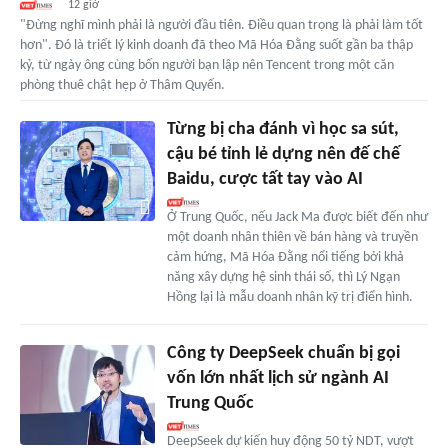
12 giờ
"Đừng nghĩ mình phải là người đầu tiên. Điều quan trọng là phải làm tốt
hơn". Đó là triết lý kinh doanh đã theo Mã Hóa Đằng suốt gần ba thập
kỷ, từ ngày ông cùng bốn người bạn lập nên Tencent trong một căn
phòng thuê chật hẹp ở Thâm Quyến.
Từng bị cha đánh vì học sa sút,
cậu bé tỉnh lẻ dựng nên đế chế
Baidu, cược tất tay vào AI
Ở Trung Quốc, nếu Jack Ma được biết đến như
một doanh nhân thiên về bán hàng và truyền
cảm hứng, Mã Hóa Đằng nổi tiếng bởi khả
năng xây dựng hệ sinh thái số, thì Lý Ngạn
Hồng lại là mẫu doanh nhân kỹ trị điển hình.
Công ty DeepSeek chuẩn bị gọi
vốn lớn nhất lịch sử ngành AI
Trung Quốc
DeepSeek dự kiến huy động 50 tỷ NDT, vượt