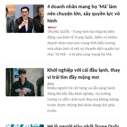
4 doanh nhân mang họ 'Mã' làm
nên chuyện lớn, xây quyền lực vô
hình
TRUNG QUỐC - Trong hơn hai thập kỷ biến
động của kinh tế Trung Quốc, hiếm có nhóm
doanh nhân nào vừa mang tính biểu tượng,
vừa phản ánh rõ nét sự chuyển dịch quyền lực
như 'Tứ Mã' - 4 tỷ phú cùng mang họ Mã.
Khởi nghiệp với cái đầu lạnh, thay
vì trái tim đầy mộng mơ
Nhiều người trẻ rất hứng và sẵn sàng hành
động khi bắt đầu khởi nghiệp. Họ tưởng
tượng ra viễn cảnh tươi đẹp mà không lường
trước được những khó khăn đang đợi phía
trước.
Hé lộ người giàu nhất Trung Quốc