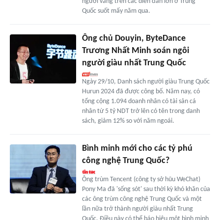
người vắng trên các diễn đàn lớn ở Trung
Quốc suốt mấy năm qua.
Ông chủ Douyin, ByteDance
Trương Nhất Minh soán ngôi
người giàu nhất Trung Quốc
Ngày 29/10, Danh sách người giàu Trung Quốc
Hurun 2024 đã được công bố. Năm nay, có
tổng cộng 1.094 doanh nhân có tài sản cá
nhân từ 5 tỷ NDT trở lên có tên trong danh
sách, giảm 12% so với năm ngoái.
Bình minh mới cho các tỷ phú
công nghệ Trung Quốc?
Ông trùm Tencent (công ty sở hũu WeChat)
Pony Ma đã 'sống sót' sau thời kỳ khó khăn của
các ông trùm công nghệ Trung Quốc và một
lần nữa trở thành người giàu nhất Trung
Quốc. Điều này có thể báo hiệu một bình minh