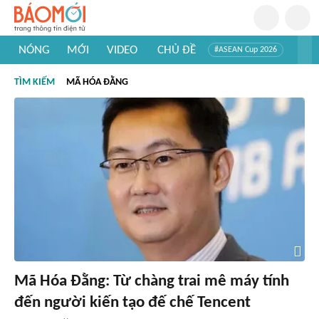
NÓNG
MỚI
VIDEO
CHỦ ĐỀ
#ASEAN Cup 2026
#Trí tuệ nhân tạo
#Mỹ - Iran
#Khám phá Việt Nam
TÌM KIẾM
MÃ HÓA ĐẰNG
#Khám phá thế giới
Mã Hóa Đằng: Từ chàng trai mê máy tính
đến người kiến tạo đế chế Tencent