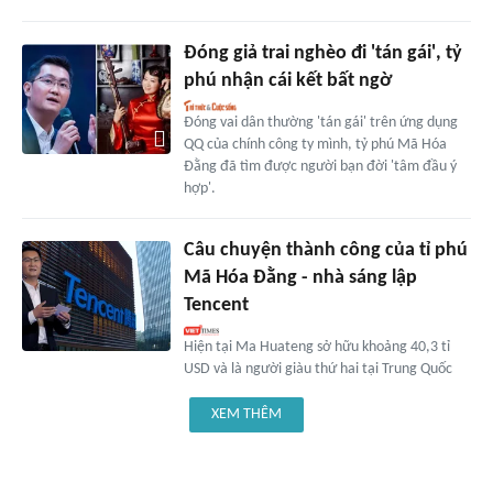
Đóng giả trai nghèo đi 'tán gái', tỷ
phú nhận cái kết bất ngờ
Đóng vai dân thường 'tán gái' trên ứng dụng
QQ của chính công ty mình, tỷ phú Mã Hóa
Đằng đã tìm được người bạn đời 'tâm đầu ý
hợp'.
Câu chuyện thành công của tỉ phú
Mã Hóa Đằng - nhà sáng lập
Tencent
Hiện tại Ma Huateng sở hữu khoảng 40,3 tỉ
USD và là người giàu thứ hai tại Trung Quốc
XEM THÊM