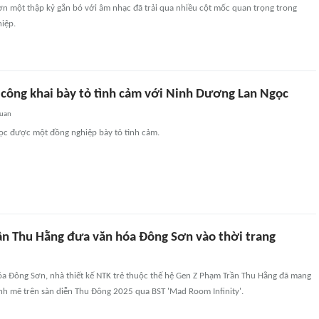
hơn một thập kỷ gắn bó với âm nhạc đã trải qua nhiều cột mốc quan trọng trong
iệp.
 công khai bày tỏ tình cảm với Ninh Dương Lan Ngọc
quan
c được một đồng nghiệp bày tỏ tình cảm.
n Thu Hằng đưa văn hóa Đông Sơn vào thời trang
a Đông Sơn, nhà thiết kế NTK trẻ thuộc thế hệ Gen Z Phạm Trần Thu Hằng đã mang
h mẽ trên sàn diễn Thu Đông 2025 qua BST 'Mad Room Infinity'.