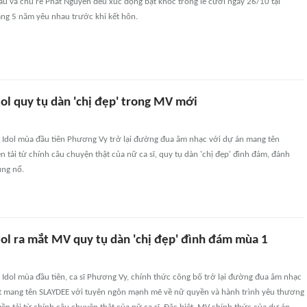
u và chú rể Phát Nguyễn đều xúc động bật khóc trong lễ cưới ngày 26/10 tại
ng 5 năm yêu nhau trước khi kết hôn.
ol quy tụ dàn 'chị đẹp' trong MV mới
Idol mùa đầu tiên Phương Vy trở lại đường đua âm nhạc với dự án mang tên
n tải từ chính câu chuyện thật của nữ ca sĩ, quy tụ dàn 'chị đẹp' đình đám, đánh
ng nổ.
ol ra mắt MV quy tụ dàn 'chị đẹp' đình đám mùa 1
Idol mùa đầu tiên, ca sĩ Phương Vy, chính thức công bố trở lại đường đua âm nhạc
t mang tên SLAYDEE với tuyên ngôn mạnh mẽ về nữ quyền và hành trình yêu thương