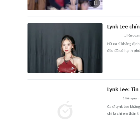
Lynk Lee chín
1
liên quan
Nữ ca sĩ khẳng định
đều đã có hạnh phúc 
Lynk Lee: Tin
1
liên quan
Ca sĩ Lynk Lee khẳn
chỉ là chị em thân t