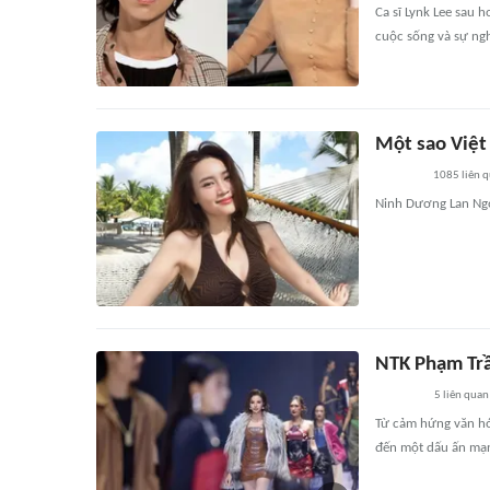
Ca sĩ Lynk Lee sau 
cuộc sống và sự ngh
Một sao Việt
1085
liên 
Ninh Dương Lan Ngọ
NTK Phạm Trầ
5
liên quan
Từ cảm hứng văn hó
đến một dấu ấn mạn