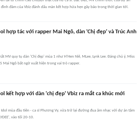
ền tải từ chính câu chuyện thật của nữ ca sĩ. Đặc biệt, MV chính thức của dự án
' đình đám của Vbiz đánh dấu màn kết hợp hứa hẹn gây bão trong thời gian tới.
l hợp tác với rapper Mai Ngô, dàn 'Chị đẹp' và Trúc Anh
ắt MV quy tụ dàn 'Chị đẹp' mùa 1 như H'Hen Niê, MLee, Lynk Lee. Đáng chú ý, Miss
 Mai Ngô bất ngờ xuất hiện trong vai trò rapper.
l kết hợp với dàn 'chị đẹp' Vbiz ra mắt ca khúc mới
Idol mùa đầu tiên - ca sĩ Phương Vy, vừa trở lại đường đua âm nhạc với dự án tâm
YDEE', vào tối 20-10.