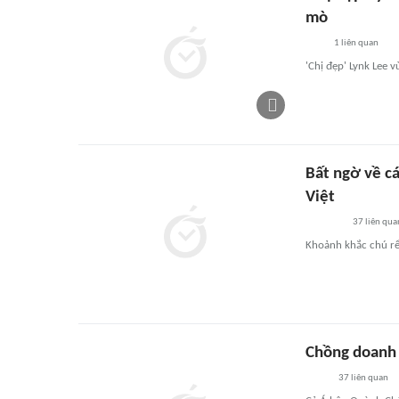
mò
1
liên quan
'Chị đẹp' Lynk Lee 
Bất ngờ về c
Việt
37
liên qua
Khoảnh khắc chú rể
Chồng doanh 
37
liên quan