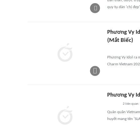
bản thân, được truy
quy tụ dàn 'chị đẹp
Phương Vy Ido
(Mắt Biếc)
Phương Vy Idol ra m
Charm Vietnam 2025
Phương Vy Ido
2
liên quan
Quán quân Vietnam 
huyết mang tên 'SLA