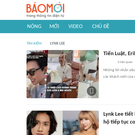
NÓNG
MỚI
VIDEO
CHỦ ĐỀ
TÌM KIẾM
LYNK LEE
Tiến Luật, Er
3
liên quan
Những lời nhắn yêu
các khách mời của m
Lynk Lee tiết
hộ tiếp tục 