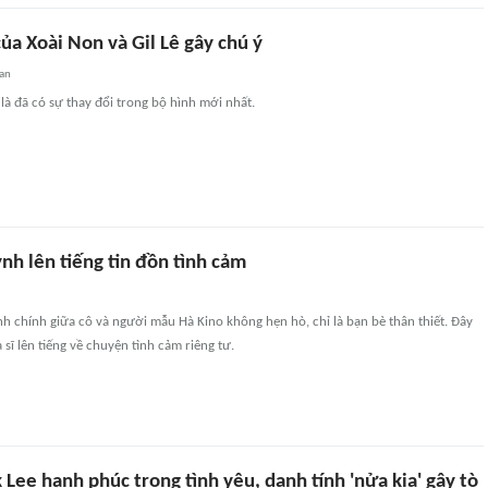
ủa Xoài Non và Gil Lê gây chú ý
an
à đã có sự thay đổi trong bộ hình mới nhất.
h lên tiếng tin đồn tình cảm
 chính giữa cô và người mẫu Hà Kino không hẹn hò, chỉ là bạn bè thân thiết. Đây
a sĩ lên tiếng về chuyện tình cảm riêng tư.
k Lee hạnh phúc trong tình yêu, danh tính 'nửa kia' gây tò