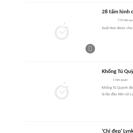
28 tấm hình c
776
liên qu
Xoài Non được cho l
Khổng Tú Quỳn
1
liên quan
Khổng Tú Quỳnh đính
là lần đầu tiên nữ c
'Chị đẹp' Lyn