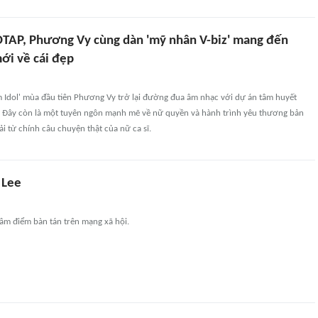
DTAP, Phương Vy cùng dàn 'mỹ nhân V-biz' mang đến
ới về cái đẹp
 Idol' mùa đầu tiên Phương Vy trở lại đường đua âm nhạc với dự án tâm huyết
. Đây còn là một tuyên ngôn mạnh mẽ về nữ quyền và hành trình yêu thương bản
ải từ chính câu chuyện thật của nữ ca sĩ.
 Lee
tâm điểm bàn tán trên mạng xã hội.