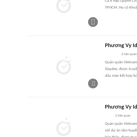
Cả Á hậu Quỳnh Châ
TP.HCM. Họ có khoả
Phương Vy Id
2
liên quan
Quán quân Vietnam 
Slaydee, được truyề
dấu màn kết hợp bù
Phương Vy Id
2
liên quan
Quán quân Vietnam 
với dự án tâm huyế