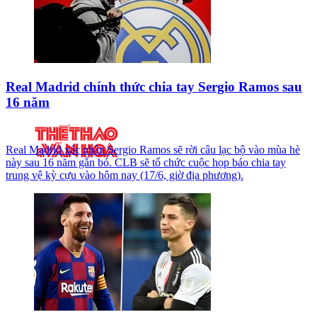
Real Madrid chính thức chia tay Sergio Ramos sau
16 năm
Real Madrid xác nhận Sergio Ramos sẽ rời câu lạc bộ vào mùa hè
này sau 16 năm gắn bó. CLB sẽ tổ chức cuộc họp báo chia tay
trung vệ kỳ cựu vào hôm nay (17/6, giờ địa phương).