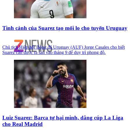
Tình cảnh của Suarez tạo mối lo cho tuyển Uruguay
Chủ tịch Hiệp hội Bóng đá Uruguay (AUF) Jorge Casales cho biết
Suarez cần được ra sân vào tháng 9 để duy trì phong độ.
Luiz Suarez: Barca tự hại mình, dâng cúp La Liga
cho Real Madrid