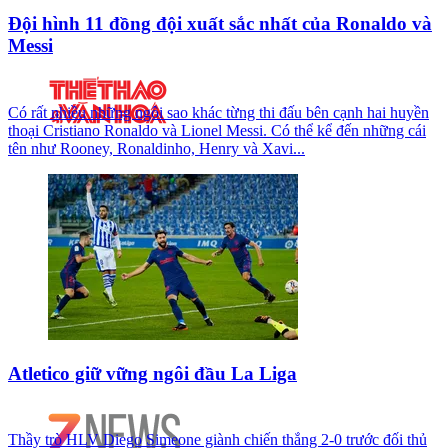
Đội hình 11 đồng đội xuất sắc nhất của Ronaldo và
Messi
Có rất nhiều những ngôi sao khác từng thi đấu bên cạnh hai huyền
thoại Cristiano Ronaldo và Lionel Messi. Có thể kể đến những cái
tên như Rooney, Ronaldinho, Henry và Xavi...
Atletico giữ vững ngôi đầu La Liga
Thầy trò HLV Diego Simeone giành chiến thắng 2-0 trước đối thủ