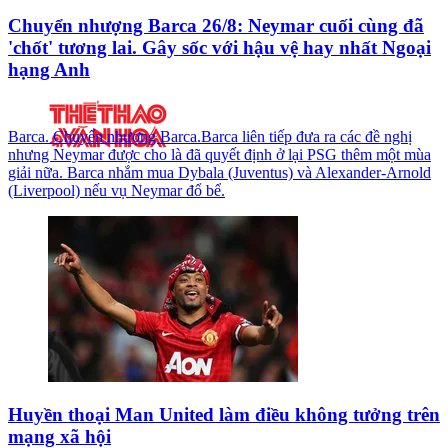
Chuyển nhượng Barca 26/8: Neymar cuối cùng đã
'chốt' tương lai. Gây sốc với hậu vệ hay nhất Ngoại
hạng Anh
Barca. Chuyển nhượng Barca.Barca liên tiếp đưa ra các đề nghị
nhưng Neymar được cho là đã quyết định ở lại PSG thêm một mùa
giải nữa. Barca nhắm mua Dybala (Juventus) và Alexander-Arnold
(Liverpool) nếu vụ Neymar đổ bể.
Huyền thoại Man United làm điều không tưởng trên
mạng xã hội