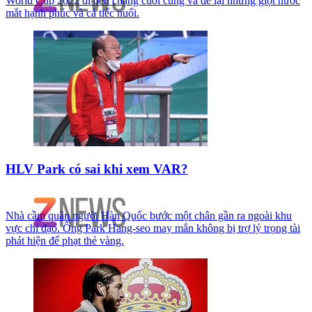
World Cup 2022 đi đến chặng cuối cùng và để lại những giọt nước
mắt hạnh phúc và cả tiếc nuối.
HLV Park có sai khi xem VAR?
Nhà cầm quân người Hàn Quốc bước một chân gần ra ngoài khu
vực chỉ đạo. Ông Park Hang-seo may mắn không bị trợ lý trọng tài
phát hiện để phạt thẻ vàng.