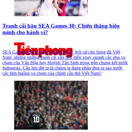
Tranh cãi hậu SEA Games 30: Chiến thắng biện
minh cho hành vi?
SEA Games 30 kết thúc với tấm HCV lịch sử cho bóng đá Việt
Nam, nhưng những tranh cãi vẫn tiếp diễn xoay quanh các pha va
chạm của Văn Hậu hay Huỳnh Tấn Sinh trong trận chung kết trước
Indonesia. Câu hỏi đặt ra là chúng ta đang phản ứng ra sao trước
các tình huống va chạm của chính cầu thủ Việt Nam?