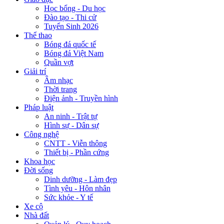
Học bổng - Du học
Đào tạo - Thi cử
Tuyển Sinh 2026
Thể thao
Bóng đá quốc tế
Bóng đá Việt Nam
Quần vợt
Giải trí
Âm nhạc
Thời trang
Điện ảnh - Truyền hình
Pháp luật
An ninh - Trật tự
Hình sự - Dân sự
Công nghệ
CNTT - Viễn thông
Thiết bị - Phần cứng
Khoa học
Đời sống
Dinh dưỡng - Làm đẹp
Tình yêu - Hôn nhân
Sức khỏe - Y tế
Xe cộ
Nhà đất