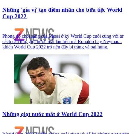
Những 'gia vị' tạo điểm nhấn cho bữa tiệc World
Cup 2022
Phong độ chói sáng của Messi ở kỳ World Cup cuối cùng với tư
cách cầu thủ, giọt nước mắt lăn trên má Ronaldo hay Neymar...
khiến World Cup 2022 trở nên đầy bi tráng và oai hùng.
Những giọt nước mắt ở World Cup 2022