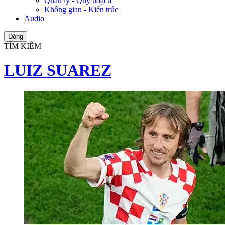
Quản lý - Quy hoạch
Không gian - Kiến trúc
Audio
Đóng
TÌM KIẾM
LUIZ SUAREZ