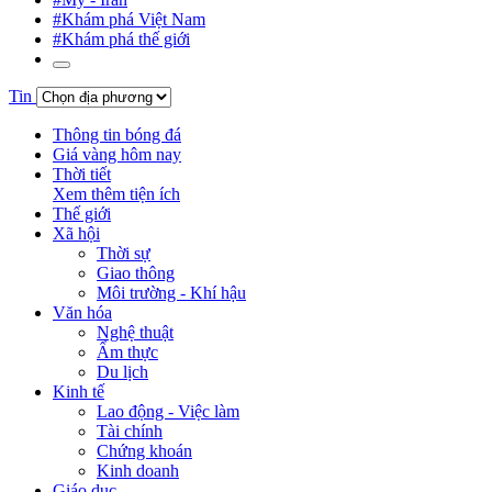
#Khám phá Việt Nam
#Khám phá thế giới
Tin
Thông tin bóng đá
Giá vàng hôm nay
Thời tiết
Xem thêm tiện ích
Thế giới
Xã hội
Thời sự
Giao thông
Môi trường - Khí hậu
Văn hóa
Nghệ thuật
Ẩm thực
Du lịch
Kinh tế
Lao động - Việc làm
Tài chính
Chứng khoán
Kinh doanh
Giáo dục