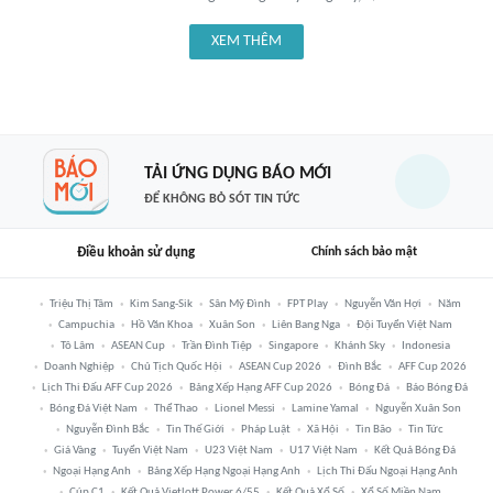
XEM THÊM
TẢI ỨNG DỤNG BÁO MỚI
ĐỂ KHÔNG BỎ SÓT TIN TỨC
Điều khoản sử dụng
Chính sách bảo mật
Triệu Thị Tâm
Kim Sang-Sik
Sân Mỹ Đình
FPT Play
Nguyễn Văn Hợi
Năm
Campuchia
Hồ Văn Khoa
Xuân Son
Liên Bang Nga
Đội Tuyển Việt Nam
Tô Lâm
ASEAN Cup
Trần Đình Tiệp
Singapore
Khánh Sky
Indonesia
Doanh Nghiệp
Chủ Tịch Quốc Hội
ASEAN Cup 2026
Đình Bắc
AFF Cup 2026
Lịch Thi Đấu AFF Cup 2026
Bảng Xếp Hạng AFF Cup 2026
Bóng Đá
Báo Bóng Đá
Bóng Đá Việt Nam
Thể Thao
Lionel Messi
Lamine Yamal
Nguyễn Xuân Son
Nguyễn Đình Bắc
Tin Thế Giới
Pháp Luật
Xã Hội
Tin Bão
Tin Tức
Giá Vàng
Tuyển Việt Nam
U23 Việt Nam
U17 Việt Nam
Kết Quả Bóng Đá
Ngoại Hạng Anh
Bảng Xếp Hạng Ngoại Hạng Anh
Lịch Thi Đấu Ngoại Hạng Anh
Cúp C1
Kết Quả Vietlott Power 6/55
Kết Quả Xổ Số
Xổ Số Miền Nam