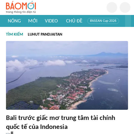
NÓNG
MỚI
VIDEO
CHỦ ĐỀ
#ASEAN Cup 2026
#Trí tuệ nhân tạo
#Mỹ - Iran
#Khám phá Việt Nam
TÌM KIẾM
LUHUT PANDJAITAN
#Khám phá thế giới
Bali trước giấc mơ trung tâm tài chính
quốc tế của Indonesia