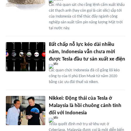
Các nhà quan sát cho rằng lệnh cấm xuất khẩu
cát thạch anh (hay còn gọi là cát silic) sắp tới
của Indonesia có thể thúc đẩy ngành công
nghiệp sản xuất tấm pin năng lượng Mặt trời
tại nước này.
Bất chấp nỗ lực kéo dài nhiều
năm, Indonesia vẫn chưa mời
được Tesla đầu tư sản xuất xe điện
Các quan chức Indonesia đã cố gắng lôi kéo
công ty của tỉ phú Elon Musk từ năm 2020
bằng các ưu đãi thuế và niken.
Nikkei: Động thái của Tesla ở
Malaysia là hồi chuông cảnh tỉnh
đối với Indonesia
Tesla quyết định mở trụ sở khu vực ở
Cyberjaya, Malaysia được coi là một diễn biến