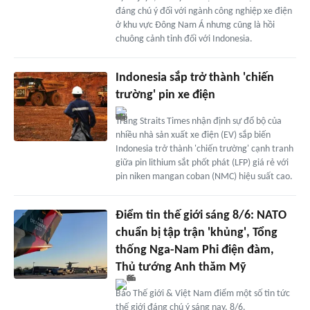
đáng chú ý đối với ngành công nghiệp xe điện
ở khu vực Đông Nam Á nhưng cũng là hồi
chuông cảnh tỉnh đối với Indonesia.
Indonesia sắp trở thành 'chiến
trường' pin xe điện
Trang Straits Times nhận định sự đổ bộ của
nhiều nhà sản xuất xe điện (EV) sắp biến
Indonesia trở thành 'chiến trường' cạnh tranh
giữa pin lithium sắt phốt phát (LFP) giá rẻ với
pin niken mangan coban (NMC) hiệu suất cao.
Điểm tin thế giới sáng 8/6: NATO
chuẩn bị tập trận 'khủng', Tổng
thống Nga-Nam Phi điện đàm,
Thủ tướng Anh thăm Mỹ
Báo Thế giới & Việt Nam điểm một số tin tức
thế giới đáng chú ý sáng nay, 8/6.