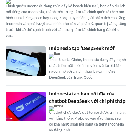
Chính quyền Indonesia đang thúc đẩy kế hoạch biến Bali, hòn đảo du lịch
nổi tiếng của Indonesia, thành một trung tâm tài chính quốc tế theo mô
hình Dubai, Singapore hay Hong Kong. Tuy nhiên, giới phân tích cho rằng
Indonesia vẫn phải vượt qua nhiều rào cản về pháp lý, quản trị và hạ tầng
trước khi có thể cạnh tranh với các trung tâm tài chính hàng đầu khu
vực.
Indonesia tạo 'DeepSeek mới'
Theo Jakarta Globe, Indonesia đang đẩy mạnh
phát triển một mô hình ngôn ngữ lớn (LLM)
nguồn mở với chi phí thấp lấy cảm hứng
DeepSeek của Trung Quốc.
Indonesia tạo bản nội địa của
chatbot DeepSeek với chi phí thấp
Chatbot chưa được đặt tên sẽ được trình làng
với Tổng thống Prabowo vào đầu tháng sau,
có khả năng phản hồi bằng cả tiếng Indonesia
và tiếng Anh.