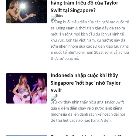
hàng trăm triệu đô của Taylor
Swift tại Singapore?
Những buổi biểu diễn của các ngôi sao quốc tế
tại Đông Nam Á thời gian gần đây đã tạo ra
một làn sóng mới kích cầu du lịch và kinh tế
khu vực. Còn tại Việt Nam, xu hướng này đã
sớm nhen nhóm qua các sự kiện giao lưu nghệ
sĩ quốc tế như trong năm 2023, song vẫn chưa
thực sự bùng nổ.
Indonesia nhập cuộc khi thấy
Singapore 'hốt bạc' nhờ Taylor
Swift
Sau khi thấy nhìn thấy hiệu ứng Taylor Swift
qua 6 đêm diễn cháy vé ở nước láng giềng,
Indonesia đã lên danh sách kế hoạch dài hơi
để thu hút các ngôi sao hạng A đến.