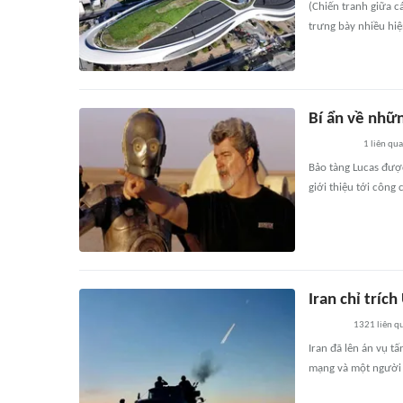
(Chiến tranh giữa c
trưng bày nhiều hiệ
Bí ẩn về nhữ
1
liên qu
Bảo tàng Lucas được
giới thiệu tới công
Iran chỉ trích
1321
liên q
Iran đã lên án vụ t
mạng và một người 