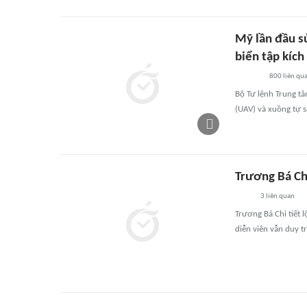
Mỹ lần đầu s
biển tập kích
800
liên qu
Bộ Tư lệnh Trung tâ
(UAV) và xuồng tự s
Trương Bá Ch
3
liên quan
Trương Bá Chi tiết 
diễn viên vẫn duy tr