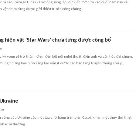
ác vì sao) George Lucas và vợ ông sáng lập, dự kiến mở cửa vào cuối năm nay và
n vật chưa từng được giới thiệu trước công chúng.
ng hiện vật 'Star Wars' chưa từng được công bố
an
 kỳ vọng sẽ trở thành điểm đến kết nối nghệ thuật, điện ảnh và văn hóa đại chúng,
 chúng những loại hình sáng tạo vốn ít được các bảo tàng truyền thống chú ý.
 Ukraine
uan
ấn công của Ukraine vào một tàu chở hàng trên biển Caspi, khiến một thủy thủ thiệt
khác bị thương.