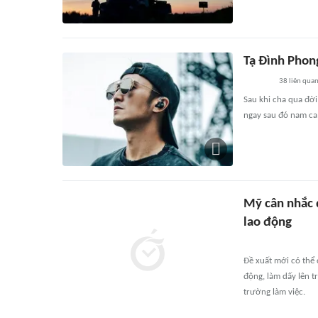
Tạ Đình Phon
38
liên qua
Sau khi cha qua đời
ngay sau đó nam ca 
Mỹ cân nhắc d
lao động
Đề xuất mới có thể 
động, làm dấy lên t
trường làm việc.