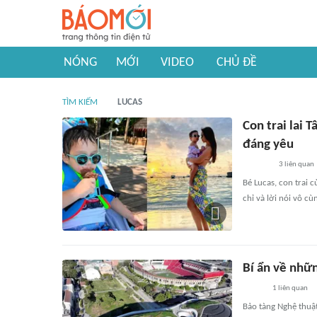
NÓNG
MỚI
VIDEO
CHỦ ĐỀ
TÌM KIẾM
LUCAS
Con trai lai 
đáng yêu
3
liên quan
Bé Lucas, con trai 
chỉ và lời nói vô c
Bí ẩn về nhữ
1
liên quan
Bảo tàng Nghệ thuật