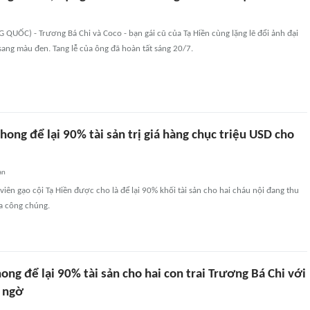
UỐC) - Trương Bá Chi và Coco - bạn gái cũ của Tạ Hiền cùng lặng lẽ đổi ảnh đại
sang màu đen. Tang lễ của ông đã hoàn tất sáng 20/7.
hong để lại 90% tài sản trị giá hàng chục triệu USD cho
an
viên gạo cội Tạ Hiền được cho là để lại 90% khối tài sản cho hai cháu nội đang thu
a công chúng.
ong để lại 90% tài sản cho hai con trai Trương Bá Chi với
t ngờ