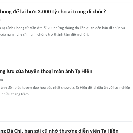
hong để lại hơn 3.000 tỷ cho ai trong di chúc?
n
ha Tạ Đình Phong từ trần ở tuổi 90, những thông tin liên quan đến bản di chúc và
ế của nam nghệ sĩ nhanh chóng trở thành tâm điểm chú ý.
ng lưu của huyền thoại màn ảnh Tạ Hiền
an
ảnh đến biểu tượng đào hoa bậc nhất showbiz, Tạ Hiền để lại dấu ấn với sự nghiệp
i nhiều thăng trầm.
ng Bá Chi, bạn gái cũ nhớ thương diễn viên Tạ Hiền