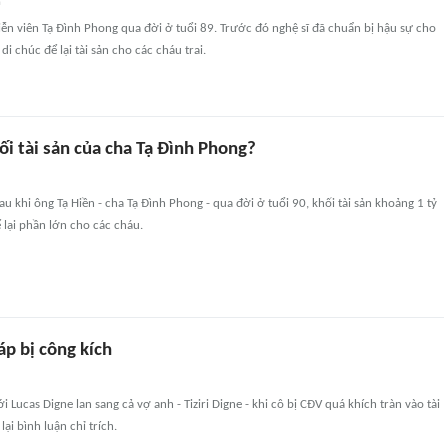
n
iễn viên Tạ Đình Phong qua đời ở tuổi 89. Trước đó nghệ sĩ đã chuẩn bị hậu sự cho
di chúc để lại tài sản cho các cháu trai.
ối tài sản của cha Tạ Đình Phong?
au khi ông Tạ Hiền - cha Tạ Đình Phong - qua đời ở tuổi 90, khối tài sản khoảng 1 tỷ
lại phần lớn cho các cháu.
p bị công kích
 Lucas Digne lan sang cả vợ anh - Tiziri Digne - khi cô bị CĐV quá khích tràn vào tài
ại bình luận chỉ trích.