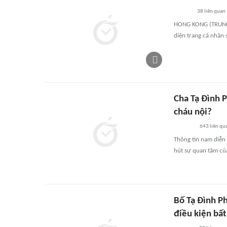
38
liên quan
HONG KONG (TRUNG Q
diện trang cá nhân 
Cha Tạ Đình P
cháu nội?
643
liên qu
Thông tin nam diễn 
hút sự quan tâm củ
Bố Tạ Đình Ph
điều kiện bấ