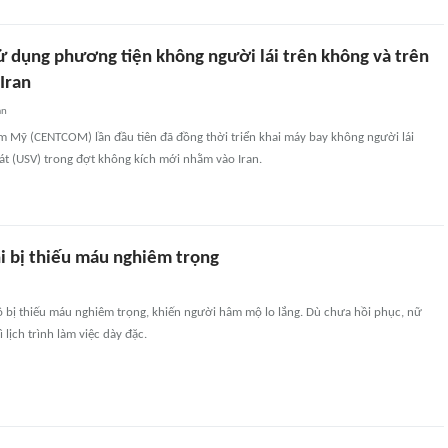
ử dụng phương tiện không người lái trên không và trên
 Iran
an
m Mỹ (CENTCOM) lần đầu tiên đã đồng thời triển khai máy bay không người lái
át (USV) trong đợt không kích mới nhằm vào Iran.
i bị thiếu máu nghiêm trọng
lộ bị thiếu máu nghiêm trọng, khiến người hâm mộ lo lắng. Dù chưa hồi phục, nữ
ì lịch trình làm việc dày đặc.