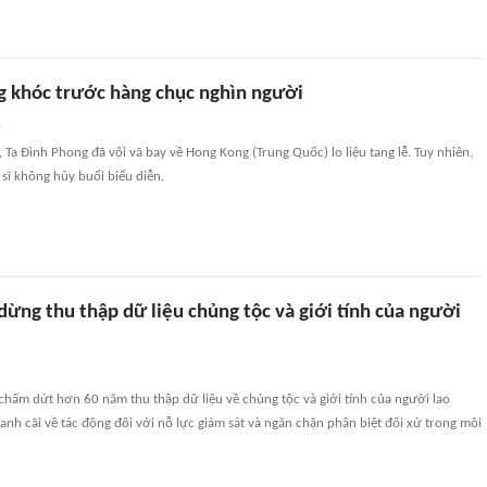
g khóc trước hàng chục nghìn người
n
, Tạ Đình Phong đã vội vã bay về Hong Kong (Trung Quốc) lo liệu tang lễ. Tuy nhiên,
sĩ không hủy buổi biểu diễn.
ừng thu thập dữ liệu chủng tộc và giới tính của người
chấm dứt hơn 60 năm thu thập dữ liệu về chủng tộc và giới tính của người lao
ranh cãi về tác động đối với nỗ lực giám sát và ngăn chặn phân biệt đối xử trong môi