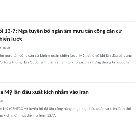
tối 13-7: Nga tuyên bố ngăn âm mưu tấn công căn cứ
hiến lược
ên quan
âm mưu tấn công căn cứ không quân chiến lược; Mỹ tiết lộ vũ khí lần đầu sử dụng
ựu Tổng thống Hàn Quốc lãnh thêm 2 năm tù khổ sai... là những thông tin quốc tế
ủa Mỹ lần đầu xuất kích nhằm vào Iran
uan
âm Mỹ (CENTCOM) tuyên bố đã tấn công hàng chục mục tiêu quân sự trên lãnh thổ
ng kích mới nhất diễn ra hôm 12/7.