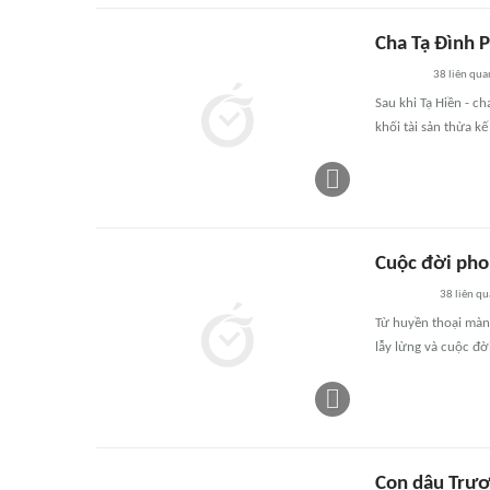
Cha Tạ Đình P
38
liên qua
Sau khi Tạ Hiền - c
khối tài sản thừa k
Cuộc đời pho
38
liên qu
Từ huyền thoại màn 
lẫy lừng và cuộc đờ
Con dâu Trươ