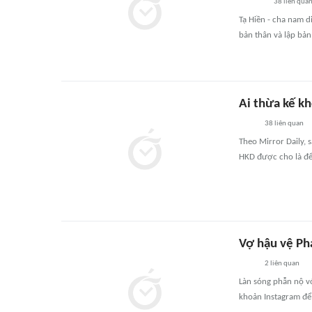
38
liên qua
Tạ Hiền - cha nam d
bản thân và lập bản 
Ai thừa kế kh
38
liên quan
Theo Mirror Daily, s
HKD được cho là để 
Vợ hậu vệ Phá
2
liên quan
Làn sóng phẫn nộ với
khoản Instagram để l