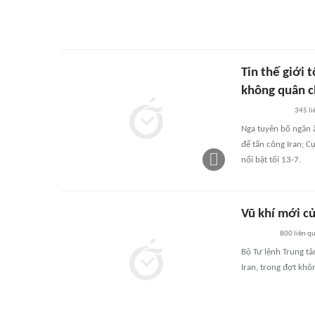
Tin thế giới 
không quân c
345
li
Nga tuyên bố ngăn 
để tấn công Iran; C
nổi bật tối 13-7.
Vũ khí mới c
800
liên q
Bộ Tư lệnh Trung t
Iran, trong đợt khô