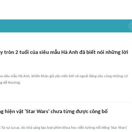
Tây tròn 2 tuổi của siêu mẫu Hà Anh đã biết nói những lời
của siêu mẫu Hà Anh, khiến khán giả yêu mến bởi vẻ ngoài đáng yêu cùng những cử
ùng dễ thương.
ng hiện vật 'Star Wars' chưa từng được công bố
 Tự sự Lucas, do nhà sáng tạo loạt phim khoa học viễn tưởng nổi tiếng 'Star Wars'