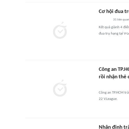
Cơ hội đua t
31
liên qua
Kết quả giành 4 đi
đua trụ hạng tại V-
Công an TP.H
rồi nhận thẻ 
Công an TP.HCM trải
22 V.League.
Nhận định tr