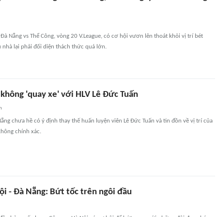
Đà Nẵng vs Thể Công, vòng 20 V.League, có cơ hội vươn lên thoát khỏi vị trí bét
nhà lại phải đối diện thách thức quá lớn.
không 'quay xe' với HLV Lê Đức Tuấn
n
ẵng chưa hề có ý định thay thế huấn luyện viên Lê Đức Tuấn và tin đồn về vị trí của
hông chính xác.
i - Đà Nẵng: Bứt tốc trên ngôi đầu