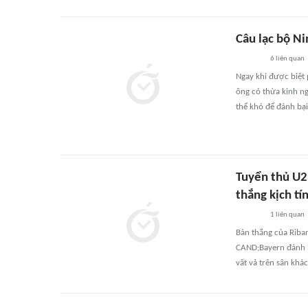
Câu lạc bộ N
6
liên quan
Ngay khi được biệt 
ông có thừa kinh ng
thể khó để đánh bại
Tuyển thủ U2
thắng kịch t
1
liên quan
Bàn thắng của Riba
CAND;Bayern đánh 
vất vả trên sân khác