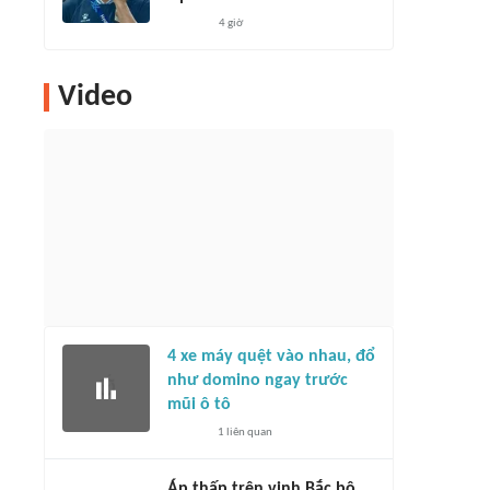
4 giờ
Video
4 xe máy quệt vào nhau, đổ
như domino ngay trước
mũi ô tô
1
liên quan
Áp thấp trên vịnh Bắc bộ