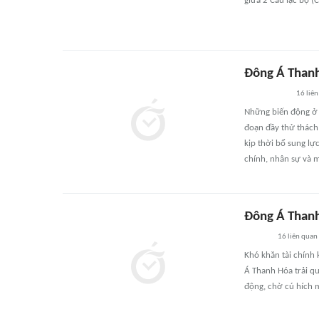
giữa 2 Câu lạc bộ (
Đông Á Thanh
16
liên
Những biến động ở 
đoạn đầy thử thách
kịp thời bổ sung lự
chính, nhân sự và m
Đông Á Thanh
16
liên quan
Khó khăn tài chính 
Á Thanh Hóa trải qu
động, chờ cú hích 