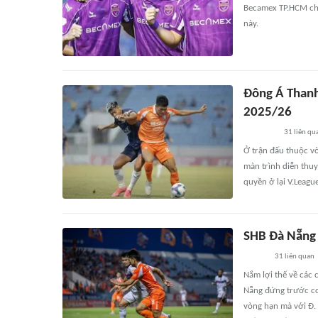
Becamex TP.HCM chí
này.
Đông Á Thanh
2025/26
31
liên qu
Ở trận đấu thuộc vò
màn trình diễn thuy
quyền ở lại V.League
SHB Đà Nẵng 
31
liên quan
Nắm lợi thế về các
Nẵng đứng trước cơ 
vòng hạn mà với Đ. 