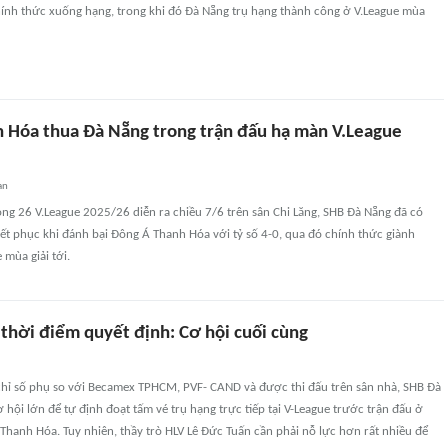
nh thức xuống hạng, trong khi đó Đà Nẵng trụ hạng thành công ở V.League mùa
 Hóa thua Đà Nẵng trong trận đấu hạ màn V.League
an
ng 26 V.League 2025/26 diễn ra chiều 7/6 trên sân Chi Lăng, SHB Đà Nẵng đã có
ết phục khi đánh bại Đông Á Thanh Hóa với tỷ số 4-0, qua đó chính thức giành
 mùa giải tới.
thời điểm quyết định: Cơ hội cuối cùng
 chỉ số phụ so với Becamex TPHCM, PVF- CAND và được thi đấu trên sân nhà, SHB Đà
hội lớn để tự định đoạt tấm vé trụ hạng trực tiếp tại V-League trước trận đấu ở
Thanh Hóa. Tuy nhiên, thầy trò HLV Lê Đức Tuấn cần phải nỗ lực hơn rất nhiều để