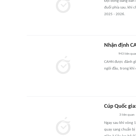
Đội bóng đang dẫn 
đuổi phía sau, khi 
2025 - 2026.
Nhận định CA
943
liên qua
CAHN được đánh giá
ngôi đầu, trong khi
Cúp Quốc gia
3
liên quan
Ngay sau khi vòng 1
quay sang chuẩn bị 