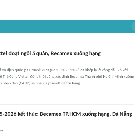
ttel đoạt ngôi á quân, Becamex xuống hạng
đá vô địch quốc gia LPBank V.League 1 - 2025/2026 đã khép lại ở vòng đấu 26 với
về Thể Công Viettel, đồng thời cũng xác định Becamex Thành phố Hồ Chí Minh xuống
 nhân dân (CAND) sẽ phải đá play-off để trụ hạng
5-2026 kết thúc: Becamex TP.HCM xuống hạng, Đà Nẵng
an