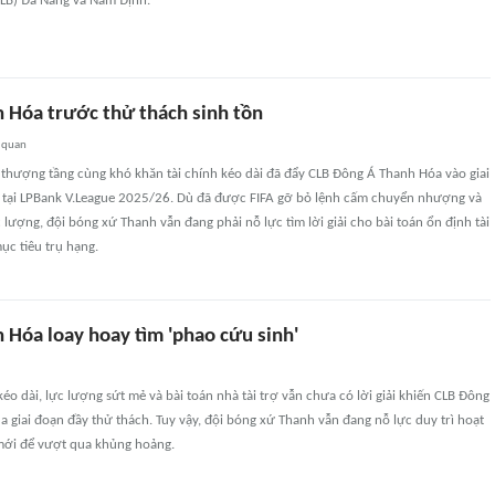
CLB) Ðà Nẵng và Nam Ðịnh.
 Hóa trước thử thách sinh tồn
 quan
thượng tầng cùng khó khăn tài chính kéo dài đã đẩy CLB Đông Á Thanh Hóa vào giai
 tại LPBank V.League 2025/26. Dù đã được FIFA gỡ bỏ lệnh cấm chuyển nhượng và
c lượng, đội bóng xứ Thanh vẫn đang phải nỗ lực tìm lời giải cho bài toán ổn định tài
ục tiêu trụ hạng.
 Hóa loay hoay tìm 'phao cứu sinh'
kéo dài, lực lượng sứt mẻ và bài toán nhà tài trợ vẫn chưa có lời giải khiến CLB Đông
a giai đoạn đầy thử thách. Tuy vậy, đội bóng xứ Thanh vẫn đang nỗ lực duy trì hoạt
mới để vượt qua khủng hoảng.