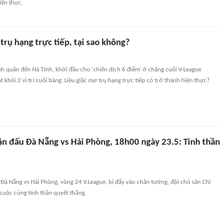
iện thực.
rụ hạng trực tiếp, tại sao không?
h quân đến Hà Tĩnh, khởi đầu cho 'chiến dịch 6 điểm' ở chặng cuối V-League
khỏi 2 vị trí cuối bảng. Liệu giấc mơ trụ hạng trực tiếp có trở thành hiện thực?
ận đấu Đà Nẵng vs Hải Phòng, 18h00 ngày 23.5: Tinh thần
Đà Nẵng vs Hải Phòng, vòng 24 V.League, bị đẩy vào chân tường, đội chủ sân Chi
cuộc cùng tinh thần quyết thắng.