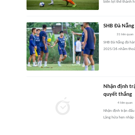
biến lợi thế thành h
SHB Đà Nẵng t
31
liên quan
SHB Đà Nẵng đã hàn
2025/26 nhằm thoát 
Nhận định tr
quyết thắng
4
liên quan
Nhận định trận đấu 
Lăng hứa hẹn nhập 