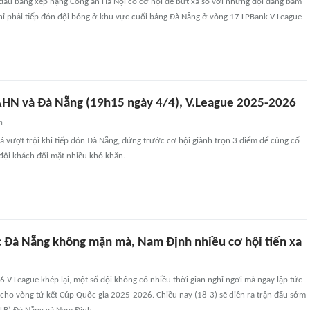
đầu bảng xếp hạng Công an Hà Nội có cơ hội để bứt xa so với những đội đang bám
chỉ phải tiếp đón đội bóng ở khu vực cuối bảng Đà Nẵng ở vòng 17 LPBank V-League
HN và Đà Nẵng (19h15 ngày 4/4), V.League 2025-2026
n
 vượt trội khi tiếp đón Đà Nẵng, đứng trước cơ hội giành trọn 3 điểm để củng cố
 đội khách đối mặt nhiều khó khăn.
: Ðà Nẵng không mặn mà, Nam Ðịnh nhiều cơ hội tiến xa
6 V-League khép lại, một số đội không có nhiều thời gian nghỉ ngơi mà ngay lập tức
cho vòng tứ kết Cúp Quốc gia 2025-2026. Chiều nay (18-3) sẽ diễn ra trận đấu sớm