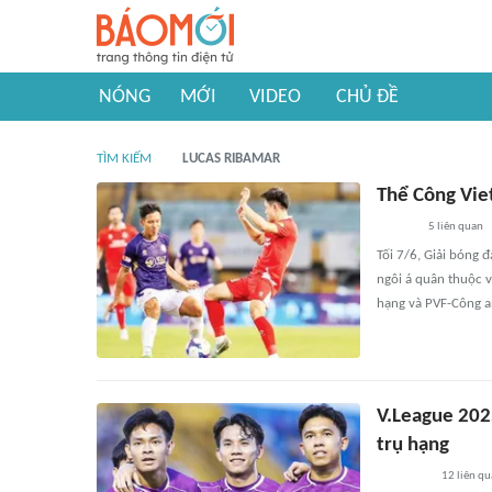
NÓNG
MỚI
VIDEO
CHỦ ĐỀ
TÌM KIẾM
LUCAS RIBAMAR
Thể Công Vie
5
liên quan
Tối 7/6, Giải bóng 
ngôi á quân thuộc 
hạng và PVF-Công an
V.League 202
trụ hạng
12
liên qu