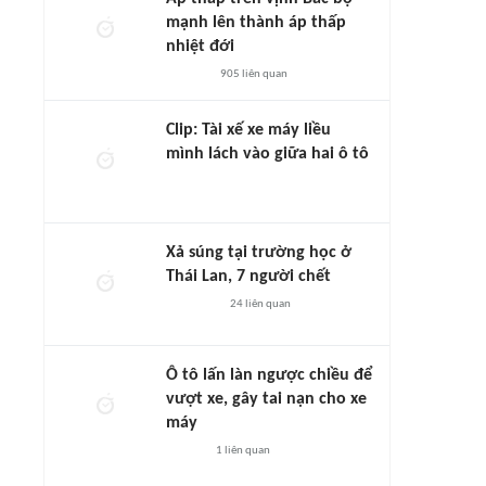
mạnh lên thành áp thấp
nhiệt đới
905
liên quan
Clip: Tài xế xe máy liều
mình lách vào giữa hai ô tô
Xả súng tại trường học ở
Thái Lan, 7 người chết
24
liên quan
Ô tô lấn làn ngược chiều để
vượt xe, gây tai nạn cho xe
máy
1
liên quan