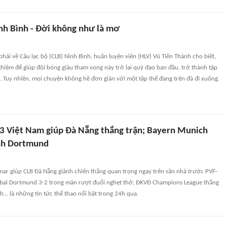
inh Bình - Đời không như là mơ
phái về Câu lạc bộ (CLB) Ninh Bình, huấn luyện viên (HLV) Vũ Tiến Thành cho biết,
hiệm để giúp đội bóng giàu tham vọng này trở lại quỹ đạo ban đầu, trở thành tập
. Tuy nhiên, mọi chuyện không hề đơn giản với một tập thể đang trên đà đi xuống.
3 Việt Nam giúp Đà Nẵng thắng trận; Bayern Munich
ính Dortmund
mar giúp CLB Đà Nẵng giành chiến thắng quan trọng ngay trên sân nhà trước PVF-
bại Dortmund 3-2 trong màn rượt đuổi nghẹt thở; ĐKVĐ Champions League thắng
h... là những tin tức thể thao nổi bật trong 24h qua.