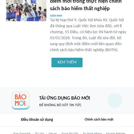
điểm mới trong thực hiện chính
sách bảo hiểm thất nghiệp
Tại Kỳ họp thứ 9, Quốc hội khóa XV, Quốc hội
đã thông qua Luật Việc làm (sửa đổi), với 8
chương, 55 Điều, có hiệu lực thi hành từ ngày
01/01/2026. Trong đó, Luật đã sửa đổi, bổ
sung quy định một điểm mới liên quan đến
chính sách bảo hiểm thất nghiệp (BHTN).
XEM THÊM
TẢI ỨNG DỤNG BÁO MỚI
ĐỂ KHÔNG BỎ SÓT TIN TỨC
Điều khoản sử dụng
Chính sách bảo mật
Kim Sang-Sik
Tô Lâm
Oman
Vùng Thủ Đô
An Ninh Mạng
Doanh Nghiệp