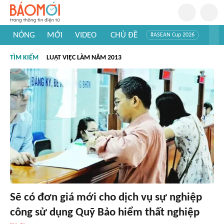
NÓNG
MỚI
VIDEO
CHỦ ĐỀ
#ASEAN Cup 2026
#Trí tuệ nhân tạo
#Mỹ - Iran
#Khám phá Việt Nam
TÌM KIẾM
LUẬT VIỆC LÀM NĂM 2013
#Khám phá thế giới
Sẽ có đơn giá mới cho dịch vụ sự nghiệp
công sử dụng Quỹ Bảo hiểm thất nghiệp