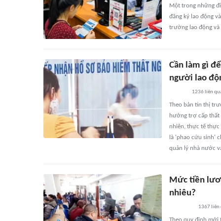
Một trong những đi
đăng ký lao động và
trường lao động và 
Cần làm gì để
người lao độ
1236
liên qu
Theo bản tin thị tr
hưởng trợ cấp thất 
nhiên, thực tế thực
là 'phao cứu sinh' 
quản lý nhà nước và
Mức tiền lươ
nhiêu?
1367
liên
Theo quy định mới 