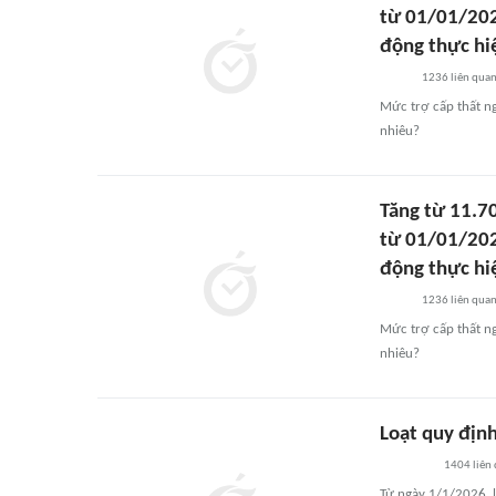
từ 01/01/202
động thực hi
1236
liên qua
Mức trợ cấp thất ng
nhiêu?
Tăng từ 11.7
từ 01/01/202
động thực hi
1236
liên qua
Mức trợ cấp thất ng
nhiêu?
Loạt quy địn
1404
liên
Từ ngày 1/1/2026, l