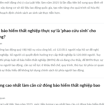
ểm mới đáng chú ý của Luật Việc làm năm 2025 là lần đầu tiên bổ sung quy định về
 xây dựng cơ sở dữ liệu lao động quốc gia, tạo nền tảng cho quá trình số hóa thị
hoạch định chính sách an sinh sát thực tiễn hơn.
 bảo hiểm thất nghiệp thực sự là 'phao cứu sinh' cho
ng?
an
ường lao động quý I Bộ Nội vụ vừa công bố, có 123.811 người nộp hồ sơ đề nghị
nghiệp. Số người có quyết định hưởng trợ cấp thất nghiệp là 120.000 người. Tuy
 thi pháp luật về bảo hiểm thất nghiệp (BHTN) đã và đang cho thấy, để BHTN thực sự
cho người lao động, cần sự nỗ lực ở khâu thể chế, quy trình, thủ tục từ phía cơ quan
 sự thấu hiểu để không lợi dụng chính sách từ phía người lao động.
ng cao nhất làm căn cứ đóng bảo hiểm thất nghiệp bao
 quan
tại Luật Việc làm năm 2025, mức tiền lương cao nhất làm căn cứ đóng bảo hiểm thất