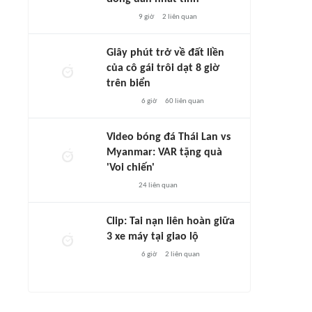
9 giờ
2
liên quan
Giây phút trở về đất liền
của cô gái trôi dạt 8 giờ
trên biển
6 giờ
60
liên quan
Video bóng đá Thái Lan vs
Myanmar: VAR tặng quà
'Voi chiến'
24
liên quan
Clip: Tai nạn liên hoàn giữa
3 xe máy tại giao lộ
6 giờ
2
liên quan