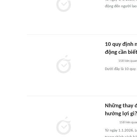
động đến người lao 
10 quy định 
động cần biế
158
liên qua
Dưới đây là 10 quy 
Những thay đ
hưởng lợi gì
158
liên qua
Từ ngày 1.1.2026, L