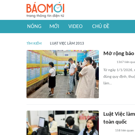
NÓNG
MỚI
VIDEO
CHỦ ĐỀ
TÌM KIẾM
LUẬT VIỆC LÀM 2013
Mở rộng bảo 
1367
liên qu
Từ ngày 1/1/2026, n
đúng quy định, thuộ
làm...
Luật Việc làm
toàn quốc
158
liên quan