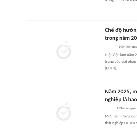
trong chính sách bả
Chế độ hưởng
trong năm 2
1404
liên qu
Luật Việc làm năm 
trung vào giải pháp
(BHTN).
Năm 2025, mứ
nghiệp là ba
1236
liên qua
Mức tiền lương đón
thất nghiệp (TCTN) 