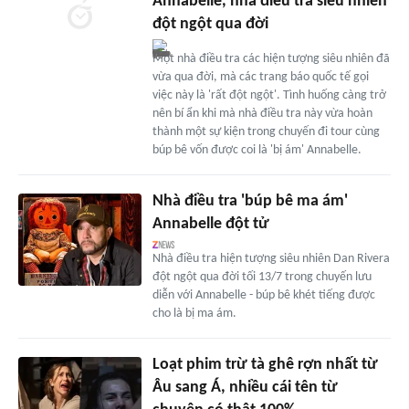
Annabelle, nhà điều tra siêu nhiên
đột ngột qua đời
Một nhà điều tra các hiện tượng siêu nhiên đã
vừa qua đời, mà các trang báo quốc tế gọi
việc này là 'rất đột ngột'. Tình huống càng trở
nên bí ẩn khi mà nhà điều tra này vừa hoàn
thành một sự kiện trong chuyến đi tour cùng
búp bê vốn được coi là 'bị ám' Annabelle.
Nhà điều tra 'búp bê ma ám'
Annabelle đột tử
Nhà điều tra hiện tượng siêu nhiên Dan Rivera
đột ngột qua đời tối 13/7 trong chuyến lưu
diễn với Annabelle - búp bê khét tiếng được
cho là bị ma ám.
Loạt phim trừ tà ghê rợn nhất từ
Âu sang Á, nhiều cái tên từ