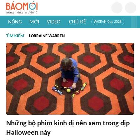
NÓNG
MỚI
VIDEO
CHỦ ĐỀ
#ASEAN Cup 2026
#Trí tuệ nhân tạo
#Mỹ - Iran
#Khám phá Việt Nam
TÌM KIẾM
LORRAINE WARREN
#Khám phá thế giới
Những bộ phim kinh dị nên xem trong dịp
Halloween này