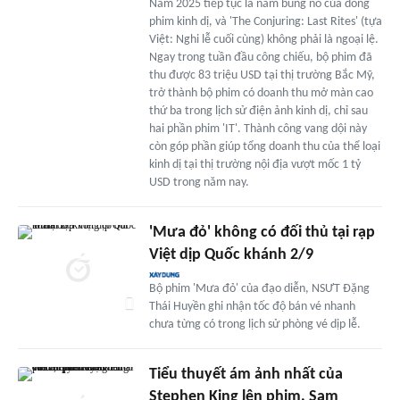
Năm 2025 tiếp tục là năm bùng nổ của dòng
phim kinh dị, và 'The Conjuring: Last Rites' (tựa
Việt: Nghi lễ cuối cùng) không phải là ngoại lệ.
Ngay trong tuần đầu công chiếu, bộ phim đã
thu được 83 triệu USD tại thị trường Bắc Mỹ,
trở thành bộ phim có doanh thu mở màn cao
thứ ba trong lịch sử điện ảnh kinh dị, chỉ sau
hai phần phim 'IT'. Thành công vang dội này
còn góp phần giúp tổng doanh thu của thể loại
kinh dị tại thị trường nội địa vượt mốc 1 tỷ
USD trong năm nay.
'Mưa đỏ' không có đối thủ tại rạp
Việt dịp Quốc khánh 2/9
Bộ phim 'Mưa đỏ' của đạo diễn, NSƯT Đặng
Thái Huyền ghi nhận tốc độ bán vé nhanh
chưa từng có trong lịch sử phòng vé dịp lễ.
Tiểu thuyết ám ảnh nhất của
Stephen King lên phim, Sam