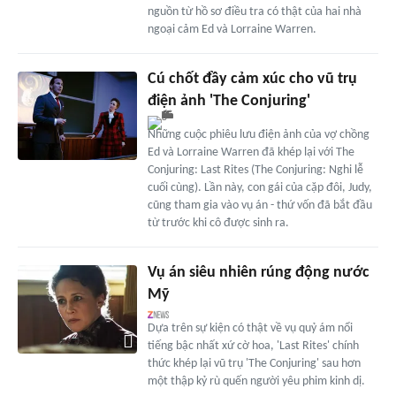
nguồn từ hồ sơ điều tra có thật của hai nhà
ngoại cảm Ed và Lorraine Warren.
Cú chốt đầy cảm xúc cho vũ trụ
điện ảnh 'The Conjuring'
Những cuộc phiêu lưu điện ảnh của vợ chồng
Ed và Lorraine Warren đã khép lại với The
Conjuring: Last Rites (The Conjuring: Nghi lễ
cuối cùng). Lần này, con gái của cặp đôi, Judy,
cũng tham gia vào vụ án - thứ vốn đã bắt đầu
từ trước khi cô được sinh ra.
Vụ án siêu nhiên rúng động nước
Mỹ
Dựa trên sự kiện có thật về vụ quỷ ám nổi
tiếng bậc nhất xứ cờ hoa, 'Last Rites' chính
thức khép lại vũ trụ 'The Conjuring' sau hơn
một thập kỷ rù quến người yêu phim kinh dị.