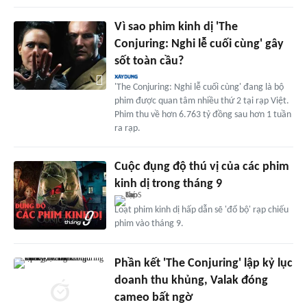
Vì sao phim kinh dị 'The
Conjuring: Nghi lễ cuối cùng' gây
sốt toàn cầu?
'The Conjuring: Nghi lễ cuối cùng' đang là bộ
phim được quan tâm nhiều thứ 2 tại rạp Việt.
Phim thu về hơn 6.763 tỷ đồng sau hơn 1 tuần
ra rạp.
Cuộc đụng độ thú vị của các phim
kinh dị trong tháng 9
Loạt phim kinh dị hấp dẫn sẽ 'đổ bộ' rạp chiếu
phim vào tháng 9.
Phần kết 'The Conjuring' lập kỷ lục
doanh thu khủng, Valak đóng
cameo bất ngờ