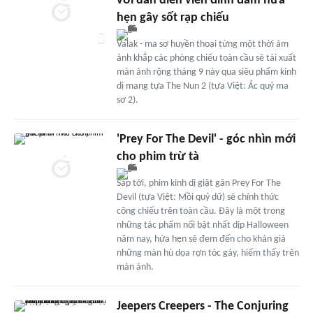
với dàn diễn viên đình đám hứa
hẹn gây sốt rạp chiếu
Valak - ma sơ huyền thoại từng một thời ám
ảnh khắp các phòng chiếu toàn cầu sẽ tái xuất
màn ảnh rộng tháng 9 này qua siêu phẩm kinh
dị mang tựa The Nun 2 (tựa Việt: Ác quỷ ma
sơ 2).
'Prey For The Devil' - góc nhìn mới
cho phim trừ tà
Sắp tới, phim kinh dị giật gân Prey For The
Devil (tựa Việt: Mồi quỷ dữ) sẽ chính thức
công chiếu trên toàn cầu. Đây là một trong
những tác phẩm nổi bật nhất dịp Halloween
năm nay, hứa hẹn sẽ đem đến cho khán giả
những màn hù dọa rợn tóc gáy, hiếm thấy trên
màn ảnh.
Jeepers Creepers - The Conjuring