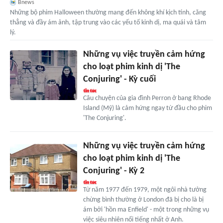
Bnews
Những bộ phim Halloween thường mang đến không khí kịch tính, căng
thẳng và đầy ám ảnh, tập trung vào các yếu tố kinh dị, ma quái và tâm
lý.
Những vụ việc truyền cảm hứng
cho loạt phim kinh dị 'The
Conjuring' - Kỳ cuối
Câu chuyện của gia đình Perron ở bang Rhode
Island (Mỹ) là cảm hứng ngay từ đầu cho phim
'The Conjuring'.
Những vụ việc truyền cảm hứng
cho loạt phim kinh dị 'The
Conjuring' - Kỳ 2
Từ năm 1977 đến 1979, một ngôi nhà tưởng
chừng bình thường ở London đã bị cho là bị
ám bởi 'hồn ma Enfield' - một trong những vụ
việc siêu nhiên nổi tiếng nhất ở Anh.