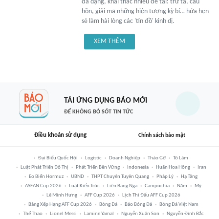
đa dạng, khai thác nhiều đề tài: trừ tà, cầu
hồn, giải mã những hiện tượng kỳ bí… hứa hẹn
sẽ làm hài lòng các 'tín đồ' kinh dị.
XEM THÊM
TẢI ỨNG DỤNG BÁO MỚI
ĐỂ KHÔNG BỎ SÓT TIN TỨC
Điều khoản sử dụng
Chính sách bảo mật
Đại Biểu Quốc Hội
Logistic
Doanh Nghiệp
Tháo Gỡ
Tô Lâm
Luật Phát Triển Đô Thị
Phát Triển Bền Vững
Indonesia
Huấn Hoa Hồng
Iran
Eo Biển Hormuz
UBND
THPT Chuyên Tuyên Quang
Pháp Lý
Hạ Tầng
ASEAN Cup 2026
Luật Kiến Trúc
Liên Bang Nga
Campuchia
Năm
Mỹ
Lê Minh Hưng
AFF Cup 2026
Lịch Thi Đấu AFF Cup 2026
Bảng Xếp Hạng AFF Cup 2026
Bóng Đá
Báo Bóng Đá
Bóng Đá Việt Nam
Thể Thao
Lionel Messi
Lamine Yamal
Nguyễn Xuân Son
Nguyễn Đình Bắc