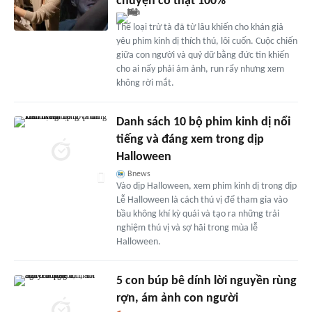
chuyện có thật 100%
Thể loại trừ tà đã từ lâu khiến cho khán giả
yêu phim kinh dị thích thú, lôi cuốn. Cuộc chiến
giữa con người và quỷ dữ bằng đức tin khiến
cho ai nấy phải ám ảnh, run rẩy nhưng xem
không rời mắt.
Danh sách 10 bộ phim kinh dị nổi
tiếng và đáng xem trong dịp
Halloween
Bnews
Vào dịp Halloween, xem phim kinh dị trong dịp
Lễ Halloween là cách thú vị để tham gia vào
bầu không khí kỳ quái và tạo ra những trải
nghiệm thú vị và sợ hãi trong mùa lễ
Halloween.
5 con búp bê dính lời nguyền rùng
rợn, ám ảnh con người