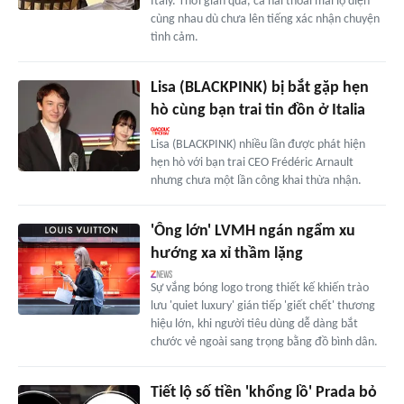
Italy. Thời gian qua, cả hai thoải mái lộ diện
cùng nhau dù chưa lên tiếng xác nhận chuyện
tình cảm.
Lisa (BLACKPINK) bị bắt gặp hẹn
hò cùng bạn trai tin đồn ở Italia
Lisa (BLACKPINK) nhiều lần được phát hiện
hẹn hò với bạn trai CEO Frédéric Arnault
nhưng chưa một lần công khai thừa nhận.
'Ông lớn' LVMH ngán ngẩm xu
hướng xa xỉ thầm lặng
Sự vắng bóng logo trong thiết kế khiến trào
lưu 'quiet luxury' gián tiếp 'giết chết' thương
hiệu lớn, khi người tiêu dùng dễ dàng bắt
chước vẻ ngoài sang trọng bằng đồ bình dân.
Tiết lộ số tiền 'khổng lồ' Prada bỏ