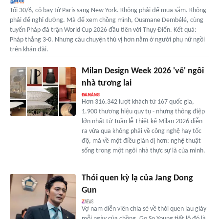
Tối 30/6, cô bay từ Paris sang New York. Không phải để mua sắm. Không
phải để nghỉ dưỡng. Mà để xem chồng mình, Ousmane Dembélé, cùng
tuyển Pháp đá trận World Cup 2026 đầu tiên với Thụy Điển. Kết quả:
Pháp thắng 3-0. Nhưng câu chuyện thú vị hơn nằm ở người phụ nữ ngồi
trên khán đài.
Milan Design Week 2026 'vẽ' ngôi
nhà tương lai
Hơn 316.342 lượt khách từ 167 quốc gia,
1.900 thương hiệu quy tụ - nhưng thông điệp
lớn nhất từ Tuần lễ Thiết kế Milan 2026 diễn
ra vừa qua không phải về công nghệ hay tốc
độ, mà về một điều giản dị hơn: nghệ thuật
sống trong một ngôi nhà thực sự là của mình.
Thói quen kỳ lạ của Jang Dong
Gun
Vợ nam diễn viên chia sẻ về thói quen lau giày
mỗi ngày của chồng. Go So Young tiết lộ đó là