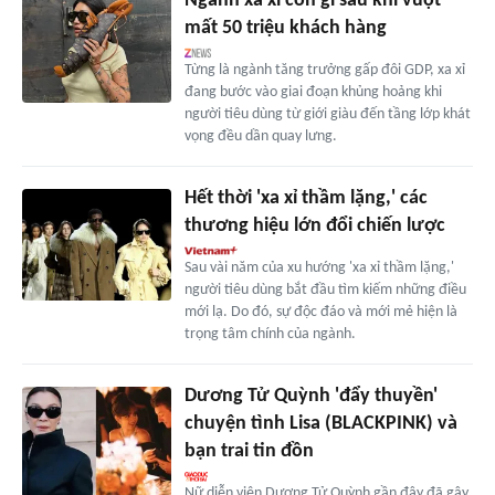
Ngành xa xỉ còn gì sau khi vuột
mất 50 triệu khách hàng
Từng là ngành tăng trưởng gấp đôi GDP, xa xỉ
đang bước vào giai đoạn khủng hoảng khi
người tiêu dùng từ giới giàu đến tầng lớp khát
vọng đều dần quay lưng.
Hết thời 'xa xỉ thầm lặng,' các
thương hiệu lớn đổi chiến lược
Sau vài năm của xu hướng 'xa xỉ thầm lặng,'
người tiêu dùng bắt đầu tìm kiếm những điều
mới lạ. Do đó, sự độc đáo và mới mẻ hiện là
trọng tâm chính của ngành.
Dương Tử Quỳnh 'đẩy thuyền'
chuyện tình Lisa (BLACKPINK) và
bạn trai tin đồn
Nữ diễn viên Dương Tử Quỳnh gần đây đã gây