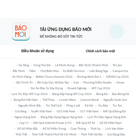
TẢI ỨNG DỤNG BÁO MỚI
ĐỂ KHÔNG BỎ SÓT TIN TỨC
Điều khoản sử dụng
Chính sách bảo mật
Hạ Tầng
Vùng Thủ Đô
Lê Minh Hưng
Bắc Ninh (thành Phố)
Tô Lâm
Bắc Ninh
Năm
Chợ Biên Hòa
Eo Biển Hormuz
Liên Bang Nga
Campuchia
An Ninh Mạng
Better Choice Awards 2026
Đường Vành Đai 5
ASEAN Cup 2026
Bộ Chính Trị
Bộ Giáo Dục Và Đào Tạo
Iran
Phương Diễm Huyền
Oman
Dự Án Đầu Tư Xây Dựng
Doanh Nghiệp
AFF Cup 2026
Lịch Thi Đấu AFF Cup 2026
Bảng Xếp Hạng AFF Cup 2026
Bóng Đá
Báo Bóng Đá
Bóng Đá Việt Nam
Thể Thao
Lionel Messi
Lamine Yamal
Nguyễn Xuân Son
Nguyễn Đình Bắc
Tin Thế Giới
Pháp Luật
Xã Hội
Tin Bão
Tin Tức
Giá Vàng
Tuyển Việt Nam
U23 Việt Nam
U17 Việt Nam
Kết Quả Bóng Đá
Ngoại Hạng Anh
Bảng Xếp Hạng Ngoại Hạng Anh
Lịch Thi Đấu Ngoại Hạng Anh
Cúp C1
Kết Quả Vietlott Power 6/55
Kết Quả Xổ Số
Xổ Số Miền Nam
Xổ Số Miền Bắc
Xổ Số Miền Trung
Giao Thông
Thời Sự
Lịch Vạn Niên
Thời Tiết
Thời Tiết Thành Phố Hồ Chí Minh
Thời Tiết Hà Nội
Giá Xăng Dầu