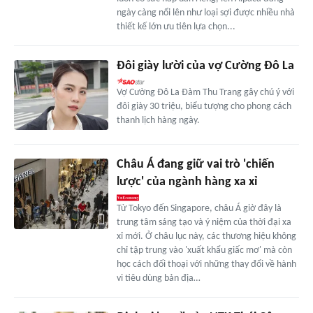
ngày càng nổi lên như loại sợi được nhiều nhà
thiết kế lớn ưu tiên lựa chọn...
Đôi giày lười của vợ Cường Đô La
Vợ Cường Đô La Đàm Thu Trang gây chú ý với
đôi giày 30 triệu, biểu tượng cho phong cách
thanh lịch hàng ngày.
Châu Á đang giữ vai trò 'chiến
lược' của ngành hàng xa xỉ
Từ Tokyo đến Singapore, châu Á giờ đây là
trung tâm sáng tạo và ý niệm của thời đại xa
xỉ mới. Ở châu lục này, các thương hiệu không
chỉ tập trung vào 'xuất khẩu giấc mơ' mà còn
học cách đối thoại với những thay đổi về hành
vi tiêu dùng bản địa…