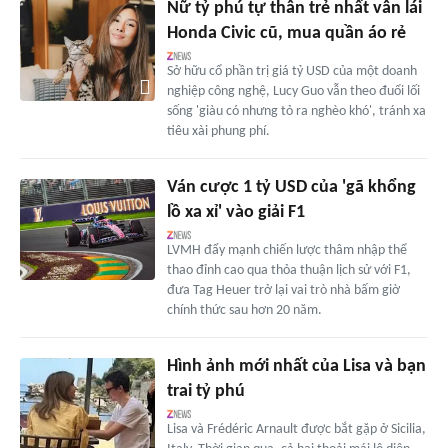
Nữ tỷ phú tự thân trẻ nhất vẫn lái
Honda Civic cũ, mua quần áo rẻ
Sở hữu cổ phần trị giá tỷ USD của một doanh
nghiệp công nghệ, Lucy Guo vẫn theo đuổi lối
sống 'giàu có nhưng tỏ ra nghèo khó', tránh xa
tiêu xài phung phí.
Ván cược 1 tỷ USD của 'gã khổng
lồ xa xỉ' vào giải F1
LVMH đẩy mạnh chiến lược thâm nhập thể
thao đỉnh cao qua thỏa thuận lịch sử với F1,
đưa Tag Heuer trở lại vai trò nhà bấm giờ
chính thức sau hơn 20 năm.
Hình ảnh mới nhất của Lisa và bạn
trai tỷ phú
Lisa và Frédéric Arnault được bắt gặp ở Sicilia,