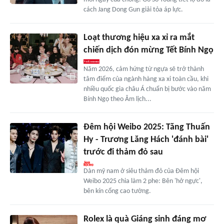
cách Jang Dong Gun giải tỏa áp lực.
Loạt thương hiệu xa xỉ ra mắt
chiến dịch đón mừng Tết Bính Ngọ
Năm 2026, cảm hứng từ ngựa sẽ trở thành
tâm điểm của ngành hàng xa xỉ toàn cầu, khi
nhiều quốc gia châu Á chuẩn bị bước vào năm
Bính Ngọ theo Âm lịch...
Đêm hội Weibo 2025: Tăng Thuấn
Hy - Trương Lăng Hách 'đánh bài'
trước đi thảm đỏ sau
Dàn mỹ nam ở siêu thảm đỏ của Đêm hội
Weibo 2025 chia làm 2 phe: Bên 'hở ngực',
bên kín cổng cao tường.
Rolex là quà Giáng sinh đáng mơ