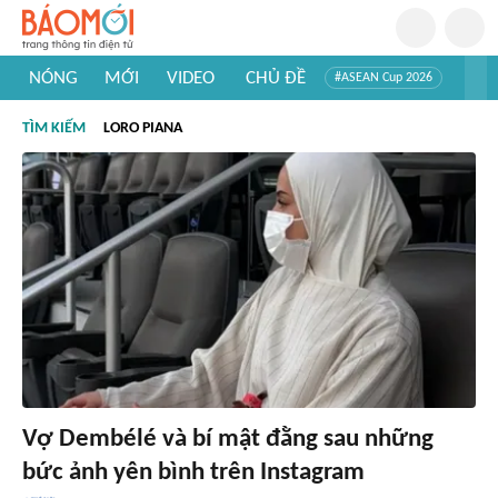
NÓNG
MỚI
VIDEO
CHỦ ĐỀ
#ASEAN Cup 2026
#Trí tuệ nhân tạo
#Mỹ - Iran
#Khám phá Việt Nam
TÌM KIẾM
LORO PIANA
#Khám phá thế giới
Vợ Dembélé và bí mật đằng sau những
bức ảnh yên bình trên Instagram