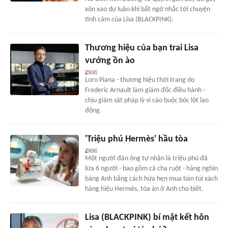
xôn xao dư luận khi bất ngờ nhắc tới chuyện
tình cảm của Lisa (BLACKPINK).
Thương hiệu của bạn trai Lisa
vướng ồn ào
Loro Piana - thương hiệu thời trang do
Frederic Arnault làm giám đốc điều hành -
chịu giám sát pháp lý vì cáo buộc bóc lột lao
động.
'Triệu phú Hermès' hầu tòa
Một người đàn ông tự nhận là triệu phú đã
lừa 6 người - bao gồm cả cha ruột - hàng nghìn
bảng Anh bằng cách hứa hẹn mua bán túi xách
hàng hiệu Hermès, tòa án ở Anh cho biết.
Lisa (BLACKPINK) bí mật kết hôn