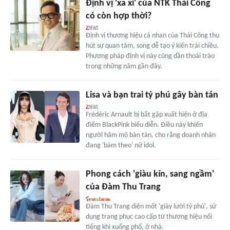
Định vị 'xa xỉ' của NTK Thái Công
có còn hợp thời?
Định vị thương hiệu cá nhan của Thái Công thu
hút sự quan tâm, song dễ tạo ý kiến trái chiều.
Phương pháp định vị này cũng dần thoái trào
trong những năm gần đây.
Lisa và bạn trai tỷ phú gây bàn tán
Frédéric Arnault bị bắt gặp xuất hiện ở địa
điểm BlackPink biểu diễn. Điều này khiến
người hâm mộ bàn tán, cho rằng doanh nhân
đang 'bám theo' nữ idol.
Phong cách 'giàu kín, sang ngầm'
của Đàm Thu Trang
Đàm Thu Trang diện mốt 'giày lười tỷ phú', sử
dụng trang phục cao cấp từ thương hiệu nổi
tiếng khi xuống phố, ở nhà.