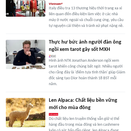
Italy điều tra 13 thương hiệu thời trang xa xỉ
liên quan đến điều kiện làm việc ở các nhà
máy ở nước ngoài và chuỗi cung ứng, yêu cầu
tự nguyện cải thiện và tránh xử phạt nặng nề.
Thực hư bức ảnh người đàn ông
ngồi xem tarot gây sốt MXH
Hình ảnh NTK Jonathan Anderson ngồi xem
tarot khiến công chúng bất ngờ. Nhiều người
cho rằng đây là 'điểm tựa tinh thần' giúp Giám
đốc sáng tạo Dior hoàn thành 18 BST mỗi
năm.
Len Alpaca: Chất liệu bền vững
mới cho mùa đông
Dù chất liệu len truyền thống vẫn giữ vị thế
hàng đầu trong mùa đông và len cashmere
luôn có sức hấp dẫn riêng, len Alpaca đang