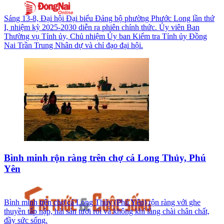
Sáng 13-8, Đại hội Đại biểu Đảng bộ phường Phước Long lần thứ
I, nhiệm kỳ 2025-2030 diễn ra phiên chính thức. Ủy viên Ban
Thường vụ Tỉnh ủy, Chủ nhiệm Ủy ban Kiểm tra Tỉnh ủy Đồng
Nai Trần Trung Nhân dự và chỉ đạo đại hội.
Bình minh rộn ràng trên chợ cá Long Thủy, Phú
Yên
Bình minh trên chợ cá Long Thủy (Phú Yên) rộn ràng với ghe
thuyền tấp nập, hải sản tươi rói và không khí làng chài chân chất,
đầy sức sống.