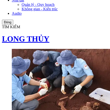
Nhà đất
Quản lý - Quy hoạch
Không gian - Kiến trúc
Audio
Đóng
TÌM KIẾM
LONG THỦY