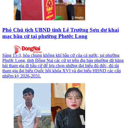
Phó Chủ tịch UBND tỉnh Lê Trường Sơn dự khai
mạc bầu cử tại phường Phước Long
Sáng 15-3, hòa chung không khí bầu cử của cả nước, tại phường
Phước Long, tỉnh Đồng Nai các cử tri trên địa bàn phường đã hăng
hái tham gia đi bầu cử để lựa chọn những đại biểu đủ đức, đủ tài
tham gia đại biểu Quốc hội khóa XVI và đại biểu HĐND các cấp
nhiệm kỳ 2026-2031.