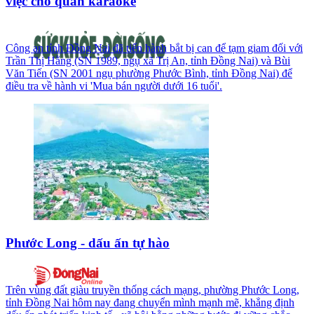
việc cho quán karaoke
Công an tỉnh Đồng Nai đã tiến hành bắt bị can để tạm giam đối với
Trần Thị Hằng (SN 1989, ngụ xã Trị An, tỉnh Đồng Nai) và Bùi
Văn Tiến (SN 2001 ngụ phường Phước Bình, tỉnh Đồng Nai) để
điều tra về hành vi 'Mua bán người dưới 16 tuổi'.
Phước Long - dấu ấn tự hào
Trên vùng đất giàu truyền thống cách mạng, phường Phước Long,
tỉnh Đồng Nai hôm nay đang chuyển mình mạnh mẽ, khẳng định