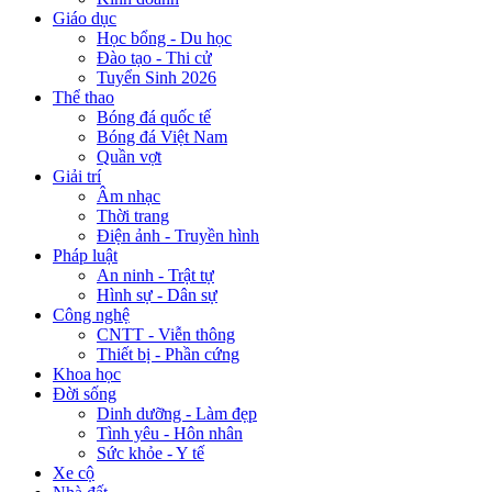
Giáo dục
Học bổng - Du học
Đào tạo - Thi cử
Tuyển Sinh 2026
Thể thao
Bóng đá quốc tế
Bóng đá Việt Nam
Quần vợt
Giải trí
Âm nhạc
Thời trang
Điện ảnh - Truyền hình
Pháp luật
An ninh - Trật tự
Hình sự - Dân sự
Công nghệ
CNTT - Viễn thông
Thiết bị - Phần cứng
Khoa học
Đời sống
Dinh dưỡng - Làm đẹp
Tình yêu - Hôn nhân
Sức khỏe - Y tế
Xe cộ