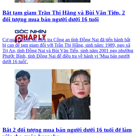
Bắt tạm giam Trần Thị Hằng và Bùi Văn Tiến, 2
đối tượng mua bán người dưới 16 tuổi
Cơ quan Cảnh sát điều tra Công an tỉnh Đồng Nai đã tiến hành bắt
bị can để tạm giam đối với Trần Thị Hằng, sinh năm: 1989, ngụ xã
Trị An, tỉnh Đồng Nai và Bùi Văn Tiến, sinh năm 2001 ngụ phường
Phước Bình, tỉnh Đồng Nai để điều tra về hành vi 'Mua bán người
dưới 16 tuổi'.
Bắt 2 đối tượng mua bán người dưới 16 tuổi để làm