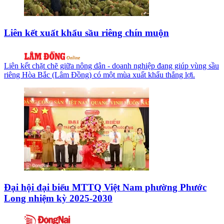
Liên kết xuất khẩu sầu riêng chín muộn
Liên kết chặt chẽ giữa nông dân - doanh nghiệp đang giúp vùng sầu
riêng Hòa Bắc (Lâm Đồng) có một mùa xuất khẩu thắng lợi.
Đại hội đại biểu MTTQ Việt Nam phường Phước
Long nhiệm kỳ 2025-2030