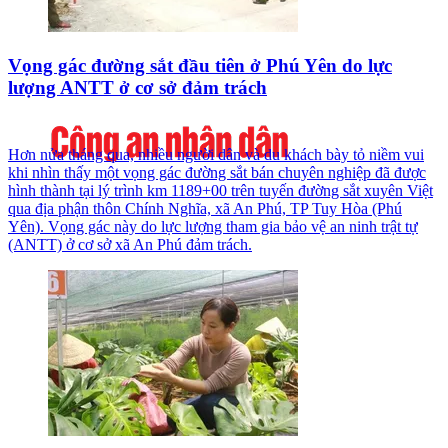
Vọng gác đường sắt đầu tiên ở Phú Yên do lực
lượng ANTT ở cơ sở đảm trách
Hơn nửa tháng qua, nhiều người dân và du khách bày tỏ niềm vui
khi nhìn thấy một vọng gác đường sắt bán chuyên nghiệp đã được
hình thành tại lý trình km 1189+00 trên tuyến đường sắt xuyên Việt
qua địa phận thôn Chính Nghĩa, xã An Phú, TP Tuy Hòa (Phú
Yên). Vọng gác này do lực lượng tham gia bảo vệ an ninh trật tự
(ANTT) ở cơ sở xã An Phú đảm trách.