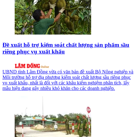
Đề xuất hỗ trợ kiểm soát chất lượng sản phẩm sầu
riêng phục vụ xuất khẩu
UBND tỉnh Lâm Đồng vừa có văn bản đề xuất Bộ Nông nghiệp và
Môi trường hỗ trợ địa phương kiểm soát chất lượng sầu riêng phục
vụ xuất khẩu, nhất là đối với các khâu kiểm nghiệm phân tích, lấy
mẫu hiện đang gây nhiều khó khăn cho các doanh nghiệp.