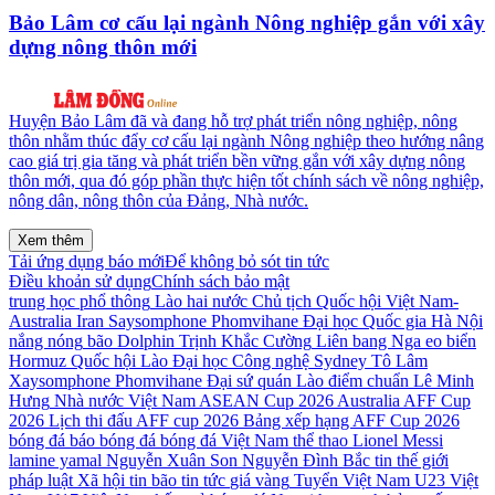
Bảo Lâm cơ cấu lại ngành Nông nghiệp gắn với xây
dựng nông thôn mới
Huyện Bảo Lâm đã và đang hỗ trợ phát triển nông nghiệp, nông
thôn nhằm thúc đẩy cơ cấu lại ngành Nông nghiệp theo hướng nâng
cao giá trị gia tăng và phát triển bền vững gắn với xây dựng nông
thôn mới, qua đó góp phần thực hiện tốt chính sách về nông nghiệp,
nông dân, nông thôn của Đảng, Nhà nước.
Xem thêm
Tải ứng dụng báo mới
Để không bỏ sót tin tức
Điều khoản sử dụng
Chính sách bảo mật
trung học phổ thông
Lào
hai nước
Chủ tịch Quốc hội
Việt Nam-
Australia
Iran
Saysomphone Phomvihane
Đại học Quốc gia Hà Nội
nắng nóng
bão Dolphin
Trịnh Khắc Cường
Liên bang Nga
eo biển
Hormuz
Quốc hội Lào
Đại học Công nghệ Sydney
Tô Lâm
Xaysomphone Phomvihane
Đại sứ quán Lào
điểm chuẩn
Lê Minh
Hưng
Nhà nước Việt Nam
ASEAN Cup 2026
Australia
AFF Cup
2026
Lịch thi đấu AFF cup 2026
Bảng xếp hạng AFF Cup 2026
bóng đá
báo bóng đá
bóng đá Việt Nam
thể thao
Lionel Messi
lamine yamal
Nguyễn Xuân Son
Nguyễn Đình Bắc
tin thế giới
pháp luật
Xã hội
tin bão
tin tức
giá vàng
Tuyển Việt Nam
U23 Việt