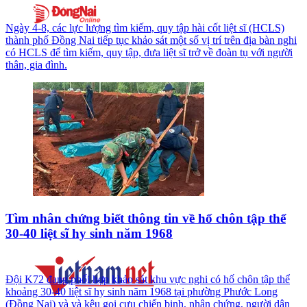
Ngày 4-8, các lực lượng tìm kiếm, quy tập hài cốt liệt sĩ (HCLS)
thành phố Đồng Nai tiếp tục khảo sát một số vị trí trên địa bàn nghi
có HCLS để tìm kiếm, quy tập, đưa liệt sĩ trở về đoàn tụ với người
thân, gia đình.
Tìm nhân chứng biết thông tin về hố chôn tập thể
30-40 liệt sĩ hy sinh năm 1968
Đội K72 đang phối hợp khảo sát khu vực nghi có hố chôn tập thể
khoảng 30-40 liệt sĩ hy sinh năm 1968 tại phường Phước Long
(Đồng Nai) và và kêu gọi cựu chiến binh, nhân chứng, người dân