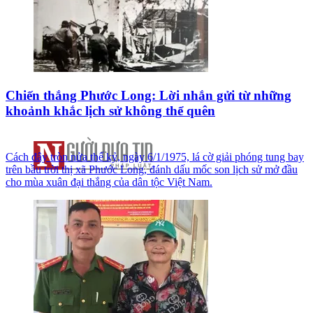
Chiến thắng Phước Long: Lời nhắn gửi từ những
khoảnh khắc lịch sử không thể quên
Cách đây tròn nửa thế kỷ, ngày 6/1/1975, lá cờ giải phóng tung bay
trên bầu trời thị xã Phước Long, đánh dấu mốc son lịch sử mở đầu
cho mùa xuân đại thắng của dân tộc Việt Nam.