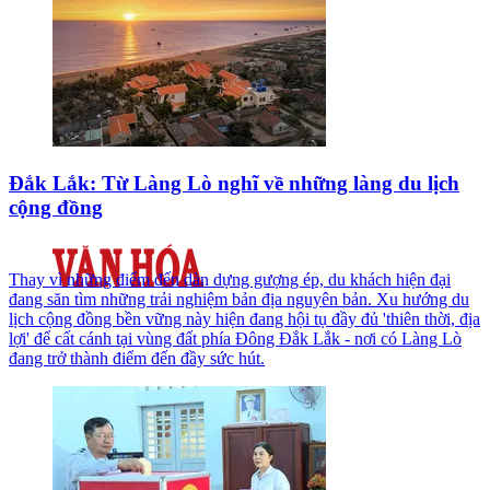
Đắk Lắk: Từ Làng Lò nghĩ về những làng du lịch
cộng đồng
Thay vì những điểm đến dàn dựng gượng ép, du khách hiện đại
đang săn tìm những trải nghiệm bản địa nguyên bản. Xu hướng du
lịch cộng đồng bền vững này hiện đang hội tụ đầy đủ 'thiên thời, địa
lợi' để cất cánh tại vùng đất phía Đông Đắk Lắk - nơi có Làng Lò
đang trở thành điểm đến đầy sức hút.