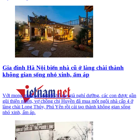
Gia đình Hà Nội biến nhà cũ ở làng chài thành
không gian sống nhỏ xinh, ấm áp
Với mong muốn có nơi để bố mẹ già nghỉ dưỡng, các con được gần
gũi thiên nhiên, vợ chồng chị Huyền đã mua một ngôi nhà cấp 4 ở
làng chài Long Thủy, Phú Yên rồi cải tạo thành không gian sống
nhỏ xinh, ấm áp.