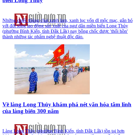
biển Long Thủy
Những chiếc thúng chai xanh lam, xanh lục vốn dĩ mộc mạc, gắn bó
với đời sống lao động sản xuất của ngư dân miền biển Long Thủy
(phường Bình Kiến, tỉnh Đắk Lắk) nay bỗng chốc được 'thổi hồn'
thành những tác phẩm nghệ thuật độc đáo.
Về làng Long Thủy khám phá nét văn hóa tâm linh
của làng biển 300 năm
Làng Long Thủy (phường Bình Kiến, tỉnh Đắk Lắk) tồn tại hơn