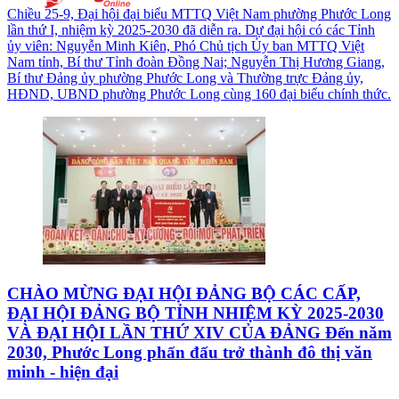
Chiều 25-9, Đại hội đại biểu MTTQ Việt Nam phường Phước Long
lần thứ I, nhiệm kỳ 2025-2030 đã diễn ra. Dự đại hội có các Tỉnh
ủy viên: Nguyễn Minh Kiên, Phó Chủ tịch Ủy ban MTTQ Việt
Nam tỉnh, Bí thư Tỉnh đoàn Đồng Nai; Nguyễn Thị Hương Giang,
Bí thư Đảng ủy phường Phước Long và Thường trực Đảng ủy,
HĐND, UBND phường Phước Long cùng 160 đại biểu chính thức.
CHÀO MỪNG ĐẠI HỘI ĐẢNG BỘ CÁC CẤP,
ĐẠI HỘI ĐẢNG BỘ TỈNH NHIỆM KỲ 2025-2030
VÀ ĐẠI HỘI LẦN THỨ XIV CỦA ĐẢNG Đến năm
2030, Phước Long phấn đấu trở thành đô thị văn
minh - hiện đại