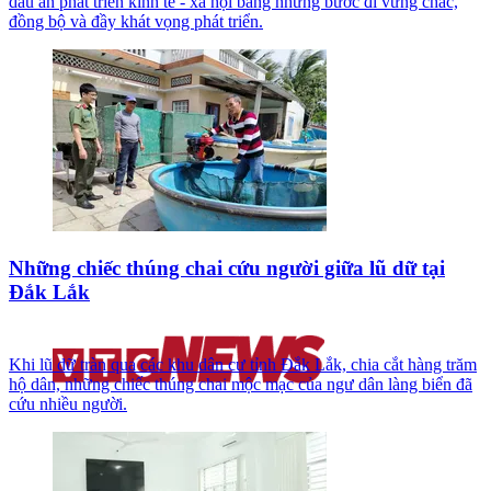
dấu ấn phát triển kinh tế - xã hội bằng những bước đi vững chắc,
đồng bộ và đầy khát vọng phát triển.
Những chiếc thúng chai cứu người giữa lũ dữ tại
Đắk Lắk
Khi lũ dữ tràn qua các khu dân cư tỉnh Đắk Lắk, chia cắt hàng trăm
hộ dân, những chiếc thúng chai mộc mạc của ngư dân làng biển đã
cứu nhiều người.