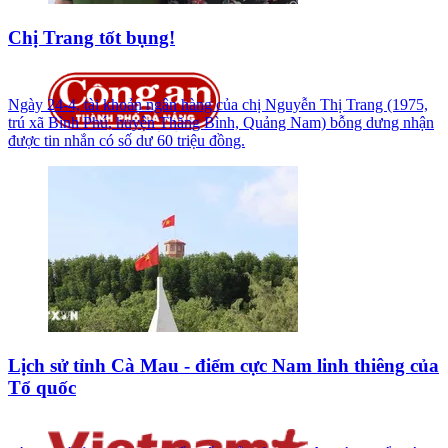
Chị Trang tốt bụng!
Ngày 24-4, tài khoản ngân hàng của chị Nguyễn Thị Trang (1975,
trú xã Bình Phú, huyện Thăng Bình, Quảng Nam) bỗng dưng nhận
được tin nhắn có số dư 60 triệu đồng.
Lịch sử tỉnh Cà Mau - điểm cực Nam linh thiêng của
Tổ quốc