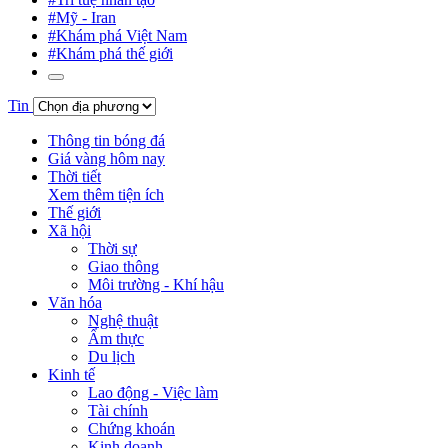
#Mỹ - Iran
#Khám phá Việt Nam
#Khám phá thế giới
Tin
Thông tin bóng đá
Giá vàng hôm nay
Thời tiết
Xem thêm tiện ích
Thế giới
Xã hội
Thời sự
Giao thông
Môi trường - Khí hậu
Văn hóa
Nghệ thuật
Ẩm thực
Du lịch
Kinh tế
Lao động - Việc làm
Tài chính
Chứng khoán
Kinh doanh