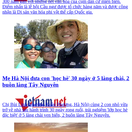
300 năm gắn với những nét văn hóa của cụm dân cư miền biển.
Điểm nhấn là lễ hội Cầu ngư được tổ chức hàng năm và được công
nhận là Di sản văn hóa phi vật thể cấp Quốc gia.
Mẹ Hà Nội đưa con 'học hè' 30 ngày ở 5 làng chài, 2
buôn làng Tây Nguyên
Chị Bùi Linh (phường Xuân Phương, Hà Nội) cùng 2 con nhỏ vừa
trở về nhà sau hành trình 30 ngày rong ruổi, trải nghiệm 'lớp học hè
đặc biệt' ở 5 làng chài ven biển, 2 buôn làng Tây Nguyên.