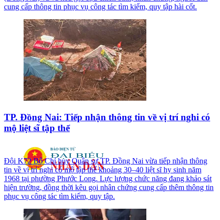
cung cấp thông tin phục vụ công tác tìm kiếm, quy tập hài cốt.
TP. Đồng Nai: Tiếp nhận thông tin về vị trí nghi có
mộ liệt sĩ tập thể
Đội K72 Bộ Chỉ huy Quân sự TP. Đồng Nai vừa tiếp nhận thông
tin về vị trí nghi có mộ tập thể khoảng 30–40 liệt sĩ hy sinh năm
1968 tại phường Phước Long. Lực lượng chức năng đang khảo sát
hiện trường, đồng thời kêu gọi nhân chứng cung cấp thêm thông tin
phục vụ công tác tìm kiếm, quy tập.