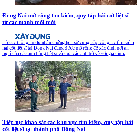
Đồng Nai mở rộng tìm kiếm, quy tập hài cốt liệt sĩ
từ các manh mối mới
Từ các thông tin do nhân chứng lịch sử cung cấp, công tác tìm kiếm
hài cốt liệt sĩ tại Đồng Nai đang được mở rộng để xác định nơi an
nghỉ của các anh hùng liệt sĩ và đưa các anh trở về với gia đình.
Tiếp tục khảo sát các khu vực tìm kiếm, quy tập hài
cốt liệt sĩ tại thành phố Đồng Nai