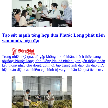
Tạo sức mạnh tổng hợp đưa Phước Long phát triển
văn minh, hiện đại
Trong nhiệm kỳ qua, dù gặp không ít khó khăn, thách thức, song
phường Phước Long, tỉnh Đồng Nai đã phát huy truyền thống đoàn
kết, thống nhất, chủ động, đổi mới, tập trung lãnh đạo, chỉ đạo thực
hiện toàn diện các nhiệm vụ chính trị và ghi nhận kết quả tích cực.