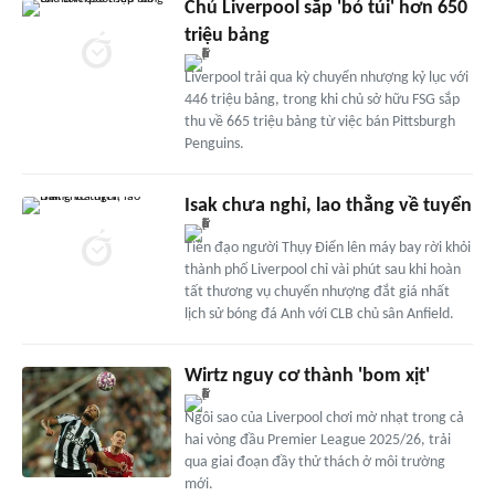
Chủ Liverpool sắp 'bỏ túi' hơn 650
triệu bảng
Liverpool trải qua kỳ chuyển nhượng kỷ lục với
446 triệu bảng, trong khi chủ sở hữu FSG sắp
thu về 665 triệu bảng từ việc bán Pittsburgh
Penguins.
Isak chưa nghỉ, lao thẳng về tuyển
Tiền đạo người Thụy Điển lên máy bay rời khỏi
thành phố Liverpool chỉ vài phút sau khi hoàn
tất thương vụ chuyển nhượng đắt giá nhất
lịch sử bóng đá Anh với CLB chủ sân Anfield.
Wirtz nguy cơ thành 'bom xịt'
Ngôi sao của Liverpool chơi mờ nhạt trong cả
hai vòng đầu Premier League 2025/26, trải
qua giai đoạn đầy thử thách ở môi trường
mới.