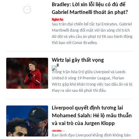
Bradley: Lời xin lỗi liệu có đủ để
Gabriel Martinelli thoát án phạt?
Sau trận đại chiến bế tắc tại Emirates, Gabriel
Martinelli đang đối mặt với làn sóng chỉ trích
dữ dội và yêu cầu án phạt từ FA sau hành động
thô bạo với Conor Bradley.
Wirtz lại gây thất vọng
Trong trận hòa 0-0 giữa Liverpool và Leeds
United ở vòng 19 Premier League, Florian
Wirtz gặp khó khăn trong việc tạo dấu ấn và bị
thay ra sân sau 66 phút thi đấu.
Liverpool quyết định tương lai
Mohamed Salah: Hé lộ mâu thuẫn
và vai trò của Jurgen Klopp
Ban lãnh đạo Liverpool khẳng định không bán