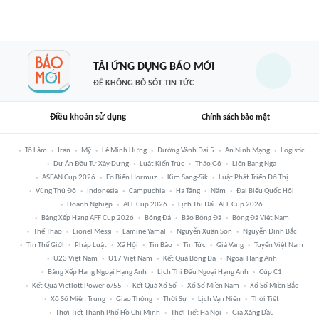
TẢI ỨNG DỤNG BÁO MỚI
ĐỂ KHÔNG BỎ SÓT TIN TỨC
Điều khoản sử dụng
Chính sách bảo mật
Tô Lâm
Iran
Mỹ
Lê Minh Hưng
Đường Vành Đai 5
An Ninh Mạng
Logistic
Dự Án Đầu Tư Xây Dựng
Luật Kiến Trúc
Tháo Gỡ
Liên Bang Nga
ASEAN Cup 2026
Eo Biển Hormuz
Kim Sang-Sik
Luật Phát Triển Đô Thị
Vùng Thủ Đô
Indonesia
Campuchia
Hạ Tầng
Năm
Đại Biểu Quốc Hội
Doanh Nghiệp
AFF Cup 2026
Lịch Thi Đấu AFF Cup 2026
Bảng Xếp Hạng AFF Cup 2026
Bóng Đá
Báo Bóng Đá
Bóng Đá Việt Nam
Thể Thao
Lionel Messi
Lamine Yamal
Nguyễn Xuân Son
Nguyễn Đình Bắc
Tin Thế Giới
Pháp Luật
Xã Hội
Tin Bão
Tin Tức
Giá Vàng
Tuyển Việt Nam
U23 Việt Nam
U17 Việt Nam
Kết Quả Bóng Đá
Ngoại Hạng Anh
Bảng Xếp Hạng Ngoại Hạng Anh
Lịch Thi Đấu Ngoại Hạng Anh
Cúp C1
Kết Quả Vietlott Power 6/55
Kết Quả Xổ Số
Xổ Số Miền Nam
Xổ Số Miền Bắc
Xổ Số Miền Trung
Giao Thông
Thời Sự
Lịch Vạn Niên
Thời Tiết
Thời Tiết Thành Phố Hồ Chí Minh
Thời Tiết Hà Nội
Giá Xăng Dầu