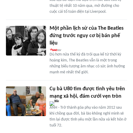
thuật tệ nhất 10 năm qua, mở đường cho
cuộc cải tổ toàn diện tại Liverpool.
Một phần lịch sử của The Beatles
đứng trước nguy cơ bị bán phế
liệu
Dù hơn nửa thế kỷ đã trôi qua kể từ thời kỳ
hoàng kim, The Beatles vẫn là một trong
những biểu tượng âm nhạc có sức ảnh hưởng
mạnh mẽ nhất thế giới.
Cụ bà U80 tìm được tình yêu trên
mạng xã hội, đám cưới vẹn tròn
ANH - Trở thành góa phụ vào năm 2012 sau
khi chồng qua đời, bà lão không nghĩ mình sẽ
tìm lại được tình yêu một lần nữa và kết hôn ở
tuổi 72.