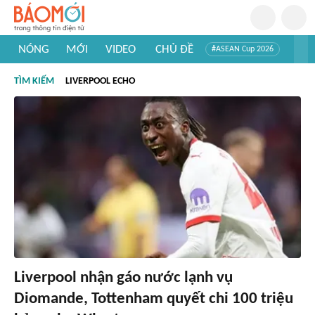
NÓNG
MỚI
VIDEO
CHỦ ĐỀ
#ASEAN Cup 2026
#Trí tuệ nhân tạo
#Mỹ - Iran
#Khám phá Việt Nam
TÌM KIẾM
LIVERPOOL ECHO
#Khám phá thế giới
Liverpool nhận gáo nước lạnh vụ
Diomande, Tottenham quyết chi 100 triệu