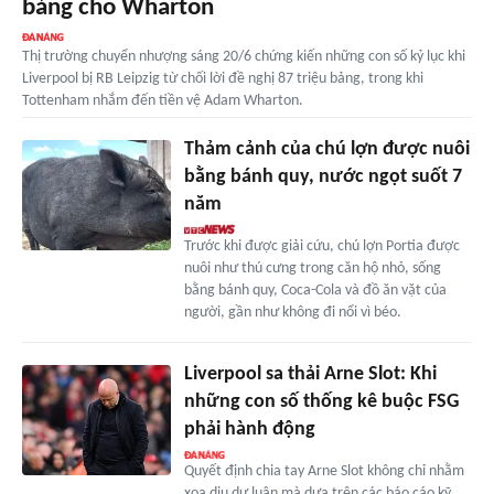
bảng cho Wharton
Thị trường chuyển nhượng sáng 20/6 chứng kiến những con số kỷ lục khi
Liverpool bị RB Leipzig từ chối lời đề nghị 87 triệu bảng, trong khi
Tottenham nhắm đến tiền vệ Adam Wharton.
Thảm cảnh của chú lợn được nuôi
bằng bánh quy, nước ngọt suốt 7
năm
Trước khi được giải cứu, chú lợn Portia được
nuôi như thú cưng trong căn hộ nhỏ, sống
bằng bánh quy, Coca-Cola và đồ ăn vặt của
người, gần như không đi nổi vì béo.
Liverpool sa thải Arne Slot: Khi
những con số thống kê buộc FSG
phải hành động
Quyết định chia tay Arne Slot không chỉ nhằm
xoa dịu dư luận mà dựa trên các báo cáo kỹ