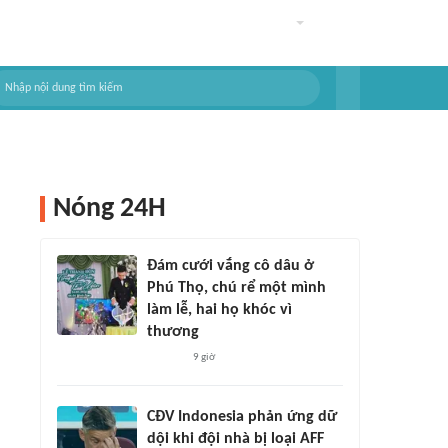
Nóng 24H
Đám cưới vắng cô dâu ở
Phú Thọ, chú rể một mình
làm lễ, hai họ khóc vì
thương
9 giờ
CĐV Indonesia phản ứng dữ
dội khi đội nhà bị loại AFF