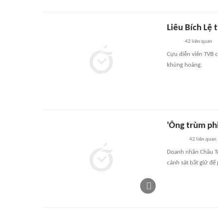
Liêu Bích Lệ 
42
liên quan
Cựu diễn viên TVB c
khủng hoảng.
'Ông trùm phi
42
liên quan
Doanh nhân Châu Tr
cảnh sát bắt giữ để