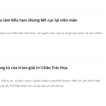
 làm tiểu tam nhưng kết cục lại viên mãn
 thảm của nhiều tiểu tam khác, nữ người mẫu này lại sống hạnh phúc dù làm nhiều
ng tù của trùm giải trí Châu Trác Hoa
mất tự do, sự giàu sang vì phạm pháp trong kinh doanh. Hiện tại, anh thích nghi
ng sắt, thể hiện thiện chí cải tạo bản án 18 năm tù.