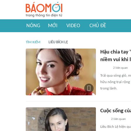
NÓNG
MỚI
VIDEO
CHỦ ĐỀ
TÌM KIẾM
LIÊU BÍCH LỆ
Hậu chia tay
niềm vui khi
2
liên quan
Trải qua sóng gió, 
hữu nông trại rộng 
trong lành.
Cuộc sống của
2
liên quan
Liêu Bích Lệ hiện q