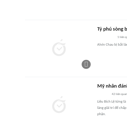
Tỷ phú sòng b
1
liên 
Alvin Chau bị bắt là
Mỹ nhân đánh 
42
liên qua
Liêu Bích Lệ từng 
làng giải trí để ch
phận.