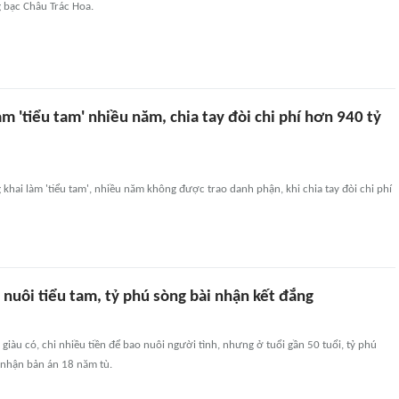
g bạc Châu Trác Hoa.
 'tiểu tam' nhiều năm, chia tay đòi chi phí hơn 940 tỷ
hai làm 'tiểu tam', nhiều năm không được trao danh phận, khi chia tay đòi chi phí
o nuôi tiểu tam, tỷ phú sòng bài nhận kết đắng
giàu có, chi nhiều tiền để bao nuôi người tình, nhưng ở tuổi gần 50 tuổi, tỷ phú
 nhận bản án 18 năm tù.