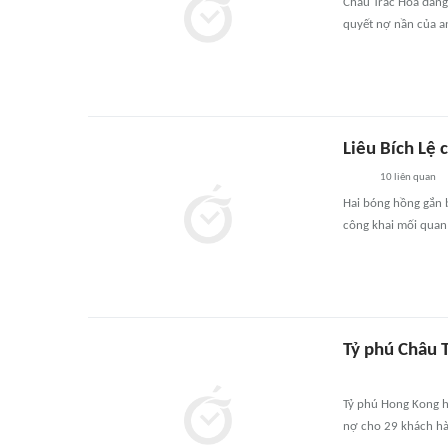
Châu Trác Hoa đang 
quyết nợ nần của a
Liêu Bích Lệ 
10
liên quan
Hai bóng hồng gắn b
công khai mối quan 
Tỷ phú Châu T
Tỷ phú Hong Kong hi
nợ cho 29 khách hà