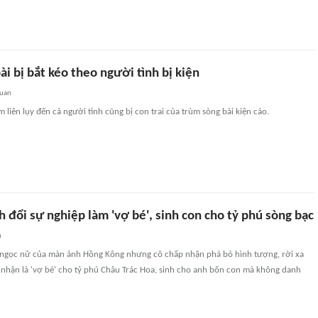
ài bị bắt kéo theo người tình bị kiện
quan
m liên lụy đến cả người tình cũng bị con trai của trùm sòng bài kiện cáo.
đổi sự nghiệp làm 'vợ bé', sinh con cho tỷ phú sòng bạc
n
là ngọc nữ của màn ảnh Hồng Kông nhưng cô chấp nhận phá bỏ hình tượng, rời xa
ấp nhận là 'vợ bé' cho tỷ phú Châu Trác Hoa, sinh cho anh bốn con mà không danh