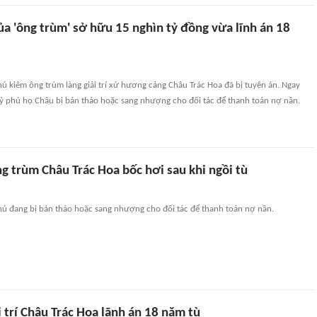
ủa 'ông trùm' sở hữu 15 nghìn tỷ đồng vừa lĩnh án 18
ú kiêm ông trùm làng giải trí xứ hương cảng Châu Trác Hoa đã bị tuyên án. Ngay
 tỷ phú họ Châu bị bán tháo hoặc sang nhượng cho đối tác để thanh toán nợ nần.
ng trùm Châu Trác Hoa bốc hơi sau khi ngồi tù
phú đang bị bán tháo hoặc sang nhượng cho đối tác để thanh toán nợ nần.
 trí Châu Trác Hoa lãnh án 18 năm tù