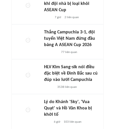
khi đội nhà bị loại khỏi
ASEAN Cup
7 giờ
2
liên quan
Thắng Campuchia 3-1, đội
tuyển Việt Nam đứng đầu
bảng A ASEAN Cup 2026
77
liên quan
HLV Kim Sang-sik nói điều
đặc biệt về Đình Bắc sau cú
đúp vào lưới Campuchia
3538
liên quan
Lý do Khánh 'Sky', 'Vua
Quạt' và Hồ Văn Khoa bị
khởi tố
6 giờ
103
liên quan