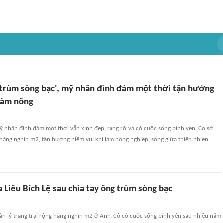
 'trùm sòng bạc', mỹ nhân đình đám một thời tận hưởng
 làm nông
mỹ nhân đình đám một thời vẫn xinh đẹp, rạng rỡ và có cuộc sống bình yên. Cô sở
hàng nghìn m2, tận hưởng niềm vui khi làm nông nghiệp, sống giữa thiên nhiên
 Liêu Bích Lệ sau chia tay ông trùm sòng bạc
uản lý trang trại rộng hàng nghìn m2 ở Anh. Cô có cuộc sống bình yên sau nhiều năm