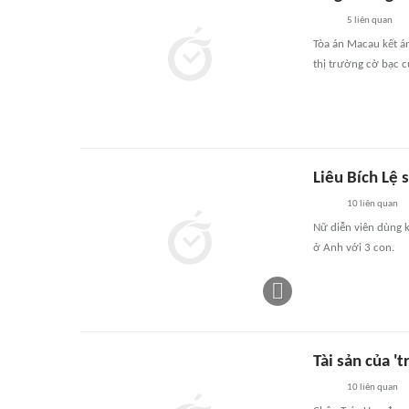
5
liên quan
Tòa án Macau kết án
thị trường cờ bạc c
Liêu Bích Lệ 
10
liên quan
Nữ diễn viên dùng k
ở Anh với 3 con.
Tài sản của '
10
liên quan