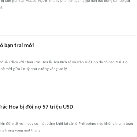
bị tạm giam tại Macau. Người nhà tỷ phú liên tục hạ giá bán bất động sản để giải
nh.
có bạn trai mới
ó sâu đậm với Châu Trác Hoa là Liêu Bích Lệ và Trần Tuệ Linh đã có bạn trai. Họ
hệ mới giữa lúc tỷ phú vướng vòng lao lý.
rác Hoa bị đòi nợ 57 triệu USD
ện đối mặt với nguy cơ mất trắng khối tài sản ở Philippines nếu không thanh toán
ng trong vòng một tháng.