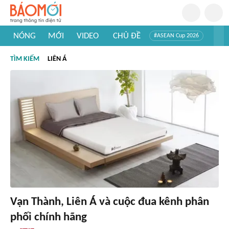
NÓNG
MỚI
VIDEO
CHỦ ĐỀ
#ASEAN Cup 2026
#Trí tuệ nhân tạo
#Mỹ - Iran
#Khám phá Việt Nam
TÌM KIẾM
LIÊN Á
#Khám phá thế giới
Vạn Thành, Liên Á và cuộc đua kênh phân
phối chính hãng