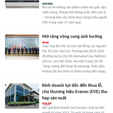
Khi nói về những sản phẩm chăm sóc giấc ngủ
chất lượng, không thể không nhắc đến Liên Á
– thương hiệu đã chinh phục hàng triệu người
Việt trong suốt 37 năm qua.
Mở rộng vòng cung ảnh hưởng
Cuộc họp lần thứ 23 của Hội đồng các nguyên
thủ Tổ chức Hợp tác Thượng Hải (SCO) 2024
đã khép lại tại thủ đô Islamabad của Pakistan
với các cam kết được nêu bật trong chủ đề
'Tăng cường đối thoại đa phương; Phấn đấu
hướng tới hòa bình và thịnh vượng bền vững'.
Kinh doanh tụt dốc đến thua lỗ,
chủ thương hiệu Everon (EVE) thu
hẹp sản xuất
Kết quả kinh doanh của Everpia cũng lao dốc
mạnh từ năm 2023. Từ mức lãi hàng chục tỷ