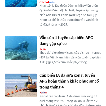
Ngày 18-4, Tập đoàn Công nghiệp-Viễn thông
Quân đội (Viettel) cho biết, tuyến cáp quang
biển Asia Direct Cable (ADC) cập bờ tại Quy
Nhơn đã chính thức được đưa vào vận hành
từ đầu tháng 4-2025.
Vẫn còn 1 tuyến cáp biển APG
đang gặp sự cố
Theo đại diện đơn vị cung cấp dịch vụ Internet
- ISP tại Việt Nam, hiện vẫn còn tuyến cáp biển
APG gặp sự cố chưa khắc phục xong.
Cáp biển IA đã sửa xong, tuyến
APG hoàn thành khắc phục sự cố
trong tháng 4
Sự cố trên cáp biển IA đã được sửa xong từ
cuối tháng 2/2025. Trong khi đó, 3 lỗi trên 2
nhánh S9 và S1.9 của APG dự kiến sẽ được sửa