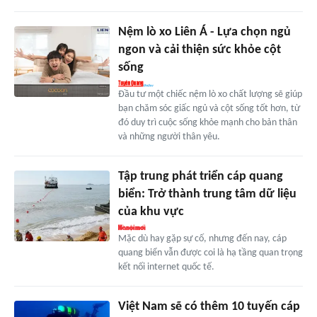
Nệm lò xo Liên Á - Lựa chọn ngủ
ngon và cải thiện sức khỏe cột
sống
Đầu tư một chiếc nệm lò xo chất lượng sẽ giúp
bạn chăm sóc giấc ngủ và cột sống tốt hơn, từ
đó duy trì cuộc sống khỏe mạnh cho bản thân
và những người thân yêu.
Tập trung phát triển cáp quang
biển: Trở thành trung tâm dữ liệu
của khu vực
Mặc dù hay gặp sự cố, nhưng đến nay, cáp
quang biển vẫn được coi là hạ tầng quan trọng
kết nối internet quốc tế.
Việt Nam sẽ có thêm 10 tuyến cáp