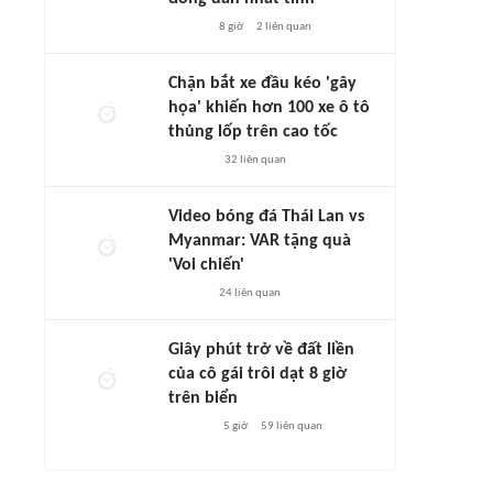
8 giờ
2
liên quan
Chặn bắt xe đầu kéo 'gây
họa' khiến hơn 100 xe ô tô
thủng lốp trên cao tốc
32
liên quan
Video bóng đá Thái Lan vs
Myanmar: VAR tặng quà
'Voi chiến'
24
liên quan
Giây phút trở về đất liền
của cô gái trôi dạt 8 giờ
trên biển
5 giờ
59
liên quan