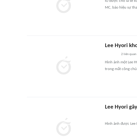
IU được cho là sẽ x
MC, báo hiệu sự tha
Lee Hyori kho
2
liên quan
Hình ảnh một Lee Hy
trong mắt công chú
Lee Hyori gây
Hình ảnh được Lee H