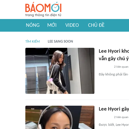
NÓNG
MỚI
VIDEO
CHỦ ĐỀ
TÌM KIẾM
LEE SANG SOON
Lee Hyori kho
vẫn gây chú ý
2
liên quan
Đây không phải lần
Lee Hyori gâ
2
liên quan
Được biết, Lee Hyor