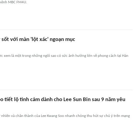
n kênh MBC FM4U.
 sốt với màn 'lột xác' ngoạn mục
ược xem là một trong những ngôi sao có sức ảnh hưởng lớn về phong cách tại Hàn
 tiết lộ tình cảm dành cho Lee Sun Bin sau 9 năm yêu
 nhiên và chân thành của Lee Kwang Soo nhanh chóng thu hút sự chú ý trên mạng