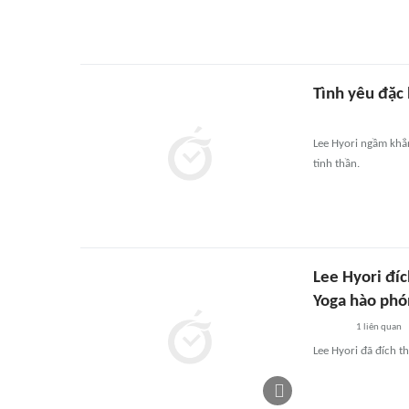
Tình yêu đặc 
Lee Hyori ngầm khẳn
tinh thần.
Lee Hyori đí
Yoga hào phó
1
liên quan
Lee Hyori đã đích 