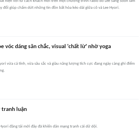
uất hiện với tư cách khách mời trên một chương trình radio do Lee Sang Soon làm
y đổi giúp chấm dứt những tin đồn bất hòa kéo dài giữa cô và Lee Hyori.
e vóc dáng săn chắc, visual 'chất lừ' nhờ yoga
ori vừa cá tính, vừa sâu sắc và giàu năng lượng tích cực đang ngày càng ghi điểm
ng.
 tranh luận
yori đăng tải mới đây đã khiến dân mạng tranh cãi dữ dội.