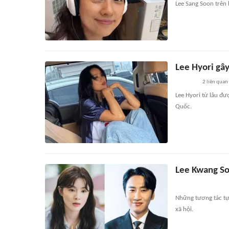
Lee Sang Soon trê
Lee Hyori gây
2
liên quan
Lee Hyori từ lâu đ
Quốc.
Lee Kwang Soo
Những tương tác tự
xã hội.