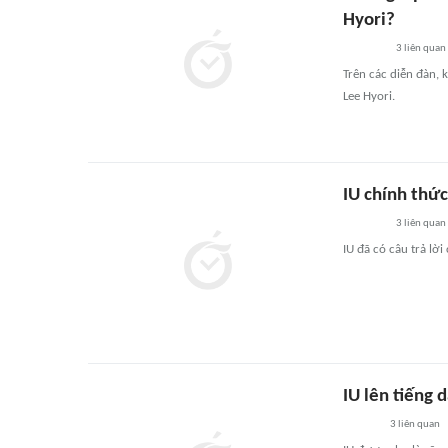
Hyori?
3
liên quan
Trên các diễn đàn, k
Lee Hyori.
IU chính thức
3
liên quan
IU đã có câu trả lời
IU lên tiếng 
3
liên quan