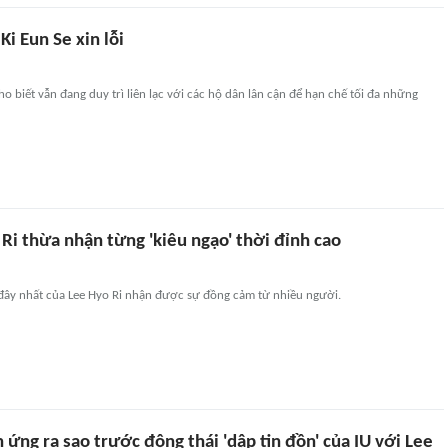
Ki Eun Se xin lỗi
ho biết vẫn đang duy trì liên lạc với các hộ dân lân cận để hạn chế tối đa những
 Ri thừa nhận từng 'kiêu ngạo' thời đỉnh cao
đây nhất của Lee Hyo Ri nhận được sự đồng cảm từ nhiều người.
 ứng ra sao trước động thái 'dập tin đồn' của IU với Lee