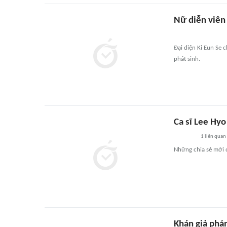
Nữ diễn viên 
Đại diện Ki Eun Se c
phát sinh.
Ca sĩ Lee Hyo
1
liên quan
Những chia sẻ mới 
Khán giả phản