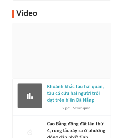
Video
Khoảnh khắc tàu hải quân,
tàu cá cứu hai người trôi
dạt trên biển Đà Nẵng
9 giờ
59
liên quan
Cao Bằng động đất lần thứ
4, rung lắc xảy ra ở phường
đông dân nhất tỉnh