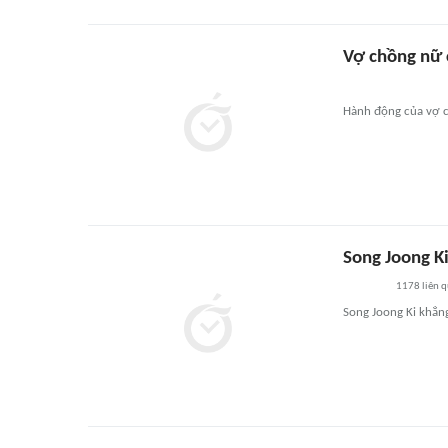
Vợ chồng nữ c
Hành động của vợ c
Song Joong Ki
1178
liên 
Song Joong Ki khẳn