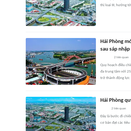
thị loại III, hướng t
Hải Phòng mở 
sau sáp nhập
2
liên quan
Quy hoạch điều chỉ
đa trung tâm với 25
trở thành động lực 
Hải Phòng quy
2
liên quan
Đây là bước đi chiế
cơ bản đạt các tiêu