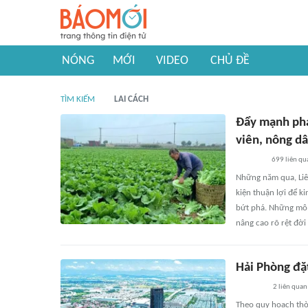
NÓNG
MỚI
VIDEO
CHỦ ĐỀ
TÌM KIẾM
LAI CÁCH
Đẩy mạnh phát
viên, nông d
699
liên qu
Những năm qua, Liê
kiện thuận lợi để k
bứt phá. Những mô h
nâng cao rõ rệt đời
Hải Phòng đặ
2
liên quan
Theo quy hoạch thời