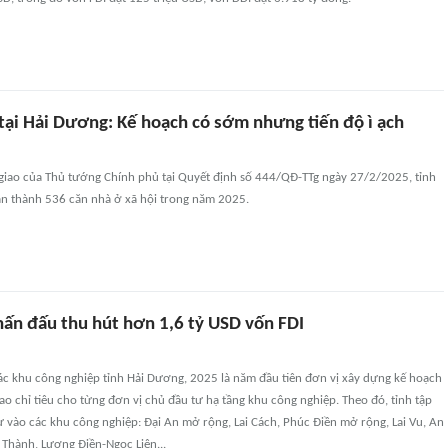
 tại Hải Dương: Kế hoạch có sớm nhưng tiến độ ì ạch
 giao của Thủ tướng Chính phủ tại Quyết định số 444/QĐ-TTg ngày 27/2/2025, tỉnh
n thành 536 căn nhà ở xã hội trong năm 2025.
ấn đấu thu hút hơn 1,6 tỷ USD vốn FDI
ác khu công nghiệp tỉnh Hải Dương, 2025 là năm đầu tiên đơn vị xây dựng kế hoạch
iao chỉ tiêu cho từng đơn vị chủ đầu tư hạ tầng khu công nghiệp. Theo đó, tỉnh tập
ư vào các khu công nghiệp: Ðại An mở rộng, Lai Cách, Phúc Ðiền mở rộng, Lai Vu, An
m Thành, Lương Ðiền-Ngọc Liên...