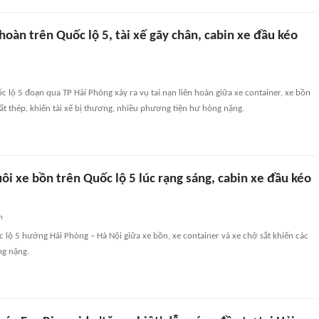
hoàn trên Quốc lộ 5, tài xế gãy chân, cabin xe đầu kéo
c lộ 5 đoạn qua TP Hải Phòng xảy ra vụ tai nạn liên hoàn giữa xe container, xe bồn
ắt thép, khiến tài xế bị thương, nhiều phương tiện hư hỏng nặng.
ôi xe bồn trên Quốc lộ 5 lúc rạng sáng, cabin xe đầu kéo
n
c lộ 5 hướng Hải Phòng – Hà Nội giữa xe bồn, xe container và xe chở sắt khiến các
ng nặng.