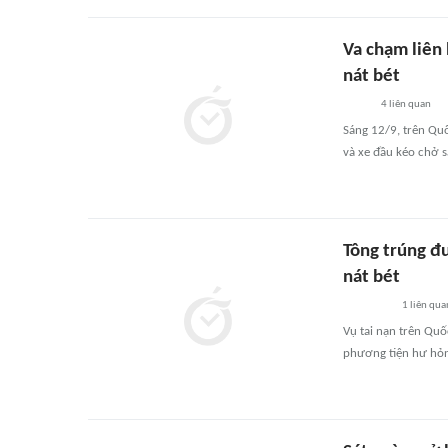
Va chạm liên 
nát bét
4
liên quan
Sáng 12/9, trên Quố
và xe đầu kéo chở s
Tông trúng đu
nát bét
1
liên qua
Vụ tai nạn trên Quố
phương tiện hư hỏ