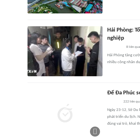
Hải Phòng: Tổ
nghiệp
8
liên qu
Hải Phòng tăng cườn
nhiều công nhân dư
Để Đa Phúc s
222
liên qu
Ngày 23-12, Sở Du l
phát triển du lịch.
đúng vai trò, khai 