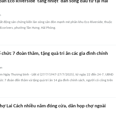
án Eco Riverside 'tăng nhiệt' dẫn sóng đầu tư tại Hải
n
 bất động sản chứng kiến làn sóng săn đón mạnh mẽ phân khu Eco Riverside, thuộc
i Ecorivers, phường Tân Hưng, Hải Phòng.
 chức 7 đoàn thăm, tặng quà tri ân các gia đình chính
an
m Ngày Thương binh - Liệt sĩ (27/7/1947-27/7/2025), từ ngày 22 đến 24-7, UBND
ức 7 đoàn đến thăm và tặng quà tri ân 14 gia đình chính sách, người có công trên
hợ Lai Cách nhiều năm đóng cửa, dân họp chợ ngoài