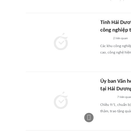
Tỉnh Hải Dươn
công nghiệp 
2
liên quan
Các khu công nghiệ
cao, công nghệ hiện 
Ủy ban Văn h
tại Hải Dươn
7
liên qua
Chiều 9/1, chuẩn bị
thăm, trao tặng quà