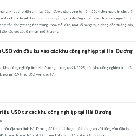
 hàng, ki-ốt chợ dân sinh Lai Cách được xây dựng từ năm 2014 đến nay vẫn chưa đi
ời dân kinh doanh buôn bán phải ngồi ngoài đường khiến việc đi lại của người dân
chợ vẫn đang trong tình trạng khóa trái cửa, một số hạng mục đang dần xuống cấp,
 tập kết rác gây ô nhiễm môi trường.
u USD vốn đầu tư vào các khu công nghiệp tại Hải Dương
c Khu công nghiệp tỉnh Hải Dương, trong quý I/2025, các khu công nghiệp trên địa
 khoảng 419 triệu USD vốn đầu tư.
triệu USD từ các khu công nghiệp tại Hải Dương
an
p trên địa bàn tỉnh Hải Dương đã thu hút được một số dự án với tổng vốn đầu tư
D, trong đó vốn FDI đạt 125 triệu USD; vốn DDI đạt 6.918 tỷ đồng.