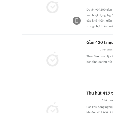
Dự án với 200 gian
vào hoạt động. Ngư
gặp khó khăn. Hiện 
trong chợ thành nơi
Gần 420 triệ
2
liên quan
Theo Ban quản lý cá
bàn tỉnh đã thu hút
Thu hút 419 
3
liên qu
Các khu công nghiệ
khoảng 419 triệu US