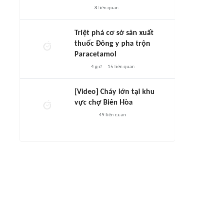
8
liên quan
Triệt phá cơ sở sản xuất
thuốc Đông y pha trộn
Paracetamol
4 giờ
15
liên quan
[Video] Cháy lớn tại khu
vực chợ Biên Hòa
49
liên quan