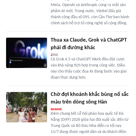
Meta, OpenAI và Anthropic cùng ra mắt sản
phẩm AI mới. Trong nước, Viettel đấu giá
thành công đầu số 095, còn Cần Thơ ban hành
chính sách hỗ trợ tổ công nghệ số cộng đồng.
Thua xa Claude, Grok và ChatGPT
phải đi đường khác
Cả Grok 4.5 và ChatGPT Work đều đặt cược
vào khả năng tích hợp trong công việc. Điều
này cho thấy cuộc đua AI đang bước vào giai
đoạn thực dụng hơn.
Chờ đợi khoảnh khắc bùng nổ sắc
màu trên dòng sông Hàn
Đêm chung kết Lễ hội pháo hoa quốc tế Đà
Nẵng (DIFF) 2026 giữa hai đội xuất sắc đến từ
Trung Quốc và Bồ Đào Nha diễn ra tối nay
11/7 đang được người dân và du khách đếm