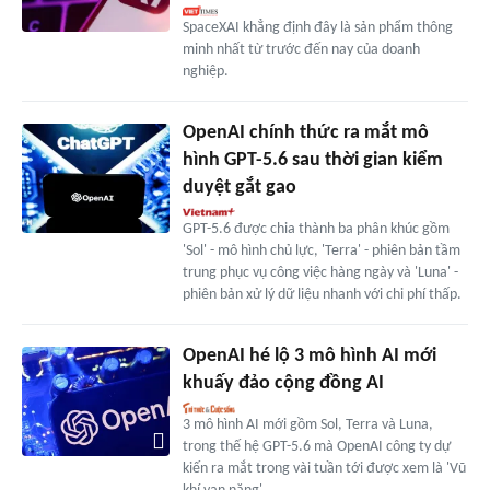
SpaceXAI khẳng định đây là sản phẩm thông
minh nhất từ trước đến nay của doanh
nghiệp.
OpenAI chính thức ra mắt mô
hình GPT-5.6 sau thời gian kiểm
duyệt gắt gao
GPT-5.6 được chia thành ba phân khúc gồm
'Sol' - mô hình chủ lực, 'Terra' - phiên bản tầm
trung phục vụ công việc hàng ngày và 'Luna' -
phiên bản xử lý dữ liệu nhanh với chi phí thấp.
OpenAI hé lộ 3 mô hình AI mới
khuấy đảo cộng đồng AI
3 mô hình AI mới gồm Sol, Terra và Luna,
trong thế hệ GPT-5.6 mà OpenAI công ty dự
kiến ra mắt trong vài tuần tới được xem là 'Vũ