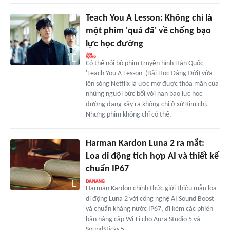
Teach You A Lesson: Không chỉ là
một phim 'quá đã' về chống bạo
lực học đường
Có thể nói bộ phim truyền hình Hàn Quốc
'Teach You A Lesson' (Bài Học Đáng Đời) vừa
lên sóng Netflix là ước mơ được thỏa mãn của
những người bức bối với nạn bạo lực học
đường đang xảy ra không chỉ ở xứ Kim chi.
Nhưng phim không chỉ có thế.
Harman Kardon Luna 2 ra mắt:
Loa di động tích hợp AI và thiết kế
chuẩn IP67
Harman Kardon chính thức giới thiệu mẫu loa
di động Luna 2 với công nghệ AI Sound Boost
và chuẩn kháng nước IP67, đi kèm các phiên
bản nâng cấp Wi-Fi cho Aura Studio 5 và
SoundSticks 5.