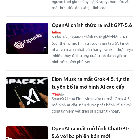
ngược thời gian cùng sự kỳ vọng, háo hức về
một bữa tiệc ánh sáng đỉnh cao.
OpenAI chính thức ra mắt GPT-5.6
Ngày 9/7, OpenAI chính thức giới thiệu GPT-
5.6, thế hệ mô hình trí tuệ nhân tạo (AI) mới
nhất và mạnh nhất của hãng, sau khi thực hiện
'nhiều thay đổi' trong quá trình đánh giá an
ninh với Chính phủ Mỹ.
Elon Musk ra mắt Grok 4.5, tự tin
tuyên bố là mô hình AI cao cấp
SpaceXAI của Elon Musk vừa ra mắt Grok 4.5,
mô hình AI đầu tiên được phát hành kể từ khi
công ty niêm yết trên sàn chứng khoán.
OpenAI ra mắt mô hình ChatGPT-
5.6 với ba phiên bản mới