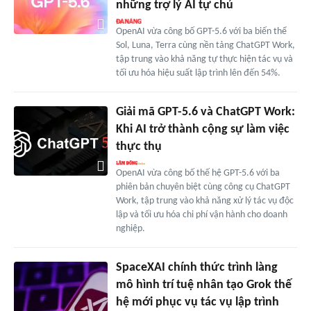
những trợ lý AI tự chủ
OpenAI vừa công bố GPT-5.6 với ba biến thể
Sol, Luna, Terra cùng nền tảng ChatGPT Work,
tập trung vào khả năng tự thực hiện tác vụ và
tối ưu hóa hiệu suất lập trình lên đến 54%.
Giải mã GPT-5.6 và ChatGPT Work:
Khi AI trở thành cộng sự làm việc
thực thụ
OpenAI vừa công bố thế hệ GPT-5.6 với ba
phiên bản chuyên biệt cùng công cụ ChatGPT
Work, tập trung vào khả năng xử lý tác vụ độc
lập và tối ưu hóa chi phí vận hành cho doanh
nghiệp.
SpaceXAI chính thức trình làng
mô hình trí tuệ nhân tạo Grok thế
hệ mới phục vụ tác vụ lập trình