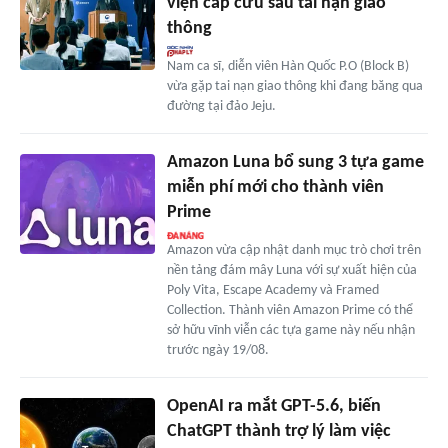
viện cấp cứu sau tai nạn giao
thông
Nam ca sĩ, diễn viên Hàn Quốc P.O (Block B)
vừa gặp tai nạn giao thông khi đang băng qua
đường tại đảo Jeju.
Amazon Luna bổ sung 3 tựa game
miễn phí mới cho thành viên
Prime
Amazon vừa cập nhật danh mục trò chơi trên
nền tảng đám mây Luna với sự xuất hiện của
Poly Vita, Escape Academy và Framed
Collection. Thành viên Amazon Prime có thể
sở hữu vĩnh viễn các tựa game này nếu nhận
trước ngày 19/08.
OpenAI ra mắt GPT-5.6, biến
ChatGPT thành trợ lý làm việc