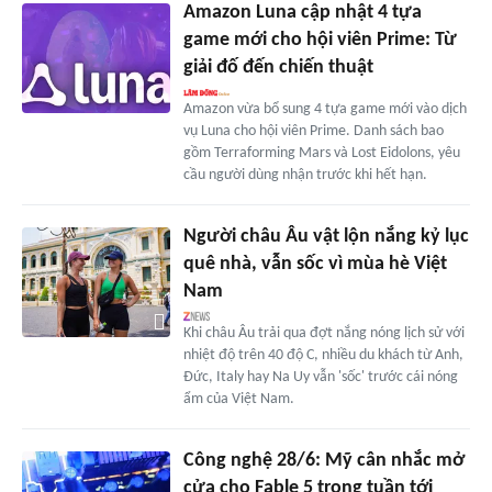
Amazon Luna cập nhật 4 tựa
game mới cho hội viên Prime: Từ
giải đố đến chiến thuật
Amazon vừa bổ sung 4 tựa game mới vào dịch
vụ Luna cho hội viên Prime. Danh sách bao
gồm Terraforming Mars và Lost Eidolons, yêu
cầu người dùng nhận trước khi hết hạn.
Người châu Âu vật lộn nắng kỷ lục
quê nhà, vẫn sốc vì mùa hè Việt
Nam
Khi châu Âu trải qua đợt nắng nóng lịch sử với
nhiệt độ trên 40 độ C, nhiều du khách từ Anh,
Đức, Italy hay Na Uy vẫn 'sốc' trước cái nóng
ẩm của Việt Nam.
Công nghệ 28/6: Mỹ cân nhắc mở
cửa cho Fable 5 trong tuần tới