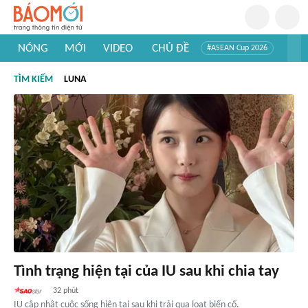
NÓNG
MỚI
VIDEO
CHỦ ĐỀ
#ASEAN Cup 2026
#Trí tuệ nhân tạo
#Mỹ - Iran
#Khám phá Việt Nam
TÌM KIẾM
LUNA
#Khám phá thế giới
Tình trạng hiện tại của IU sau khi chia tay
32 phút
IU cập nhật cuộc sống hiện tại sau khi trải qua loạt biến cố.