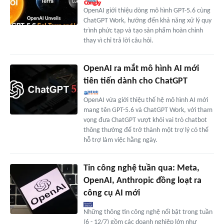
OpenAI giới thiệu dòng mô hình GPT-5.6 cùng
ChatGPT Work, hướng đến khả năng xử lý quy
trình phức tạp và tạo sản phẩm hoàn chỉnh
thay vì chỉ trả lời câu hỏi.
OpenAI ra mắt mô hình AI mới
tiên tiến dành cho ChatGPT
OpenAI vừa giới thiệu thế hệ mô hình AI mới
mang tên GPT-5.6 và ChatGPT Work, với tham
vọng đưa ChatGPT vượt khỏi vai trò chatbot
thông thường để trở thành một trợ lý có thể
hỗ trợ làm việc hằng ngày.
Tin công nghệ tuần qua: Meta,
OpenAI, Anthropic đồng loạt ra
công cụ AI mới
Những thông tin công nghệ nổi bật trong tuần
(6 - 12/7) gồm các doanh nghiệp lớn như