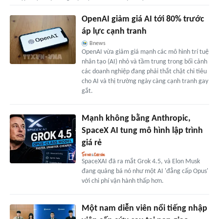
OpenAI giảm giá AI tới 80% trước
áp lực cạnh tranh
Bnews
OpenAI vừa giảm giá mạnh các mô hình trí tuệ
nhân tạo (AI) nhỏ và tầm trung trong bối cảnh
các doanh nghiệp đang phải thắt chặt chi tiêu
cho AI và thị trường ngày càng cạnh tranh gay
gắt.
Mạnh không bằng Anthropic,
SpaceX AI tung mô hình lập trình
giá rẻ
SpaceXAI đã ra mắt Grok 4.5, và Elon Musk
đang quảng bá nó như một AI 'đẳng cấp Opus'
với chi phí vận hành thấp hơn.
Một nam diễn viên nổi tiếng nhập