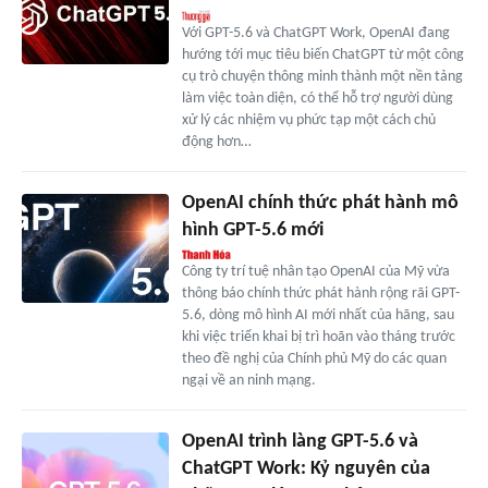
Với GPT-5.6 và ChatGPT Work, OpenAI đang
hướng tới mục tiêu biến ChatGPT từ một công
cụ trò chuyện thông minh thành một nền tảng
làm việc toàn diện, có thể hỗ trợ người dùng
xử lý các nhiệm vụ phức tạp một cách chủ
động hơn…
OpenAI chính thức phát hành mô
hình GPT-5.6 mới
Công ty trí tuệ nhân tạo OpenAI của Mỹ vừa
thông báo chính thức phát hành rộng rãi GPT-
5.6, dòng mô hình AI mới nhất của hãng, sau
khi việc triển khai bị trì hoãn vào tháng trước
theo đề nghị của Chính phủ Mỹ do các quan
ngại về an ninh mạng.
OpenAI trình làng GPT-5.6 và
ChatGPT Work: Kỷ nguyên của