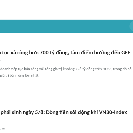
p tục xả ròng hơn 700 tỷ đồng, tâm điểm hướng đến GEE
an
 doanh tiếp tục bán ròng với tổng giá trị khoảng 728 tỷ đồng trên HOSE, trong đó cổ
giá trị bán ròng lớn nhất.
phái sinh ngày 5/8: Dòng tiền sôi động khi VN30-Index
quan