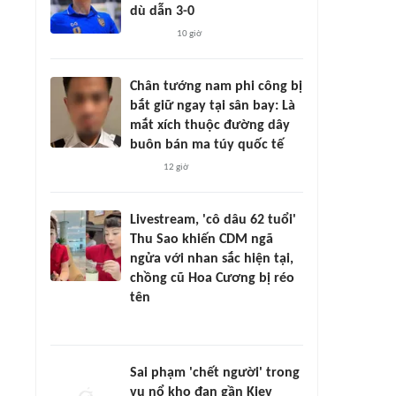
dù dẫn 3-0
10 giờ
Chân tướng nam phi công bị
bắt giữ ngay tại sân bay: Là
mắt xích thuộc đường dây
buôn bán ma túy quốc tế
12 giờ
Livestream, 'cô dâu 62 tuổi'
Thu Sao khiến CDM ngã
ngửa với nhan sắc hiện tại,
chồng cũ Hoa Cương bị réo
tên
Sai phạm 'chết người' trong
vụ nổ kho đạn gần Kiev