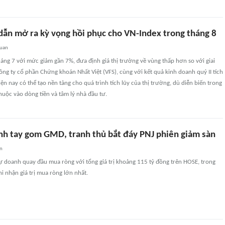
 dẫn mở ra kỳ vọng hồi phục cho VN-Index trong tháng 8
quan
háng 7 với mức giảm gần 7%, đưa định giá thị trường về vùng thấp hơn so với giai
ng ty cổ phần Chứng khoán Nhất Việt (VFS), cùng với kết quả kinh doanh quý II tích
iện nay có thể tạo nền tảng cho quá trình tích lũy của thị trường, dù diễn biến trong
uộc vào dòng tiền và tâm lý nhà đầu tư.
h tay gom GMD, tranh thủ bắt đáy PNJ phiên giảm sàn
an
ự doanh quay đầu mua ròng với tổng giá trị khoảng 115 tỷ đồng trên HOSE, trong
 nhận giá trị mua ròng lớn nhất.