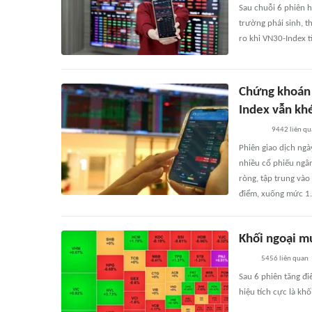
Sau chuỗi 6 phiên hồ
trường phái sinh, t
ro khi VN30-Index 
Chứng khoán 
Index vẫn kh
9442
liên q
Phiên giao dịch ngà
nhiều cổ phiếu ngâ
ròng, tập trung và
điểm, xuống mức 1.
Khối ngoại mu
5456
liên quan
Sau 6 phiên tăng đi
hiệu tích cực là kh