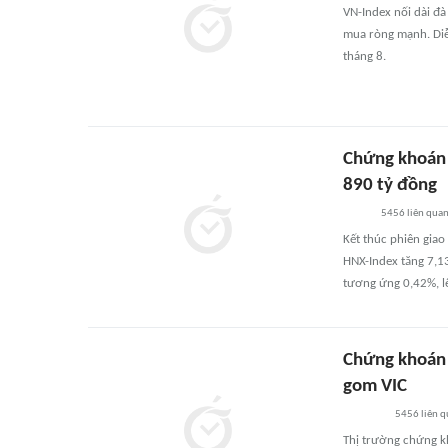
VN-Index nối dài đà
mua ròng mạnh. Diễ
tháng 8.
Chứng khoán 
890 tỷ đồng
5456
liên qua
Kết thúc phiên giao
HNX-Index tăng 7,1
tương ứng 0,42%, l
Chứng khoán 
gom VIC
5456
liên 
Thị trường chứng kh