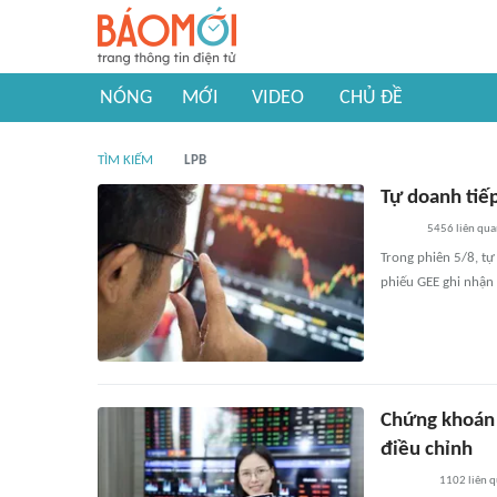
NÓNG
MỚI
VIDEO
CHỦ ĐỀ
TÌM KIẾM
LPB
Tự doanh tiế
5456
liên qu
Trong phiên 5/8, tự
phiếu GEE ghi nhận 
Chứng khoán 
điều chỉnh
1102
liên 