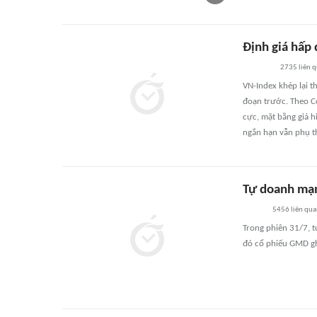
Định giá hấp
2735
liên 
VN-Index khép lại t
đoạn trước. Theo Cô
cực, mặt bằng giá h
ngắn hạn vẫn phụ th
Tự doanh mạn
5456
liên qu
Trong phiên 31/7, t
đó cổ phiếu GMD ghi