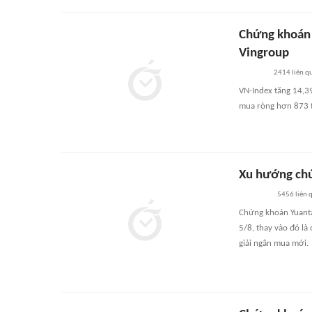
Chứng khoán 
Vingroup
2414
liên q
VN-Index tăng 14,3
mua ròng hơn 873 t
Xu hướng chứ
5456
liên 
Chứng khoán Yuanta
5/8, thay vào đó l
giải ngân mua mới.