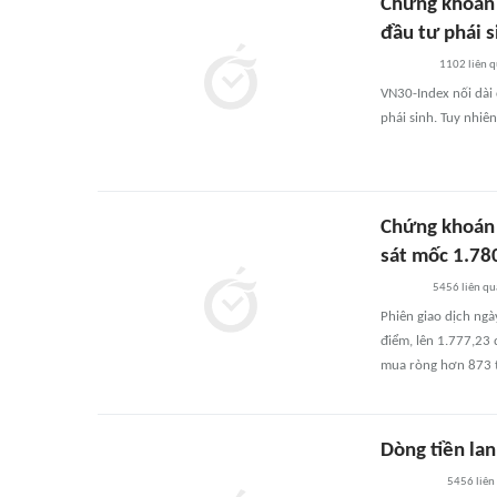
Chứng khoán 
đầu tư phái s
1102
liên 
VN30-Index nối dài 
phái sinh. Tuy nhiê
Chứng khoán 
sát mốc 1.78
5456
liên q
Phiên giao dịch ngà
điểm, lên 1.777,23
mua ròng hơn 873 t
Dòng tiền la
5456
liên