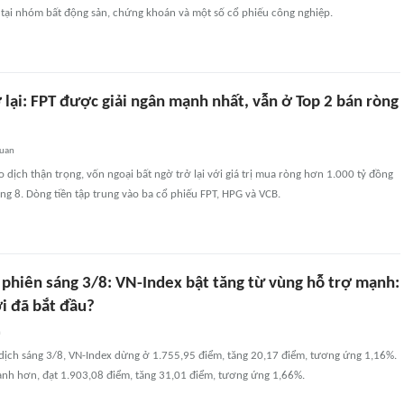
 tại nhóm bất động sản, chứng khoán và một số cổ phiếu công nghiệp.
 lại: FPT được giải ngân mạnh nhất, vẫn ở Top 2 bán ròng
quan
o dịch thận trọng, vốn ngoại bất ngờ trở lại với giá trị mua ròng hơn 1.000 tỷ đồng
ng 8. Dòng tiền tập trung vào ba cổ phiếu FPT, HPG và VCB.
phiên sáng 3/8: VN-Index bật tăng từ vùng hỗ trợ mạnh:
i đã bắt đầu?
n
 dịch sáng 3/8, VN-Index dừng ở 1.755,95 điểm, tăng 20,17 điểm, tương ứng 1,16%.
nh hơn, đạt 1.903,08 điểm, tăng 31,01 điểm, tương ứng 1,66%.