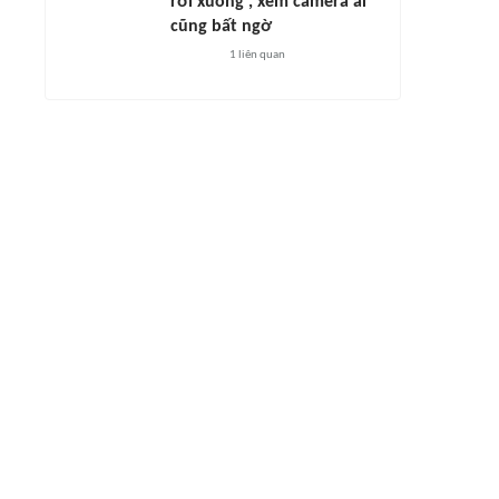
rơi xuống', xem camera ai
cũng bất ngờ
1
liên quan