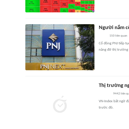
Người nắm cổ
150
liên quan
Cổ đông PNJ tiếp tụ
nâng đỡ thị trường
Thị trường ng
9442
liên q
VN-Index bất ngờ đả
trước đó.