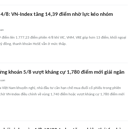
4/8: VN-Index tăng 14,39 điểm nhờ lực kéo nhóm
uan
9 điểm lên 1.777,23 điểm phiên 4/8 khi VIC, VHM, VRE góp hơn 13 điểm, khối ngoại
ỷ đồng, thanh khoản HoSE vẫn ở mức thấp.
ng khoán 5/8 vượt kháng cự 1,780 điểm mới giải ngân
quan
 Việt Nam khuyến nghị, nhà đầu tư cần hạn chế mua đuổi cổ phiếu trong phiên
à chờ VN-Index điều chỉnh về vùng 1,740 điểm hoặc vượt kháng cự 1,780 điểm mới