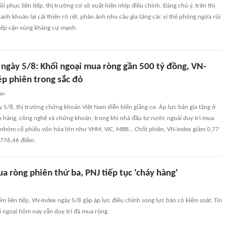
i phục liên tiếp, thị trường cơ sở xuất hiện nhịp điều chỉnh. Đáng chú ý, trên thị
hanh khoản lại cải thiện rõ rệt, phản ánh nhu cầu gia tăng các vị thế phòng ngừa rủi
tiếp cận vùng kháng cự mạnh.
ngày 5/8: Khối ngoại mua ròng gần 500 tỷ đồng, VN-
ép phiên trong sắc đỏ
uan
y 5/8, thị trường chứng khoán Việt Nam diễn biến giằng co. Áp lực bán gia tăng ở
n hàng, công nghệ và chứng khoán, trong khi nhà đầu tư nước ngoài duy trì mua
o nhóm cổ phiếu vốn hóa lớn như VHM, VIC, MBB... Chốt phiên, VN-Index giảm 0,77
776,46 điểm.
a ròng phiên thứ ba, PNJ tiếp tục 'cháy hàng'
ểm liên tiếp, VN-Index ngày 5/8 gặp áp lực điều chỉnh song lực bán có kiểm soát. Tín
ối ngoại hôm nay vẫn duy trì đà mua ròng.