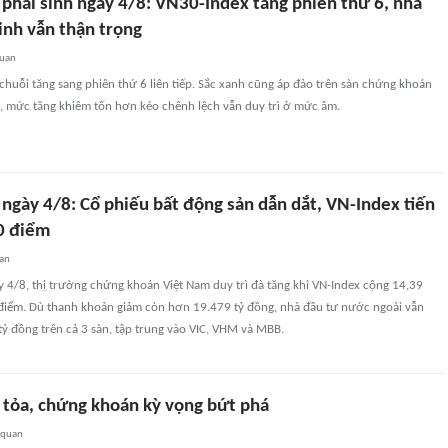
phái sinh ngày 4/8: VN30-Index tăng phiên thứ 6, nhà
inh vẫn thận trọng
quan
chuỗi tăng sang phiên thứ 6 liên tiếp. Sắc xanh cũng áp đảo trên sàn chứng khoán
n, mức tăng khiêm tốn hơn kéo chênh lệch vẫn duy trì ở mức âm.
ngày 4/8: Cổ phiếu bất động sản dẫn dắt, VN-Index tiến
0 điểm
uan
y 4/8, thị trường chứng khoán Việt Nam duy trì đà tăng khi VN-Index cộng 14,39
 điểm. Dù thanh khoản giảm còn hơn 19.479 tỷ đồng, nhà đầu tư nước ngoài vẫn
ỷ đồng trên cả 3 sàn, tập trung vào VIC, VHM và MBB.
n tỏa, chứng khoán kỳ vọng bứt phá
 quan