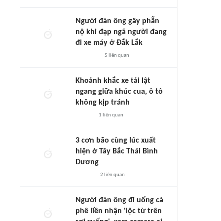
Người đàn ông gây phẫn
nộ khi đạp ngã người đang
đi xe máy ở Đắk Lắk
5
liên quan
Khoảnh khắc xe tải lật
ngang giữa khúc cua, ô tô
không kịp tránh
1
liên quan
3 cơn bão cùng lúc xuất
hiện ở Tây Bắc Thái Bình
Dương
2
liên quan
Người đàn ông đi uống cà
phê liền nhận 'lộc từ trên