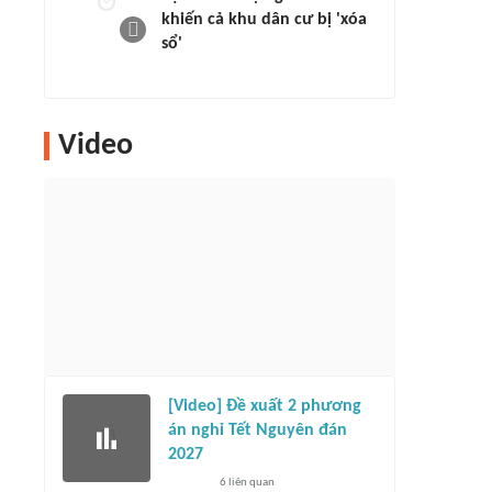
khiến cả khu dân cư bị 'xóa
sổ'
Video
[Video] Đề xuất 2 phương
án nghỉ Tết Nguyên đán
2027
6
liên quan