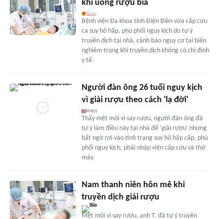
khi uống rượu bia
Bệnh viện Đa khoa tỉnh Điện Biên vừa cấp cứu
ca suy hô hấp, phù phổi nguy kịch do tự ý
truyền dịch tại nhà, cảnh báo nguy cơ tai biến
nghiêm trọng khi truyền dịch không có chỉ định
y tế.
Người đàn ông 26 tuổi nguy kịch
vì giải rượu theo cách 'lạ đời'
Thấy mệt mỏi vì say rượu, người đàn ông đã
tự ý làm điều này tại nhà để 'giải rượu' nhưng
bất ngờ rơi vào tình trạng suy hô hấp cấp, phù
phổi nguy kịch, phải nhập viện cấp cứu và thở
máy.
Nam thanh niên hôn mê khi
truyền dịch giải rượu
Mệt mỏi vì say rượu, anh T. đã tự ý truyền