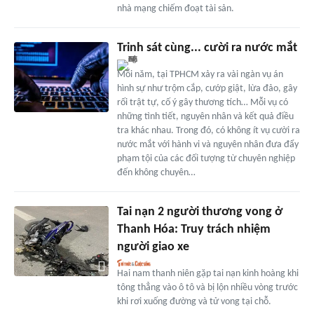
nhà mạng chiếm đoạt tài sản.
Trinh sát cùng... cười ra nước mắt
Mỗi năm, tại TPHCM xảy ra vài ngàn vụ án
hình sự như trộm cắp, cướp giật, lừa đảo, gây
rối trật tự, cố ý gây thương tích… Mỗi vụ có
những tình tiết, nguyên nhân và kết quả điều
tra khác nhau. Trong đó, có không ít vụ cười ra
nước mắt với hành vi và nguyên nhân đưa đẩy
phạm tội của các đối tượng từ chuyên nghiệp
đến không chuyên…
Tai nạn 2 người thương vong ở
Thanh Hóa: Truy trách nhiệm
người giao xe
Hai nam thanh niên gặp tai nạn kinh hoàng khi
tông thẳng vào ô tô và bị lộn nhiều vòng trước
khi rơi xuống đường và tử vong tại chỗ.