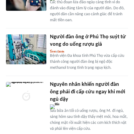
Các thủ đoạn lừa đảo ngày càng tinh vi do
đánh vào đúng tâm lý của người dân. Do đó,
người dân cần nâng cao cảnh giác để tránh
mất tiền oan.
Người đàn ông ở Phú Thọ suýt tử
vong do uống rượu giả
Bệnh viện Đa khoa tỉnh Phú Thọ vừa cấp cứu
thành công người đàn ông bị ngộ độc
methanol trong tình trạng nguy kịch.
Nguyên nhân khiến người đàn
ông phải đi cấp cứu ngay khi mới
ngủ dậy
Sau bữa ăn tối có uống rượu, ông M. đi ngủ,
sáng hôm sau tỉnh dậy thấy mệt mỏi, hoa mắt,
chóng mặt rồi xuất hiện các cơn kích thích vật
vã phải lên viện cấp cứu.