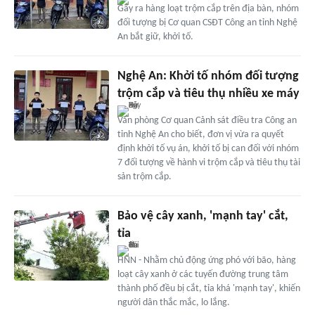
Gây ra hàng loạt trộm cắp trên địa bàn, nhóm
đối tượng bị Cơ quan CSĐT Công an tỉnh Nghệ
An bắt giữ, khởi tố.
Nghệ An: Khởi tố nhóm đối tượng
trộm cắp và tiêu thụ nhiều xe máy
Văn phòng Cơ quan Cảnh sát điều tra Công an
tỉnh Nghệ An cho biết, đơn vị vừa ra quyết
định khởi tố vụ án, khởi tố bị can đối với nhóm
7 đối tượng về hành vi trộm cắp và tiêu thụ tài
sản trộm cắp.
Bảo vệ cây xanh, 'mạnh tay' cắt,
tỉa
HNN - Nhằm chủ động ứng phó với bão, hàng
loạt cây xanh ở các tuyến đường trung tâm
thành phố đều bị cắt, tỉa khá 'mạnh tay', khiến
người dân thắc mắc, lo lắng.