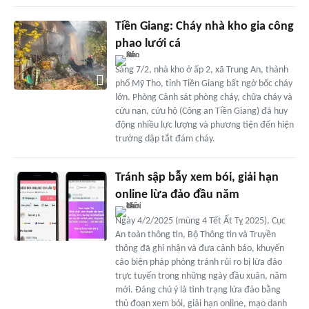
Tiền Giang: Cháy nhà kho gia công
phao lưới cá
Sáng 7/2, nhà kho ở ấp 2, xã Trung An, thành
phố Mỹ Tho, tỉnh Tiền Giang bất ngờ bốc cháy
lớn. Phòng Cảnh sát phòng cháy, chữa cháy và
cứu nạn, cứu hộ (Công an Tiền Giang) đã huy
động nhiều lực lượng và phương tiện đến hiện
trường dập tắt đám cháy.
Tránh sập bẫy xem bói, giải hạn
online lừa đảo đầu năm
Ngày 4/2/2025 (mùng 4 Tết Ất Tỵ 2025), Cục
An toàn thông tin, Bộ Thông tin và Truyền
thông đã ghi nhận và đưa cảnh báo, khuyến
cáo biện pháp phòng tránh rủi ro bị lừa đảo
trực tuyến trong những ngày đầu xuân, năm
mới. Đáng chú ý là tình trạng lừa đảo bằng
thủ đoạn xem bói, giải hạn online, mạo danh