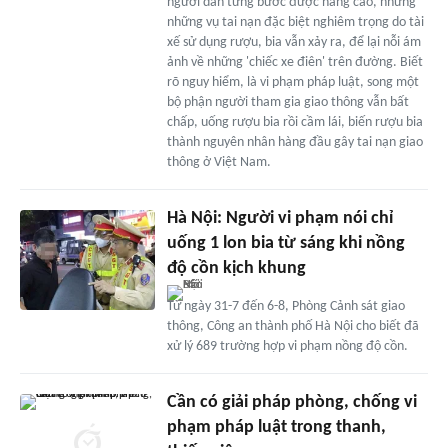
người dân từng bước được nâng cao, nhưng
những vụ tai nạn đặc biệt nghiêm trọng do tài
xế sử dụng rượu, bia vẫn xảy ra, để lại nỗi ám
ảnh về những 'chiếc xe điên' trên đường. Biết
rõ nguy hiểm, là vi phạm pháp luật, song một
bộ phận người tham gia giao thông vẫn bất
chấp, uống rượu bia rồi cầm lái, biến rượu bia
thành nguyên nhân hàng đầu gây tai nạn giao
thông ở Việt Nam.
Hà Nội: Người vi phạm nói chỉ
uống 1 lon bia từ sáng khi nồng
độ cồn kịch khung
Từ ngày 31-7 đến 6-8, Phòng Cảnh sát giao
thông, Công an thành phố Hà Nội cho biết đã
xử lý 689 trường hợp vi phạm nồng độ cồn.
Cần có giải pháp phòng, chống vi
phạm pháp luật trong thanh,