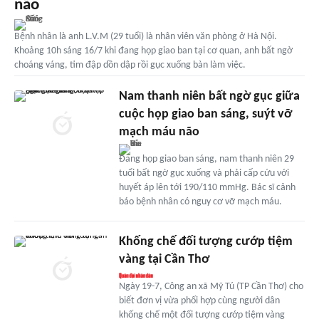
não
Bệnh nhân là anh L.V.M (29 tuổi) là nhân viên văn phòng ở Hà Nội.
Khoảng 10h sáng 16/7 khi đang họp giao ban tại cơ quan, anh bất ngờ
choáng váng, tim đập dồn dập rồi gục xuống bàn làm việc.
Nam thanh niên bất ngờ gục giữa
cuộc họp giao ban sáng, suýt vỡ
mạch máu não
Đang họp giao ban sáng, nam thanh niên 29
tuổi bất ngờ gục xuống và phải cấp cứu với
huyết áp lên tới 190/110 mmHg. Bác sĩ cảnh
báo bệnh nhân có nguy cơ vỡ mạch máu.
Khống chế đối tượng cướp tiệm
vàng tại Cần Thơ
Ngày 19-7, Công an xã Mỹ Tú (TP Cần Thơ) cho
biết đơn vị vừa phối hợp cùng người dân
khống chế một đối tượng cướp tiệm vàng