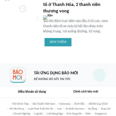
tô ở Thanh Hóa, 2 thanh niên
thương vong
Sau khi đâm trực diện vào đầu ô tô con, nam
thanh niên đi xe máy bị hất lộn nhào trên
không trung, rơi xuống đường, tử vong.
XEM THÊM
TẢI ỨNG DỤNG BÁO MỚI
ĐỂ KHÔNG BỎ SÓT TIN TỨC
Điều khoản sử dụng
Chính sách bảo mật
Trần Đình Tiệp
Đội Tuyển Việt Nam
Indonesia
Đình Bắc
ASEAN Cup 2026
Hồ Văn Khoa
Luật Phát Triển Đô Thị
Iran
Eo Biển Hormuz
Hạ Tầng
Tháo Gỡ
Doanh Nghiệp
Logistic
Liên Bang Nga
Kim Sang-Sik
Năm
Singapore