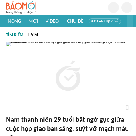
NÓNG
MỚI
VIDEO
CHỦ ĐỀ
#ASEAN Cup 2026
#Trí tuệ nhân tạo
#Mỹ - Iran
#Khám phá Việt Nam
TÌM KIẾM
L.V.M
#Khám phá thế giới
Nam thanh niên 29 tuổi bất ngờ gục giữa
cuộc họp giao ban sáng, suýt vỡ mạch máu