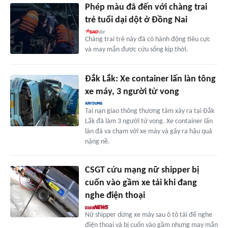
Phép màu đã đến với chàng trai
trẻ tuổi dại dột ở Đồng Nai
Chàng trai trẻ này đã có hành động tiêu cực
và may mắn được cứu sống kịp thời.
Đắk Lắk: Xe container lấn làn tông
xe máy, 3 người tử vong
Tai nạn giao thông thương tâm xảy ra tại Đắk
Lắk đã làm 3 người tử vong. Xe container lấn
làn đã va chạm với xe máy và gây ra hậu quả
nặng nề.
CSGT cứu mạng nữ shipper bị
cuốn vào gầm xe tải khi đang
nghe điện thoại
Nữ shipper dừng xe máy sau ô tô tải để nghe
điện thoại và bị cuốn vào gầm nhưng may mắn