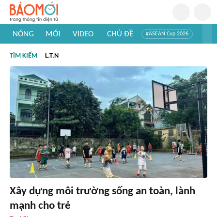
NÓNG
MỚI
VIDEO
CHỦ ĐỀ
#ASEAN Cup 2026
#Trí tuệ nhân tạo
#Mỹ - Iran
#Khám phá Việt Nam
TÌM KIẾM
L.T.N
#Khám phá thế giới
Xây dựng môi trường sống an toàn, lành
mạnh cho trẻ