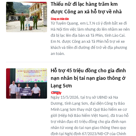
Thiếu nữ đi lạc hàng trăm km
được Công an xã hỗ trợ về nhà
Từ Tuyên Quang, em L.T.N có ý định bắt xe đi
Hà Nội tìm việc làm nhưng do lên nhầm xe nên
đã bị lạc lên địa bàn xã Tả Phìn, tỉnh Lào Cai.
Em N. được Công an xã Tả Phìn hỗ trợ vé xe
khách và tiền đi đường để trở về địa phương
an toàn.
Hỗ trợ 45 triệu đồng cho gia đình
nạn nhân bị tai nạn giao thông ở
Lạng Sơn
Ngày 15/5/2026, tại trụ sở UBND xã Na
Dương, tỉnh Lạng Sơn, đại diện Công ty Bảo
Minh Lạng Sơn thay mặt Quỹ Bảo hiểm xe cơ
giới (Hiệp hội Bảo hiểm Việt Nam), đã trao hỗ
trợ nhân đạo 45 triệu đồng cho gia đình nạn
nhân tử vong do tai nạn giao thông theo quy
định tại Nghị định 67/2023/NĐ-CP của Chính