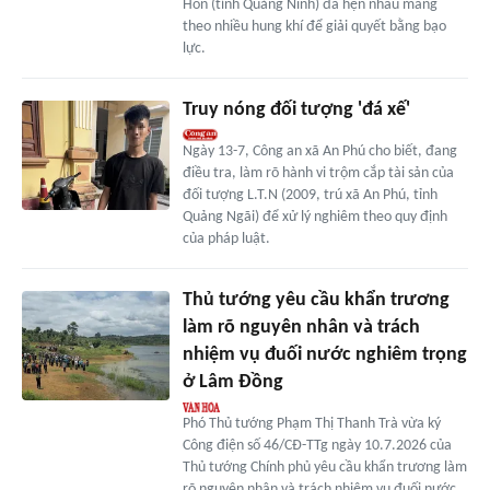
Hồn (tỉnh Quảng Ninh) đã hẹn nhau mang
theo nhiều hung khí để giải quyết bằng bạo
lực.
Truy nóng đối tượng 'đá xế'
Ngày 13-7, Công an xã An Phú cho biết, đang
điều tra, làm rõ hành vi trộm cắp tài sản của
đối tượng L.T.N (2009, trú xã An Phú, tỉnh
Quảng Ngãi) để xử lý nghiêm theo quy định
của pháp luật.
Thủ tướng yêu cầu khẩn trương
làm rõ nguyên nhân và trách
nhiệm vụ đuối nước nghiêm trọng
ở Lâm Đồng
Phó Thủ tướng Phạm Thị Thanh Trà vừa ký
Công điện số 46/CĐ-TTg ngày 10.7.2026 của
Thủ tướng Chính phủ yêu cầu khẩn trương làm
rõ nguyên nhân và trách nhiệm vụ đuối nước