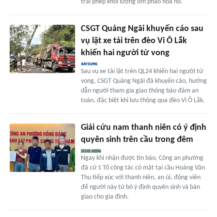
trái phép khối lượng lớn pháo hoa nổ.
CSGT Quảng Ngãi khuyến cáo sau
vụ lật xe tải trên đèo Vi Ô Lắk
khiến hai người tử vong
Sau vụ xe tải lật trên QL24 khiến hai người tử
vong, CSGT Quảng Ngãi đã khuyến cáo, hướng
dẫn người tham gia giao thông bảo đảm an
toàn, đặc biệt khi lưu thông qua đèo Vi Ô Lắk.
Giải cứu nam thanh niên có ý định
quyên sinh trên cầu trong đêm
Ngay khi nhận được tin báo, Công an phường
đã cử 1 Tổ công tác có mặt tại cầu Hoàng Văn
Thụ tiếp xúc với thanh niên, an ủi, động viên
để người này từ bỏ ý định quyên sinh và bàn
giao cho gia đình.