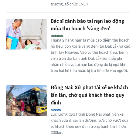
trường, tổ chức CNCH.
Bác sĩ cảnh báo tai nạn lao động
mùa thu hoạch 'vàng đen'
Tháng 2 hàng năm là mùa cao điểm thu hoạch
hồ tiêu (còn gọi là vàng đen) tại Đắk Lắk và các
tỉnh Tây Nguyên. Vào vụ thu hoạch tiêu, bệnh
viện trên địa bàn tỉnh Đắk Lắk liên tiếp ghi
nhận nhiều vụ tai nạn lao động do bị ngã khi
trèo hái hồ tiêu hoặc bị trụ tiêu đè vào người.
Đồng Nai: Xử phạt tài xế xe khách
lấn làn, chở quá khách theo quy
định
Lực lượng CSGT tỉnh Đồng Nai phát hiện xe
khách vừa đi sai làn đường, vừa chở vượt quá
số khách theo quy định trong hành trình hơn
300km.