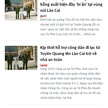
bỗng xuất hiện đầy 'bí ẩn' tại vùng
núi Lào Cai
Định bắt xe xuống Thủ đô Hà Nội tìm việc làm,
nhưng một cô gái trẻ tại Tuyên Quang đã có
màn 'quay xe' bất đắc dĩ lên thẳng vùng núi
cao Tả Phìn (Lào Cai) chỉ vì lên... nhầm xe.
Kịp thời hỗ trợ công dân đi lạc từ
Tuyên Quang lên Lào Cai trở về
nhà an toàn
Sáng 15/6, Công an xã Tả Phìn, tỉnh Lào Cai
nhận được tin báo của quần chúng nhân dân
về việc phát hiện một người nữ đi lang thang
tại khu vực thôn Giàng Tra 1. Ngay sau khi tiếp
nhận thông tin, Công an xã Tả Phìn đã nhanh
chóng có mặt, đưa công dân về trụ sở để xác
minh nhân thân, lai lịch.