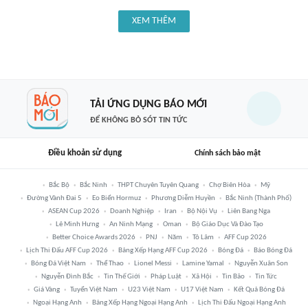
XEM THÊM
TẢI ỨNG DỤNG BÁO MỚI
ĐỂ KHÔNG BỎ SÓT TIN TỨC
Điều khoản sử dụng
Chính sách bảo mật
Bắc Bộ
Bắc Ninh
THPT Chuyên Tuyên Quang
Chợ Biên Hòa
Mỹ
Đường Vành Đai 5
Eo Biển Hormuz
Phương Diễm Huyền
Bắc Ninh (thành Phố)
ASEAN Cup 2026
Doanh Nghiệp
Iran
Bộ Nội Vụ
Liên Bang Nga
Lê Minh Hưng
An Ninh Mạng
Oman
Bộ Giáo Dục Và Đào Tạo
Better Choice Awards 2026
PNJ
Năm
Tô Lâm
AFF Cup 2026
Lịch Thi Đấu AFF Cup 2026
Bảng Xếp Hạng AFF Cup 2026
Bóng Đá
Báo Bóng Đá
Bóng Đá Việt Nam
Thể Thao
Lionel Messi
Lamine Yamal
Nguyễn Xuân Son
Nguyễn Đình Bắc
Tin Thế Giới
Pháp Luật
Xã Hội
Tin Bão
Tin Tức
Giá Vàng
Tuyển Việt Nam
U23 Việt Nam
U17 Việt Nam
Kết Quả Bóng Đá
Ngoại Hạng Anh
Bảng Xếp Hạng Ngoại Hạng Anh
Lịch Thi Đấu Ngoại Hạng Anh