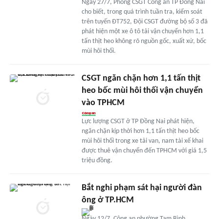
Ngày 27/7, Phòng CSGT Công an TP Đồng Nai
cho biết, trong quá trình tuần tra, kiểm soát
trên tuyến ĐT752, Đội CSGT đường bộ số 3 đã
phát hiện một xe ô tô tải vận chuyển hơn 1,1
tấn thịt heo không rõ nguồn gốc, xuất xứ, bốc
mùi hôi thối.
CSGT ngăn chặn hơn 1,1 tấn thịt
heo bốc mùi hôi thối vận chuyển
vào TPHCM
Lực lượng CSGT ở TP Đồng Nai phát hiện,
ngăn chặn kịp thời hơn 1,1 tấn thịt heo bốc
mùi hôi thối trong xe tải van, nam tài xế khai
được thuê vận chuyển đến TPHCM với giá 1,5
triệu đồng.
Bắt nghi phạm sát hại người đàn
ông ở TP.HCM
Ngày 12/7, Công an phường Tam Bình