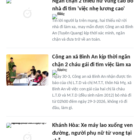
Ngăn chặn 2 thiếu nữ vùng cao bỏ
nhà đi tìm 'việc nhẹ lương cao'
Tin lời người lạ trên mạng, hai thiếu nữ rời
nhà đi làm xa, may mắn được Công an xã Bình
An (Tuyên Quang) kịp thời xác minh, ngăn
chặn và đưa trở về an toàn.
Công an xã Bình An kịp thời ngăn
chặn 2 cháu gái đi tìm việc làm xa
Ngày 30-3, Công an xã Bình An nhận được tin
báo của chị L.T.D và chị M.T.T, thôn Nà Mỵ, xã
Bình An về việc con gái của hai chị là cháu
L.T.Đ và M.T.D (đều sinh năm 2012) bỏ nhà đi
từ 02h00 đêm ngày 29-3-2026, không rõ đi
đâu, làm gì.
Khánh Hòa: Xe máy lao xuống ven
đường, người phụ nữ tử vong tại