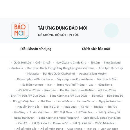
TẢI ỨNG DỤNG BÁO MỚI
ĐỂ KHÔNG BỎ SÓT TIN TỨC
Điều khoản sử dụng
Chính sách bảo mật
Quốc Hội Lào
Điểm Chuẩn
New Zealand Cindy Kiro
Tô Lâm
New Zealand
Australia
Ban Chấp Hành Trung Ương Đảng Cộng Sản Việt Nam
Chủ Tịch Quốc Hội
Malaysia
Đại Học Quốc Gia Hà Nội
Australia Sam Mostyn
Xaysomphone Phomvihane
Saysomphone Phomvihane
Trần Thanh Mẫn
Eo Biển Hormuz
Iran
Trung Học Phổ Thông
Lào
Nắng Nóng
ASEAN Cup 2026
Rửa Tiền
Đại Học Bách Khoa Hà Nội
AFF Cup 2026
Lịch Thi Đấu AFF Cup 2026
Bảng Xếp Hạng AFF Cup 2026
Bóng Đá
Báo Bóng Đá
Bóng Đá Việt Nam
Thể Thao
Lionel Messi
Lamine Yamal
Nguyễn Xuân Son
Nguyễn Đình Bắc
Tin Thế Giới
Pháp Luật
Xã Hội
Tin Bão
Tin Tức
Giá Vàng
Tuyển Việt Nam
U23 Việt Nam
U17 Việt Nam
Kết Quả Bóng Đá
Ngoại Hạng Anh
Bảng Xếp Hạng Ngoại Hạng Anh
Lịch Thi Đấu Ngoại Hạng Anh
Cúp C1
Kết Quả Vietlott Power 6/55
Kết Quả Xổ Số
Xổ Số Miền Nam
Xổ Số Miền Bắc
Xổ Số Miền Trung
Giao Thông
Thời Sự
Lịch Vạn Niên