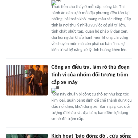
Thực tiễn cho thấy ở mỗi cấp, công tác Thi
hành án dân sự ở mỗi địa phương đều tồn tại
những 'bài toán khó' mang màu sắc riêng. Cấp
tỉnh là nơi thụ lý nhiều vụ việc có giá trị lớn,
tính chất phức tạp, quan hệ pháp lý đan xen,
đòi hỏi người Chấp hành viên không chỉ vững
về chuyên môn mà còn phải có bản lĩnh, sự
kiên trì và kỹ năng xử lý tình huống khéo léo.
Công an điều tra, làm rõ thủ đoạn
tinh vi của nhóm đối tượng trộm
cắp xe máy
hóm này chuẩn bị công cụ thô sơ như kẹp tóc
kim loại, quấn băng dính để chế thành dụng cụ
đấu nối điện, khởi động xe. Ban ngày, các đối
tượng đi khảo sát địa bàn; ban đêm lợi dụng
sơ hở để trộm cắp.
Kích hoạt 'báo động đỏ', cứu sống