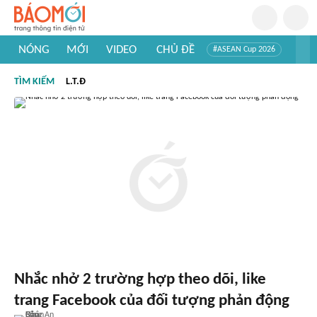
NÓNG
MỚI
VIDEO
CHỦ ĐỀ
#ASEAN Cup 2026
#Trí tuệ nhân tạo
#Mỹ - Iran
#Khám phá Việt Nam
TÌM KIẾM
L.T.Đ
#Khám phá thế giới
Nhắc nhở 2 trường hợp theo dõi, like
trang Facebook của đối tượng phản động