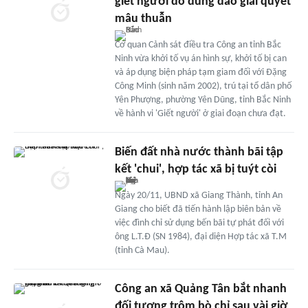
giết người do dùng dao giải quyết
mâu thuẫn
Cơ quan Cảnh sát điều tra Công an tỉnh Bắc
Ninh vừa khởi tố vụ án hình sự, khởi tố bị can
và áp dụng biện pháp tạm giam đối với Đặng
Công Minh (sinh năm 2002), trú tại tổ dân phố
Yên Phượng, phường Yên Dũng, tỉnh Bắc Ninh
về hành vi 'Giết người' ở giai đoạn chưa đạt.
Biến đất nhà nước thành bãi tập
kết 'chui', hợp tác xã bị tuýt còi
Ngày 20/11, UBND xã Giang Thành, tỉnh An
Giang cho biết đã tiến hành lập biên bản về
việc đình chỉ sử dụng bến bãi tự phát đối với
ông L.T.Đ (SN 1984), đại diện Hợp tác xã T.M
(tỉnh Cà Mau).
Công an xã Quảng Tân bắt nhanh
đối tượng trộm bò chỉ sau vài giờ