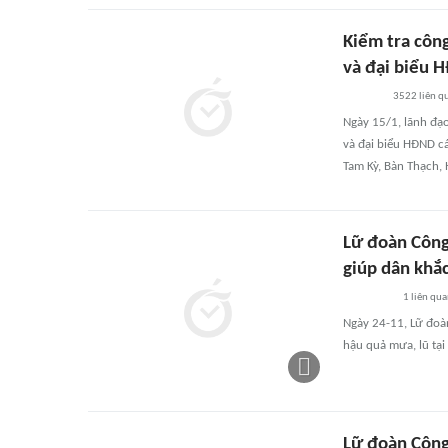
Kiểm tra công
và đại biểu 
3522
liên q
Ngày 15/1, lãnh đạo
và đại biểu HĐND cá
Tam Kỳ, Bàn Thạch,
Lữ đoàn Công
giúp dân khắ
1
liên qu
Ngày 24-11, Lữ đoàn
hậu quả mưa, lũ tại
Lữ đoàn Công