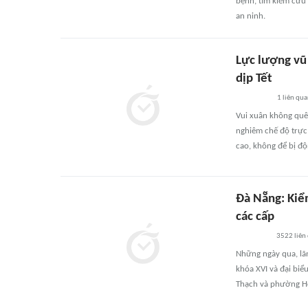
bệnh, tìm kiếm cứu 
an ninh.
Lực lượng vũ
dịp Tết
1
liên qu
Vui xuân không quên
nghiêm chế độ trực 
cao, không để bị độ
Đà Nẵng: Kiể
các cấp
3522
liên
Những ngày qua, lã
khóa XVI và đại bi
Thạch và phường Hòa