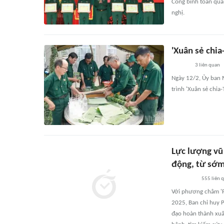
Công binh toàn quâ
nghị.
'Xuân sẻ chia
3
liên quan
Ngày 12/2, Ủy ban 
trình 'Xuân sẻ chia
Lực lượng vũ 
động, từ sớm
555
liên 
Với phương châm 'P
2025, Ban chỉ huy 
đạo hoàn thành xuất