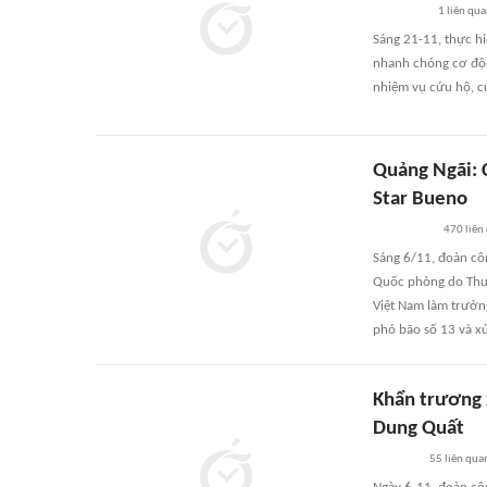
1
liên qu
Sáng 21-11, thực h
nhanh chóng cơ động
nhiệm vụ cứu hộ, c
Quảng Ngãi: C
Star Bueno
470
liên
Sáng 6/11, đoàn cô
Quốc phòng do Thư
Việt Nam làm trưởng
phó bão số 13 và xử
Khẩn trương x
Dung Quất
55
liên qua