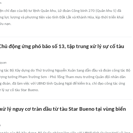
an
iện chỉ đạo của Bộ tư lệnh Quân khu, Lữ đoàn Công binh 270 (Quân khu 5) đã
 lực lượng và phương tiện vào tỉnh Đắk Lắk và Khánh Hòa, kịp thời triển khai
ứu nạn.
hủ động ứng phó bão số 13, tập trung xử lý sự cố tàu
 quan
ng tác Bộ Xây dựng do Thứ trưởng Nguyễn Xuân Sang dẫn đầu và đoàn công tác Bộ
ợng tướng Phạm Trường Sơn - Phó Tổng Tham mưu trưởng Quân đội nhân dân
 đoàn, đã làm việc với UBND tỉnh Quảng Ngãi để kiểm tra, chỉ đạo công tác ứng
 lý sự cố tàu Star Bueno.
ử lý nguy cơ tràn dầu từ tàu Star Bueno tại vùng biển
n