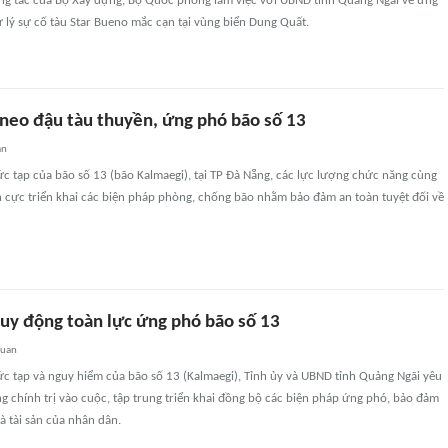
ng tác của Bộ Xây dựng, Bộ Quốc phòng làm việc với UBND tỉnh Quảng Ngãi về ứng
 lý sự cố tàu Star Bueno mắc cạn tại vùng biển Dung Quất.
neo đậu tàu thuyền, ứng phó bão số 13
an
c tạp của bão số 13 (bão Kalmaegi), tại TP Đà Nẵng, các lực lượng chức năng cùng
h cực triển khai các biện pháp phòng, chống bão nhằm bảo đảm an toàn tuyệt đối về
uy động toàn lực ứng phó bão số 13
quan
c tạp và nguy hiểm của bão số 13 (Kalmaegi), Tỉnh ủy và UBND tỉnh Quảng Ngãi yêu
g chính trị vào cuộc, tập trung triển khai đồng bộ các biện pháp ứng phó, bảo đảm
à tài sản của nhân dân.