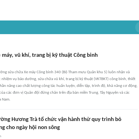
e máy, vũ khí, trang bị kỹ thuật Công binh
ởng sửa chữa Xe máy Công binh 340 (Bộ Tham mưu Quân khu 5) luôn nhận và
 nhiệm vụ bảo dưỡng, sửa chữa vũ khí, trang bị kỹ thuật (VKTBKT) công binh, thiết
phần nâng cao chất lượng công tác huấn luyện, diễn tập, trình độ, khả năng cơ động,
của các đơn vị Quân đội đứng chân trên địa bàn miền Trung, Tây Nguyên và các
a Nam.
ờng Hương Trà tổ chức vận hành thử quy trình bỏ
ng cho ngày hội non sông
n