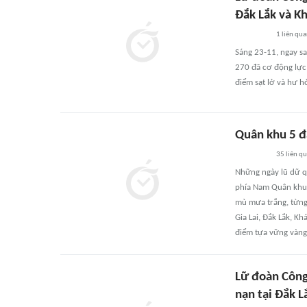
Đắk Lắk và K
1
liên qu
Sáng 23-11, ngay sa
270 đã cơ động lực 
điểm sạt lở và hư h
Quân khu 5 đ
35
liên q
Những ngày lũ dữ q
phía Nam Quân khu 5
mù mưa trắng, từng
Gia Lai, Đắk Lắk, K
điểm tựa vững vàng
Lữ đoàn Công
nạn tại Đắk 