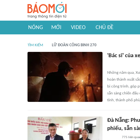
NÓNG
MỚI
VIDEO
CHỦ ĐỀ
TÌM KIẾM
LỮ ĐOÀN CÔNG BINH 270
'Bác sĩ' của x
Những năm qua, Xư
hoàn thành xuất sắc
bị công trình, góp 
sẵn sàng chiến đấu 
tỉnh, thành phố phí
Đà Nẵng: Phư
phiếu, sẵn sà
775
liên qua