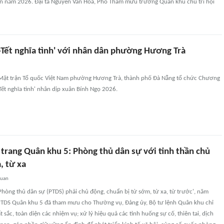
n năm 2026. Đại tá Nguyễn Văn Hòa, Phó Tham mưu trưởng Quân khu chủ trì hội
-Tết nghĩa tình' với nhân dân phường Hương Trà
Mặt trận Tổ quốc Việt Nam phường Hương Trà, thành phố Đà Nẵng tổ chức Chương
-Tết nghĩa tình' nhân dịp xuân Bính Ngọ 2026.
trang Quân khu 5: Phòng thủ dân sự với tinh thần chủ
, từ xa
quan
hòng thủ dân sự (PTDS) phải chủ động, chuẩn bị từ sớm, từ xa, từ trước', năm
PTDS Quân khu 5 đã tham mưu cho Thường vụ, Đảng ủy, Bộ tư lệnh Quân khu chỉ
 sắc, toàn diện các nhiệm vụ; xử lý hiệu quả các tình huống sự cố, thiên tai, dịch