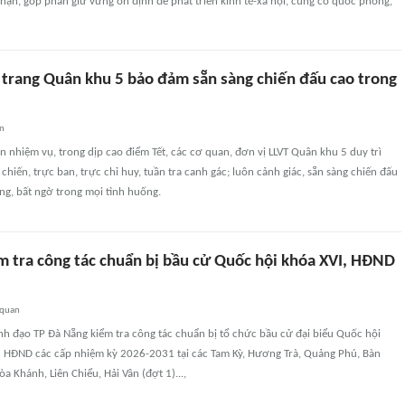
nạn, góp phần giữ vững ổn định để phát triển kinh tế-xã hội, củng cố quốc phòng,
 trang Quân khu 5 bảo đảm sẵn sàng chiến đấu cao trong
an
 nhiệm vụ, trong dịp cao điểm Tết, các cơ quan, đơn vị LLVT Quân khu 5 duy trì
chiến, trực ban, trực chỉ huy, tuần tra canh gác; luôn cảnh giác, sẵn sàng chiến đấu
ng, bất ngờ trong mọi tình huống.
m tra công tác chuẩn bị bầu cử Quốc hội khóa XVI, HĐND
 quan
nh đạo TP Đà Nẵng kiểm tra công tác chuẩn bị tổ chức bầu cử đại biểu Quốc hội
ểu HĐND các cấp nhiệm kỳ 2026-2031 tại các Tam Kỳ, Hương Trà, Quảng Phú, Bàn
 Khánh, Liên Chiểu, Hải Vân (đợt 1)...,