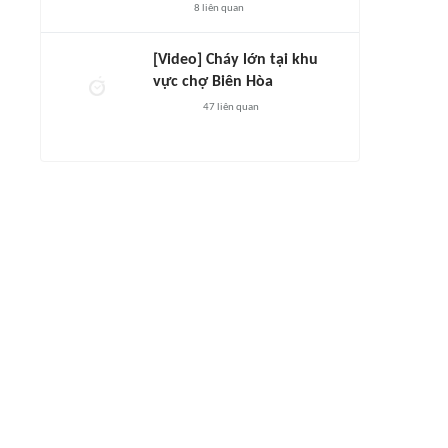
8
liên quan
[Video] Cháy lớn tại khu
vực chợ Biên Hòa
47
liên quan