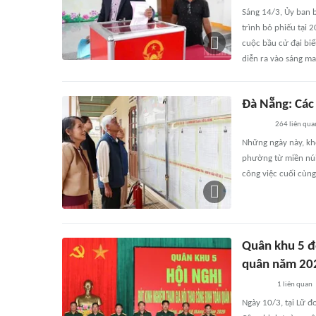
Sáng 14/3, Ủy ban 
trình bỏ phiếu tại 
cuộc bầu cử đại bi
diễn ra vào sáng ma
Đà Nẵng: Các
264
liên qua
Những ngày này, khô
phường từ miền núi
công việc cuối cùn
Quân khu 5 đo
quân năm 20
1
liên quan
Ngày 10/3, tại Lữ đ