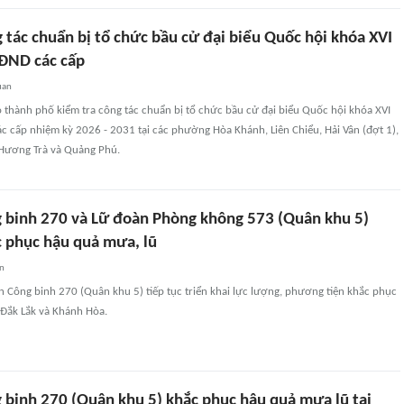
 tác chuẩn bị tổ chức bầu cử đại biểu Quốc hội khóa XVI
HĐND các cấp
uan
 thành phố kiểm tra công tác chuẩn bị tổ chức bầu cử đại biểu Quốc hội khóa XVI
c cấp nhiệm kỳ 2026 - 2031 tại các phường Hòa Khánh, Liên Chiểu, Hải Vân (đợt 1),
 Hương Trà và Quảng Phú.
 binh 270 và Lữ đoàn Phòng không 573 (Quân khu 5)
c phục hậu quả mưa, lũ
an
 Công binh 270 (Quân khu 5) tiếp tục triển khai lực lượng, phương tiện khắc phục
 Đắk Lắk và Khánh Hòa.
 binh 270 (Quân khu 5) khắc phục hậu quả mưa lũ tại