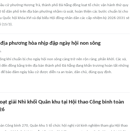
bầu cử phường Hương Trà, thành phố Đà Nẵng đồng loạt tổ chức vận hành thử quy
20 tổ dân phố trên địa bàn phường nhằm rà soát, hoàn thiện các bước chuẩn bị cho
ểu Quốc hội khóa XVI và đại biểu Hội đồng nhân dân các cấp nhiệm kỳ 2026-2031 sẽ
i (15/3).
 địa phương hòa nhịp đập ngày hội non sông
n
ng khí chuẩn bị cho ngày hội non sông càng trở nên rộn ràng, phấn khởi. Các xã,
 đến đồng bằng trên địa bàn thành phố Đà Nẵng đang khẩn trương hoàn tất những
g để bảo đảm ngày bầu cử được diễn ra an toàn, dân chủ, đúng quy định.
ạt giải Nhì khối Quân khu tại Hội thao Công binh toàn
26
oàn Công binh 270, Quân khu 5 tổ chức hội nghị rút kinh nghiệm tham gia Hội thao