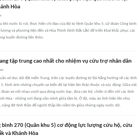
hánh Hòa
an
u khi nước lũ rút, thực hiện chỉ đạo của Bộ tư lệnh Quân khu 5, Lữ đoàn Công binh
lượng và phương tiện đến xã Hòa Thịnh (tỉnh Đắk Lắk) để triển khai khắc phục các
ỏng tuyến đường liên thôn.
ang tập trung cao nhất cho nhiệm vụ cứu trợ nhân dân
uan
uần xé dọc dải đất miền Trung, trên các tuyến đường từ Đà Nẵng hướng về các tỉnh
, hình ảnh những chuyến xe biển đỏ lại hiện lên thân thuộc và xúc động. Giữa mịt
 đoàn xe nối nhau vượt qua dòng nước bạc, đưa cán bộ, chiến sĩ đến với các tỉnh
hánh Hòa - những nơi đang oằn mình giữa tâm lũ. Ở đó, màu áo lính hiện lên như
, nâng đỡ tinh thần để người thắp lên niềm tin giữa những ngày nước dữ.
 binh 270 (Quân khu 5) cơ động lực lượng cứu hộ, cứu
Lắk và Khánh Hòa