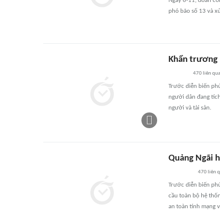
Ngày 6-11, đoàn cô
phó bão số 13 và xử
Khẩn trương 
470
liên qu
Trước diễn biến phứ
người dân đang tíc
người và tài sản.
Quảng Ngãi h
470
liên 
Trước diễn biến phứ
cầu toàn bộ hệ thốn
an toàn tính mạng v