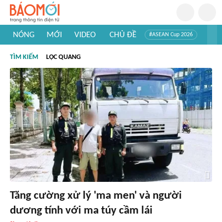
NÓNG
MỚI
VIDEO
CHỦ ĐỀ
#ASEAN Cup 2026
#Trí tuệ nhân tạo
#Mỹ - Iran
#Khám phá Việt Nam
TÌM KIẾM
LỘC QUANG
#Khám phá thế giới
Tăng cường xử lý 'ma men' và người
dương tính với ma túy cầm lái