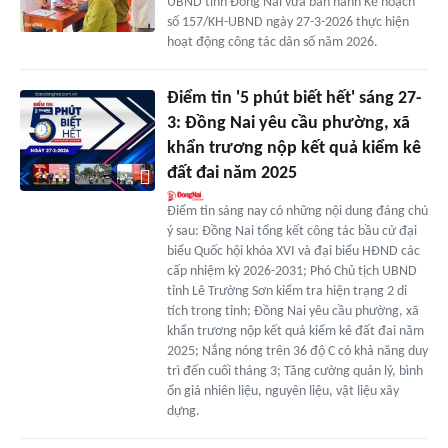
UBND tỉnh Đồng Nai vừa ban hành Kế hoạch
số 157/KH-UBND ngày 27-3-2026 thực hiện
hoạt động công tác dân số năm 2026.
Điểm tin '5 phút biết hết' sáng 27-
3: Đồng Nai yêu cầu phường, xã
khẩn trương nộp kết quả kiểm kê
đất đai năm 2025
Điểm tin sáng nay có những nội dung đáng chú
ý sau: Đồng Nai tổng kết công tác bầu cử đại
biểu Quốc hội khóa XVI và đại biểu HĐND các
cấp nhiệm kỳ 2026-2031; Phó Chủ tịch UBND
tỉnh Lê Trường Sơn kiểm tra hiện trạng 2 di
tích trong tỉnh; Đồng Nai yêu cầu phường, xã
khẩn trương nộp kết quả kiểm kê đất đai năm
2025; Nắng nóng trên 36 độ C có khả năng duy
trì đến cuối tháng 3; Tăng cường quản lý, bình
ổn giá nhiên liệu, nguyên liệu, vật liệu xây
dựng.