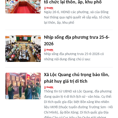
tổ chức lại thôn, ấp, khu phố
Ngày 26-6, HĐND các phường, xã của Đồng
Nai thông qua nghị quyết về sắp xếp, tổ chức
lại thôn, ấp, khu phố
Nhịp sống địa phương trưa 25-6-
2026
Nhịp sống địa phương trưa 25-6-2026 có
những nội dung đáng chú ý sau:
Xã Lộc Quang chú trọng bảo tồn,
phát huy giá trị di tích
Thông tin từ UBND xã Lộc Quang, địa phương
đang quản lý 4 di tích lịch sử - văn hóa. Cụ thể:
Di tích quốc gia đặc biệt Bồn xăng kho nhiên
liệu VK98 (thuộc tuyến đường Trường Sơn - Hồ
Chí Minh), ấp Bồn Xăng; Di tích quốc gia Địa
điểm Căn cứ Cục Hậu cần Quân giải phóng