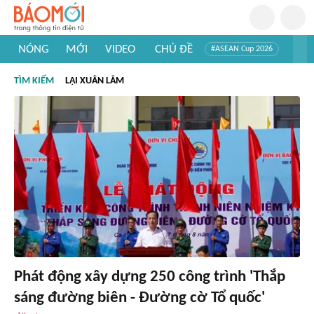
NÓNG
MỚI
VIDEO
CHỦ ĐỀ
#ASEAN Cup 2026
#Trí tuệ nhân tạo
#Mỹ - Iran
#Khám phá Việt Nam
TÌM KIẾM
LẠI XUÂN LÂM
#Khám phá thế giới
Phát động xây dựng 250 công trình 'Thắp
sáng đường biên - Đường cờ Tổ quốc'