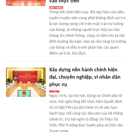
vào thực tiễn
Trong bối cảnh hiện nay, đội ngũ báo cáo viên,
tuyên truyền viên càng phải khẳng định vai trò
là lực lượng nòng cốt trên mặt trận tư tưởng
của Đảng; là những người trực tiếp lan tỏa
thông tin chính thống, củng cố niềm tin xã hội,
định hướng dư luận, bảo vệ nền tảng tư tưởng
của Đảng và đấu tranh phản bác các quan
điểm sai trái, thù địch.
Xây dựng nền hành chính hiện
đại, chuyên nghiệp, vì nhân dân
phục vụ
Ngày 19/6, tại Hà Nội, Đảng ủy Chính phủ tổ
chức Hội nghị tổng kết thực hiện Quyết định
số 23-QĐ/TW của Bộ Chính trị về việc ban
hành Quy chế công tác dân vận của hệ thống
chính trị. Dự hội nghị có đồng chí Triệu Tài
Vinh, Phó Trưởng Ban Tuyên giáo và Dân vận
Trung ương.