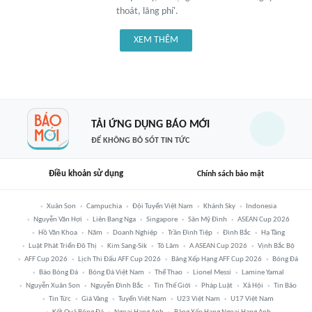
thoát, lãng phí'.
XEM THÊM
TẢI ỨNG DỤNG BÁO MỚI
ĐỂ KHÔNG BỎ SÓT TIN TỨC
Điều khoản sử dụng
Chính sách bảo mật
Xuân Son
Campuchia
Đội Tuyển Việt Nam
Khánh Sky
Indonesia
Nguyễn Văn Hợi
Liên Bang Nga
Singapore
Sân Mỹ Đình
ASEAN Cup 2026
Hồ Văn Khoa
Năm
Doanh Nghiệp
Trần Đình Tiệp
Đình Bắc
Hạ Tầng
Luật Phát Triển Đô Thị
Kim Sang-Sik
Tô Lâm
A ASEAN Cup 2026
Vịnh Bắc Bộ
AFF Cup 2026
Lịch Thi Đấu AFF Cup 2026
Bảng Xếp Hạng AFF Cup 2026
Bóng Đá
Báo Bóng Đá
Bóng Đá Việt Nam
Thể Thao
Lionel Messi
Lamine Yamal
Nguyễn Xuân Son
Nguyễn Đình Bắc
Tin Thế Giới
Pháp Luật
Xã Hội
Tin Bão
Tin Tức
Giá Vàng
Tuyển Việt Nam
U23 Việt Nam
U17 Việt Nam