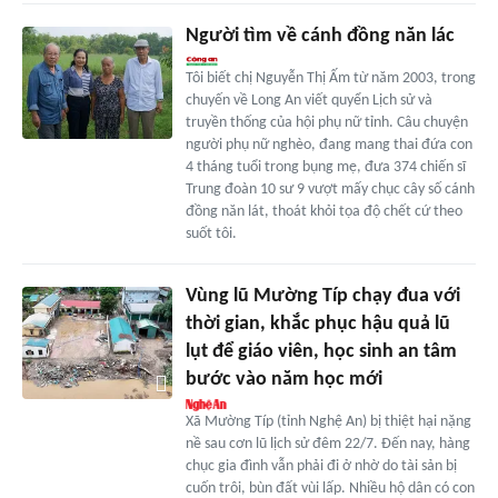
Người tìm về cánh đồng năn lác
Tôi biết chị Nguyễn Thị Ấm từ năm 2003, trong
chuyến về Long An viết quyển Lịch sử và
truyền thống của hội phụ nữ tỉnh. Câu chuyện
người phụ nữ nghèo, đang mang thai đứa con
4 tháng tuổi trong bụng mẹ, đưa 374 chiến sĩ
Trung đoàn 10 sư 9 vượt mấy chục cây số cánh
đồng năn lát, thoát khỏi tọa độ chết cứ theo
suốt tôi.
Vùng lũ Mường Típ chạy đua với
thời gian, khắc phục hậu quả lũ
lụt để giáo viên, học sinh an tâm
bước vào năm học mới
Xã Mường Típ (tỉnh Nghệ An) bị thiệt hại nặng
nề sau cơn lũ lịch sử đêm 22/7. Đến nay, hàng
chục gia đình vẫn phải đi ở nhờ do tài sản bị
cuốn trôi, bùn đất vùi lấp. Nhiều hộ dân có con