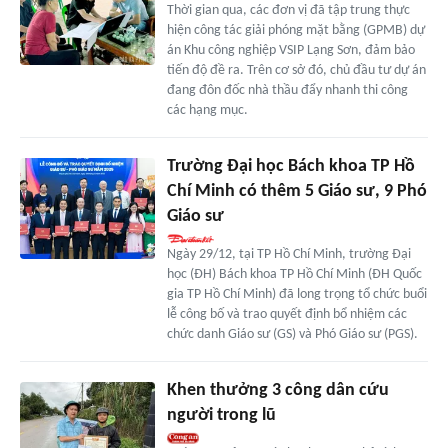
Thời gian qua, các đơn vị đã tập trung thực
hiện công tác giải phóng mặt bằng (GPMB) dự
án Khu công nghiệp VSIP Lạng Sơn, đảm bảo
tiến độ đề ra. Trên cơ sở đó, chủ đầu tư dự án
đang đôn đốc nhà thầu đẩy nhanh thi công
các hạng mục.
Trường Đại học Bách khoa TP Hồ
Chí Minh có thêm 5 Giáo sư, 9 Phó
Giáo sư
Ngày 29/12, tại TP Hồ Chí Minh, trường Đại
học (ĐH) Bách khoa TP Hồ Chí Minh (ĐH Quốc
gia TP Hồ Chí Minh) đã long trọng tổ chức buổi
lễ công bố và trao quyết định bổ nhiệm các
chức danh Giáo sư (GS) và Phó Giáo sư (PGS).
Khen thưởng 3 công dân cứu
người trong lũ