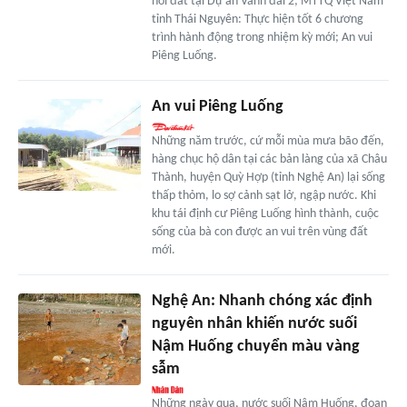
hồi đất tại Dự án Vành đai 2; MTTQ Việt Nam
tỉnh Thái Nguyên: Thực hiện tốt 6 chương
trình hành động trong nhiệm kỳ mới; An vui
Piêng Luống.
An vui Piêng Luống
Những năm trước, cứ mỗi mùa mưa bão đến,
hàng chục hộ dân tại các bản làng của xã Châu
Thành, huyện Quỳ Hợp (tỉnh Nghệ An) lại sống
thấp thỏm, lo sợ cảnh sạt lở, ngập nước. Khi
khu tái định cư Piêng Luống hình thành, cuộc
sống của bà con được an vui trên vùng đất
mới.
Nghệ An: Nhanh chóng xác định
nguyên nhân khiến nước suối
Nậm Huống chuyển màu vàng
sẫm
Những ngày qua, nước suối Nậm Huống, đoạn