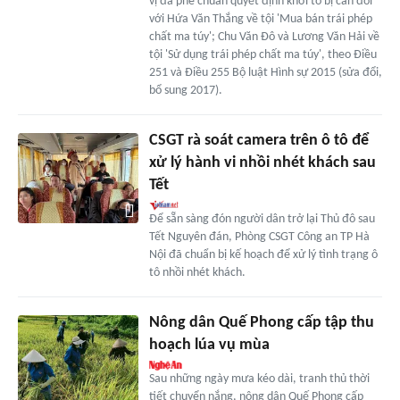
vị đã phê chuẩn quyết định khởi tố bị can đối
với Hứa Văn Thắng về tội 'Mua bán trái phép
chất ma túy'; Chu Văn Đô và Lương Văn Hải về
tội 'Sử dụng trái phép chất ma túy', theo Điều
251 và Điều 255 Bộ luật Hình sự 2015 (sửa đổi,
bổ sung 2017).
CSGT rà soát camera trên ô tô để
xử lý hành vi nhồi nhét khách sau
Tết
Để sẵn sàng đón người dân trở lại Thủ đô sau
Tết Nguyên đán, Phòng CSGT Công an TP Hà
Nội đã chuẩn bị kế hoạch để xử lý tình trạng ô
tô nhồi nhét khách.
Nông dân Quế Phong cấp tập thu
hoạch lúa vụ mùa
Sau những ngày mưa kéo dài, tranh thủ thời
tiết chuyển nắng, nông dân Quế Phong cấp