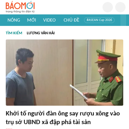
NÓNG
MỚI
VIDEO
CHỦ ĐỀ
#ASEAN Cup 2026
#Trí tuệ nhân tạo
#Mỹ - Iran
#Khám phá Việt Nam
TÌM KIẾM
LƯƠNG VĂN HẢI
#Khám phá thế giới
Khởi tố người đàn ông say rượu xông vào
trụ sở UBND xã đập phá tài sản