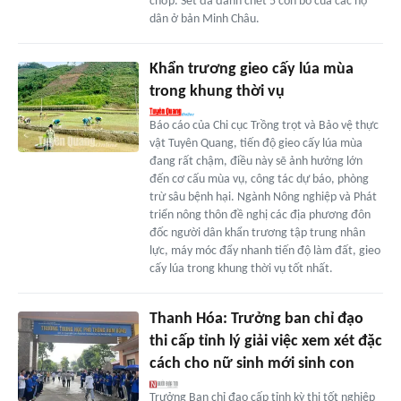
chớp. Sét đã đánh chết 5 con bò của các hộ
dân ở bản Minh Châu.
Khẩn trương gieo cấy lúa mùa
trong khung thời vụ
Báo cáo của Chi cục Trồng trọt và Bảo vệ thực
vật Tuyên Quang, tiến độ gieo cấy lúa mùa
đang rất chậm, điều này sẽ ảnh hưởng lớn
đến cơ cấu mùa vụ, công tác dự báo, phòng
trừ sâu bệnh hại. Ngành Nông nghiệp và Phát
triển nông thôn đề nghị các địa phương đôn
đốc người dân khẩn trương tập trung nhân
lực, máy móc đẩy nhanh tiến độ làm đất, gieo
cấy lúa trong khung thời vụ tốt nhất.
Thanh Hóa: Trưởng ban chỉ đạo
thi cấp tỉnh lý giải việc xem xét đặc
cách cho nữ sinh mới sinh con
Trưởng Ban chỉ đạo cấp tỉnh kỳ thi tốt nghiệp