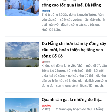
công cao tốc qua Huế, Đà Nẵng
Thứ trưởng Bộ Xây dựng Nguyễn Tường Văn
yêu cầu sớm xử lý các vướng mắc, đẩy nhanh
giải ngân vốn đầu tư công các cao tốc qua
Huế, Đà Nẵng.
Đà Nẵng chi hơn trăm tỷ đồng xây
cầu mới, hoàn thiện hạ tầng ven
sông Cổ Cò
Không chỉ dừng lại ở việc 'thêm một lối đi', cầu
Đồng Nò 2 hướng tới việc hoàn thiện kết nối
giữa hai bờ sông – nơi các khu đô thị mới, khu
dân cư hiện hữu và không gian du lịch ven sông
đang đan xen nhưng còn thiếu sự liền mạch.
Quanh sân ga, là những đô thị...
VHXQ - Bức tranh quy hoạch đô thị Đà Nẵng