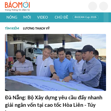
NÓNG
MỚI
VIDEO
CHỦ ĐỀ
#ASEAN Cup 2026
#Trí tuệ nhân tạo
#Mỹ - Iran
#Khám phá Việt Nam
TÌM KIẾM
LƯƠNG THẠCH VỸ
#Khám phá thế giới
Đà Nẵng: Bộ Xây dựng yêu cầu đẩy nhanh
giải ngân vốn tại cao tốc Hòa Liên - Túy