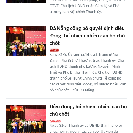
chốt là Giám đốc Sở Tư pháp, Phó giám đốc Sở
GTVT, Chủ tịch UBND quận Cẩm Lệ và Phó
trưởng ban Nội chính Thành ủy.
Đà Nẵng công bố quyết định điều
động, bổ nhiệm nhiều cán bộ chủ
chốt
Sáng 31-5, Ủy viên dự khuyết Trung ương
Đảng, Phó Bí thư Thường trực Thành ủy, Chủ
tịch HĐND thành phố Lương Nguyễn Minh
Triết và Phó Bí thư Thành ủy, Chủ tịch UBND
thành phố Lê Trung Chinh chủ trì lễ công bố
các quyết định điều động, bổ nhiệm nhiều cán
bộ chủ chốt… của Đà Nẵng.
Điều động, bổ nhiệm nhiều cán bộ
chủ chốt
Ngày 31-5, Thành ủy và UBND thành phố tổ
chức hội nghị công tác cán bộ. Ủy viên dự