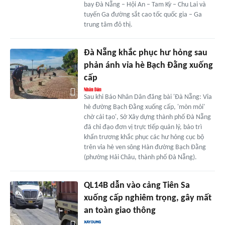
bay Đà Nẵng – Hội An – Tam Kỳ – Chu Lai và
tuyến Ga đường sắt cao tốc quốc gia – Ga
trung tâm đô thị.
Đà Nẵng khắc phục hư hỏng sau
phản ánh vỉa hè Bạch Đằng xuống
cấp
Sau khi Báo Nhân Dân đăng bài 'Đà Nẵng: Vỉa
hè đường Bạch Đằng xuống cấp, 'mòn mỏi'
chờ cải tạo', Sở Xây dựng thành phố Đà Nẵng
đã chỉ đạo đơn vị trực tiếp quản lý, bảo trì
khẩn trương khắc phục các hư hỏng cục bộ
trên vỉa hè ven sông Hàn đường Bạch Đằng
(phường Hải Châu, thành phố Đà Nẵng).
QL14B dẫn vào cảng Tiên Sa
xuống cấp nghiêm trọng, gây mất
an toàn giao thông