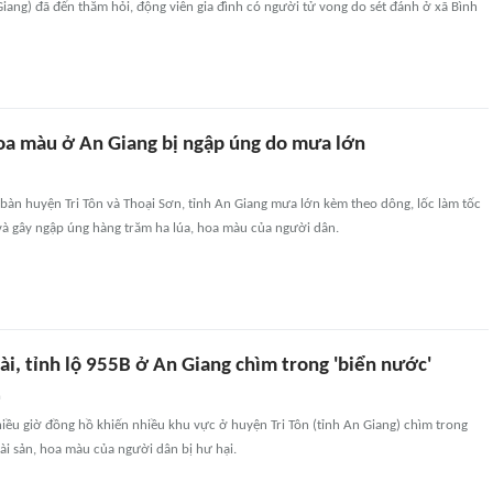
iang) đã đến thăm hỏi, động viên gia đình có người tử vong do sét đánh ở xã Bình
hoa màu ở An Giang bị ngập úng do mưa lớn
 bàn huyện Tri Tôn và Thoại Sơn, tỉnh An Giang mưa lớn kèm theo dông, lốc làm tốc
và gây ngập úng hàng trăm ha lúa, hoa màu của người dân.
i, tỉnh lộ 955B ở An Giang chìm trong 'biển nước'
n
ều giờ đồng hồ khiến nhiều khu vực ở huyện Tri Tôn (tỉnh An Giang) chìm trong
tài sản, hoa màu của người dân bị hư hại.