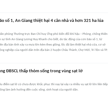
 số 1, An Giang thiệt hại 4 căn nhà và hơn 321 ha lúa
Văn phòng Thường trực Ban Chỉ huy Ứng phó biến đổi khí hậu – Phòng, chống thiên
n sự tỉnh An Giang Lương Huy Khanh cho biết, do tác động của cơn bão số 1, từ
rên địa bàn tỉnh xảy ra mưa lớn kèm theo giông, lốc đã làm thiệt hại nhà cửa, cơ sở
 nông nghiệp của người dân trên địa bàn 2 huyện Châu Thành, Chợ Mới, Tri Tôn và TP.
ng ĐBSCL thấp thỏm sống trong vùng sạt lở
n
u điểm sạt lở cũ chưa được khắc phục thì nay lại xảy ra nhiều vụ sạt lở lớn liên tiếp
sông làm ảnh hưởng đến cuộc sống, sinh hoạt của người dân.