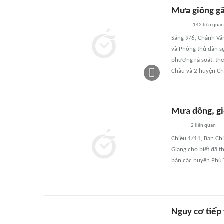
Mưa giông gây
142
liên quan
Sáng 9/6, Chánh Vă
và Phòng thủ dân sự
phương rà soát, the
Châu và 2 huyện Ch
Mưa dông, gió
2
liên quan
Chiều 1/11, Ban Chỉ
Giang cho biết đã t
bàn các huyện Phú T
Nguy cơ tiếp 