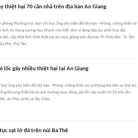
 thiệt hại 70 căn nhà trên địa bàn An Giang
n phòng Thường trực Ban Chỉ huy Ứng phó biến đổi khí hậu - Phòng, chống thiên tai
 tỉnh An Giang Lương Huy Khanh cho biết, đơn vị đang tiếp tục phối hợp địa
o dõi, cập nhật tình hình thiệt hại do mưa, giông trên địa bàn TP. Châu Đốc, TX. Tân
âu Phú, Phú Tân.
 lốc gây nhiều thiệt hại tại An Giang
 huy Ứng phó biến đổi khí hậu - Phòng, chống thiên tai và Phòng thủ dân sự tỉnh An
hống kê xong thiệt hại do ảnh hưởng mưa, dông, gió lốc xảy ra tối 31/10 trên địa
ân, An Phú và thị xã Tân Châu.
tục sạt lở đá trên núi Ba Thê