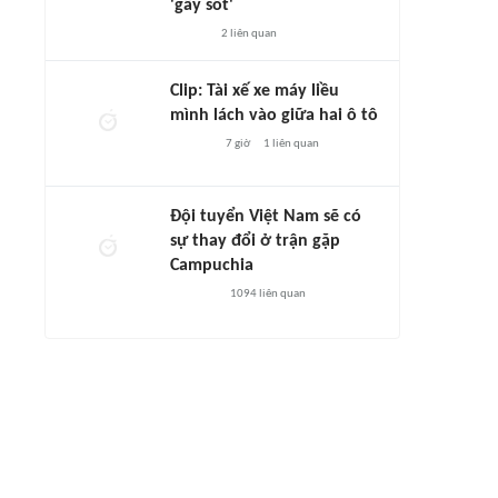
'gây sốt'
2
liên quan
Clip: Tài xế xe máy liều
mình lách vào giữa hai ô tô
7 giờ
1
liên quan
Đội tuyển Việt Nam sẽ có
sự thay đổi ở trận gặp
Campuchia
1094
liên quan