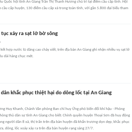
u Quốc hội tỉnh An Giang Trần Thị Thanh Hương chủ trì tại điểm cầu cấp tỉnh. Hội
m cầu cấp huyện, 130 điểm cầu cấp xã trong toàn tỉnh, với gần 5.800 đại biểu tham
 tục xảy ra sạt lở bờ sông
n
kết hợp nước lũ dâng cao chảy xiết, trên địa bàn An Giang ghi nhận nhiều vụ sạt lở
ều dài hàng chục mét.
dân khắc phục thiệt hại do dông lốc tại An Giang
ơng Huy Khanh, Chánh Văn phòng Ban chỉ huy Ứng phó biến đổi khí hậu - Phòng
Phòng thủ dân sự tỉnh An Giang cho biết: Chính quyền huyện Thoại Sơn đã huy động
ùng người dân 8 xã, thị trấn trên địa bàn huyện đã khẩn trương dọn dẹp, khắc phục
ưa, dông, lốc xoáy xảy ra trên địa bàn huyện rạng sáng 27/7.