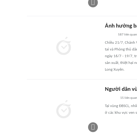
Ảnh hưởng bão
587
liên quan
Chiều 21/7, Chánh 
tai và Phòng thủ dâ
ngày 16/7 - 19/7, t
sản xuất, thiệt hại
Long Xuyên.
Người dân vù
15
liên qua
Tại vùng ĐBSCL, nhiề
ở các khu vực ven 