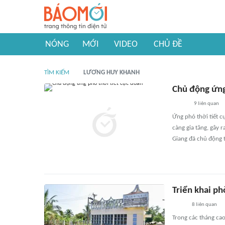
NÓNG
MỚI
VIDEO
CHỦ ĐỀ
TÌM KIẾM
LƯƠNG HUY KHANH
Chủ động ứng
9
liên quan
Ứng phó thời tiết c
càng gia tăng, gây 
Giang đã chủ động t
Triển khai p
8
liên quan
Trong các tháng ca