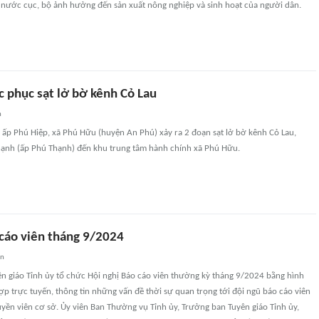
u nước cục, bộ ảnh hưởng đến sản xuất nông nghiệp và sinh hoạt của người dân.
c phục sạt lở bờ kênh Cỏ Lau
n
 ấp Phú Hiệp, xã Phú Hữu (huyện An Phú) xảy ra 2 đoạn sạt lở bờ kênh Cỏ Lau,
ạnh (ấp Phú Thạnh) đến khu trung tâm hành chính xã Phú Hữu.
 cáo viên tháng 9/2024
an
ên giáo Tỉnh ủy tổ chức Hội nghị Báo cáo viên thường kỳ tháng 9/2024 bằng hình
hợp trực tuyến, thông tin những vấn đề thời sự quan trọng tới đội ngũ báo cáo viên
uyền viên cơ sở. Ủy viên Ban Thường vụ Tỉnh ủy, Trưởng ban Tuyên giáo Tỉnh ủy,