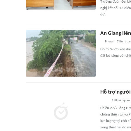
Trưởng đoàn Đại biể
nghị kết nối 13 điể
dự.
An Giang liên
Bnews
7
liên qua
Do mưa lớn kéo dài 
đất bờ sông với chi
Hỗ trợ người 
150
liên quan
Chiều 27/7, ông Lư
chống thiên tai và 
lực lượng tại chỗ c
xong thiệt hại do m