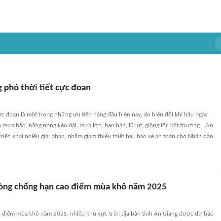
 phó thời tiết cực đoan
ực đoan là một trong những ưu tiên hàng đầu hiện nay, do biến đổi khí hậu ngày
ra mưa bão, nắng nóng kéo dài, mưa lớn, hạn hán, lũ lụt, giông lốc bất thường… An
riển khai nhiều giải pháp, nhằm giảm thiểu thiệt hại, bảo vệ an toàn cho Nhân dân.
hòng chống hạn cao điểm mùa khô năm 2025
o điểm mùa khô năm 2025, nhiều khu vực trên địa bàn tỉnh An Giang được dự báo