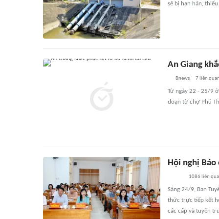
sẽ bị hạn hán, thiế
An Giang khắ
Bnews
7
liên qua
Từ ngày 22 - 25/9 ở
đoạn từ chợ Phú Th
Hội nghị Báo
1086
liên qu
Sáng 24/9, Ban Tuy
thức trực tiếp kết 
các cấp và tuyên tr