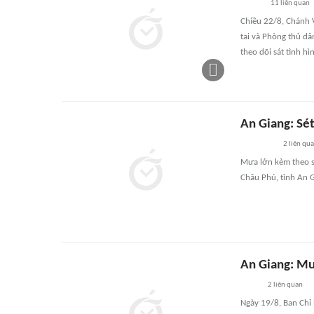
11
liên quan
Chiều 22/8, Chánh 
tai và Phòng thủ dâ
theo dõi sát tình hì
An Giang: Sé
2
liên qu
Mưa lớn kèm theo s
Châu Phú, tỉnh An G
An Giang: Mư
2
liên quan
Ngày 19/8, Ban Chỉ 