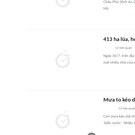
Châu Phú (tỉnh An G
Mỹ.
413 ha lúa, 
12
liên quan
Ngày 30/7, trên địa
mái nhiều nhà cửa 
Mưa to kéo dà
12
liên qua
Cơn mưa kéo dài nhi
'biển nước'. Nhiều 