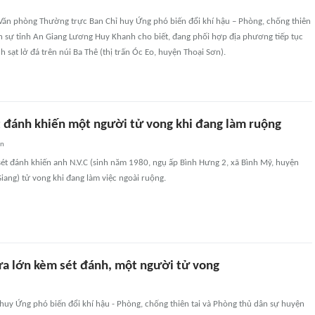
Văn phòng Thường trực Ban Chỉ huy Ứng phó biến đổi khí hậu – Phòng, chống thiên
n sự tỉnh An Giang Lương Huy Khanh cho biết, đang phối hợp địa phương tiếp tục
nh sạt lở đá trên núi Ba Thê (thị trấn Óc Eo, huyện Thoại Sơn).
t đánh khiến một người tử vong khi đang làm ruộng
an
ét đánh khiến anh N.V.C (sinh năm 1980, ngụ ấp Bình Hưng 2, xã Bình Mỹ, huyện
iang) tử vong khi đang làm việc ngoài ruộng.
a lớn kèm sét đánh, một người tử vong
huy Ứng phó biến đổi khí hậu - Phòng, chống thiên tai và Phòng thủ dân sự huyện