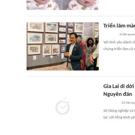
Triển lãm mà
6
liên quan
Với tình yêu dành c
chúng triển lãm cá 
Gia Lai di dờ
Nguyên đán
22
liên q
Sở Nông nghiệp và M
tai, với tổng kinh p