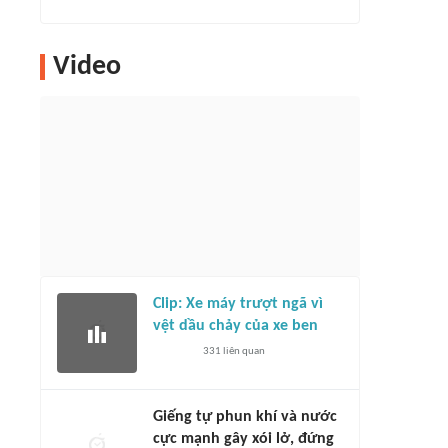
Video
Clip: Xe máy trượt ngã vì
vệt dầu chảy của xe ben
331
liên quan
Giếng tự phun khí và nước
cực mạnh gây xói lở, đứng