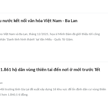
u nước kết nối văn hóa Việt Nam - Ba Lan
ho Việt Nam và Ba Lan, tháng 12/2025, họa sĩ Minh Đàm đã giới thiệu tới công
nhân 'Danh tính hình thành' tại Văn Miếu - Quốc Tử Giám.
i 1.861 hộ dân vùng thiên tai đến nơi ở mới trước Tết
uan
ôi trường tỉnh Gia Lai đề xuất xây dựng 16 khu vực để ổn định dân cư vùng thiên
hí hơn 1.840,5 tỉ đồng.