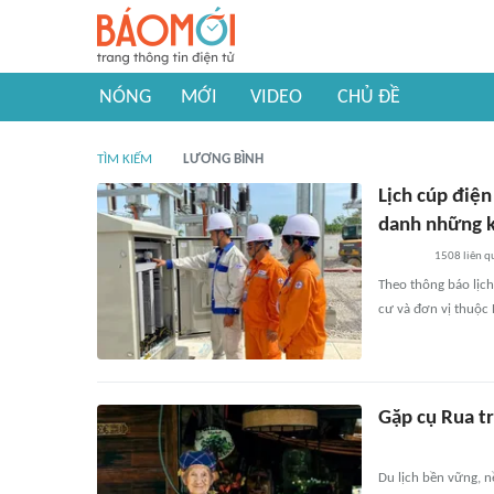
NÓNG
MỚI
VIDEO
CHỦ ĐỀ
TÌM KIẾM
LƯƠNG BÌNH
Lịch cúp điệ
danh những k
1508
liên q
Theo thông báo lịc
cư và đơn vị thuộc 
Gặp cụ Rua tr
Du lịch bền vững, 