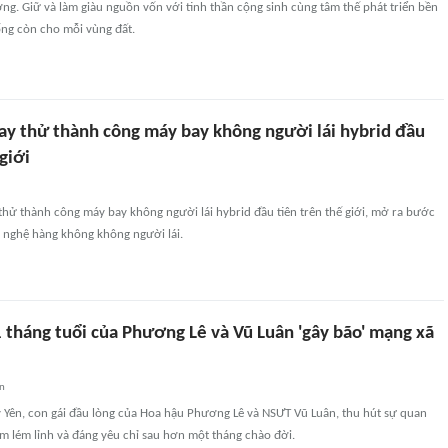
g. Giữ và làm giàu nguồn vốn với tinh thần cộng sinh cùng tâm thế phát triển bền
ống còn cho mỗi vùng đất.
ay thử thành công máy bay không người lái hybrid đầu
giới
hử thành công máy bay không người lái hybrid đầu tiên trên thế giới, mở ra bước
g nghệ hàng không không người lái.
 tháng tuổi của Phương Lê và Vũ Luân 'gây bão' mạng xã
an
 Yên, con gái đầu lòng của Hoa hậu Phương Lê và NSƯT Vũ Luân, thu hút sự quan
ảm lém lỉnh và đáng yêu chỉ sau hơn một tháng chào đời.