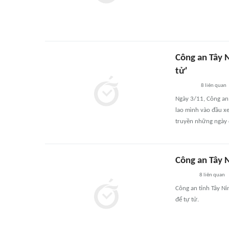
Công an Tây N
tử'
8
liên quan
Ngày 3/11, Công an 
lao mình vào đầu xe
truyền những ngày 
Công an Tây N
8
liên quan
Công an tỉnh Tây Ni
để tự tử.