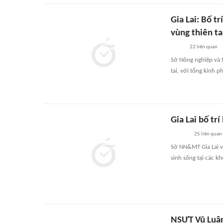
Gia Lai: Bố t
vùng thiên ta
22
liên quan
Sở Nông nghiệp và M
tai, với tổng kinh p
Gia Lai bố tr
25
liên quan
Sở NN&MT Gia Lai v
sinh sống tại các k
NSƯT Vũ Luân