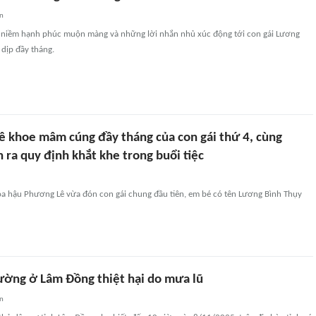
an
ẻ niềm hạnh phúc muộn màng và những lời nhắn nhủ xúc động tới con gái Lương
dịp đầy tháng.
 khoe mâm cúng đầy tháng của con gái thứ 4, cùng
ra quy định khắt khe trong buổi tiệc
a hậu Phương Lê vừa đón con gái chung đầu tiên, em bé có tên Lương Bình Thụy
ường ở Lâm Đồng thiệt hại do mưa lũ
an