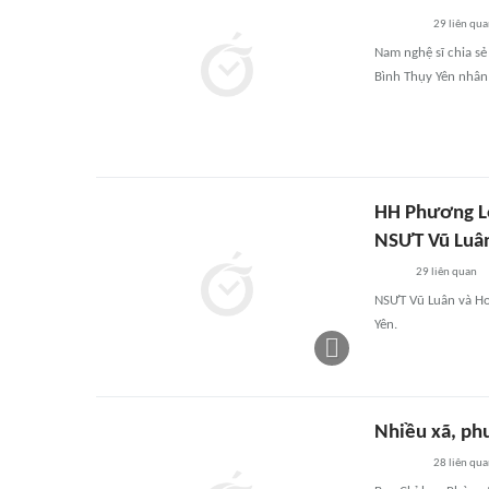
29
liên qu
Nam nghệ sĩ chia s
Bình Thụy Yên nhân 
HH Phương Lê
NSƯT Vũ Luân 
29
liên quan
NSƯT Vũ Luân và Ho
Yên.
Nhiều xã, ph
28
liên qu