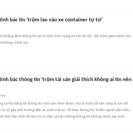
inh bác tin 'trộm lao vào xe container tự tử'
nh khẳng định thông tin lan truyền trên mạng xã hội về việc 'tên trộm gieo mình vào
là không chính xác.
inh bác thông tin 'trộm tài sản giải thích không ai tin nên
quan
g xã hội đăng tải thông tin một nạn nhân được cho là trộm tài sản công ty sau đó
 tự tử gây ảnh hưởng đến an ninh trật tự, rối loạn thông tin, khiến người dân hiểu
g an tỉnh Tây Ninh đã làm rõ vụ việc và bác những thông tin không chính xác trên…