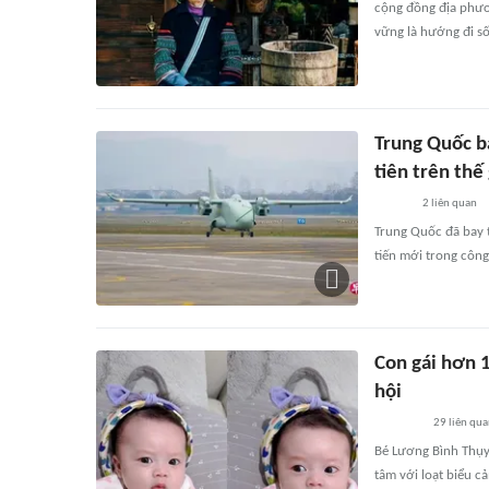
cộng đồng địa phươn
vững là hướng đi s
Trung Quốc b
tiên trên thế 
2
liên quan
Trung Quốc đã bay t
tiến mới trong côn
Con gái hơn 1
hội
29
liên qu
Bé Lương Bình Thụy
tâm với loạt biểu c