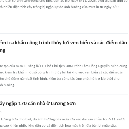
hủ dân sự tỉnh Lâm Đồng cho biết, đến 10 giờ ngày 8/11/2025, trên địa bàn tỉnh có
à nhiều diện tích cây trồng bị ngập lụt do ảnh hưởng của mưa lũ từ ngày 7/11.
m tra khẩn công trình thủy lợi ven biển và các điểm dân
ặng
ức tạp của mưa lũ, sáng 8/11, Phó Chủ tịch UBND tỉnh Lâm Đồng Nguyễn Minh cùng
ức kiểm tra khẩn một số công trình thủy lợi tại khu vực ven biển và các điểm dân
m chủ động nắm bắt tình hình, kiểm tra công tác ứng phó, hỗ trợ kịp thời cho
nh hưởng.
gây ngập 170 căn nhà ở Lương Sơn
an
 Lương Sơn cho biết, do ảnh hưởng của mưa lớn kéo dài vào chiều tối 7/11, nước
ng cao khiến nhiều khu dân cư và diện tích hoa màu trên địa bàn bị ngập sâu.