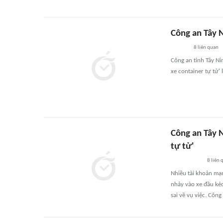
Công an Tây N
8
liên quan
Công an tỉnh Tây Ni
xe container tự tử' 
Công an Tây N
tự tử'
8
liên 
Nhiều tài khoản mạn
nhảy vào xe đầu kéo
sai về vụ việc. Côn