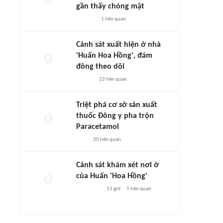
gần thấy chóng mặt
1
liên quan
Cảnh sát xuất hiện ở nhà
'Huấn Hoa Hồng', đám
đông theo dõi
22
liên quan
Triệt phá cơ sở sản xuất
thuốc Đông y pha trộn
Paracetamol
20
liên quan
Cảnh sát khám xét nơi ở
của Huấn 'Hoa Hồng'
11 giờ
1
liên quan