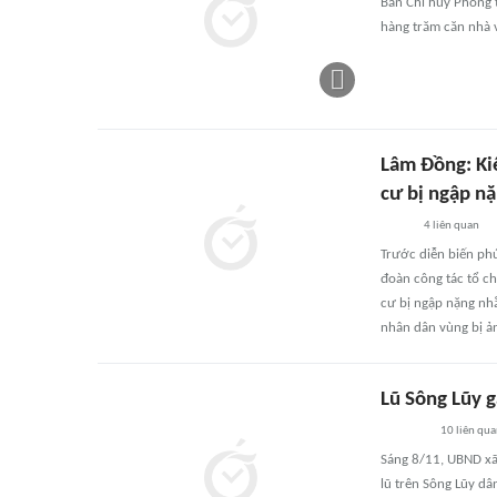
Ban Chỉ huy Phòng t
hàng trăm căn nhà v
Lâm Đồng: Kiể
cư bị ngập n
4
liên quan
Trước diễn biến ph
đoàn công tác tổ ch
cư bị ngập nặng nhằ
nhân dân vùng bị ả
Lũ Sông Lũy 
10
liên qu
Sáng 8/11, UBND xã
lũ trên Sông Lũy dâ