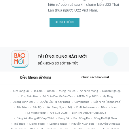
hiện sự buồn bã sau khi chứng kiến U22 Thái
Lan thua ngược U22 Việt Nam.
XEM THÊM
TẢI ỨNG DỤNG BÁO MỚI
ĐỂ KHÔNG BỎ SÓT TIN TỨC
Điều khoản sử dụng
Chính sách bảo mật
Kim Sang-Sik
Tô Lâm
Oman
Vùng Thủ Đô
An Ninh Mạng
Doanh Nghiệp
Chợ Biên Hòa
Bộ Giáo Dục Và Đào Tạo
ASEAN Cup 2026
Hạ Tầng
Đường Vành Đai 5
Dự Án Đầu Tư Xây Dựng
Campuchia
Bắc Ninh (thành Phố)
Bắc Ninh
Bắc Bộ
Liên Bang Nga
Mỹ
Eo Biển Hormuz
Năm
Iran
Lê Minh Hưng
AFF Cup 2026
Lịch Thi Đấu AFF Cup 2026
Bảng Xếp Hạng AFF Cup 2026
Bóng Đá
Báo Bóng Đá
Bóng Đá Việt Nam
Thể Thao
Lionel Messi
Lamine Yamal
Nguyễn Xuân Son
Nguyễn Đình Bắc