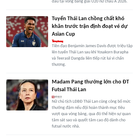
đấu tại vòng bảng giải U20 nữ châu Á 2026.
Tuyển Thái Lan chồng chất khó
khăn trước trận định đoạt vé dự
Asian Cup
Tiền đạo Benjamin James Davis được triệu tập
lên tuyển Thái Lan sau khi Yosakorn Burapha
và Teerasil Dangda liên tiếp rút lui vì chấn
thương.
Madam Pang thưởng lớn cho ĐT
Futsal Thái Lan
Nữ chủ tịch LĐBĐ Thái Lan cũng công bố mức
thưởng đậm nếu đội hoàn thành mục tiêu
vượt qua vòng bảng, qua đó thể hiện sự quan
tâm sát sao và quyết tâm cao độ dành cho
futsal nước nhà.