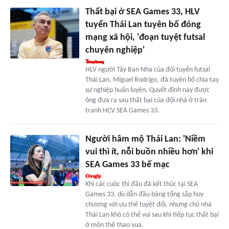
Thất bại ở SEA Games 33, HLV
tuyển Thái Lan tuyên bố đóng
mạng xã hội, 'đoạn tuyệt futsal
chuyên nghiệp'
HLV người Tây Ban Nha của đội tuyển futsal
Thái Lan, Miguel Rodrigo, đã tuyên bố chia tay
sự nghiệp huấn luyện. Quyết định này được
ông đưa ra sau thất bại của đội nhà ở trận
tranh HCV SEA Games 33.
Người hâm mộ Thái Lan: 'Niềm
vui thì ít, nỗi buồn nhiều hơn' khi
SEA Games 33 bế mạc
Khi các cuộc thi đấu đã kết thúc tại SEA
Games 33, dù dẫn đầu bảng tổng sắp huy
chương với ưu thế tuyệt đối, nhưng chủ nhà
Thái Lan khó có thể vui sau khi tiếp tục thất bại
ở môn thể thao vua.