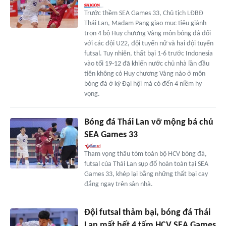
Trước thềm SEA Games 33, Chủ tịch LĐBĐ
Thái Lan, Madam Pang giao mục tiêu giành
trọn 4 bộ Huy chương Vàng môn bóng đá đối
với các đội U22, đội tuyển nữ và hai đội tuyển
futsal. Tuy nhiên, thất bại 1-6 trước Indonesia
vào tối 19-12 đã khiến nước chủ nhà lần đầu
tiên không có Huy chương Vàng nào ở môn
bóng đá ở kỳ Đại hội mà có đến 4 niềm hy
vọng.
Bóng đá Thái Lan vỡ mộng bá chủ
SEA Games 33
Tham vọng thâu tóm toàn bộ HCV bóng đá,
futsal của Thái Lan sụp đổ hoàn toàn tại SEA
Games 33, khép lại bằng những thất bại cay
đắng ngay trên sân nhà.
Đội futsal thảm bại, bóng đá Thái
Lan mất hết 4 tấm HCV SEA Games