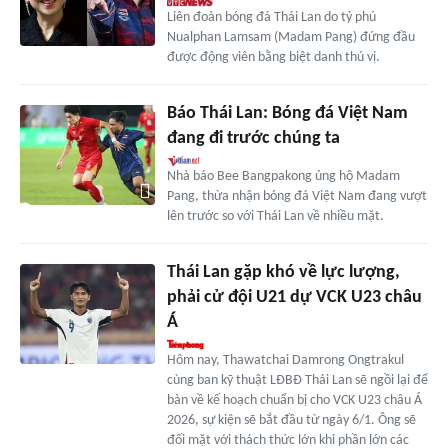
Liên đoàn bóng đá Thái Lan do tỷ phú
Nualphan Lamsam (Madam Pang) đứng đầu
được động viên bằng biệt danh thú vị.
Báo Thái Lan: Bóng đá Việt Nam
đang đi trước chúng ta
Nhà báo Bee Bangpakong ủng hộ Madam
Pang, thừa nhận bóng đá Việt Nam đang vượt
lên trước so với Thái Lan về nhiều mặt.
Thái Lan gặp khó về lực lượng,
phải cử đội U21 dự VCK U23 châu
Á
Hôm nay, Thawatchai Damrong Ongtrakul
cùng ban kỹ thuật LĐBĐ Thái Lan sẽ ngồi lại để
bàn về kế hoạch chuẩn bị cho VCK U23 châu Á
2026, sự kiện sẽ bắt đầu từ ngày 6/1. Ông sẽ
đối mặt với thách thức lớn khi phần lớn các