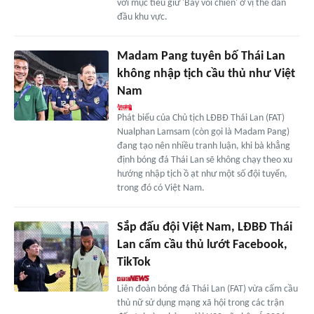
với mục tiêu giữ 'Bầy voi chiến' ở vị thế dẫn
đầu khu vực.
Madam Pang tuyên bố Thái Lan
không nhập tịch cầu thủ như Việt
Nam
Phát biểu của Chủ tịch LĐBĐ Thái Lan (FAT)
Nualphan Lamsam (còn gọi là Madam Pang)
đang tạo nên nhiều tranh luận, khi bà khẳng
định bóng đá Thái Lan sẽ không chạy theo xu
hướng nhập tịch ồ ạt như một số đội tuyển,
trong đó có Việt Nam.
Sắp đấu đội Việt Nam, LĐBĐ Thái
Lan cấm cầu thủ lướt Facebook,
TikTok
Liên đoàn bóng đá Thái Lan (FAT) vừa cấm cầu
thủ nữ sử dụng mạng xã hội trong các trận