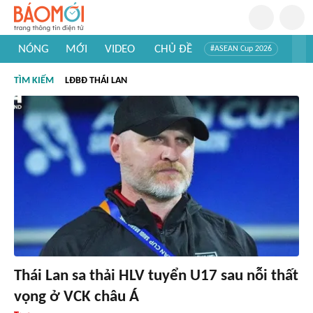
NÓNG
MỚI
VIDEO
CHỦ ĐỀ
#ASEAN Cup 2026
#Trí tuệ nhân tạo
#Mỹ - Iran
#Khám phá Việt Nam
TÌM KIẾM
LĐBĐ THÁI LAN
#Khám phá thế giới
Thái Lan sa thải HLV tuyển U17 sau nỗi thất
vọng ở VCK châu Á