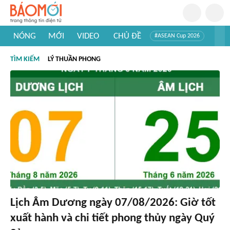
NÓNG
MỚI
VIDEO
CHỦ ĐỀ
#ASEAN Cup 2026
#Trí tuệ nhân tạo
#Mỹ - Iran
#Khám phá Việt Nam
TÌM KIẾM
LÝ THUẦN PHONG
#Khám phá thế giới
Lịch Âm Dương ngày 07/08/2026: Giờ tốt
xuất hành và chi tiết phong thủy ngày Quý