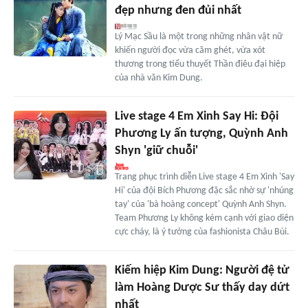
đẹp nhưng đen đủi nhất
Lý Mạc Sầu là một trong những nhân vật nữ
khiến người đọc vừa căm ghét, vừa xót
thương trong tiểu thuyết Thần điêu đại hiệp
của nhà văn Kim Dung.
Live stage 4 Em Xinh Say Hi: Đội
Phương Ly ấn tượng, Quỳnh Anh
Shyn 'giữ chuỗi'
Trang phục trình diễn Live stage 4 Em Xinh 'Say
Hi' của đội Bích Phương đặc sắc nhờ sự 'nhúng
tay' của 'bà hoàng concept' Quỳnh Anh Shyn.
Team Phương Ly không kém cạnh với giao diện
cực cháy, là ý tưởng của fashionista Châu Bùi.
Kiếm hiệp Kim Dung: Người đệ tử
làm Hoàng Dược Sư thấy day dứt
nhất