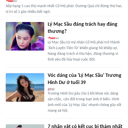
Xếp hạng 5 cao thủ mạnh nhất Cổ Mộ phái: Dương Quá chỉ đứng thứ hai,
vị trí số 1 gây nhiều bất ngờ.
Lý Mạc Sầu đáng trách hay đáng
thương?
Lý Mạc Sầu từ mỹ nhân Cổ Mộ phái trở thành
'Xích Luyện Tiên Tử' khiến giang hồ khiếp sợ.
Nàng đáng trách vì thù hận, đáng thương vì
tình yêu đã hủy hoại cuộc đời.
Vóc dáng của 'Lý Mạc Sầu' Trương
Hinh Dư ở tuổi 39
Trương Hinh Dư gây chú ý khi khoe vóc dáng
săn chắc, cân đối trong loạt ảnh ở biển. Hình
ảnh mới của 'Lý Mạc Sầu' nhanh chóng gây sốt
mạng xã hội.
7 nhân vật có kết cục bi thảm nhất