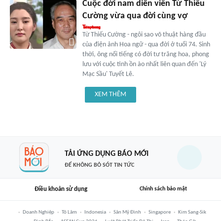
Cuộc đời nam diễn viên Từ Thiếu
Cường vừa qua đời cùng vợ
Từ Thiếu Cường - ngôi sao võ thuật hàng đầu
của điện ảnh Hoa ngữ - qua đời ở tuổi 74. Sinh
thời, ông nổi tiếng có đời tư trăng hoa, phong
lưu với cuộc tình ồn ào nhất liên quan đến 'Lý
Mạc Sầu' Tuyết Lê.
XEM THÊM
TẢI ỨNG DỤNG BÁO MỚI
ĐỂ KHÔNG BỎ SÓT TIN TỨC
Điều khoản sử dụng
Chính sách bảo mật
Doanh Nghiệp
Tô Lâm
Indonesia
Sân Mỹ Đình
Singapore
Kim Sang-Sik