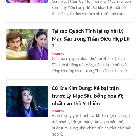
Cùng xuất thân Cổ Mộ nhưng Lý Mạc Sầu luôn
xem nhẹ Tiểu Long Nữ. Sự khác biệt nằm ở
tính cách, tư duy và cách nhìn về tình cảm.
Tại sao Quách Tĩnh lại sợ hãi Lý
Mạc Sầu trong Thần Điêu Hiệp Lữ
?
Giải mã nguyên nhân thực sự khiến Quách
Tĩnh phải kiêng dè Lý Mạc Sầu dù sở hữu võ
công thượng thừa trong Thần Điêu Hiệp Lữ.
Cú lừa Kim Dung: Kẻ bại trận
trước Lý Mạc Sầu bỗng hóa đệ
nhất cao thủ Ỷ Thiên
Hình tượng gây tranh cãi khi từ một nhân vật
mờ nhạt lại được 'nâng tầm' qua hậu thế,
buộc Kim Dung phải chỉnh sửa chi tiết gây bất
hợp lý.