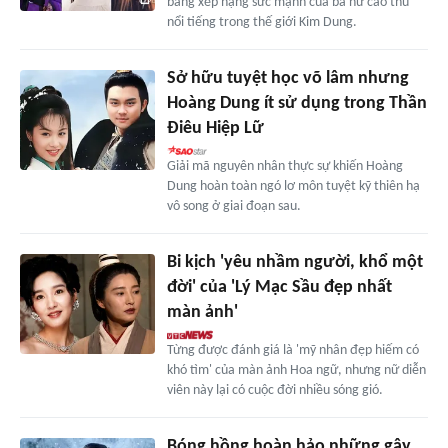
bảng xếp hạng sức mạnh của ba nữ cao thủ
nổi tiếng trong thế giới Kim Dung.
Sở hữu tuyệt học võ lâm nhưng
Hoàng Dung ít sử dụng trong Thần
Điêu Hiệp Lữ
Giải mã nguyên nhân thực sự khiến Hoàng
Dung hoàn toàn ngó lơ môn tuyệt kỹ thiên hạ
vô song ở giai đoạn sau.
Bi kịch 'yêu nhầm người, khổ một
đời' của 'Lý Mạc Sầu đẹp nhất
màn ảnh'
Từng được đánh giá là 'mỹ nhân đẹp hiếm có
khó tìm' của màn ảnh Hoa ngữ, nhưng nữ diễn
viên này lại có cuộc đời nhiều sóng gió.
Bóng hồng hoàn hảo những gây