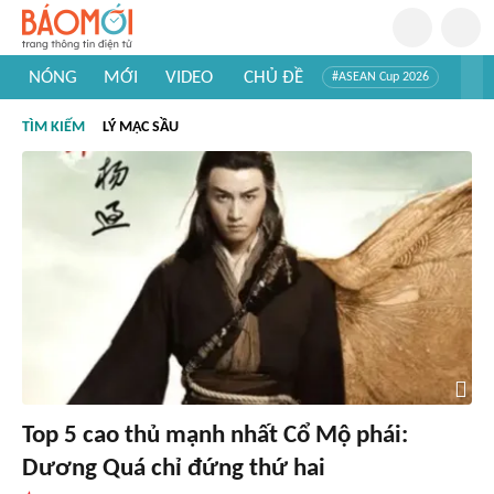
NÓNG
MỚI
VIDEO
CHỦ ĐỀ
#ASEAN Cup 2026
#Trí tuệ nhân tạo
#Mỹ - Iran
#Khám phá Việt Nam
TÌM KIẾM
LÝ MẠC SẦU
#Khám phá thế giới
Top 5 cao thủ mạnh nhất Cổ Mộ phái:
Dương Quá chỉ đứng thứ hai