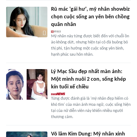
Rũ mác 'gái hư', mỹ nhân showbiz
chọn cuộc sống an yên bên chồng
quân nhân
Mỹ nhân này từng được biết đến với chuỗi ồn
ào không dứt, nhưng hiện tại cô đã buông bỏ
thị phi, tận hưởng một cuộc sống yên bình,
hạnh phúc sau hôn nhân.
Lý Mạc Sầu đẹp nhất màn ảnh:
Một mình nuôi 2 con, sống khép
kín tuổi xế chiều
Từng được đánh giá là 'mỹ nhân đẹp hiếm có
khó tìm' của màn ảnh Hoa ngữ, cuộc sống hiện
tại của nữ diễn viên này khiến nhiều người
thương cảm.
Võ lâm Kim Dung: Mỹ nhân xinh