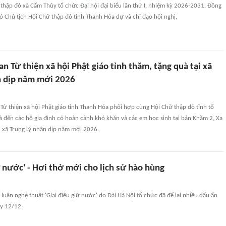
thập đỏ xã Cẩm Thủy tổ chức Đại hội đại biểu lần thứ I, nhiệm kỳ 2026-2031. Đồng
ó Chủ tịch Hội Chữ thập đỏ tỉnh Thanh Hóa dự và chỉ đạo hội nghị.
n Từ thiện xã hội Phật giáo tỉnh thăm, tặng quà tại xã
n dịp năm mới 2026
Từ thiện xã hội Phật giáo tỉnh Thanh Hóa phối hợp cùng Hội Chữ thập đỏ tỉnh tổ
 đến các hộ gia đình có hoàn cảnh khó khăn và các em học sinh tại bản Khằm 2, Xa
c xã Trung Lý nhân dịp năm mới 2026.
ữ nước' - Hơi thở mới cho lịch sử hào hùng
luận nghệ thuật 'Giai điệu giữ nước' do Đài Hà Nội tổ chức đã để lại nhiều dấu ấn
ày 12/12.