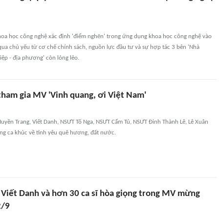
hoa học công nghệ xác định 'điểm nghẽn' trong ứng dụng khoa học công nghệ vào
 qua chủ yếu từ cơ chế chính sách, nguồn lực đầu tư và sự hợp tác 3 bên 'Nhà
ệp - địa phương' còn lỏng lẻo.
 tham gia MV 'Vinh quang, ơi Việt Nam'
Huyền Trang, Viết Danh, NSƯT Tố Nga, NSƯT Cẩm Tú, NSƯT Đinh Thành Lê, Lê Xuân
ong ca khúc về tình yêu quê hương, đất nước.
 Viết Danh và hơn 30 ca sĩ hòa giọng trong MV mừng
2/9