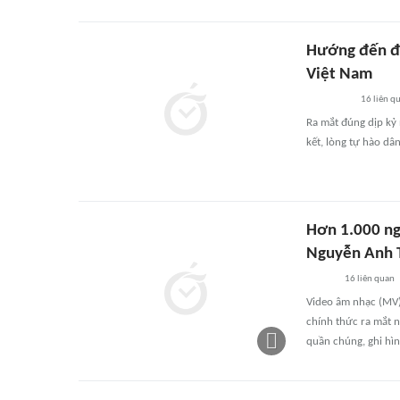
Hướng đến đạ
Việt Nam
16
liên q
Ra mắt đúng dịp kỷ
kết, lòng tự hào dân
Hơn 1.000 ng
Nguyễn Anh T
16
liên quan
Video âm nhạc (MV)
chính thức ra mắt 
quần chúng, ghi hìn