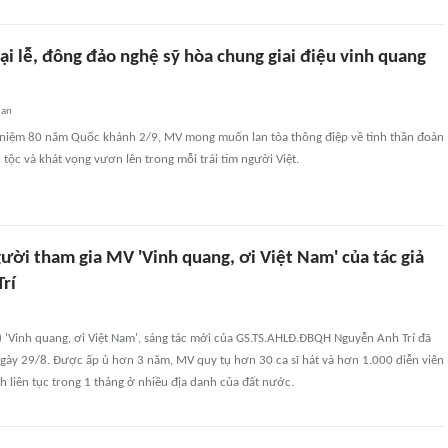
i lễ, đông đảo nghệ sỹ hòa chung giai điệu vinh quang
uan
 niệm 80 năm Quốc khánh 2/9, MV mong muốn lan tỏa thông điệp về tinh thần đoàn
 tộc và khát vọng vươn lên trong mỗi trái tim người Việt.
ười tham gia MV 'Vinh quang, ơi Việt Nam' của tác giả
rí
 'Vinh quang, ơi Việt Nam', sáng tác mới của GS.TS.AHLĐ.ĐBQH Nguyễn Anh Trí đã
ngày 29/8. Được ấp ủ hơn 3 năm, MV quy tụ hơn 30 ca sĩ hát và hơn 1.000 diễn viên
h liên tục trong 1 tháng ở nhiều địa danh của đất nước.