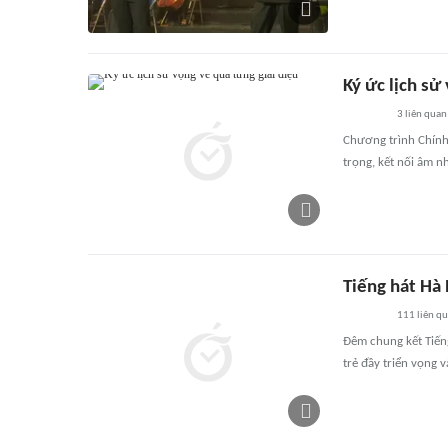
Ký ức lịch sử
3
liên quan
Chương trình Chính 
trọng, kết nối âm nh
Tiếng hát Hà 
111
liên q
Đêm chung kết Tiếng
trẻ đầy triển vọng 