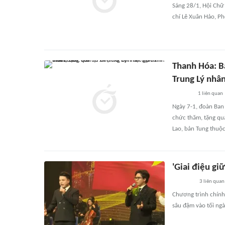
Sáng 28/1, Hội Chữ 
chí Lê Xuân Hảo, Ph
Thanh Hóa: Ba
Trung Lý nhâ
1
liên quan
Ngày 7-1, đoàn Ban 
chức thăm, tặng quà
Lao, bản Tung thuộ
'Giai điệu gi
3
liên quan
Chương trình chính 
sâu đậm vào tối ng