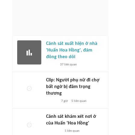
Cảnh sát xuất hiện ở nhà
'Huấn Hoa Hồng', đám
đông theo dõi
37
liên quan
Clip: Người phụ nữ đi chợ
bất ngờ bị đâm trọng
thương
7 giờ
5
liên quan
Cảnh sát khám xét nơi ở
của Huấn 'Hoa Hồng'
1
liên quan