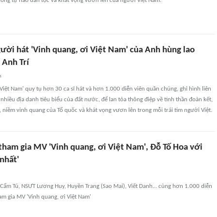
 lòng tự hào dân tộc và khát vọng vươn lên của người Việt Nam.
ười hát 'Vinh quang, ơi Việt Nam' của Anh hùng lao
Anh Trí
n
Việt Nam' quy tụ hơn 30 ca sĩ hát và hơn 1.000 diễn viên quần chúng, ghi hình liên
 nhiều địa danh tiêu biểu của đất nước, để lan tỏa thông điệp về tinh thần đoàn kết,
, niềm vinh quang của Tổ quốc và khát vọng vươn lên trong mỗi trái tim người Việt.
tham gia MV 'Vinh quang, ơi Việt Nam', Đỗ Tố Hoa với
 nhất'
Cẩm Tú, NSƯT Lương Huy, Huyền Trang (Sao Mai), Viết Danh... cùng hơn 1.000 diễn
am gia MV 'Vinh quang, ơi Việt Nam'