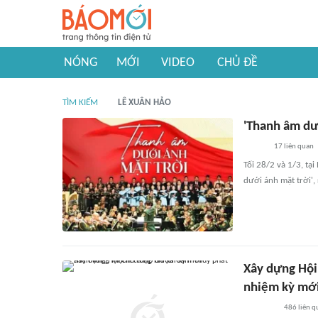
NÓNG
MỚI
VIDEO
CHỦ ĐỀ
TÌM KIẾM
LÊ XUÂN HẢO
'Thanh âm dư
17
liên quan
Tối 28/2 và 1/3, tạ
dưới ánh mặt trời'
Xây dựng Hội
nhiệm kỳ mớ
486
liên q