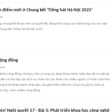
 điểm mới ở Chung kết 'Tiếng hát Hà Nội 2025'
uan
g chung kết đã tạo nên sự quyết liệt, đồng thời nâng cao chất lượng của các màn
chung kết 'Tiếng hát Hà Nội 2025'.
cộng đồng
 quan
c khỏe cộng đồng, những y, bác sĩ cùng các đoàn khám bệnh nhân đạo đã có mặt tại
 đến cơ hội tiếp cận dịch vụ chăm sóc sức khỏe cho nhiều người có hoàn cảnh khó
ng trình khám bệnh nhân đạo còn gieo thêm niềm tin và lan tỏa giá trị nhân ái,
sẻ chia, trách nhiệm cộng đồng.
n' Nghị quyết 57 - Bài 3: Phát triển khoa học công nghệ