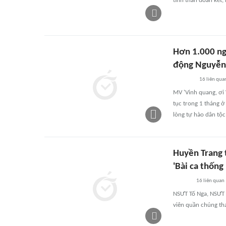
tinh thần đoàn kết,
Hơn 1.000 ng
động Nguyễn 
16
liên qua
MV 'Vinh quang, ơi 
tục trong 1 tháng ở
lòng tự hào dân tộc
Huyền Trang 
'Bài ca thống
16
liên quan
NSƯT Tố Nga, NSƯT 
viên quần chúng th