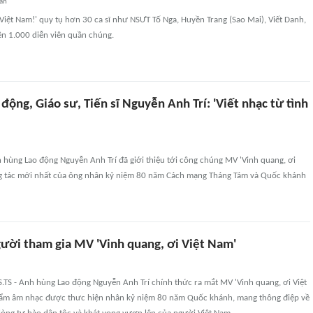
an
Việt Nam!' quy tụ hơn 30 ca sĩ như NSƯT Tố Nga, Huyền Trang (Sao Mai), Viết Danh,
ên 1.000 diễn viên quần chúng.
động, Giáo sư, Tiến sĩ Nguyễn Anh Trí: 'Viết nhạc từ tình
nh hùng Lao động Nguyễn Anh Trí đã giới thiệu tới công chúng MV 'Vinh quang, ơi
ng tác mới nhất của ông nhân kỷ niệm 80 năm Cách mạng Tháng Tám và Quốc khánh
ười tham gia MV 'Vinh quang, ơi Việt Nam'
.TS - Anh hùng Lao động Nguyễn Anh Trí chính thức ra mắt MV 'Vinh quang, ơi Việt
hẩm âm nhạc được thưc hiện nhân kỷ niệm 80 năm Quốc khánh, mang thông điệp về