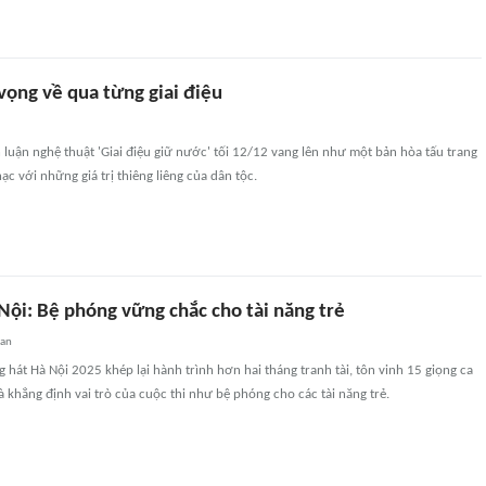
 vọng về qua từng giai điệu
luận nghệ thuật 'Giai điệu giữ nước' tối 12/12 vang lên như một bản hòa tấu trang
ạc với những giá trị thiêng liêng của dân tộc.
Nội: Bệ phóng vững chắc cho tài năng trẻ
uan
 hát Hà Nội 2025 khép lại hành trình hơn hai tháng tranh tài, tôn vinh 15 giọng ca
và khẳng định vai trò của cuộc thi như bệ phóng cho các tài năng trẻ.