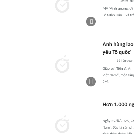
16
liên qu
MV 'Vinh quang, ơi 
Lê Xuân Hảo… và tr
Anh hùng lao 
yêu Tổ quốc'
16
liên quan
Giáo sư, Tiến sĩ, A
Việt Nam!', một sá
2/9.
Hơn 1.000 ng
Ngày 29/8/2025, GS
Nam'. Đây là sản p