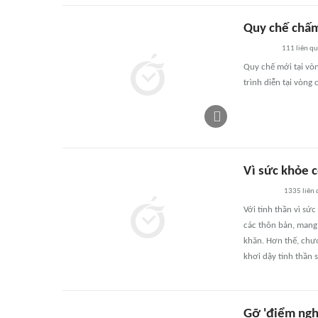
Quy chế chấm
111
liên q
Quy chế mới tại vòn
trình diễn tại vòng 
Vì sức khỏe 
1335
liên
Với tinh thần vì sứ
các thôn bản, mang
khăn. Hơn thế, chươ
khơi dậy tinh thần 
Gỡ 'điểm nghẽ