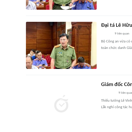
Đại tá Lê Hữu
9
liên quan
Bộ Công an vừa có q
toàn chức danh Giá
Giám đốc Côn
9
liên qua
Thiếu tướng Lê Vinh
Lắk nghỉ công tác 