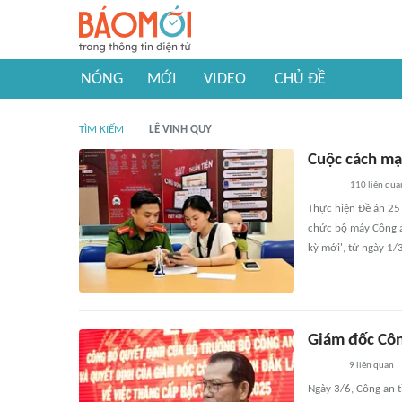
NÓNG
MỚI
VIDEO
CHỦ ĐỀ
TÌM KIẾM
LÊ VINH QUY
Cuộc cách mạn
110
liên qua
Thực hiện Đề án 25 
chức bộ máy Công a
kỳ mới', từ ngày 1/
Giám đốc Côn
9
liên quan
Ngày 3/6, Công an 