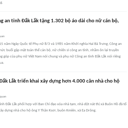
g.
 an tỉnh Đắk Lắk tặng 1.302 bộ áo dài cho nữ cán bộ,
quan
15 năm Ngày Quốc tế Phụ nữ 8/3 và 1985 năm Khởi nghĩa Hai Bà Trưng, Công an
chức buổi gặp mặt toàn thể cán bộ, nữ chiến sĩ công an tỉnh, nhằm ôn lại truyền
g góp của phụ nữ Việt Nam nói chung và phụ nữ Công an tỉnh Đắk Lắk nói riêng
ua.
Đắk Lắk triển khai xây dựng hơn 4.000 căn nhà cho hộ
 quan
ỉnh Đắk Lắk phối hợp với Ban Chỉ đạo xóa nhà tạm, nhà dột nát thị xã Buôn Hồ đã tổ
xây dựng nhà cho hộ ông Y Thăn Ksơr, buôn Kmiên, xã Ea Drông.