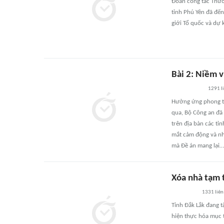
Đoàn công tác Thườ
tỉnh Phú Yên đã đến
giới Tổ quốc và dự 
Bài 2: Niềm v
1291
l
Hưởng ứng phong trà
qua, Bộ Công an đã
trên địa bàn các t
mắt cảm động và nh
mà Đề án mang lại…
Xóa nhà tạm 
1331
liên
Tỉnh Đắk Lắk đang t
hiện thực hóa mục 