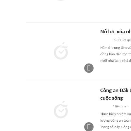
Nỗ lực xóa n
1331
liên q
Nằm ở trung tâm vùn
đồng bào dân tộc th
ngôi nhà tạm, nhà d
Công an Đắk 
cuộc sống
1
liên quan
Thực hiện nhiệm vụ 
lượng công an toàn 
Trong số này, Công 