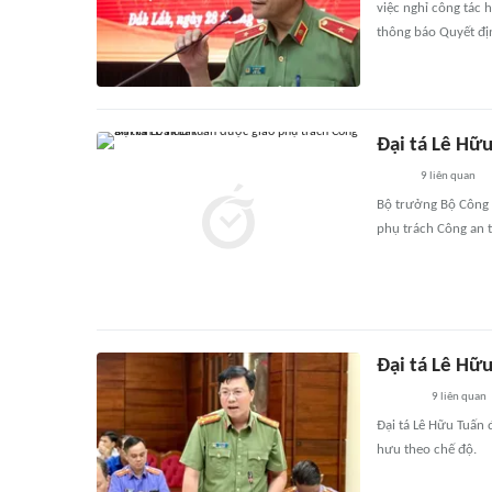
việc nghỉ công tác 
thông báo Quyết địn
Đại tá Lê Hữu
9
liên quan
Bộ trưởng Bộ Công a
phụ trách Công an t
Đại tá Lê Hữu
9
liên quan
Đại tá Lê Hữu Tuấn 
hưu theo chế độ.