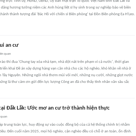
ng trực Tỉnh ủy, HĐND, UBND, Ủy ban Mặt trận Tổ quốc Việt Nam tỉnh Đắk Lắk và
 dâng hương tưởng niệm các Anh hùng liệt sĩ hy sinh trong sự nghiệp bảo vệ biên
khánh thành tượng đài 'Bác Hồ với chiến sĩ Biên phòng' tại Đồn Biên phòng Ea H'Leo.
ui an cư
iên quan
o thi đua 'Chung tay xóa nhà tạm, nhà dột nát trên phạm vi cả nước', thời gian
 triển khai Đề án xây dựng hàng vạn căn nhà cho các hộ nghèo, khó khăn về nhà ở
ỉnh Tây Nguyên. Những ngôi nhà thơm mùi vôi mới, những nụ cười, những giọt nước
ững lá thư cảm ơn gửi đến lực lượng Công an đã cho thấy tính nhân văn sâu sắc
tại Đắk Lắk: Ước mơ an cư trở thành hiện thực
 quan
ập trung toàn lực, huy động sự vào cuộc đồng bộ của cả hệ thống chính trị nhằm
tiêu: Đến cuối năm 2025, mọi hộ nghèo, cận nghèo đều có chỗ ở an toàn, ổn định.