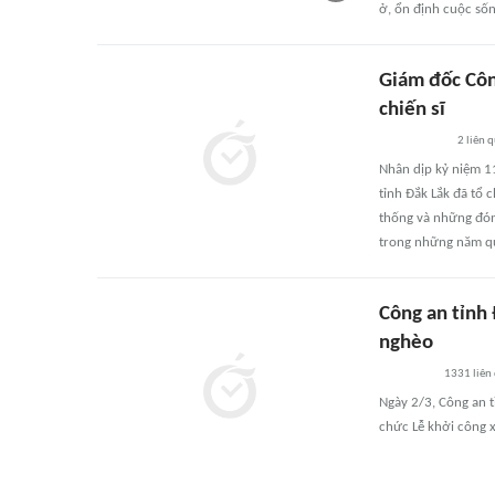
ở, ổn định cuộc sốn
Giám đốc Công
chiến sĩ
2
liên 
Nhân dịp kỷ niệm 1
tỉnh Đắk Lắk đã tổ 
thống và những đón
trong những năm q
Công an tỉnh 
nghèo
1331
liên
Ngày 2/3, Công an t
chức Lễ khởi công 