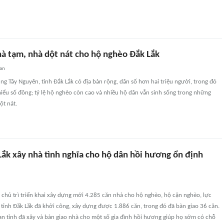
hà tạm, nhà dột nát cho hộ nghèo Đắk Lắk
uan
g Tây Nguyên, tỉnh Đắk Lắk có địa bàn rộng, dân số hơn hai triệu người, trong đó
iểu số đông; tỷ lệ hộ nghèo còn cao và nhiều hộ dân vẫn sinh sống trong những
ột nát.
Lắk xây nhà tình nghĩa cho hộ dân hồi hương ổn định
chủ trì triển khai xây dựng mới 4.285 căn nhà cho hộ nghèo, hộ cận nghèo, lực
tỉnh Đắk Lắk đã khởi công, xây dựng được 1.886 căn, trong đó đã bàn giao 36 căn.
an tỉnh đã xây và bàn giao nhà cho một số gia đình hồi hương giúp họ sớm có chỗ