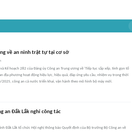
g về an ninh trật tự tại cơ sở
n
và Kế hoạch 282 của Đảng ủy Công an Trung ương về 'Tiếp tục sắp xếp, tinh gọn tổ
n địa phương hoạt động hiệu lực, hiệu quả, đáp ứng yêu cầu, nhiệm vụ trong thời
3/2025, công an cả nước triển khai, vận hành theo mô hình bộ máy mới.
g an Đắk Lắk nghỉ công tác
tỉnh Đắk Lắk tổ chức Hội nghị thông báo Quyết định của Bộ trưởng Bộ Công an về