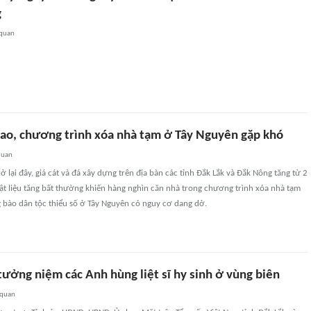
g
 quan
 cao, chương trình xóa nhà tạm ở Tây Nguyên gặp khó
quan
rở lại đây, giá cát và đá xây dựng trên địa bàn các tỉnh Đắk Lắk và Đắk Nông tăng từ 2
 vật liệu tăng bất thường khiến hàng nghìn căn nhà trong chương trình xóa nhà tạm
 bào dân tộc thiểu số ở Tây Nguyên có nguy cơ dang dở.
ưởng niệm các Anh hùng liệt sĩ hy sinh ở vùng biên
 quan