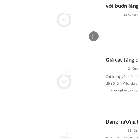
với buôn làn
1291
liên
Giá cát tăng
2
liên 
Chỉ trong vài tuần t
đến 3 lần. Việc giá
cho hộ nghèo, đồng
Dâng hương t
4421
liên