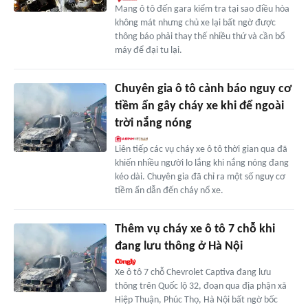
Mang ô tô đến gara kiểm tra tại sao điều hòa
không mát nhưng chủ xe lại bất ngờ được
thông báo phải thay thế nhiều thứ và cần bổ
máy để đại tu lại.
Chuyên gia ô tô cảnh báo nguy cơ
tiềm ẩn gây cháy xe khi để ngoài
trời nắng nóng
Liên tiếp các vụ cháy xe ô tô thời gian qua đã
khiến nhiều người lo lắng khi nắng nóng đang
kéo dài. Chuyên gia đã chỉ ra một số nguy cơ
tiềm ẩn dẫn đến cháy nổ xe.
Thêm vụ cháy xe ô tô 7 chỗ khi
đang lưu thông ở Hà Nội
Xe ô tô 7 chỗ Chevrolet Captiva đang lưu
thông trên Quốc lộ 32, đoạn qua địa phận xã
Hiệp Thuận, Phúc Thọ, Hà Nội bất ngờ bốc