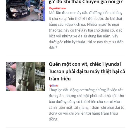
ga' đo khí thải: Chuyên gia nói gì?
Mỗi lần đưa xe máy dầu đi đăng kiểm, không
ít chủ xe lại 'nín thở' khi đến bước đo khí thải
bằng cách đạp kịch ga. Nhiều người lo ngại
thao tác này có thể gây hại cho động cơ, đặc
biệt với những xe đã sử dụng lâu năm. Vậy
dưới góc nhìn kỹ thuật, rủi ro này thực sự đến
đâu?
Quên một con vít, chiếc Hyundai
Tucson phải đại tu máy thiệt hại cả
trăm triệu
Thay lọc dầu động cơ tưởng chừng là việc rất
đơn giản, nhưng chỉ một phút cẩu thả của thợ
bảo dưỡng cũng có thể khiến chủ xe rơi vào
cảnh 'tiền mất tật mang', thậm chí phải đại tu
động cơ với chi phí lên tới hàng trăm triệu
đồng.