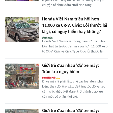
Nghệ sĩ Chí Trung đã có chia sẻ đáng chú ý về
chuyện tổ chức đám cưới rình rang.
Honda Việt Nam triệu hồi hơn
11.000 xe CR-V, Civic: Lỗi thước lái
là gì, có nguy hiểm hay không?
Honda Việt Nam vừa thông báo đợt triệu hồi
lớn nhất từ trước đến nay với hơn 11.000 xe ô
tô CR-V, Civic và Civic Type R do lỗi thước lái.
Giới trẻ đua nhau 'độ' xe máy:
Trào lưu nguy hiểm
Đi xe máy là phải lắp, chế các loại đèn, phụ
kiện, thay đổi ống xả… để tăng tốc độ và tạo
cảm giác khác biệt đang trở thành trào lưu
của một bộ phận giới trẻ.
Giới trẻ đua nhau 'độ' xe máy: