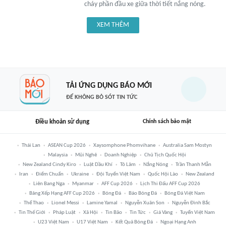
cháy phần đầu xe giữa thời tiết nắng nóng.
XEM THÊM
TẢI ỨNG DỤNG BÁO MỚI
ĐỂ KHÔNG BỎ SÓT TIN TỨC
Điều khoản sử dụng
Chính sách bảo mật
Thái Lan
ASEAN Cup 2026
Xaysomphone Phomvihane
Australia Sam Mostyn
Malaysia
Mũi Nghê
Doanh Nghiệp
Chủ Tịch Quốc Hội
New Zealand Cindy Kiro
Luật Dầu Khí
Tô Lâm
Nắng Nóng
Trần Thanh Mẫn
Iran
Điểm Chuẩn
Ukraine
Đội Tuyển Việt Nam
Quốc Hội Lào
New Zealand
Liên Bang Nga
Myanmar
AFF Cup 2026
Lịch Thi Đấu AFF Cup 2026
Bảng Xếp Hạng AFF Cup 2026
Bóng Đá
Báo Bóng Đá
Bóng Đá Việt Nam
Thể Thao
Lionel Messi
Lamine Yamal
Nguyễn Xuân Son
Nguyễn Đình Bắc
Tin Thế Giới
Pháp Luật
Xã Hội
Tin Bão
Tin Tức
Giá Vàng
Tuyển Việt Nam
U23 Việt Nam
U17 Việt Nam
Kết Quả Bóng Đá
Ngoại Hạng Anh