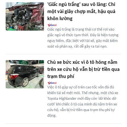
'Giấc ngủ trắng' sau vô lăng: Chỉ
một vài giây chợp mắt, hậu quả
khôn lường
Giấc ngủ trắng là trạng thái cơ thể rơi vào
giấc ngủ vô thức tạm thời. Đây là hiện tượng
nguy hiểm, đặc biệt với tài xế, gây mất kiểm
soát và phản xạ, rất dễ gây ra tai nạn.
Chủ xe bức xúc vì ô tô hỏng nằm
trên xe cứu hộ vẫn bị trừ tiền qua
trạm thu phí
Việc ô tô gặp sự cố trên cao tốc vốn đã đủ
khiến tài xế mệt mỏi. Thế nhưng, một chủ xe
Toyota Highlander mới đây còn 'dở khóc dở
cười' khi chiếc ô tô của mình dù nằm trên xe
cứu hộ, vẫn bị trừ tiền qua trạm thu phí tự
động.