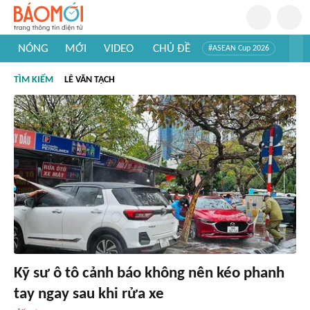
NÓNG
MỚI
VIDEO
CHỦ ĐỀ
#ASEAN Cup 2026
#Trí tuệ nhân tạo
#Mỹ - Iran
#Khám phá Việt Nam
TÌM KIẾM
LÊ VĂN TẠCH
#Khám phá thế giới
Kỹ sư ô tô cảnh báo không nên kéo phanh
tay ngay sau khi rửa xe