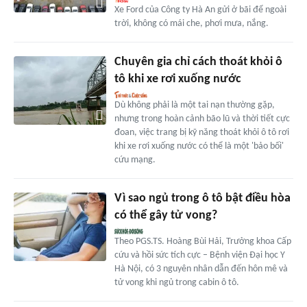
Xe Ford của Công ty Hà An gửi ở bãi để ngoài
trời, không có mái che, phơi mưa, nắng.
Chuyên gia chỉ cách thoát khỏi ô
tô khi xe rơi xuống nước
Dù không phải là một tai nạn thường gặp,
nhưng trong hoàn cảnh bão lũ và thời tiết cực
đoan, việc trang bị kỹ năng thoát khỏi ô tô rơi
khi xe rơi xuống nước có thể là một 'bảo bối'
cứu mạng.
Vì sao ngủ trong ô tô bật điều hòa
có thể gây tử vong?
Theo PGS.TS. Hoàng Bùi Hải, Trưởng khoa Cấp
cứu và hồi sức tích cực – Bệnh viện Đại học Y
Hà Nội, có 3 nguyên nhân dẫn đến hôn mê và
tử vong khi ngủ trong cabin ô tô.