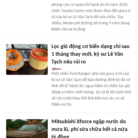
phong của cơ quan thi hành án từ năm 2016,
chiếc Toyota Camry vừa được đưa đến gara ô
tô của kỹ sư Lê Văn Tạch để sửa chữa. Tuy
nhiên, khoản phí đường bộ trong 9 năm đang
khiến chủ xe lo lắng.
Lọc gió động cơ biến dạng chỉ sau
1 tháng thay mới, kỹ sư Lê Văn
Tạch nêu rủi ro
Một chiếc Ford Ranger ghé vào gara ô tô của
kỹ sư Lê Văn Tạch để bảo dưỡng định kỳ đã vô
tình để lộ 'bệnh ẩn' nguy hiểm từ chiếc lọc gió
động cơ kém chất lượng. Sự cố là lời cảnh tỉnh
về rủi ro khi thay thế linh kiện tại các cơ sở
thiếu uy tín.
Mitsubishi Xforce ngập nước do
mưa lũ, phí sửa chữa hết cả nửa
tỷ đồng