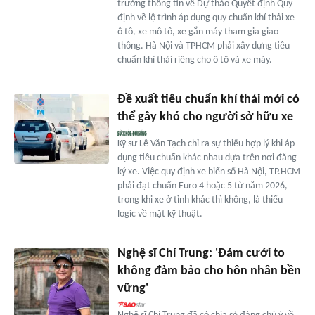
trường thông tin về Dự thảo Quyết định Quy
định về lộ trình áp dụng quy chuẩn khí thải xe
ô tô, xe mô tô, xe gắn máy tham gia giao
thông. Hà Nội và TPHCM phải xây dựng tiêu
chuẩn khí thải riêng cho ô tô và xe máy.
Đề xuất tiêu chuẩn khí thải mới có
thể gây khó cho người sở hữu xe
Kỹ sư Lê Văn Tạch chỉ ra sự thiếu hợp lý khi áp
dụng tiêu chuẩn khác nhau dựa trên nơi đăng
ký xe. Việc quy định xe biển số Hà Nội, TP.HCM
phải đạt chuẩn Euro 4 hoặc 5 từ năm 2026,
trong khi xe ở tỉnh khác thì không, là thiếu
logic về mặt kỹ thuật.
Nghệ sĩ Chí Trung: 'Đám cưới to
không đảm bảo cho hôn nhân bền
vững'