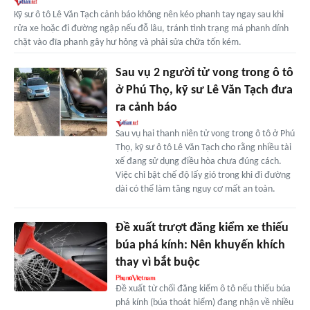
Kỹ sư ô tô Lê Văn Tạch cảnh báo không nên kéo phanh tay ngay sau khi
rửa xe hoặc đi đường ngập nếu đỗ lâu, tránh tình trạng má phanh dính
chặt vào đĩa phanh gây hư hỏng và phải sửa chữa tốn kém.
Sau vụ 2 người tử vong trong ô tô
ở Phú Thọ, kỹ sư Lê Văn Tạch đưa
ra cảnh báo
Sau vụ hai thanh niên tử vong trong ô tô ở Phú
Thọ, kỹ sư ô tô Lê Văn Tạch cho rằng nhiều tài
xế đang sử dụng điều hòa chưa đúng cách.
Việc chỉ bật chế độ lấy gió trong khi đi đường
dài có thể làm tăng nguy cơ mất an toàn.
Đề xuất trượt đăng kiểm xe thiếu
búa phá kính: Nên khuyến khích
thay vì bắt buộc
Đề xuất từ chối đăng kiểm ô tô nếu thiếu búa
phá kính (búa thoát hiểm) đang nhận về nhiều