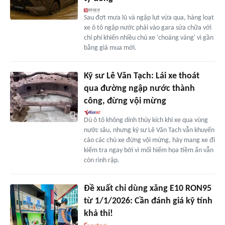
Sau đợt mưa lũ và ngập lụt vừa qua, hàng loạt
xe ô tô ngập nước phải vào gara sửa chữa với
chi phí khiến nhiều chủ xe 'choáng váng' vì gần
bằng giá mua mới.
Kỹ sư Lê Văn Tạch: Lái xe thoát
qua đường ngập nước thành
công, đừng vội mừng
Dù ô tô không dính thủy kích khi xe qua vùng
nước sâu, nhưng kỹ sư Lê Văn Tạch vẫn khuyến
cáo các chủ xe đừng vội mừng, hãy mang xe đi
kiểm tra ngay bởi vì mối hiểm họa tiềm ẩn vẫn
còn rình rập.
Đề xuất chỉ dùng xăng E10 RON95
từ 1/1/2026: Cần đánh giá kỹ tính
khả thi!