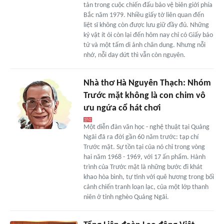
tản trong cuộc chiến đấu bảo vệ biên giới phía
Bắc năm 1979. Nhiều giấy tờ liên quan đến
liệt sĩ không còn được lưu giữ đầy đủ. Những
kỷ vật ít ỏi còn lại đến hôm nay chỉ có Giấy báo
tử và một tấm di ảnh chân dung. Nhưng nỗi
nhớ, nỗi day dứt thì vẫn còn nguyên.
Nhà thơ Hà Nguyên Thạch: Nhóm
Trước mặt không là con chim vô
ưu ngứa cổ hát chơi
Một diễn đàn văn học - nghệ thuật tại Quảng
Ngãi đã ra đời gần 60 năm trước: tạp chí
Trước mặt. Sự tồn tại của nó chỉ trong vòng
hai năm 1968 - 1969, với 17 ấn phẩm. Hành
trình của Trước mặt là những bước đi khát
khao hòa bình, tự tình với quê hương trong bối
cảnh chiến tranh loạn lạc, của một lớp thanh
niên ở tỉnh nghèo Quảng Ngãi.