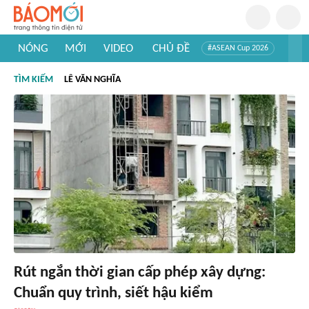
NÓNG
MỚI
VIDEO
CHỦ ĐỀ
#ASEAN Cup 2026
#Trí tuệ nhân tạo
#Mỹ - Iran
#Khám phá Việt Nam
TÌM KIẾM
LÊ VĂN NGHĨA
#Khám phá thế giới
Rút ngắn thời gian cấp phép xây dựng:
Chuẩn quy trình, siết hậu kiểm