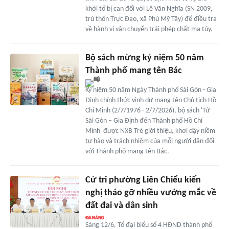
khởi tố bị can đối với Lê Văn Nghĩa (SN 2009,
trú thôn Trực Đạo, xã Phù Mỹ Tây) để điều tra
về hành vi vận chuyển trái phép chất ma túy.
Bộ sách mừng kỷ niệm 50 năm
Thành phố mang tên Bác
Kỷ niệm 50 năm Ngày Thành phố Sài Gòn - Gia
Định chính thức vinh dự mang tên Chủ tịch Hồ
Chí Minh (2/7/1976 - 2/7/2026), bộ sách 'Từ
Sài Gòn – Gia Định đến Thành phố Hồ Chí
Minh' được NXB Trẻ giới thiệu, khơi dậy niềm
tự hào và trách nhiệm của mỗi người dân đối
với Thành phố mang tên Bác.
Cử tri phường Liên Chiểu kiến
nghị tháo gỡ nhiều vướng mắc về
đất đai và dân sinh
Sáng 12/6, Tổ đại biểu số 4 HĐND thành phố