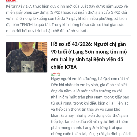
Kể từ ngày 1-7, thực hiện quy định mới của Luật Xây dựng năm 2025 về
miễn giấy phép xây dựng (GPXD) hoặc rút ngắn thời gian cấp GPXD đối
với nhà ở riêng lẻ xuống còn tối đa 7 ngày khiến nhiều phường, xã trên
địa bàn TPHCM lo quá tải. Trong khi những hồ sơ cần có thời gian xác
minh đòi hỏi quy trình chặt chẽ để tránh sai sót.
Hồ sơ số 42/2026: Người chị gần
90 tuổi ở Lạng Sơn mong tìm mộ
em trai hy sinh tại Bệnh viện dã
chiến K78A
Ngày người em lên đường, bà Quý còn rất trẻ.
Đến khi nhận tin em hy sinh, gia đình chỉ biết
ông đã nằm lại ở một chiến trường xa xôi.
Khái niệm 'mặt trận phía Nam' trong giấy báo
tử quá rộng, trong khi điều kiện đi lại, liên lạc
và tiếp cận thông tin thời ấy vô cùng khó
khăn.Sau này, những biến động của thời gian
tiếp tục làm cho dấu vết về người liệt sĩ thêm
phần mong manh. Lạng Sơn từng trải qua
những cuộc thiên tai, lũ lụt; rồi gia đình phải di