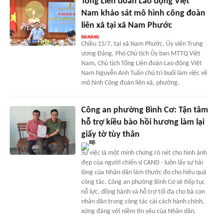
Tổng Liên đoàn Lao động Việt
Nam khảo sát mô hình công đoàn
liên xã tại xã Nam Phước
Chiều 15/7, tại xã Nam Phước, Ủy viên Trung
ương Đảng, Phó Chủ tịch Ủy ban MTTQ Việt
Nam, Chủ tịch Tổng Liên đoàn Lao động Việt
Nam Nguyễn Anh Tuấn chủ trì buổi làm việc về
mô hình Công đoàn liên xã, phường.
Công an phường Bình Cơ: Tận tâm
hỗ trợ kiều bào hồi hương làm lại
giấy tờ tùy thân
Sự việc là một minh chứng rõ nét cho hình ảnh
đẹp của người chiến sĩ CAND - luôn lấy sự hài
lòng của Nhân dân làm thước đo cho hiệu quả
công tác. Công an phường Bình Cơ sẽ tiếp tục
nỗ lực, đồng hành và hỗ trợ tối đa cho bà con
nhân dân trong công tác cải cách hành chính,
xứng đáng với niềm tin yêu của Nhân dân.