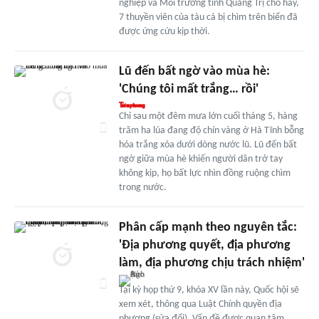
nghiệp và Môi trường tỉnh Quảng Trị cho hay,
7 thuyền viên của tàu cá bị chìm trên biển đã
được ứng cứu kịp thời.
Lũ đến bất ngờ vào mùa hè:
'Chúng tôi mất trắng… rồi'
Chỉ sau một đêm mưa lớn cuối tháng 5, hàng
trăm ha lúa đang độ chín vàng ở Hà Tĩnh bỗng
hóa trắng xóa dưới dòng nước lũ. Lũ đến bất
ngờ giữa mùa hè khiến người dân trở tay
không kịp, họ bất lực nhìn đồng ruộng chìm
trong nước.
Phân cấp mạnh theo nguyên tắc:
'Địa phương quyết, địa phương
làm, địa phương chịu trách nhiệm'
Tại kỳ họp thứ 9, khóa XV lần này, Quốc hội sẽ
xem xét, thông qua Luật Chính quyền địa
phương (sửa đổi). Vấn đề được quan tâm