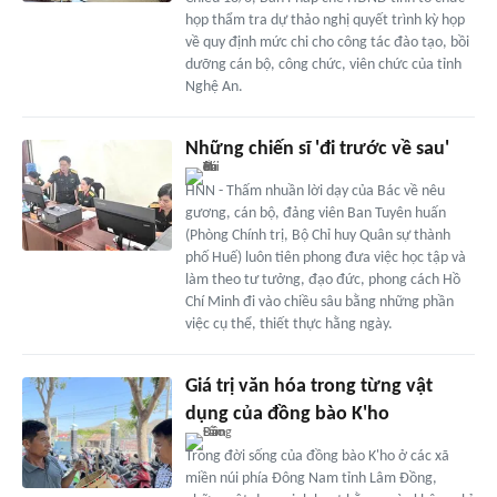
họp thẩm tra dự thảo nghị quyết trình kỳ họp
về quy định mức chi cho công tác đào tạo, bồi
dưỡng cán bộ, công chức, viên chức của tỉnh
Nghệ An.
Những chiến sĩ 'đi trước về sau'
HNN - Thấm nhuần lời dạy của Bác về nêu
gương, cán bộ, đảng viên Ban Tuyên huấn
(Phòng Chính trị, Bộ Chỉ huy Quân sự thành
phố Huế) luôn tiên phong đưa việc học tập và
làm theo tư tưởng, đạo đức, phong cách Hồ
Chí Minh đi vào chiều sâu bằng những phần
việc cụ thể, thiết thực hằng ngày.
Giá trị văn hóa trong từng vật
dụng của đồng bào K'ho
Trong đời sống của đồng bào K'ho ở các xã
miền núi phía Đông Nam tỉnh Lâm Đồng,