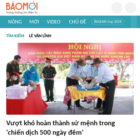
NÓNG
MỚI
VIDEO
CHỦ ĐỀ
#ASEAN Cup 2026
#Trí tuệ nhân tạo
#Mỹ - Iran
#Khám phá Việt Nam
TÌM KIẾM
LÊ VĂN LĨNH
#Khám phá thế giới
Vượt khó hoàn thành sứ mệnh trong
'chiến dịch 500 ngày đêm'