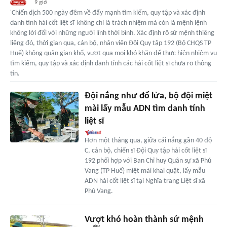
9 giờ
'Chiến dịch 500 ngày đêm về đẩy mạnh tìm kiếm, quy tập và xác định
danh tính hài cốt liệt sĩ' không chỉ là trách nhiệm mà còn là mệnh lệnh
không lời đối với những người lính thời bình. Xác định rõ sứ mệnh thiêng
liêng đó, thời gian qua, cán bộ, nhân viên Đội Quy tập 192 (Bộ CHQS TP
Huế) không quản gian khổ, vượt qua mọi khó khăn để thực hiện nhiệm vụ
tìm kiếm, quy tập và xác định danh tính các hài cốt liệt sĩ chưa rõ thông
tin.
Đội nắng như đổ lửa, bộ đội miệt
mài lấy mẫu ADN tìm danh tính
liệt sĩ
Hơn một tháng qua, giữa cái nắng gần 40 độ
C, cán bộ, chiến sĩ Đội Quy tập hài cốt liệt sĩ
192 phối hợp với Ban Chỉ huy Quân sự xã Phú
Vang (TP Huế) miệt mài khai quật, lấy mẫu
ADN hài cốt liệt sĩ tại Nghĩa trang Liệt sĩ xã
Phú Vang.
Vượt khó hoàn thành sứ mệnh