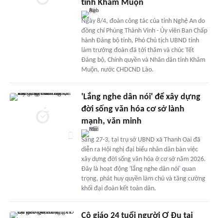
tỉnh Khăm Muộn
Ngày 8/4, đoàn công tác của tỉnh Nghệ An do
đồng chí Phùng Thành Vinh - Ủy viên Ban Chấp
hành Đảng bộ tỉnh, Phó Chủ tịch UBND tỉnh
làm trưởng đoàn đã tới thăm và chúc Tết
Đảng bộ, Chính quyền và Nhân dân tỉnh Khăm
Muộn, nước CHDCND Lào.
'Lắng nghe dân nói' để xây dựng
đời sống văn hóa cơ sở lành
mạnh, văn minh
Sáng 27-3, tại trụ sở UBND xã Thanh Oai đã
diễn ra Hội nghị đại biểu nhân dân bàn việc
xây dựng đời sống văn hóa ở cơ sở năm 2026.
Đây là hoạt động 'lắng nghe dân nói' quan
trọng, phát huy quyền làm chủ và tăng cường
khối đại đoàn kết toàn dân.
Cô giáo 24 tuổi người Ơ Đu tại