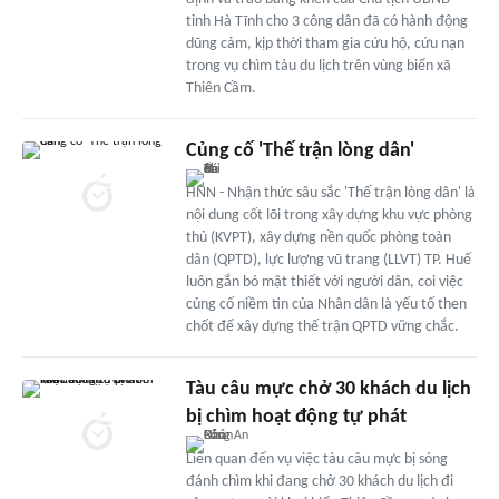
tỉnh Hà Tĩnh cho 3 công dân đã có hành động
dũng cảm, kịp thời tham gia cứu hộ, cứu nạn
trong vụ chìm tàu du lịch trên vùng biển xã
Thiên Cầm.
Củng cố 'Thế trận lòng dân'
HNN - Nhận thức sâu sắc 'Thế trận lòng dân' là
nội dung cốt lõi trong xây dựng khu vực phòng
thủ (KVPT), xây dựng nền quốc phòng toàn
dân (QPTD), lực lượng vũ trang (LLVT) TP. Huế
luôn gắn bó mật thiết với người dân, coi việc
củng cố niềm tin của Nhân dân là yếu tố then
chốt để xây dựng thế trận QPTD vững chắc.
Tàu câu mực chở 30 khách du lịch
bị chìm hoạt động tự phát
Liên quan đến vụ việc tàu câu mực bị sóng
đánh chìm khi đang chở 30 khách du lịch đi