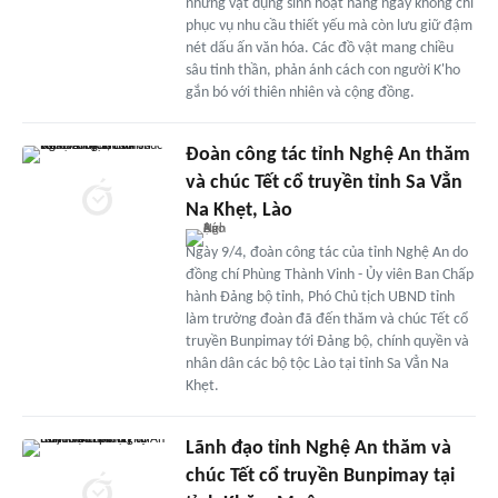
những vật dụng sinh hoạt hằng ngày không chỉ
phục vụ nhu cầu thiết yếu mà còn lưu giữ đậm
nét dấu ấn văn hóa. Các đồ vật mang chiều
sâu tinh thần, phản ánh cách con người K'ho
gắn bó với thiên nhiên và cộng đồng.
Đoàn công tác tỉnh Nghệ An thăm
và chúc Tết cổ truyền tỉnh Sa Vẳn
Na Khẹt, Lào
Ngày 9/4, đoàn công tác của tỉnh Nghệ An do
đồng chí Phùng Thành Vinh - Ủy viên Ban Chấp
hành Đảng bộ tỉnh, Phó Chủ tịch UBND tỉnh
làm trưởng đoàn đã đến thăm và chúc Tết cổ
truyền Bunpimay tới Đảng bộ, chính quyền và
nhân dân các bộ tộc Lào tại tỉnh Sa Vẳn Na
Khẹt.
Lãnh đạo tỉnh Nghệ An thăm và
chúc Tết cổ truyền Bunpimay tại