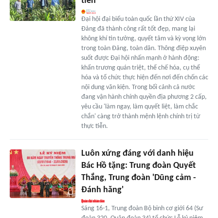
tiễn
Đại hội đại biểu toàn quốc lần thứ XIV của
Đảng đã thành công rất tốt đẹp, mang lại
không khí tin tưởng, quyết tâm và kỳ vọng lớn
trong toàn Đảng, toàn dân. Thông điệp xuyên
suốt được Đại hội nhấn mạnh ở hành động:
khẩn trương quán triệt, thể chế hóa, cụ thể
hóa và tổ chức thực hiện đến nơi đến chốn các
nội dung văn kiện. Trong bối cảnh cả nước
đang vận hành chính quyền địa phương 2 cấp,
yêu cầu 'làm ngay, làm quyết liệt, làm chắc
chắn' càng trở thành mệnh lệnh chính trị từ
thực tiễn.
Luôn xứng đáng với danh hiệu
Bác Hồ tặng: Trung đoàn Quyết
Thắng, Trung đoàn 'Dũng cảm -
Đánh hăng'
Sáng 16-1, Trung đoàn Bộ binh cơ giới 64 (Sư