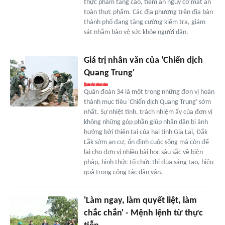
thực phẩm tăng cao, tiềm ẩn nguy cơ mất an
toàn thực phẩm. Các địa phương trên địa bàn
thành phố đang tăng cường kiểm tra, giám
sát nhằm bảo vệ sức khỏe người dân.
Giá trị nhân văn của 'Chiến dịch
Quang Trung'
Quân đoàn 34 là một trong những đơn vị hoàn
thành mục tiêu 'Chiến dịch Quang Trung' sớm
nhất. Sự nhiệt tình, trách nhiệm ấy của đơn vị
không những góp phần giúp nhân dân bị ảnh
hưởng bởi thiên tai của hai tỉnh Gia Lai, Đắk
Lắk sớm an cư, ổn định cuộc sống mà còn để
lại cho đơn vị nhiều bài học sâu sắc về biện
pháp, hình thức tổ chức thi đua sáng tạo, hiệu
quả trong công tác dân vận.
'Làm ngay, làm quyết liệt, làm
chắc chắn' - Mệnh lệnh từ thực