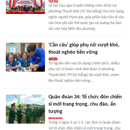
Lễ hội Cầu ngư truyền thống năm 2026 tại
phường Thanh Khê (TP. Đà Nẵng) thu hút hàng
nghìn người tham gia, góp phần bảo tồn di sản
văn hóa phi vật thể quốc gia và quảng bá bản
sắc văn hóa biển địa phương.
'Cần câu' giúp phụ nữ vượt khó,
thoát nghèo bền vững
Từ nguồn vốn vay tín dụng chính sách, nhiều
phụ nữ có hoàn cảnh khó khăn ở phường
Thanh Khê (TP Đà Nẵng) đã vượt khó, vươn
lên thoát nghèo bền vững...
Quân đoàn 34: Tổ chức đón chiến
sĩ mới trang trọng, chu đáo, ấn
tượng
Trong 2 ngày 4 và 5-3, các đơn vị Quân đoàn
34 tổ chức đón chiến sĩ mới trang trọng, chu