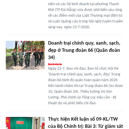
niên và các hộ kinh doanh tại phường Thanh
Khê (TP Đà Nẵng) vừa được phổ biến sâu rộng
về các điểm mới của Luật Thương mại điện tử
và Luật Quảng cáo trong hội nghị tuyên truyền
sáng nay, ngày 23-7-2026.
Doanh trại chính quy, xanh, sạch,
đẹp ở Trung đoàn 66 (Quân đoàn
34)
Ngày 22-7, Ban chỉ đạo, Ban tổ chức Hội thi
'Doanh trại chính quy, xanh, sạch, đẹp' Trung
đoàn bộ binh đủ quân toàn quân năm 2026
tiến hành chấm thi tại Trung đoàn 66 (Sư đoàn
10, Quân đoàn 34). Thiếu tướng Vũ Văn
Cường, Phó chính ủy Tổng cục Hậu cần - Kỹ
thuật dự và phát biểu chỉ đạo.
Thực hiện Kết luận số 09-KL/TW
của Bộ Chính trị: Bài 3: Từ giám sát