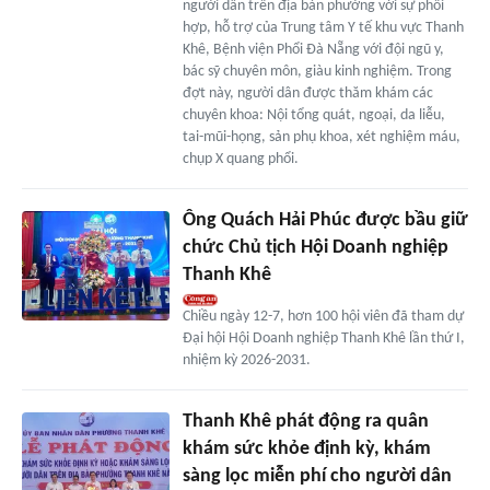
người dân trên địa bàn phường với sự phối
hợp, hỗ trợ của Trung tâm Y tế khu vực Thanh
Khê, Bệnh viện Phổi Đà Nẵng với đội ngũ y,
bác sỹ chuyên môn, giàu kinh nghiệm. Trong
đợt này, người dân được thăm khám các
chuyên khoa: Nội tổng quát, ngoại, da liễu,
tai-mũi-họng, sản phụ khoa, xét nghiệm máu,
chụp X quang phổi.
Ông Quách Hải Phúc được bầu giữ
chức Chủ tịch Hội Doanh nghiệp
Thanh Khê
Chiều ngày 12-7, hơn 100 hội viên đã tham dự
Đại hội Hội Doanh nghiệp Thanh Khê lần thứ I,
nhiệm kỳ 2026-2031.
Thanh Khê phát động ra quân
khám sức khỏe định kỳ, khám
sàng lọc miễn phí cho người dân