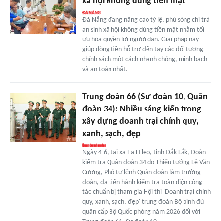
xã hội không dùng tiền mặt
Đà Nẵng đang nâng cao tỷ lệ, phủ sóng chi trả
an sinh xã hội không dùng tiền mặt nhằm tối
ưu hóa quyền lợi người dân. Giải pháp này
giúp dòng tiền hỗ trợ đến tay các đối tượng
chính sách một cách nhanh chóng, minh bạch
và an toàn nhất.
Trung đoàn 66 (Sư đoàn 10, Quân
đoàn 34): Nhiều sáng kiến trong
xây dựng doanh trại chính quy,
xanh, sạch, đẹp
Ngày 4-6, tại xã Ea H'leo, tỉnh Đắk Lắk, Đoàn
kiểm tra Quân đoàn 34 do Thiếu tướng Lê Văn
Cương, Phó tư lệnh Quân đoàn làm trưởng
đoàn, đã tiến hành kiểm tra toàn diện công
tác chuẩn bị tham gia Hội thi 'Doanh trại chính
quy, xanh, sạch, đẹp' trung đoàn Bộ binh đủ
quân cấp Bộ Quốc phòng năm 2026 đối với