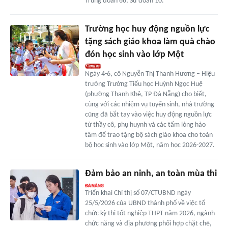
Trung đoàn 66, Sư đoàn 10.
Trường học huy động nguồn lực
tặng sách giáo khoa làm quà chào
đón học sinh vào lớp Một
Ngày 4-6, cô Nguyễn Thị Thanh Hương – Hiệu
trưởng Trường Tiểu học Huỳnh Ngọc Huệ
(phường Thanh Khê, TP Đà Nẵng) cho biết,
cùng với các nhiệm vụ tuyển sinh, nhà trường
cũng đã bắt tay vào việc huy động nguồn lực
từ thầy cô, phụ huynh và các tấm lòng hảo
tâm để trao tặng bộ sách giáo khoa cho toàn
bộ học sinh vào lớp Một, năm học 2026-2027.
Đảm bảo an ninh, an toàn mùa thi
Triển khai Chỉ thị số 07/CTUBND ngày
25/5/2026 của UBND thành phố về việc tổ
chức kỳ thi tốt nghiệp THPT năm 2026, ngành
chức năng và địa phương phối hợp chặt chẽ,