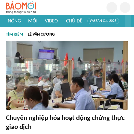
NÓNG
MỚI
VIDEO
CHỦ ĐỀ
#ASEAN Cup 2026
#Trí tuệ nhân tạo
#Mỹ - Iran
#Khám phá Việt Nam
TÌM KIẾM
LÊ VĂN CƯƠNG
#Khám phá thế giới
Chuyên nghiệp hóa hoạt động chứng thực
giao dịch