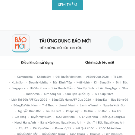
XEM THÊM
TẢI ỨNG DỤNG BÁO MỚI
ĐỂ KHÔNG BỎ SÓT TIN TỨC
Điều khoản sử dụng
Chính sách bảo mật
Campuchia
Khánh Sky
Đội Tuyển Việt Nam
ASEAN Cup 2026
Tô Lâm
Xuân Son
Doanh Nghiệp
Trần Đình Tiệp
Mũi Nghê
Kim Sang-Sik
Đình Bắc
Singapore
Hồ Văn Khoa
Trần Thanh Mẫn
Sân Mỹ Đình
Liên Bang Nga
Năm
Indonesia
Kim Sang Sik
Chủ Tịch Quốc Hội
AFF Cup 2026
Lịch Thi Đấu AFF Cup 2026
Bảng Xếp Hạng AFF Cup 2026
Bóng Đá
Báo Bóng Đá
Bóng Đá Việt Nam
Thể Thao
Lionel Messi
Lamine Yamal
Nguyễn Xuân Son
Nguyễn Đình Bắc
Tin Thế Giới
Pháp Luật
Xã Hội
Tin Bão
Tin Tức
Giá Vàng
Tuyển Việt Nam
U23 Việt Nam
U17 Việt Nam
Kết Quả Bóng Đá
Ngoại Hạng Anh
Bảng Xếp Hạng Ngoại Hạng Anh
Lịch Thi Đấu Ngoại Hạng Anh
Cúp C1
Kết Quả Vietlott Power 6/55
Kết Quả Xổ Số
Xổ Số Miền Nam
Xổ Số Miền Bắc
Xổ Số Miền Trung
Giao Thông
Thời Sự
Lịch Vạn Niên