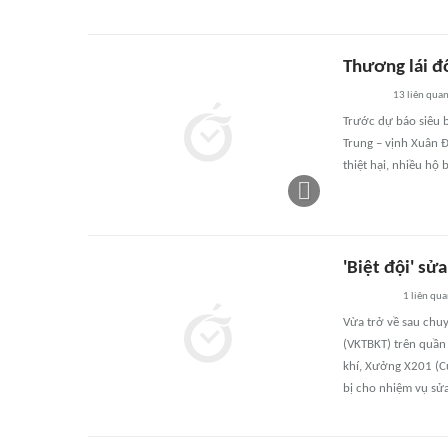
Thương lái đ
13
liên qua
Trước dự báo siêu 
Trung – vịnh Xuân Đ
thiệt hại, nhiều hộ
'Biệt đội' sử
1
liên qu
Vừa trở về sau chuy
(VKTBKT) trên quần
khí, Xưởng X201 (Cụ
bị cho nhiệm vụ sửa