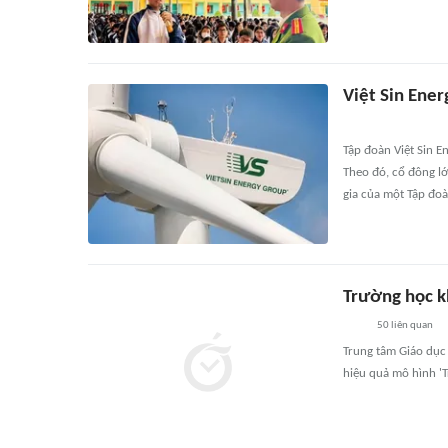
Việt Sin Ener
Tập đoàn Việt Sin E
Theo đó, cổ đông l
gia của một Tập đoà
Trường học k
50
liên quan
Trung tâm Giáo dục
hiệu quả mô hình '