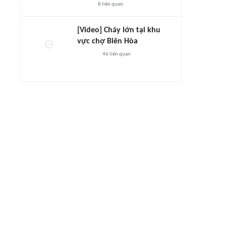
8
liên quan
[Video] Cháy lớn tại khu
vực chợ Biên Hòa
46
liên quan