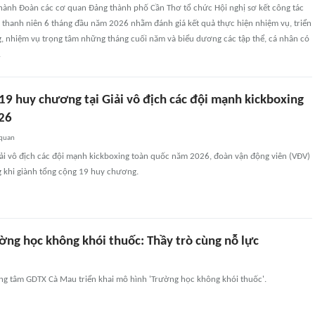
hành Đoàn các cơ quan Đảng thành phố Cần Thơ tổ chức Hội nghị sơ kết công tác
 thanh niên 6 tháng đầu năm 2026 nhằm đánh giá kết quả thực hiện nhiệm vụ, triển
 nhiệm vụ trọng tâm những tháng cuối năm và biểu dương các tập thể, cá nhân có
.
 19 huy chương tại Giải vô địch các đội mạnh kickboxing
26
 quan
Giải vô địch các đội mạnh kickboxing toàn quốc năm 2026, đoàn vận động viên (VĐV)
g khi giành tổng cộng 19 huy chương.
ờng học không khói thuốc: Thầy trò cùng nỗ lực
ng tâm GDTX Cà Mau triển khai mô hình 'Trường học không khói thuốc'.