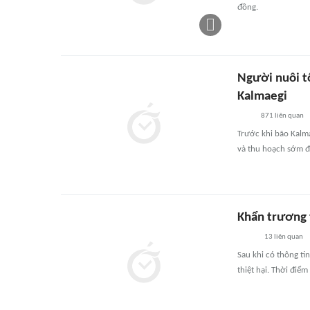
đồng.
Người nuôi tô
Kalmaegi
871
liên quan
Trước khi bão Kalma
và thu hoạch sớm để
Khẩn trương 
13
liên quan
Sau khi có thông ti
thiệt hại. Thời điể