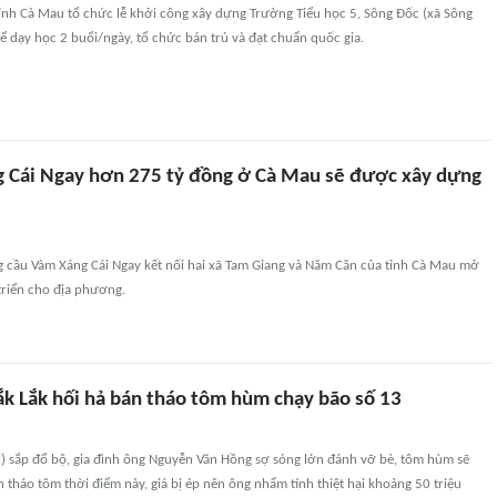
ỉnh Cà Mau tổ chức lễ khởi công xây dựng Trường Tiểu học 5, Sông Đốc (xã Sông
ể dạy học 2 buổi/ngày, tổ chức bán trú và đạt chuẩn quốc gia.
 Cái Ngay hơn 275 tỷ đồng ở Cà Mau sẽ được xây dựng
g cầu Vàm Xáng Cái Ngay kết nối hai xã Tam Giang và Năm Căn của tỉnh Cà Mau mở
triển cho địa phương.
k Lắk hối hả bán tháo tôm hùm chạy bão số 13
i) sắp đổ bộ, gia đình ông Nguyễn Văn Hồng sợ sóng lớn đánh vỡ bè, tôm hùm sẽ
án tháo tôm thời điểm này, giá bị ép nên ông nhẩm tính thiệt hại khoảng 50 triệu