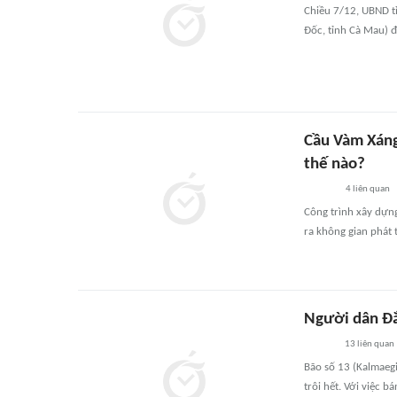
Chiều 7/12, UBND t
Đốc, tỉnh Cà Mau) đ
Cầu Vàm Xáng
thế nào?
4
liên quan
Công trình xây dựn
ra không gian phát 
Người dân Đắ
13
liên quan
Bão số 13 (Kalmaeg
trôi hết. Với việc b