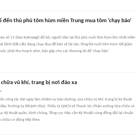
ổ đến thủ phủ tôm hùm miền Trung mua tôm 'chạy bão'
n
bão số 13 (bão Kalmaegi) đổ bộ, người dân tại thủ phủ nuôi tôm hùm lớn nhất miền
ài (tỉnh Đắk Lắk) đang chạy đua để bảo vệ tài sản, lồng/bè nuôi tôm hùm. Để giảm
 buộc phải thu hoạch sớm, bán gấp cho các thương lái để 'chạy bão'.
a chữa vũ khí, trang bị nơi đảo xa
an
ến công tác dài ngày làm nhiệm vụ bảo dưỡng, sửa chữa vũ khí, trang bị kỹ thuật
 đảo Trường Sa (Khánh Hòa), Thiếu tá QNCN Lê Thanh Vũ, Phân xưởng Sửa chữa vũ
c Kỹ thuật quân, binh chủng, Tổng cục Hậu cần-Kỹ thuật) cùng đồng đội lại chuẩn
 chữa cơ động tiếp theo.