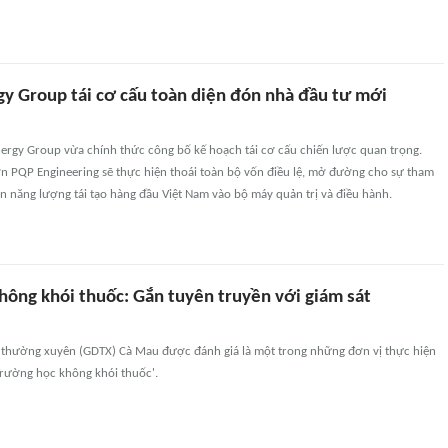
gy Group tái cơ cấu toàn diện đón nhà đầu tư mới
nergy Group vừa chính thức công bố kế hoạch tái cơ cấu chiến lược quan trọng.
ớn PQP Engineering sẽ thực hiện thoái toàn bộ vốn điều lệ, mở đường cho sự tham
n năng lượng tái tạo hàng đầu Việt Nam vào bộ máy quản trị và điều hành.
hông khói thuốc: Gắn tuyên truyền với giám sát
 thường xuyên (GDTX) Cà Mau được đánh giá là một trong những đơn vị thực hiện
Trường học không khói thuốc'.