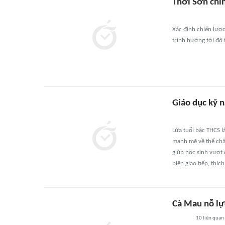
Thới Sơn chỉn
Xác định chiến lược
trình hướng tới đô 
Giáo dục kỹ 
Lứa tuổi bậc THCS l
mạnh mẽ về thể chất
giúp học sinh vượt
biện giao tiếp, thíc
Cà Mau nỗ lực
10
liên quan