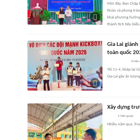
Mới đây, Ban Chấp 
Đoàn và phong trào
khai phương hướng,
thành tích tiêu biểu
Gia Lai giành
toàn quốc 20
4
liên
Tối 11-4, khép lại 
Gia Lai gây ấn tượn
Xây dựng trư
1
liên quan
Nhiều năm qua, Tru