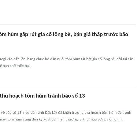
m hùm gấp rút gia cố lồng bè, bán giá thấp trước bão
egi vào đất liền, hàng chục hộ dân nuôi tôm hùm tất bật gia cố lồng bè, dời tài sản
 hạn chế thiệt hại.
thu hoạch tôm hùm tránh bão số 13
n về bão số 13, ngư dân tỉnh Đắk Lắk đã khẩn trương thu hoạch tôm hùm để tránh
m này, tôm hùm cũng đến kỳ xuất bán nên thương lái thu mua với giá ổn định.