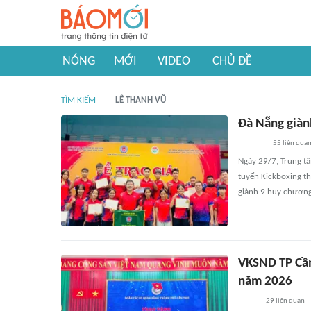
NÓNG
MỚI
VIDEO
CHỦ ĐỀ
TÌM KIẾM
LÊ THANH VŨ
Đà Nẵng giành
55
liên qua
Ngày 29/7, Trung tâ
tuyển Kickboxing th
giành 9 huy chương
VKSND TP Cần
năm 2026
29
liên quan