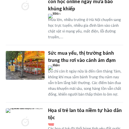
con học online ngày mưa bão
khủng khiếp
Mưa lớn, nhiều trường ở Hà Nội chuyển sang
học trực tuyến, nhiều gia đình lâm vào cảnh
chật vật vì mạng yếu, mất điện, lỗi đường
truyền,...
Sức mua yếu, thị trường bánh
trung thu rơi vào cảnh ảm đạm
Dù chỉ còn ít ngày nữa là đến rằm tháng Tám,
không khí mua sắm bánh Trung thu năm nay
vẫn trầm lắng bất thường. Các điểm bán đua
nhau khuyến mãi sâu, song hàng tồn vẫn chất
đống, khiến người bán thấp thỏm lo ôm nợ.
Họa sĩ trẻ lan tỏa niềm tự hào dân
tộc
Các họa sĩ trẻ đã thổi bùng tình yêu đất nước,