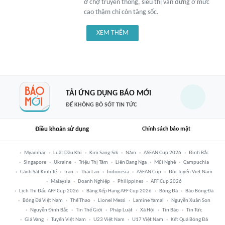
ở chợ truyền thống, siêu thị vẫn đứng ở mức
cao thậm chí còn tăng sốc.
XEM THÊM
TẢI ỨNG DỤNG BÁO MỚI
ĐỂ KHÔNG BỎ SÓT TIN TỨC
Điều khoản sử dụng
Chính sách bảo mật
Myanmar
Luật Dầu Khí
Kim Sang-Sik
Năm
ASEAN Cup 2026
Đình Bắc
Singapore
Ukraine
Triệu Thị Tâm
Liên Bang Nga
Mũi Nghê
Campuchia
Cảnh Sát Kinh Tế
Iran
Thái Lan
Indonesia
ASEAN Cup
Đội Tuyển Việt Nam
Malaysia
Doanh Nghiệp
Philippines
AFF Cup 2026
Lịch Thi Đấu AFF Cup 2026
Bảng Xếp Hạng AFF Cup 2026
Bóng Đá
Báo Bóng Đá
Bóng Đá Việt Nam
Thể Thao
Lionel Messi
Lamine Yamal
Nguyễn Xuân Son
Nguyễn Đình Bắc
Tin Thế Giới
Pháp Luật
Xã Hội
Tin Bão
Tin Tức
Giá Vàng
Tuyển Việt Nam
U23 Việt Nam
U17 Việt Nam
Kết Quả Bóng Đá