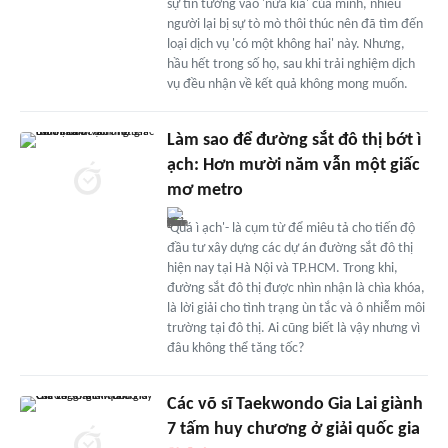
sự tin tưởng vào 'nửa kia' của mình, nhiều
người lại bị sự tò mò thôi thúc nên đã tìm đến
loại dịch vụ 'có một không hai' này. Nhưng,
hầu hết trong số họ, sau khi trải nghiệm dịch
vụ đều nhận về kết quả không mong muốn.
Làm sao để đường sắt đô thị bớt ì
ạch: Hơn mười năm vẫn một giấc
mơ metro
'Quá ì ạch'- là cụm từ để miêu tả cho tiến độ
đầu tư xây dựng các dự án đường sắt đô thị
hiện nay tại Hà Nội và TP.HCM. Trong khi,
đường sắt đô thị được nhìn nhận là chìa khóa,
là lời giải cho tình trạng ùn tắc và ô nhiễm môi
trường tại đô thị. Ai cũng biết là vậy nhưng vì
đâu không thể tăng tốc?
Các võ sĩ Taekwondo Gia Lai giành
7 tấm huy chương ở giải quốc gia