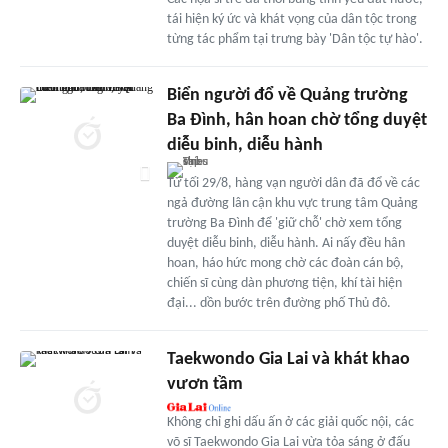
tái hiện ký ức và khát vọng của dân tộc trong
từng tác phẩm tại trưng bày 'Dân tộc tự hào'.
Biển người đổ về Quảng trường
Ba Đình, hân hoan chờ tổng duyệt
diễu binh, diễu hành
Từ tối 29/8, hàng vạn người dân đã đổ về các
ngả đường lân cận khu vực trung tâm Quảng
trường Ba Đình để 'giữ chỗ' chờ xem tổng
duyệt diễu binh, diễu hành. Ai nấy đều hân
hoan, háo hức mong chờ các đoàn cán bộ,
chiến sĩ cùng dàn phương tiện, khí tài hiện
đại... dồn bước trên đường phố Thủ đô.
Taekwondo Gia Lai và khát khao
vươn tầm
Không chỉ ghi dấu ấn ở các giải quốc nội, các
võ sĩ Taekwondo Gia Lai vừa tỏa sáng ở đấu