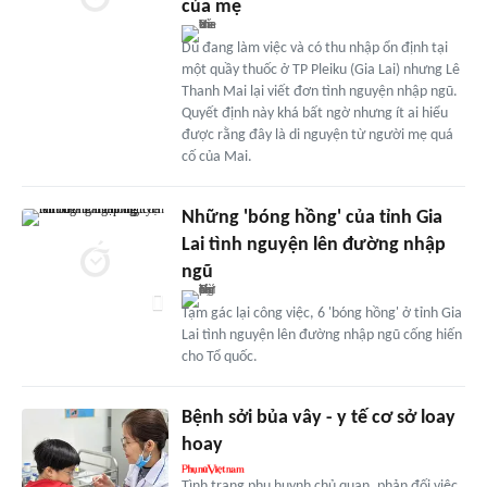
của mẹ
Dù đang làm việc và có thu nhập ổn định tại
một quầy thuốc ở TP Pleiku (Gia Lai) nhưng Lê
Thanh Mai lại viết đơn tình nguyện nhập ngũ.
Quyết định này khá bất ngờ nhưng ít ai hiểu
được rằng đây là di nguyện từ người mẹ quá
cố của Mai.
Những 'bóng hồng' của tỉnh Gia
Lai tình nguyện lên đường nhập
ngũ
Tạm gác lại công việc, 6 'bóng hồng' ở tỉnh Gia
Lai tình nguyện lên đường nhập ngũ cống hiến
cho Tổ quốc.
Bệnh sởi bủa vây - y tế cơ sở loay
hoay
Tình trạng phụ huynh chủ quan, phản đối việc