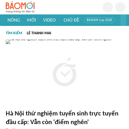
NÓNG
MỚI
VIDEO
CHỦ ĐỀ
#ASEAN Cup 2026
#Trí tuệ nhân tạo
#Mỹ - Iran
#Khám phá Việt Nam
TÌM KIẾM
LÊ THANH MAI
#Khám phá thế giới
Hà Nội thử nghiệm tuyển sinh trực tuyến
đầu cấp: Vẫn còn 'điểm nghẽn'