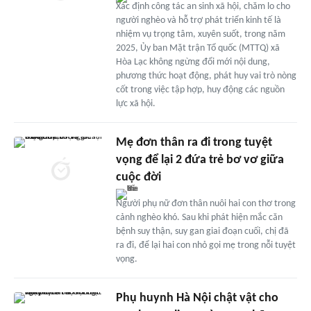
Xác định công tác an sinh xã hội, chăm lo cho
người nghèo và hỗ trợ phát triển kinh tế là
nhiệm vụ trọng tâm, xuyên suốt, trong năm
2025, Ủy ban Mặt trận Tổ quốc (MTTQ) xã
Hòa Lạc không ngừng đổi mới nội dung,
phương thức hoạt động, phát huy vai trò nòng
cốt trong việc tập hợp, huy động các nguồn
lực xã hội.
Mẹ đơn thân ra đi trong tuyệt
vọng để lại 2 đứa trẻ bơ vơ giữa
cuộc đời
Người phụ nữ đơn thân nuôi hai con thơ trong
cảnh nghèo khó. Sau khi phát hiện mắc căn
bệnh suy thận, suy gan giai đoạn cuối, chị đã
ra đi, để lại hai con nhỏ gọi mẹ trong nỗi tuyệt
vọng.
Phụ huynh Hà Nội chật vật cho