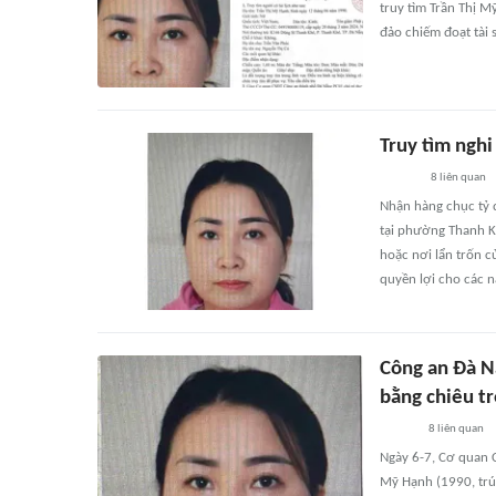
truy tìm Trần Thị M
đảo chiếm đoạt tài 
Truy tìm ngh
8
liên quan
Nhận hàng chục tỷ đ
tại phường Thanh Kh
hoặc nơi lẩn trốn c
quyền lợi cho các 
Công an Đà N
bằng chiêu tr
8
liên quan
Ngày 6-7, Cơ quan 
Mỹ Hạnh (1990, trú 