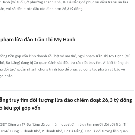
ỹ Hạnh (36 tuổi), ở phường Thanh Khê, TP Đà Nẵng để phục vụ điều tra vụ án lừa
sản, với số tiền bước đầu xác định hơn 26,3 tỷ đồng.
i phạm lừa đảo Trần Thị Mỹ Hạnh
ồng tiền góp vốn kinh doanh rồi 'bặt vô âm tín', nghi phạm Trần Thị Mỹ Hạnh (trú
ê, Đà Nẵng) đang bị Cơ quan Cảnh sát điều tra ráo riết truy tìm. Ai biết thông tin
ủa đối tượng cần nhanh chóng trình báo để phục vụ công tác phá án và bảo vệ
nạn nhân.
ẵng truy tìm đối tượng lừa đảo chiếm đoạt 26,3 tỷ đồng
ò kêu gọi góp vốn
CSĐT Công an TP Đà Nẵng đã ban hành quyết định truy tìm người đối với Trần Thị
K146 Dũng Sĩ Thanh Khê, P. Thanh Khê, TP. Đà Nẵng). Hạn là đối tượng liên quan