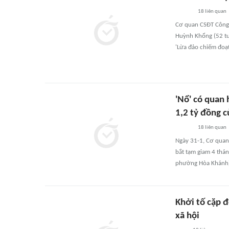
18
liên quan
Cơ quan CSĐT Công a
Huỳnh Khổng (52 tuổ
'Lừa đảo chiếm đoạt 
'Nổ' có quan 
1,2 tỷ đồng c
18
liên quan
Ngày 31-1, Cơ quan 
bắt tạm giam 4 thán
phường Hòa Khánh) 
Khởi tố cặp đ
xã hội