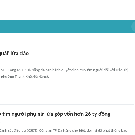
quái' lừa đảo
CSĐT Công an TP Đà Nẵng đã ban hành quyết định truy tìm người đối với Trần Thị
 phường Thanh Khê, Đà Nẵng).
y tìm người phụ nữ lừa góp vốn hơn 26 tỷ đồng
n
ảnh sát điều tra (CSĐT), Công an TP Đà Nẵng cho biết, đơn vị đã phát thông báo