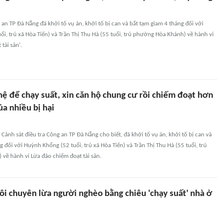
n TP Đà Nẵng đã khởi tố vụ án, khởi tố bị can và bắt tạm giam 4 tháng đối với
i, trú xã Hòa Tiến) và Trần Thị Thu Hà (55 tuổi, trú phường Hòa Khánh) về hành vi
tài sản'.
hệ để chạy suất, xin căn hộ chung cư rồi chiếm đoạt hơn
ủa nhiều bị hại
Cảnh sát điều tra Công an TP Đà Nẵng cho biết, đã khởi tố vụ án, khởi tố bị can và
g đối với Huỳnh Khổng (52 tuổi, trú xã Hòa Tiến) và Trần Thị Thu Hà (55 tuổi, trú
về hành vi Lừa đảo chiếm đoạt tài sản.
ôi chuyên lừa người nghèo bằng chiêu 'chạy suất' nhà ở