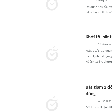
18
liên quan
Lợi dụng nhu cầu về
tiền chạy suất nhà 
Khởi tố, bắt 
18
liên qua
Ngày 30/1, Cơ quan 
hành lệnh bắt tạm g
Hà (SN 1969, phường
Bắt giam 2 đố
đồng
18
liên quan
Đối tượng Huỳnh Kh