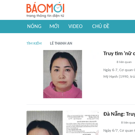
NÓNG
MỚI
VIDEO
CHỦ ĐỀ
TÌM KIẾM
LÊ THANH AN
Truy tìm 'nữ 
8
liên quan
Ngày 6-7, Cơ quan 
Mỹ Hạnh (1990, trú
Đà Nẵng: Tru
8
liên qua
Ngày 6/7, Cơ quan C