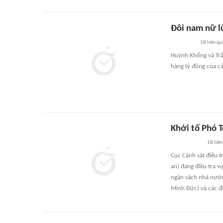
Đôi nam nữ lừ
18
liên qu
Huỳnh Khổng và Trần
hàng tỷ đồng của các
Khởi tố Phó 
18
liên
Cục Cảnh sát điều t
an) đang điều tra v
ngân sách nhà nước'
Minh Đức) và các đơ