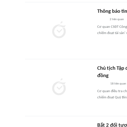
Thông báo tì
2
liên quan
Cơ quan CSĐT Công 
chiếm đoạt tài sản' 
Chủ tịch Tập
đồng
18
liên quan
Cơ quan điều tra c
chiếm đoạt Quỹ Bình
Bắt 2 đối tượ