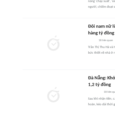
năng 'chạy suất', '
người, chiếm đoạt s
Đôi nam nữ l
hàng tỷ đồng
18
liên quan
Trần Thị Thu Hà và
bức thiết về nhà ở r
Đà Nẵng: Khởi
1,2 tỷ đồng
18
liên q
Sau khi nhận tiền, 
hoãn, kéo dài thời 