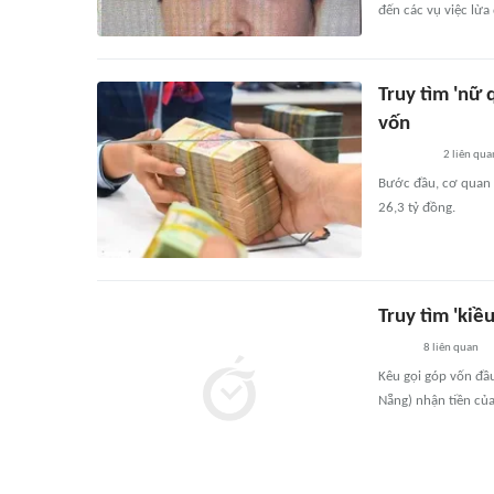
đến các vụ việc lừa
Truy tìm 'nữ 
vốn
2
liên qua
Bước đầu, cơ quan đ
26,3 tỷ đồng.
Truy tìm 'kiề
8
liên quan
Kêu gọi góp vốn đầu
Nẵng) nhận tiền của