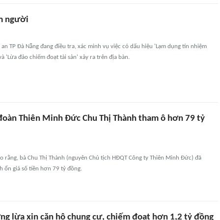
m người
an TP Đà Nẵng đang điều tra, xác minh vụ việc có dấu hiệu 'Lạm dụng tín nhiệm
và 'Lừa đảo chiếm đoạt tài sản' xảy ra trên địa bàn.
 đoàn Thiên Minh Đức Chu Thị Thành tham ô hơn 79 tỷ
ho rằng, bà Chu Thị Thành (nguyên Chủ tịch HĐQT Công ty Thiên Minh Đức) đã
 ổn giá số tiền hơn 79 tỷ đồng.
ng lừa xin căn hộ chung cư, chiếm đoạt hơn 1,2 tỷ đồng