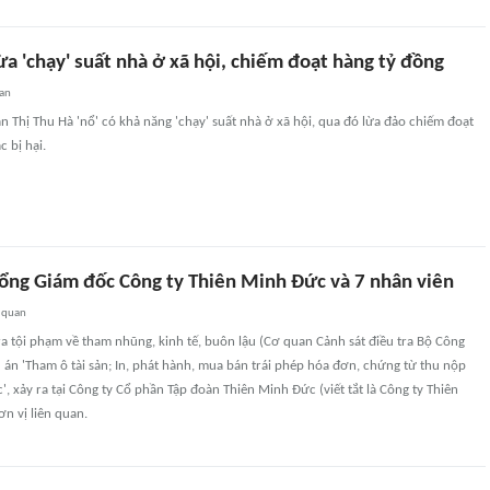
a 'chạy' suất nhà ở xã hội, chiếm đoạt hàng tỷ đồng
an
 Thị Thu Hà 'nổ' có khả năng 'chạy' suất nhà ở xã hội, qua đó lừa đảo chiếm đoạt
 bị hại.
Tổng Giám đốc Công ty Thiên Minh Đức và 7 nhân viên
 quan
ra tội phạm về tham nhũng, kinh tế, buôn lậu (Cơ quan Cảnh sát điều tra Bộ Công
ụ án 'Tham ô tài sản; In, phát hành, mua bán trái phép hóa đơn, chứng từ thu nộp
, xảy ra tại Công ty Cổ phần Tập đoàn Thiên Minh Đức (viết tắt là Công ty Thiên
n vị liên quan.