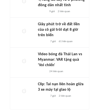
đông dân nhất tỉnh
9 giờ
2
liên quan
Giây phút trở về đất liền
của cô gái trôi dạt 8 giờ
trên biển
7 giờ
61
liên quan
Video bóng đá Thái Lan vs
Myanmar: VAR tặng quà
'Voi chiến'
24
liên quan
Clip: Tai nạn liên hoàn giữa
3 xe máy tại giao lộ
7 giờ
2
liên quan