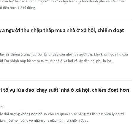
xin căn hộ' tại các khu chung cư nhà ở xã hội trên địa bàn thành phố và lừa nhiều
ố tiền hơn 1,2 tỷ đồng.
ừa người thu nhập thấp mua nhà ở xã hội, chiếm đoạt
 Huỳnh Khổng (cùng ngụ Đà Nẵng) tiếp cận những người gặp khó khăn, có nhu cầu
ồi lừa phỉnh nộp hồ sơ mua, thuê nhà ở xã hội và lấy tiền chi phí, lo lót...
 tố vụ lừa đảo 'chạy suất' nhà ở xã hội, chiếm đoạt hơn
uan
các đối tượng không nộp hồ sơ cho cơ quan chức năng mà liên tục viện lý do trì
gian, hứa hẹn vòng vo nhằm che giấu hành vi chiếm đoạt.