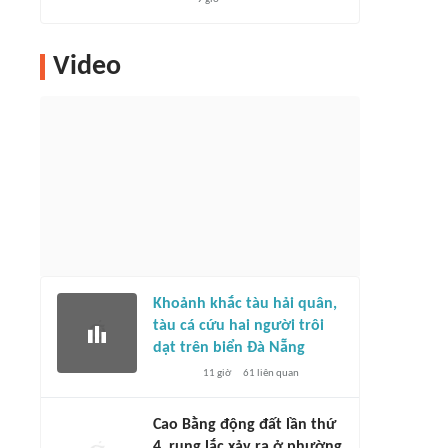
Video
Khoảnh khắc tàu hải quân,
tàu cá cứu hai người trôi
dạt trên biển Đà Nẵng
11 giờ
61
liên quan
Cao Bằng động đất lần thứ
4, rung lắc xảy ra ở phường