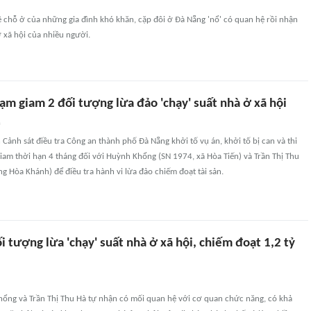
 chỗ ở của những gia đình khó khăn, cặp đôi ở Đà Nẵng 'nổ' có quan hệ rồi nhận
ở xã hội của nhiều người.
tạm giam 2 đối tượng lừa đảo 'chạy' suất nhà ở xã hội
n
Cảnh sát điều tra Công an thành phố Đà Nẵng khởi tố vụ án, khởi tố bị can và thi
iam thời hạn 4 tháng đối với Huỳnh Khổng (SN 1974, xã Hòa Tiến) và Trần Thị Thu
 Hòa Khánh) để điều tra hành vi lừa đảo chiếm đoạt tài sản.
i tượng lừa 'chạy' suất nhà ở xã hội, chiếm đoạt 1,2 tỷ
ổng và Trần Thị Thu Hà tự nhận có mối quan hệ với cơ quan chức năng, có khả