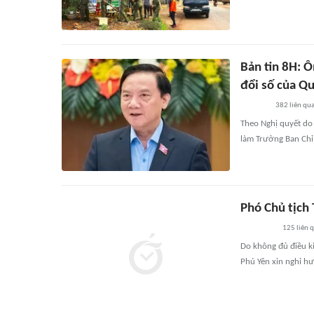
Bản tin 8H: 
đổi số của Qu
382
liên qu
Theo Nghị quyết do
làm Trưởng Ban Chỉ
Phó Chủ tịch
125
liên 
Do không đủ điều ki
Phú Yên xin nghỉ hư