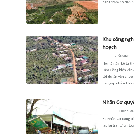
hàng trăm hộ dân n
Khu công ngh
hoạch
1
liên quan
Hơn 5 năm kể từ th
Lâm Đồng hiện vẫn c
tới dự án vẫn chưa 
dân gặp nhiều khó 
Nhân Cơ quyết
1
liên quan
Xã Nhân Cơ đang tri
lập lại trật tự an to