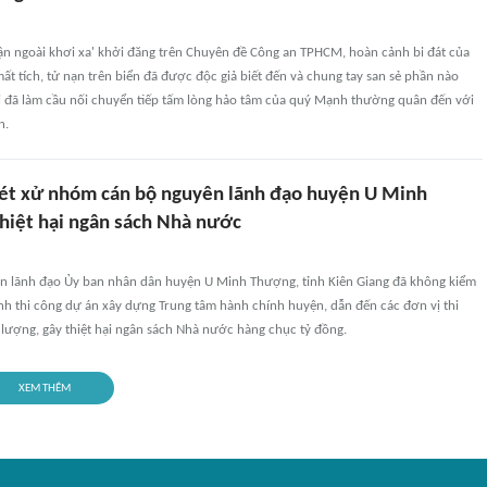
hận ngoài khơi xa' khởi đăng trên Chuyên đề Công an TPHCM, hoàn cảnh bi đát của
mất tích, tử nạn trên biển đã được độc giả biết đến và chung tay san sẻ phần nào
i đã làm cầu nối chuyển tiếp tấm lòng hảo tâm của quý Mạnh thường quân đến với
n.
Xét xử nhóm cán bộ nguyên lãnh đạo huyện U Minh
hiệt hại ngân sách Nhà nước
n lãnh đạo Ủy ban nhân dân huyện U Minh Thượng, tỉnh Kiên Giang đã không kiểm
rình thi công dự án xây dựng Trung tâm hành chính huyện, dẫn đến các đơn vị thi
lượng, gây thiệt hại ngân sách Nhà nước hàng chục tỷ đồng.
XEM THÊM