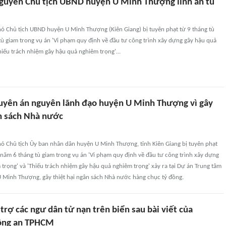
nguyên Chủ tịch UBND huyện U Minh Thượng lĩnh án tù
hó Chủ tịch UBND huyện U Minh Thượng (Kiên Giang) bị tuyên phạt từ 9 tháng tù
ù giam trong vụ án 'Vi phạm quy định về đầu tư công trình xây dựng gây hậu quả
hiếu trách nhiệm gây hậu quả nghiêm trọng'...
Tuyên án nguyên lãnh đạo huyện U Minh Thượng vì gây
ân sách Nhà nước
hó Chủ tịch Ủy ban nhân dân huyện U Minh Thượng, tỉnh Kiên Giang bị tuyên phạt
 năm 6 tháng tù giam trong vụ án 'Vi phạm quy định về đầu tư công trình xây dựng
trọng' và 'Thiếu trách nhiệm gây hậu quả nghiêm trọng' xảy ra tại Dự án Trung tâm
 Minh Thượng, gây thiệt hại ngân sách Nhà nước hàng chục tỷ đồng.
trợ các ngư dân tử nạn trên biển sau bài viết của
ông an TPHCM