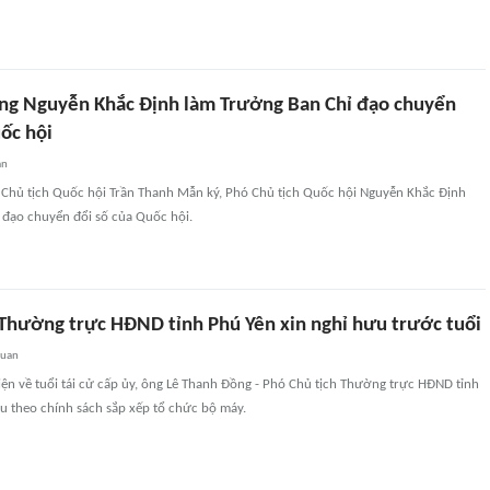
Ông Nguyễn Khắc Định làm Trưởng Ban Chỉ đạo chuyển
ốc hội
an
 Chủ tịch Quốc hội Trần Thanh Mẫn ký, Phó Chủ tịch Quốc hội Nguyễn Khắc Định
 đạo chuyển đổi số của Quốc hội.
 Thường trực HĐND tỉnh Phú Yên xin nghỉ hưu trước tuổi
quan
ện về tuổi tái cử cấp ủy, ông Lê Thanh Đồng - Phó Chủ tịch Thường trực HĐND tỉnh
u theo chính sách sắp xếp tổ chức bộ máy.