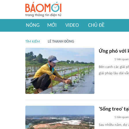
NÓNG
MỚI
VIDEO
CHỦ ĐỀ
TÌM KIẾM
LÊ THANH ĐỒNG
Ứng phó với 
1
liên quan
Bên cạnh các giải p
giải pháp lâu dài vẫ
'Sống treo' t
1
liên quan
Sau nhiều năm, dự 