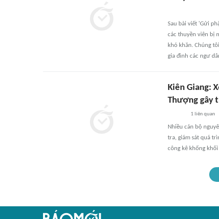
Sau bài viết 'Gửi p
các thuyền viên bị 
khó khăn. Chúng tô
gia đình các ngư dâ
Kiên Giang: 
Thượng gây t
1
liên quan
Nhiều cán bộ nguyê
tra, giám sát quá t
công kê khống khối 