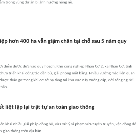
ằm trong vùng dự án bị ảnh hưởng nặng nề.
iệp hơn 400 ha vẫn giậm chân tại chỗ sau 5 năm quy
ời điểm được đưa vào quy hoạch, Khu công nghiệp Nhân Cơ 2, xã Nhân Cơ, tỉnh
hưa triển khai công tác đền bù, giải phóng mặt bằng. Nhiều vướng mắc liên quan
được tháo gỡ trong khi cơ sở hạ tầng tại khu vực này xuống cấp, đời sống người
khăn.
 liệt lập lại trật tự an toàn giao thông
ển khai nhiều giải pháp đồng bộ, vừa xử lý vi phạm vừa tuyên truyền, vận động để
àn giao thông trên địa bàn.